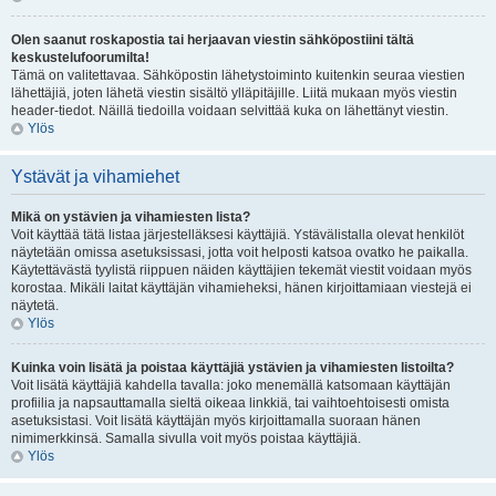
Olen saanut roskapostia tai herjaavan viestin sähköpostiini tältä
keskustelufoorumilta!
Tämä on valitettavaa. Sähköpostin lähetystoiminto kuitenkin seuraa viestien
lähettäjiä, joten lähetä viestin sisältö ylläpitäjille. Liitä mukaan myös viestin
header-tiedot. Näillä tiedoilla voidaan selvittää kuka on lähettänyt viestin.
Ylös
Ystävät ja vihamiehet
Mikä on ystävien ja vihamiesten lista?
Voit käyttää tätä listaa järjestelläksesi käyttäjiä. Ystävälistalla olevat henkilöt
näytetään omissa asetuksissasi, jotta voit helposti katsoa ovatko he paikalla.
Käytettävästä tyylistä riippuen näiden käyttäjien tekemät viestit voidaan myös
korostaa. Mikäli laitat käyttäjän vihamieheksi, hänen kirjoittamiaan viestejä ei
näytetä.
Ylös
Kuinka voin lisätä ja poistaa käyttäjiä ystävien ja vihamiesten listoilta?
Voit lisätä käyttäjiä kahdella tavalla: joko menemällä katsomaan käyttäjän
profiilia ja napsauttamalla sieltä oikeaa linkkiä, tai vaihtoehtoisesti omista
asetuksistasi. Voit lisätä käyttäjän myös kirjoittamalla suoraan hänen
nimimerkkinsä. Samalla sivulla voit myös poistaa käyttäjiä.
Ylös