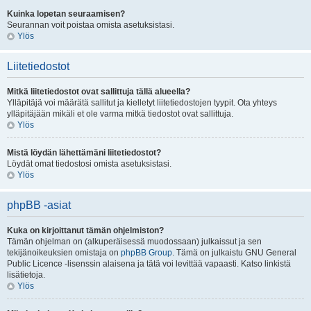
Kuinka lopetan seuraamisen?
Seurannan voit poistaa omista asetuksistasi.
Ylös
Liitetiedostot
Mitkä liitetiedostot ovat sallittuja tällä alueella?
Ylläpitäjä voi määrätä sallitut ja kielletyt liitetiedostojen tyypit. Ota yhteys
ylläpitäjään mikäli et ole varma mitkä tiedostot ovat sallittuja.
Ylös
Mistä löydän lähettämäni liitetiedostot?
Löydät omat tiedostosi omista asetuksistasi.
Ylös
phpBB -asiat
Kuka on kirjoittanut tämän ohjelmiston?
Tämän ohjelman on (alkuperäisessä muodossaan) julkaissut ja sen
tekijänoikeuksien omistaja on
phpBB Group
. Tämä on julkaistu GNU General
Public Licence -lisenssin alaisena ja tätä voi levittää vapaasti. Katso linkistä
lisätietoja.
Ylös