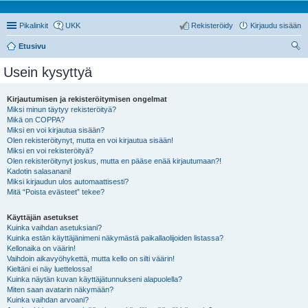
Pikalinkit
UKK
Rekisteröidy
Kirjaudu sisään
Etusivu
tsi
Usein kysyttyä
Kirjautumisen ja rekisteröitymisen ongelmat
Miksi minun täytyy rekisteröityä?
Mikä on COPPA?
Miksi en voi kirjautua sisään?
Olen rekisteröitynyt, mutta en voi kirjautua sisään!
Miksi en voi rekisteröityä?
Olen rekisteröitynyt joskus, mutta en pääse enää kirjautumaan?!
Kadotin salasanani!
Miksi kirjaudun ulos automaattisesti?
Mitä “Poista evästeet” tekee?
Käyttäjän asetukset
Kuinka vaihdan asetuksiani?
Kuinka estän käyttäjänimeni näkymästä paikallaolijoiden listassa?
Kellonaika on väärin!
Vaihdoin aikavyöhykettä, mutta kello on silti väärin!
Kieltäni ei näy luettelossa!
Kuinka näytän kuvan käyttäjätunnukseni alapuolella?
Miten saan avatarin näkymään?
Kuinka vaihdan arvoani?