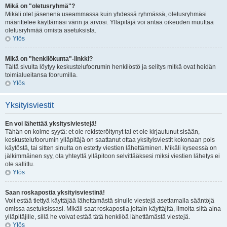
Mikä on "oletusryhmä"?
Mikäli olet jäsenenä useammassa kuin yhdessä ryhmässä, oletusryhmäsi
määrittelee käyttämäsi värin ja arvosi. Ylläpitäjä voi antaa oikeuden muuttaa
oletusryhmää omista asetuksista.
Ylös
Mikä on "henkilökunta"-linkki?
Tältä sivulta löytyy keskustelufoorumin henkilöstö ja selitys mitkä ovat heidän
toimialueitansa foorumilla.
Ylös
Yksityisviestit
En voi lähettää yksitysiviestejä!
Tähän on kolme syytä: et ole rekisteröitynyt tai et ole kirjautunut sisään,
keskustelufoorumin ylläpitäjä on saattanut ottaa yksityisviestit kokonaan pois
käytöstä, tai sitten sinulta on estetty viestien lähettäminen. Mikäli kyseessä on
jälkimmäinen syy, ota yhteyttä ylläpitoon selvittääksesi miksi viestien lähetys ei
ole sallittu.
Ylös
Saan roskapostia yksityisviestinä!
Voit estää tiettyä käyttäjää lähettämästä sinulle viestejä asettamalla sääntöjä
omissa asetuksissasi. Mikäli saat roskapostia joltain käyttäjltä, ilmoita siitä aina
ylläpitäjille, sillä he voivat estää tätä henkilöä lähettämästä viestejä.
Ylös