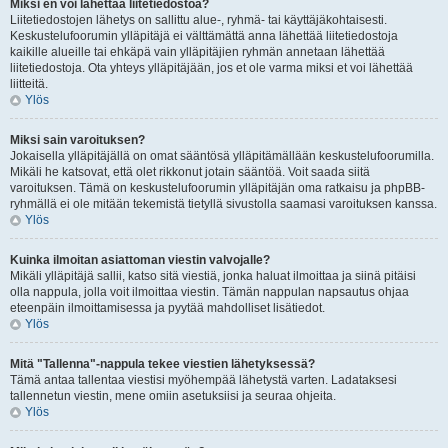
Miksi en voi lähettää liitetiedostoa?
Liitetiedostojen lähetys on sallittu alue-, ryhmä- tai käyttäjäkohtaisesti.
Keskustelufoorumin ylläpitäjä ei välttämättä anna lähettää liitetiedostoja
kaikille alueille tai ehkäpä vain ylläpitäjien ryhmän annetaan lähettää
liitetiedostoja. Ota yhteys ylläpitäjään, jos et ole varma miksi et voi lähettää
liitteitä.
Ylös
Miksi sain varoituksen?
Jokaisella ylläpitäjällä on omat sääntösä ylläpitämällään keskustelufoorumilla.
Mikäli he katsovat, että olet rikkonut jotain sääntöä. Voit saada siitä
varoituksen. Tämä on keskustelufoorumin ylläpitäjän oma ratkaisu ja phpBB-
ryhmällä ei ole mitään tekemistä tietyllä sivustolla saamasi varoituksen kanssa.
Ylös
Kuinka ilmoitan asiattoman viestin valvojalle?
Mikäli ylläpitäjä sallii, katso sitä viestiä, jonka haluat ilmoittaa ja siinä pitäisi
olla nappula, jolla voit ilmoittaa viestin. Tämän nappulan napsautus ohjaa
eteenpäin ilmoittamisessa ja pyytää mahdolliset lisätiedot.
Ylös
Mitä "Tallenna"-nappula tekee viestien lähetyksessä?
Tämä antaa tallentaa viestisi myöhempää lähetystä varten. Ladataksesi
tallennetun viestin, mene omiin asetuksiisi ja seuraa ohjeita.
Ylös