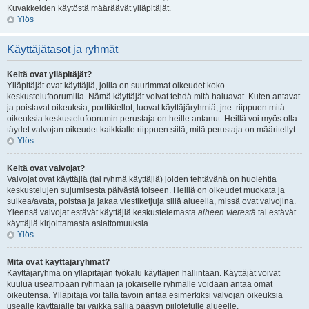
Kuvakkeiden käytöstä määräävät ylläpitäjät.
Ylös
Käyttäjätasot ja ryhmät
Keitä ovat ylläpitäjät?
Ylläpitäjät ovat käyttäjiä, joilla on suurimmat oikeudet koko
keskustelufoorumilla. Nämä käyttäjät voivat tehdä mitä haluavat. Kuten antavat
ja poistavat oikeuksia, porttikiellot, luovat käyttäjäryhmiä, jne. riippuen mitä
oikeuksia keskustelufoorumin perustaja on heille antanut. Heillä voi myös olla
täydet valvojan oikeudet kaikkialle riippuen siitä, mitä perustaja on määritellyt.
Ylös
Keitä ovat valvojat?
Valvojat ovat käyttäjiä (tai ryhmä käyttäjiä) joiden tehtävänä on huolehtia
keskustelujen sujumisesta päivästä toiseen. Heillä on oikeudet muokata ja
sulkea/avata, poistaa ja jakaa viestiketjuja sillä alueella, missä ovat valvojina.
Yleensä valvojat estävät käyttäjiä keskustelemasta
aiheen vierestä
tai estävät
käyttäjiä kirjoittamasta asiattomuuksia.
Ylös
Mitä ovat käyttäjäryhmät?
Käyttäjäryhmä on ylläpitäjän työkalu käyttäjien hallintaan. Käyttäjät voivat
kuulua useampaan ryhmään ja jokaiselle ryhmälle voidaan antaa omat
oikeutensa. Ylläpitäjä voi tällä tavoin antaa esimerkiksi valvojan oikeuksia
usealle käyttäjälle tai vaikka sallia pääsyn piilotetulle alueelle.