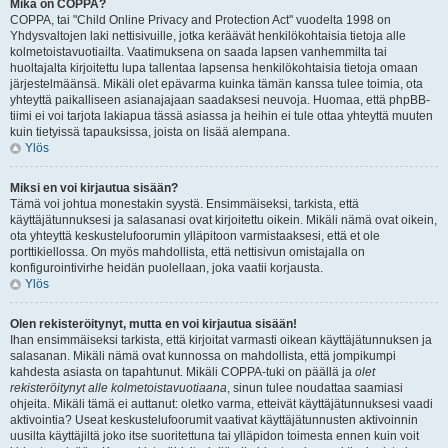
Mikä on COPPA?
COPPA, tai "Child Online Privacy and Protection Act" vuodelta 1998 on
Yhdysvaltojen laki nettisivuille, jotka keräävät henkilökohtaisia tietoja alle
kolmetoistavuotiailta. Vaatimuksena on saada lapsen vanhemmilta tai
huoltajalta kirjoitettu lupa tallentaa lapsensa henkilökohtaisia tietoja omaan
järjestelmäänsä. Mikäli olet epävarma kuinka tämän kanssa tulee toimia, ota
yhteyttä paikalliseen asianajajaan saadaksesi neuvoja. Huomaa, että phpBB-
tiimi ei voi tarjota lakiapua tässä asiassa ja heihin ei tule ottaa yhteyttä muuten
kuin tietyissä tapauksissa, joista on lisää alempana.
Ylös
Miksi en voi kirjautua sisään?
Tämä voi johtua monestakin syystä. Ensimmäiseksi, tarkista, että
käyttäjätunnuksesi ja salasanasi ovat kirjoitettu oikein. Mikäli nämä ovat oikein,
ota yhteyttä keskustelufoorumin ylläpitoon varmistaaksesi, että et ole
porttikiellossa. On myös mahdollista, että nettisivun omistajalla on
konfigurointivirhe heidän puolellaan, joka vaatii korjausta.
Ylös
Olen rekisteröitynyt, mutta en voi kirjautua sisään!
Ihan ensimmäiseksi tarkista, että kirjoitat varmasti oikean käyttäjätunnuksen ja
salasanan. Mikäli nämä ovat kunnossa on mahdollista, että jompikumpi
kahdesta asiasta on tapahtunut. Mikäli COPPA-tuki on päällä ja
olet
rekisteröitynyt alle kolmetoistavuotiaana
, sinun tulee noudattaa saamiasi
ohjeita. Mikäli tämä ei auttanut: oletko varma, etteivät käyttäjätunnuksesi vaadi
aktivointia? Useat keskustelufoorumit vaativat käyttäjätunnusten aktivoinnin
uusilta käyttäjiltä joko itse suoritettuna tai ylläpidon toimesta ennen kuin voit