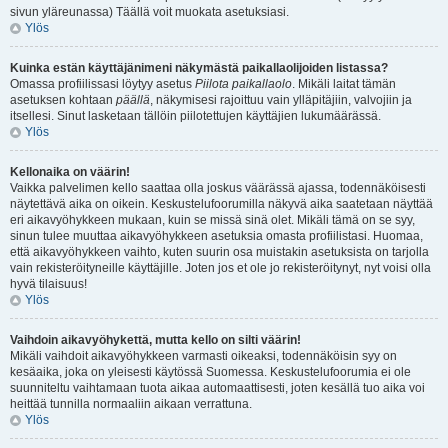
sivun yläreunassa) Täällä voit muokata asetuksiasi.
Ylös
Kuinka estän käyttäjänimeni näkymästä paikallaolijoiden listassa?
Omassa profiilissasi löytyy asetus
Piilota paikallaolo
. Mikäli laitat tämän
asetuksen kohtaan
päällä
, näkymisesi rajoittuu vain ylläpitäjiin, valvojiin ja
itsellesi. Sinut lasketaan tällöin piilotettujen käyttäjien lukumäärässä.
Ylös
Kellonaika on väärin!
Vaikka palvelimen kello saattaa olla joskus väärässä ajassa, todennäköisesti
näytettävä aika on oikein. Keskustelufoorumilla näkyvä aika saatetaan näyttää
eri aikavyöhykkeen mukaan, kuin se missä sinä olet. Mikäli tämä on se syy,
sinun tulee muuttaa aikavyöhykkeen asetuksia omasta profiilistasi. Huomaa,
että aikavyöhykkeen vaihto, kuten suurin osa muistakin asetuksista on tarjolla
vain rekisteröityneille käyttäjille. Joten jos et ole jo rekisteröitynyt, nyt voisi olla
hyvä tilaisuus!
Ylös
Vaihdoin aikavyöhykettä, mutta kello on silti väärin!
Mikäli vaihdoit aikavyöhykkeen varmasti oikeaksi, todennäköisin syy on
kesäaika, joka on yleisesti käytössä Suomessa. Keskustelufoorumia ei ole
suunniteltu vaihtamaan tuota aikaa automaattisesti, joten kesällä tuo aika voi
heittää tunnilla normaaliin aikaan verrattuna.
Ylös