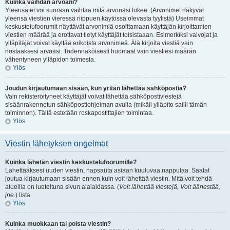
Kuinka vaihdan arvoani?
Yleensä et voi suoraan vaihtaa mitä arvonasi lukee. (Arvonimet näkyvät
yleensä viestien vieressä riippuen käytössä olevasta tyylistä) Useimmat
keskustelufoorumit näyttävät arvonimiä osoittamaan käyttäjän kirjoittamien
viestien määrää ja erottavat tietyt käyttäjät toisistaaan. Esimerkiksi valvojat ja
ylläpitäjät voivat käyttää erikoista arvonimeä. Älä kirjoita viestiä vain
nostaaksesi arvoasi. Todennäköisesti huomaat vain viestiesi määrän
vähentyneen ylläpidon toimesta.
Ylös
Joudun kirjautumaan sisään, kun yritän lähettää sähköpostia?
Vain rekisteröityneet käyttäjät voivat lähettää sähköpostiviestejä
sisäänrakennetun sähköpostiohjelman avulla (mikäli ylläpito sallii tämän
toiminnon). Tällä estetään roskapostittajien toimintaa.
Ylös
Viestin lähetyksen ongelmat
Kuinka lähetän viestin keskustelufoorumille?
Lähettääksesi uuden viestin, napsauta asiaan kuuluvaa nappulaa. Saatat
joutua kirjautumaan sisään ennen kuin voit lähettää viestin. Mitä voit tehdä
alueilla on lueteltuna sivun alalaidassa. (
Voit lähettää viestejä, Voit äänestää,
jne.
) lista.
Ylös
Kuinka muokkaan tai poista viestin?