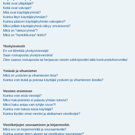
Keitä ovat ylläpitäjät?
Keitä ovat valvojat?
Mitä ovat käyttäjäryhmät?
Kuinka liityn käyttäjäryhmään?
Kuinka pääsen käyttäjäryhmän valvojaksi?
Miksi joillain käyttäjäryhmä näkyy erivärisenä?
Mikä on "oletusryhmä"?
Mikä on "henkilökunta"-linkki?
Yksityisviestit
En voi lähettää yksitysiviestejä!
Saan roskapostia yksityisviestinä!
Olen saanut roskapostia tai herjaavan viestin sähköpostiini tältä keskustelufoorumilta!
Ystävät ja vihamiehet
Mikä on ystävien ja vihamiesten lista?
Kuinka voin lisätä ja poistaa käyttäjiä ystävien ja vihamiesten listoilta?
Viestien etsiminen
Kuinka voin etsiä viestejä?
Miksi hakutoiminto ei palauta yhtään tulosta?
Miksi haku antaa vain tyhjän sivun?!
Kuinka voin hakea toisia käyttäjiä?
Kuinka löydän omat viestini ja aloittamani viestiketjut?
Viestiketjujen seuraaminen ja kirjanmerkit.
Mikä ero on kirjanmerkillä ja seuraamisella?
Kuinka asetan tietyn alueen tai viestiketjun seurantaan?