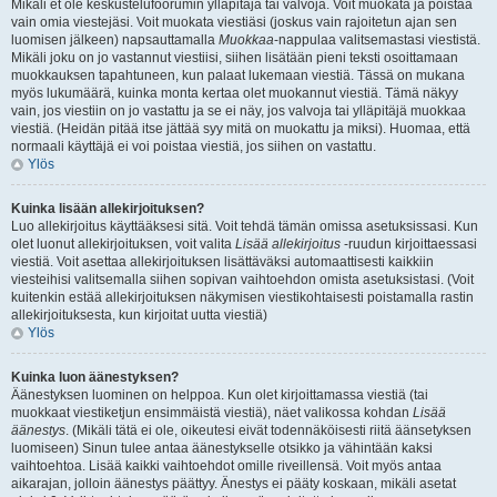
Mikäli et ole keskustelufoorumin ylläpitäjä tai valvoja. Voit muokata ja poistaa
vain omia viestejäsi. Voit muokata viestiäsi (joskus vain rajoitetun ajan sen
luomisen jälkeen) napsauttamalla
Muokkaa
-nappulaa valitsemastasi viestistä.
Mikäli joku on jo vastannut viestiisi, siihen lisätään pieni teksti osoittamaan
muokkauksen tapahtuneen, kun palaat lukemaan viestiä. Tässä on mukana
myös lukumäärä, kuinka monta kertaa olet muokannut viestiä. Tämä näkyy
vain, jos viestiin on jo vastattu ja se ei näy, jos valvoja tai ylläpitäjä muokkaa
viestiä. (Heidän pitää itse jättää syy mitä on muokattu ja miksi). Huomaa, että
normaali käyttäjä ei voi poistaa viestiä, jos siihen on vastattu.
Ylös
Kuinka lisään allekirjoituksen?
Luo allekirjoitus käyttääksesi sitä. Voit tehdä tämän omissa asetuksissasi. Kun
olet luonut allekirjoituksen, voit valita
Lisää allekirjoitus
-ruudun kirjoittaessasi
viestiä. Voit asettaa allekirjoituksen lisättäväksi automaattisesti kaikkiin
viesteihisi valitsemalla siihen sopivan vaihtoehdon omista asetuksistasi. (Voit
kuitenkin estää allekirjoituksen näkymisen viestikohtaisesti poistamalla rastin
allekirjoituksesta, kun kirjoitat uutta viestiä)
Ylös
Kuinka luon äänestyksen?
Äänestyksen luominen on helppoa. Kun olet kirjoittamassa viestiä (tai
muokkaat viestiketjun ensimmäistä viestiä), näet valikossa kohdan
Lisää
äänestys
. (Mikäli tätä ei ole, oikeutesi eivät todennäköisesti riitä äänsetyksen
luomiseen) Sinun tulee antaa äänestykselle otsikko ja vähintään kaksi
vaihtoehtoa. Lisää kaikki vaihtoehdot omille riveillensä. Voit myös antaa
aikarajan, jolloin äänestys päättyy. Änestys ei pääty koskaan, mikäli asetat