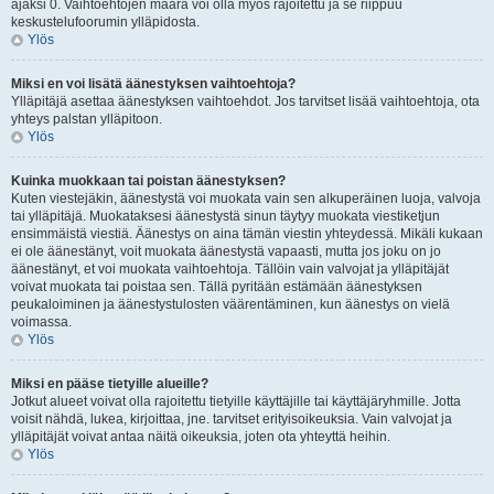
ajaksi 0. Vaihtoehtojen määrä voi olla myös rajoitettu ja se riippuu
keskustelufoorumin ylläpidosta.
Ylös
Miksi en voi lisätä äänestyksen vaihtoehtoja?
Ylläpitäjä asettaa äänestyksen vaihtoehdot. Jos tarvitset lisää vaihtoehtoja, ota
yhteys palstan ylläpitoon.
Ylös
Kuinka muokkaan tai poistan äänestyksen?
Kuten viestejäkin, äänestystä voi muokata vain sen alkuperäinen luoja, valvoja
tai ylläpitäjä. Muokataksesi äänestystä sinun täytyy muokata viestiketjun
ensimmäistä viestiä. Äänestys on aina tämän viestin yhteydessä. Mikäli kukaan
ei ole äänestänyt, voit muokata äänestystä vapaasti, mutta jos joku on jo
äänestänyt, et voi muokata vaihtoehtoja. Tällöin vain valvojat ja ylläpitäjät
voivat muokata tai poistaa sen. Tällä pyritään estämään äänestyksen
peukaloiminen ja äänestystulosten väärentäminen, kun äänestys on vielä
voimassa.
Ylös
Miksi en pääse tietyille alueille?
Jotkut alueet voivat olla rajoitettu tietyille käyttäjille tai käyttäjäryhmille. Jotta
voisit nähdä, lukea, kirjoittaa, jne. tarvitset erityisoikeuksia. Vain valvojat ja
ylläpitäjät voivat antaa näitä oikeuksia, joten ota yhteyttä heihin.
Ylös