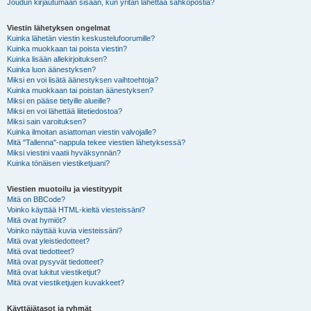
Joudun kirjautumaan sisään, kun yritän lähettää sähköpostia?
Viestin lähetyksen ongelmat
Kuinka lähetän viestin keskustelufoorumille?
Kuinka muokkaan tai poista viestin?
Kuinka lisään allekirjoituksen?
Kuinka luon äänestyksen?
Miksi en voi lisätä äänestyksen vaihtoehtoja?
Kuinka muokkaan tai poistan äänestyksen?
Miksi en pääse tietyille alueille?
Miksi en voi lähettää liitetiedostoa?
Miksi sain varoituksen?
Kuinka ilmoitan asiattoman viestin valvojalle?
Mitä "Tallenna"-nappula tekee viestien lähetyksessä?
Miksi viestini vaatii hyväksynnän?
Kuinka tönäisen viestiketjuani?
Viestien muotoilu ja viestityypit
Mitä on BBCode?
Voinko käyttää HTML-kieltä viesteissäni?
Mitä ovat hymiöt?
Voinko näyttää kuvia viesteissäni?
Mitä ovat yleistiedotteet?
Mitä ovat tiedotteet?
Mitä ovat pysyvät tiedotteet?
Mitä ovat lukitut viestiketjut?
Mitä ovat viestiketjujen kuvakkeet?
Käyttäjätasot ja ryhmät