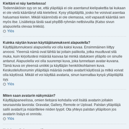
Kieltäni ei näy luettelossa!
Todennäköisin syy on se, että yläpitäjä ei ole asentanut kielipakettia tai kukaan
ei ole vielä kääntänyt sitä kielellesi. Kysy ylläpitäjiltä, josko he voisivat asentaa
haluamasi kielen. Mikäli käännöstä ei ole olemassa, voit vapaasti kääntää sen
myös itse. Lisätietoja tästä saat phpBB-ryhmän nettisivuilta (Katso sivun
alapuolella olevaa linkkiä).
Ylös
Kuinka näytän kuvan käyttäjätunnukseni alapuolella?
Käyttäjätunnuksesi alapuolella voi olla kaksi kuvaa. Ensimmäinen liittyy
arvoosi. Yleensä nämä ovat tähtiä tai joitain palikoita, jotka muuttuvat sitä
muka, kuin kirjoitustesi määrää kasvaa tai minkä statuksen ylläpito on sinulle
antanut. Alapuolella voi olla suurempi kuva, joka tunnetaan avatar-kuvana.
Tämä kuva on yleensä uniikki ja käyttäjän henkilökohtainen kuva.
Keskustelufoorumin ylläpitäjä määrää ovatko avatarit käytössä ja mitkä voivat
olla käytössä. Mikäli et voi käyttää avataria, sinun kannattaa kysyä ylläpitäjiltä
syy.
Ylös
Miten saan avatarin näkymään?
Käyttäjäpaneelissa, omien tietojesi kohdalla voit lisätä avatarin jollakin
seuraavista tavoista: Gravatar, Gallery, Remote or Upload. Palstan ylläpitäjä
sallii avatarit ja määrittelee niiden tyypit. Ota yhteys palstan ylläpitoon jos
avatarin lisäys ei onnistu.
Ylös