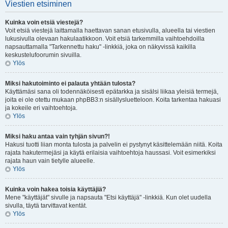
Viestien etsiminen
Kuinka voin etsiä viestejä?
Voit etsiä viestejä laittamalla haettavan sanan etusivulla, alueella tai viestien
lukusivulla olevaan hakulaatikkoon. Voit etsiä tarkemmilla vaihtoehdoilla
napsauttamalla "Tarkennettu haku" -linkkiä, joka on näkyvissä kaikilla
keskustelufoorumin sivuilla.
Ylös
Miksi hakutoiminto ei palauta yhtään tulosta?
Käyttämäsi sana oli todennäköisesti epätarkka ja sisälsi liikaa yleisiä termejä,
joita ei ole otettu mukaan phpBB3:n sisällysluetteloon. Koita tarkentaa hakuasi
ja kokeile eri vaihtoehtoja.
Ylös
Miksi haku antaa vain tyhjän sivun?!
Hakusi tuotti liian monta tulosta ja palvelin ei pystynyt käsittelemään niitä. Koita
rajata hakutermejäsi ja käytä erilaisia vaihtoehtoja haussasi. Voit esimerkiksi
rajata haun vain tietylle alueelle.
Ylös
Kuinka voin hakea toisia käyttäjiä?
Mene "käyttäjät" sivulle ja napsauta "Etsi käyttäjä" -linkkiä. Kun olet uudella
sivulla, täytä tarvittavat kentät.
Ylös