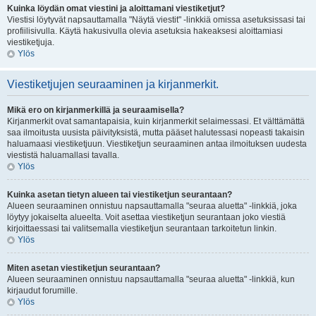
Kuinka löydän omat viestini ja aloittamani viestiketjut?
Viestisi löytyvät napsauttamalla "Näytä viestit" -linkkiä omissa asetuksissasi tai
profiilisivulla. Käytä hakusivulla olevia asetuksia hakeaksesi aloittamiasi
viestiketjuja.
Ylös
Viestiketjujen seuraaminen ja kirjanmerkit.
Mikä ero on kirjanmerkillä ja seuraamisella?
Kirjanmerkit ovat samantapaisia, kuin kirjanmerkit selaimessasi. Et välttämättä
saa ilmoitusta uusista päivityksistä, mutta pääset halutessasi nopeasti takaisin
haluamaasi viestiketjuun. Viestiketjun seuraaminen antaa ilmoituksen uudesta
viestistä haluamallasi tavalla.
Ylös
Kuinka asetan tietyn alueen tai viestiketjun seurantaan?
Alueen seuraaminen onnistuu napsauttamalla "seuraa aluetta" -linkkiä, joka
löytyy jokaiselta alueelta. Voit asettaa viestiketjun seurantaan joko viestiä
kirjoittaessasi tai valitsemalla viestiketjun seurantaan tarkoitetun linkin.
Ylös
Miten asetan viestiketjun seurantaan?
Alueen seuraaminen onnistuu napsauttamalla "seuraa aluetta" -linkkiä, kun
kirjaudut forumille.
Ylös