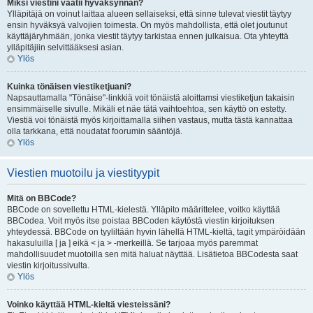
Miksi viestini vaatii hyväksynnän?
Ylläpitäjä on voinut laittaa alueen sellaiseksi, että sinne tulevat viestit täytyy
ensin hyväksyä valvojien toimesta. On myös mahdollista, että olet joutunut
käyttäjäryhmään, jonka viestit täytyy tarkistaa ennen julkaisua. Ota yhteyttä
ylläpitäjiin selvittääksesi asian.
Ylös
Kuinka tönäisen viestiketjuani?
Napsauttamalla "Tönäise"-linkkiä voit tönäistä aloittamsi viestiketjun takaisin
ensimmäiselle sivulle. Mikäli et näe tätä vaihtoehtoa, sen käyttö on estetty.
Viestiä voi tönäistä myös kirjoittamalla siihen vastaus, mutta tästä kannattaa
olla tarkkana, että noudatat foorumin sääntöjä.
Ylös
Viestien muotoilu ja viestityypit
Mitä on BBCode?
BBCode on sovellettu HTML-kielestä. Ylläpito määrittelee, voitko käyttää
BBCodea. Voit myös itse poistaa BBCoden käytöstä viestin kirjoituksen
yhteydessä. BBCode on tyyliltään hyvin lähellä HTML-kieltä, tagit ympäröidään
hakasuluilla [ ja ] eikä < ja > -merkeillä. Se tarjoaa myös paremmat
mahdollisuudet muotoilla sen mitä haluat näyttää. Lisätietoa BBCodesta saat
viestin kirjoitussivulta.
Ylös
Voinko käyttää HTML-kieltä viesteissäni?