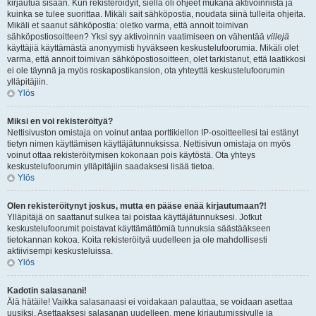
kirjautua sisään. Kun rekisteröidyit, siellä oli ohjeet mukana aktivoinnista ja
kuinka se tulee suorittaa. Mikäli sait sähköpostia, noudata siinä tulleita ohjeita.
Mikäli et saanut sähköpostia: oletko varma, että annoit toimivan
sähköpostiosoitteen? Yksi syy aktivoinnin vaatimiseen on vähentää
villejä
käyttäjiä käyttämästä anonyymisti hyväkseen keskustelufoorumia. Mikäli olet
varma, että annoit toimivan sähköpostiosoitteen, olet tarkistanut, että laatikkosi
ei ole täynnä ja myös roskapostikansion, ota yhteyttä keskustelufoorumin
ylläpitäjiin.
Ylös
Miksi en voi rekisteröityä?
Nettisivuston omistaja on voinut antaa porttikiellon IP-osoitteellesi tai estänyt
tietyn nimen käyttämisen käyttäjätunnuksissa. Nettisivun omistaja on myös
voinut ottaa rekisteröitymisen kokonaan pois käytöstä. Ota yhteys
keskustelufoorumin ylläpitäjiin saadaksesi lisää tietoa.
Ylös
Olen rekisteröitynyt joskus, mutta en pääse enää kirjautumaan?!
Ylläpitäjä on saattanut sulkea tai poistaa käyttäjätunnuksesi. Jotkut
keskustelufoorumit poistavat käyttämättömiä tunnuksia säästääkseen
tietokannan kokoa. Koita rekisteröityä uudelleen ja ole mahdollisesti
aktiivisempi keskusteluissa.
Ylös
Kadotin salasanani!
Älä hätäile! Vaikka salasanaasi ei voidakaan palauttaa, se voidaan asettaa
uusiksi. Asettaaksesi salasanan uudelleen, mene kirjautumissivulle ja