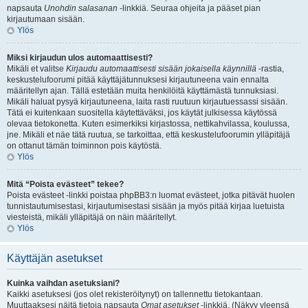
napsauta
Unohdin salasanan
-linkkiä. Seuraa ohjeita ja pääset pian
kirjautumaan sisään.
Ylös
Miksi kirjaudun ulos automaattisesti?
Mikäli et valitse
Kirjaudu automaattisesti sisään jokaisella käynnillä
-rastia,
keskustelufoorumi pitää käyttäjätunnuksesi kirjautuneena vain ennalta
määritellyn ajan. Tällä estetään muita henkilöitä käyttämästä tunnuksiasi.
Mikäli haluat pysyä kirjautuneena, laita rasti ruutuun kirjautuessassi sisään.
Tätä ei kuitenkaan suositella käytettäväksi, jos käytät julkisessa käytössä
olevaa tietokonetta. Kuten esimerkiksi kirjastossa, nettikahvilassa, koulussa,
jne. Mikäli et näe tätä ruutua, se tarkoittaa, että keskustelufoorumin ylläpitäjä
on ottanut tämän toiminnon pois käytöstä.
Ylös
Mitä “Poista evästeet” tekee?
Poista evästeet -linkki poistaa phpBB3:n luomat evästeet, jotka pitävät huolen
tunnistautumisestasi, kirjautumisestasi sisään ja myös pitää kirjaa luetuista
viesteistä, mikäli ylläpitäjä on näin määritellyt.
Ylös
Käyttäjän asetukset
Kuinka vaihdan asetuksiani?
Kaikki asetuksesi (jos olet rekisteröitynyt) on tallennettu tietokantaan.
Muuttaaksesi näitä tietoja napsauta
Omat asetukset
-linkkiä. (Näkyy yleensä