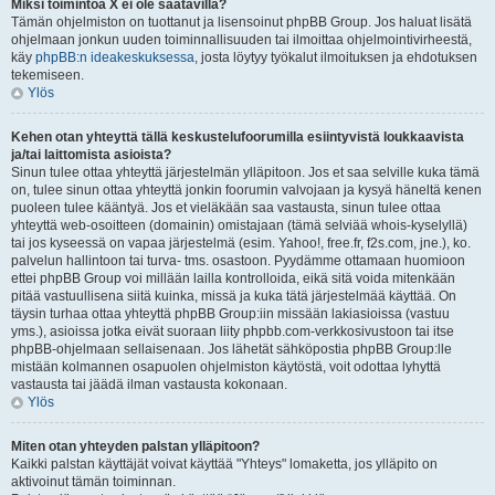
Miksi toimintoa X ei ole saatavilla?
Tämän ohjelmiston on tuottanut ja lisensoinut phpBB Group. Jos haluat lisätä
ohjelmaan jonkun uuden toiminnallisuuden tai ilmoittaa ohjelmointivirheestä,
käy
phpBB:n ideakeskuksessa
, josta löytyy työkalut ilmoituksen ja ehdotuksen
tekemiseen.
Ylös
Kehen otan yhteyttä tällä keskustelufoorumilla esiintyvistä loukkaavista
ja/tai laittomista asioista?
Sinun tulee ottaa yhteyttä järjestelmän ylläpitoon. Jos et saa selville kuka tämä
on, tulee sinun ottaa yhteyttä jonkin foorumin valvojaan ja kysyä häneltä kenen
puoleen tulee kääntyä. Jos et vieläkään saa vastausta, sinun tulee ottaa
yhteyttä web-osoitteen (domainin) omistajaan (tämä selviää whois-kyselyllä)
tai jos kyseessä on vapaa järjestelmä (esim. Yahoo!, free.fr, f2s.com, jne.), ko.
palvelun hallintoon tai turva- tms. osastoon. Pyydämme ottamaan huomioon
ettei phpBB Group voi millään lailla kontrolloida, eikä sitä voida mitenkään
pitää vastuullisena siitä kuinka, missä ja kuka tätä järjestelmää käyttää. On
täysin turhaa ottaa yhteyttä phpBB Group:iin missään lakiasioissa (vastuu
yms.), asioissa jotka eivät suoraan liity phpbb.com-verkkosivustoon tai itse
phpBB-ohjelmaan sellaisenaan. Jos lähetät sähköpostia phpBB Group:lle
mistään kolmannen osapuolen ohjelmiston käytöstä, voit odottaa lyhyttä
vastausta tai jäädä ilman vastausta kokonaan.
Ylös
Miten otan yhteyden palstan ylläpitoon?
Kaikki palstan käyttäjät voivat käyttää "Yhteys" lomaketta, jos ylläpito on
aktivoinut tämän toiminnan.