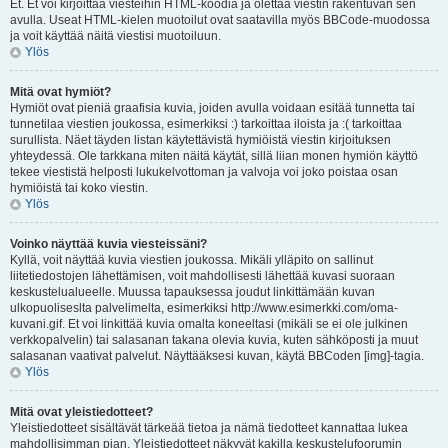
Et. Et voi kirjoittaa viesteihin HTML-koodia ja olettaa viestin rakentuvan sen
avulla. Useat HTML-kielen muotoilut ovat saatavilla myös BBCode-muodossa
ja voit käyttää näitä viestisi muotoiluun.
Ylös
Mitä ovat hymiöt?
Hymiöt ovat pieniä graafisia kuvia, joiden avulla voidaan esitää tunnetta tai
tunnetilaa viestien joukossa, esimerkiksi :) tarkoittaa iloista ja :( tarkoittaa
surullista. Näet täyden listan käytettävistä hymiöistä viestin kirjoituksen
yhteydessä. Ole tarkkana miten näitä käytät, sillä liian monen hymiön käyttö
tekee viestistä helposti lukukelvottoman ja valvoja voi joko poistaa osan
hymiöistä tai koko viestin.
Ylös
Voinko näyttää kuvia viesteissäni?
Kyllä, voit näyttää kuvia viestien joukossa. Mikäli ylläpito on sallinut
liitetiedostojen lähettämisen, voit mahdollisesti lähettää kuvasi suoraan
keskustelualueelle. Muussa tapauksessa joudut linkittämään kuvan
ulkopuoliseslta palvelimelta, esimerkiksi http://www.esimerkki.com/oma-
kuvani.gif. Et voi linkittää kuvia omalta koneeltasi (mikäli se ei ole julkinen
verkkopalvelin) tai salasanan takana olevia kuvia, kuten sähköposti ja muut
salasanan vaativat palvelut. Näyttääksesi kuvan, käytä BBCoden [img]-tagia.
Ylös
Mitä ovat yleistiedotteet?
Yleistiedotteet sisältävät tärkeää tietoa ja nämä tiedotteet kannattaa lukea
mahdollisimman pian. Yleistiedotteet näkyvät kakilla keskustelufoorumin