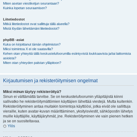
Miten asetan viestiketjun seurantaan?
Kuinka lopetan seuraamisen?
Liitetiedostot
Mitkä liitetiedostot ovat sallittuja tällä alueella?
Mistä löydän lähettämäni liitetiedostot?
phpBB -asiat
Kuka on kirjoittanut tämän ohjelmiston?
Miksi toimintoa X ei ole saatavilla?
Kehen otan yhteyttä tällä keskustelufoorumilla esiintyvistä loukkaavista ja/tai laittomista
asioista?
Miten otan yhteyden palstan ylläpitoon?
Kirjautumisen ja rekisteröitymisen ongelmat
Miksi minun täytyy rekisteröityä?
Sinun ei välttämättä tarvitse. Se on keskustelufoorumin ylläpitäjistä kiinni
sallivatko he rekisteröitymättömien käyttäjien lähettää viestejä. Mutta kuitenkin.
Rekisteröityminen antaa muitakin toimintoja käyttöösi, jotka eivät ole sallittuja
vieraille, kuten avatar-kuvan määrittäminen, yksityisviestit, sähköpostin lähetys
muille käyttäjille, käyttäjäryhmät, jne. Rekisteröityminen vie vain pienen hetken
ja se on suositeltavaa.
Ylös