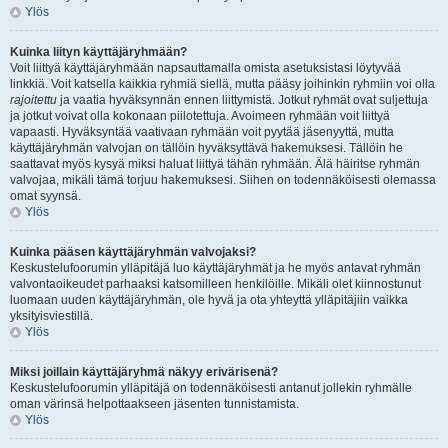
Ylös
Kuinka liityn käyttäjäryhmään?
Voit liittyä käyttäjäryhmään napsauttamalla omista asetuksistasi löytyvää
linkkiä. Voit katsella kaikkia ryhmiä siellä, mutta pääsy joihinkin ryhmiin voi olla
rajoitettu
ja vaatia hyväksynnän ennen liittymistä. Jotkut ryhmät ovat suljettuja
ja jotkut voivat olla kokonaan piilotettuja. Avoimeen ryhmään voit liittyä
vapaasti. Hyväksyntää vaativaan ryhmään voit pyytää jäsenyyttä, mutta
käyttäjäryhmän valvojan on tällöin hyväksyttävä hakemuksesi. Tällöin he
saattavat myös kysyä miksi haluat liittyä tähän ryhmään. Älä häiritse ryhmän
valvojaa, mikäli tämä torjuu hakemuksesi. Siihen on todennäköisesti olemassa
omat syynsä.
Ylös
Kuinka pääsen käyttäjäryhmän valvojaksi?
Keskustelufoorumin ylläpitäjä luo käyttäjäryhmät ja he myös antavat ryhmän
valvontaoikeudet parhaaksi katsomilleen henkilöille. Mikäli olet kiinnostunut
luomaan uuden käyttäjäryhmän, ole hyvä ja ota yhteyttä ylläpitäjiin vaikka
yksityisviestillä.
Ylös
Miksi joillain käyttäjäryhmä näkyy erivärisenä?
Keskustelufoorumin ylläpitäjä on todennäköisesti antanut jollekin ryhmälle
oman värinsä helpottaakseen jäsenten tunnistamista.
Ylös