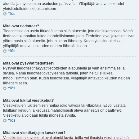
alueilla ja myös omien asetusten pääsivulla. Ylläpitäjät antavat oikeudet
yleistiedotteiden kirjoittamiseen.
Ylös
Mitä ovat tiedotteet?
Tiedotteissa on usein tärkeää tietoa siitä alueesta, jota olet lukemassa. Nämä
tiedotteet kannattaa lukea mahdollisimman pian. Tiedotteet ovat jokaisen sivun
yläreunasta siltä alueelta, johon se on lähetetty. Kuten yleistiedotteissa,
ylläpitäjät antavat oikeuden näiden lähettämiseen.
Ylös
Mitä ovat pysyvät tiedotteet?
Pysyvät tiedotteet näkyvät tiedotteiden alapuolella ja vain ensimmäisellä
sivulla. Nämä tiedotteet ovat yleensä tärkeitä, joten ne tulisi lukea
mhdollisimman pian. Kuten tiedotteissa, ylläpitäjät antavat oikeuden näiden
lähettämiseen.
Ylös
Mitä ovat lukitut viestiketjut?
Viestiketjujen lukitsemisen hoitaa joko valvoja tai ylläpitäjä. Et voi vastata
lukittuun ketjuun ja ketjussa mahdollisesti oleva äänestys on päättynyt.
Viestiketjuja voidaan lukita monesta syystä.
Ylös
Mitä ovat viestiketjujen kuvakkeet?
Viestiketjujen kuvakkeet ovat pieniä kuvia, joilla voi ilmaista viestin sisältöä.