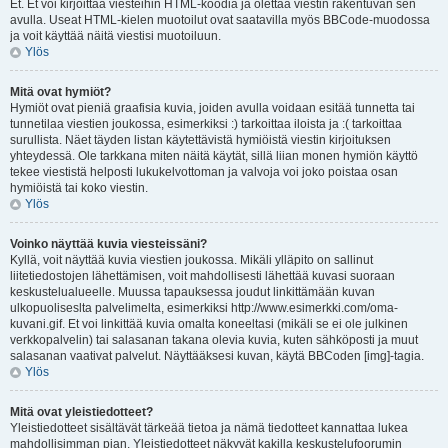
Et. Et voi kirjoittaa viesteihin HTML-koodia ja olettaa viestin rakentuvan sen
avulla. Useat HTML-kielen muotoilut ovat saatavilla myös BBCode-muodossa
ja voit käyttää näitä viestisi muotoiluun.
Ylös
Mitä ovat hymiöt?
Hymiöt ovat pieniä graafisia kuvia, joiden avulla voidaan esitää tunnetta tai
tunnetilaa viestien joukossa, esimerkiksi :) tarkoittaa iloista ja :( tarkoittaa
surullista. Näet täyden listan käytettävistä hymiöistä viestin kirjoituksen
yhteydessä. Ole tarkkana miten näitä käytät, sillä liian monen hymiön käyttö
tekee viestistä helposti lukukelvottoman ja valvoja voi joko poistaa osan
hymiöistä tai koko viestin.
Ylös
Voinko näyttää kuvia viesteissäni?
Kyllä, voit näyttää kuvia viestien joukossa. Mikäli ylläpito on sallinut
liitetiedostojen lähettämisen, voit mahdollisesti lähettää kuvasi suoraan
keskustelualueelle. Muussa tapauksessa joudut linkittämään kuvan
ulkopuoliseslta palvelimelta, esimerkiksi http://www.esimerkki.com/oma-
kuvani.gif. Et voi linkittää kuvia omalta koneeltasi (mikäli se ei ole julkinen
verkkopalvelin) tai salasanan takana olevia kuvia, kuten sähköposti ja muut
salasanan vaativat palvelut. Näyttääksesi kuvan, käytä BBCoden [img]-tagia.
Ylös
Mitä ovat yleistiedotteet?
Yleistiedotteet sisältävät tärkeää tietoa ja nämä tiedotteet kannattaa lukea
mahdollisimman pian. Yleistiedotteet näkyvät kakilla keskustelufoorumin