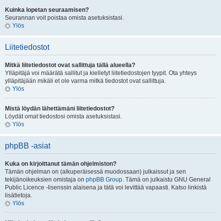
Kuinka lopetan seuraamisen?
Seurannan voit poistaa omista asetuksistasi.
Ylös
Liitetiedostot
Mitkä liitetiedostot ovat sallittuja tällä alueella?
Ylläpitäjä voi määrätä sallitut ja kielletyt liitetiedostojen tyypit. Ota yhteys
ylläpitäjään mikäli et ole varma mitkä tiedostot ovat sallittuja.
Ylös
Mistä löydän lähettämäni liitetiedostot?
Löydät omat tiedostosi omista asetuksistasi.
Ylös
phpBB -asiat
Kuka on kirjoittanut tämän ohjelmiston?
Tämän ohjelman on (alkuperäisessä muodossaan) julkaissut ja sen
tekijänoikeuksien omistaja on
phpBB Group
. Tämä on julkaistu GNU General
Public Licence -lisenssin alaisena ja tätä voi levittää vapaasti. Katso linkistä
lisätietoja.
Ylös