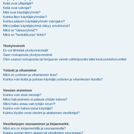
Keitä ovat ylläpitäjät?
Keitä ovat valvojat?
Mitä ovat käyttäjäryhmät?
Kuinka liityn käyttäjäryhmään?
Kuinka pääsen käyttäjäryhmän valvojaksi?
Miksi joillain käyttäjäryhmä näkyy erivärisenä?
Mikä on "oletusryhmä"?
Mikä on "henkilökunta"-linkki?
Yksityisviestit
En voi lähettää yksitysiviestejä!
Saan roskapostia yksityisviestinä!
Olen saanut roskapostia tai herjaavan viestin sähköpostiini tältä keskustelufoorumilta!
Ystävät ja vihamiehet
Mikä on ystävien ja vihamiesten lista?
Kuinka voin lisätä ja poistaa käyttäjiä ystävien ja vihamiesten listoilta?
Viestien etsiminen
Kuinka voin etsiä viestejä?
Miksi hakutoiminto ei palauta yhtään tulosta?
Miksi haku antaa vain tyhjän sivun?!
Kuinka voin hakea toisia käyttäjiä?
Kuinka löydän omat viestini ja aloittamani viestiketjut?
Viestiketjujen seuraaminen ja kirjanmerkit.
Mikä ero on kirjanmerkillä ja seuraamisella?
Kuinka asetan tietyn alueen tai viestiketjun seurantaan?