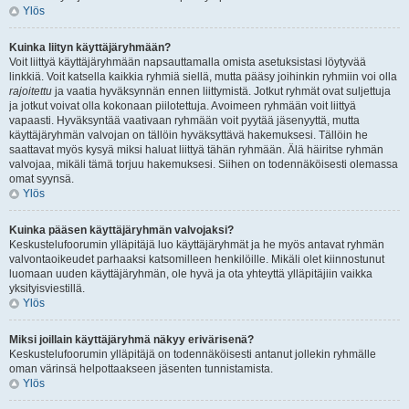
Ylös
Kuinka liityn käyttäjäryhmään?
Voit liittyä käyttäjäryhmään napsauttamalla omista asetuksistasi löytyvää
linkkiä. Voit katsella kaikkia ryhmiä siellä, mutta pääsy joihinkin ryhmiin voi olla
rajoitettu
ja vaatia hyväksynnän ennen liittymistä. Jotkut ryhmät ovat suljettuja
ja jotkut voivat olla kokonaan piilotettuja. Avoimeen ryhmään voit liittyä
vapaasti. Hyväksyntää vaativaan ryhmään voit pyytää jäsenyyttä, mutta
käyttäjäryhmän valvojan on tällöin hyväksyttävä hakemuksesi. Tällöin he
saattavat myös kysyä miksi haluat liittyä tähän ryhmään. Älä häiritse ryhmän
valvojaa, mikäli tämä torjuu hakemuksesi. Siihen on todennäköisesti olemassa
omat syynsä.
Ylös
Kuinka pääsen käyttäjäryhmän valvojaksi?
Keskustelufoorumin ylläpitäjä luo käyttäjäryhmät ja he myös antavat ryhmän
valvontaoikeudet parhaaksi katsomilleen henkilöille. Mikäli olet kiinnostunut
luomaan uuden käyttäjäryhmän, ole hyvä ja ota yhteyttä ylläpitäjiin vaikka
yksityisviestillä.
Ylös
Miksi joillain käyttäjäryhmä näkyy erivärisenä?
Keskustelufoorumin ylläpitäjä on todennäköisesti antanut jollekin ryhmälle
oman värinsä helpottaakseen jäsenten tunnistamista.
Ylös