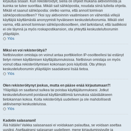
kirjautua sisään. Kun rekisteröidyit, siellä oli ohjeet mukana aktivoinnista ja
kuinka se tulee suorittaa. Mikäli sait sähköpostia, noudata siinä tulleita ohjeita.
Mikäli et saanut sähköpostia: oletko varma, että annoit toimivan
sähköpostiosoitteen? Yksi syy aktivoinnin vaatimiseen on vähentää
villejä
käyttäjiä käyttämästä anonyymisti hyväkseen keskustelufoorumia. Mikäli olet
varma, että annoit toimivan sähköpostiosoitteen, olet tarkistanut, että laatikkosi
ei ole täynnä ja myös roskapostikansion, ota yhteyttä keskustelufoorumin
ylläpitäjiin.
Ylös
Miksi en voi rekisteröityä?
Nettisivuston omistaja on voinut antaa porttikiellon IP-osoitteellesi tai estänyt
tietyn nimen käyttämisen käyttäjätunnuksissa. Nettisivun omistaja on myös
voinut ottaa rekisteröitymisen kokonaan pois käytöstä. Ota yhteys
keskustelufoorumin ylläpitäjiin saadaksesi lisää tietoa.
Ylös
Olen rekisteröitynyt joskus, mutta en pääse enää kirjautumaan?!
Ylläpitäjä on saattanut sulkea tai poistaa käyttäjätunnuksesi. Jotkut
keskustelufoorumit poistavat käyttämättömiä tunnuksia säästääkseen
tietokannan kokoa. Koita rekisteröityä uudelleen ja ole mahdollisesti
aktiivisempi keskusteluissa.
Ylös
Kadotin salasanani!
Älä hätäile! Vaikka salasanaasi ei voidakaan palauttaa, se voidaan asettaa
uusiksi. Asettaaksesi salasanan uudelleen, mene kirjautumissivulle ja