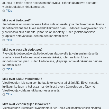
alueilla ja myös omien asetusten pääsivulla. Ylläpitäjät antavat oikeudet
yleistiedotteiden kirjoittamiseen.
Ylös
Mitä ovat tiedotteet?
Tiedotteissa on usein tärkeää tietoa siitä alueesta, jota olet lukemassa. Nämä
tiedotteet kannattaa lukea mahdollisimman pian. Tiedotteet ovat jokaisen sivun
yläreunasta siltä alueelta, johon se on lähetetty. Kuten yleistiedotteissa,
ylläpitäjät antavat oikeuden näiden lähettämiseen.
Ylös
Mitä ovat pysyvät tiedotteet?
Pysyvät tiedotteet näkyvät tiedotteiden alapuolella ja vain ensimmäisellä
sivulla. Nämä tiedotteet ovat yleensä tärkeitä, joten ne tulisi lukea
mhdollisimman pian. Kuten tiedotteissa, ylläpitäjät antavat oikeuden näiden
lähettämiseen.
Ylös
Mitä ovat lukitut viestiketjut?
Viestiketjujen lukitsemisen hoitaa joko valvoja tai ylläpitäjä. Et voi vastata
lukittuun ketjuun ja ketjussa mahdollisesti oleva äänestys on päättynyt.
Viestiketjuja voidaan lukita monesta syystä.
Ylös
Mitä ovat viestiketjujen kuvakkeet?
Viestiketjujen kuvakkeet ovat pieniä kuvia, joilla voi ilmaista viestin sisältöä.