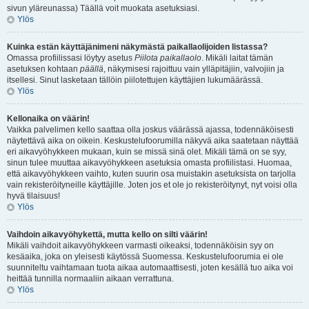
sivun yläreunassa) Täällä voit muokata asetuksiasi.
Ylös
Kuinka estän käyttäjänimeni näkymästä paikallaolijoiden listassa?
Omassa profiilissasi löytyy asetus
Piilota paikallaolo
. Mikäli laitat tämän
asetuksen kohtaan
päällä
, näkymisesi rajoittuu vain ylläpitäjiin, valvojiin ja
itsellesi. Sinut lasketaan tällöin piilotettujen käyttäjien lukumäärässä.
Ylös
Kellonaika on väärin!
Vaikka palvelimen kello saattaa olla joskus väärässä ajassa, todennäköisesti
näytettävä aika on oikein. Keskustelufoorumilla näkyvä aika saatetaan näyttää
eri aikavyöhykkeen mukaan, kuin se missä sinä olet. Mikäli tämä on se syy,
sinun tulee muuttaa aikavyöhykkeen asetuksia omasta profiilistasi. Huomaa,
että aikavyöhykkeen vaihto, kuten suurin osa muistakin asetuksista on tarjolla
vain rekisteröityneille käyttäjille. Joten jos et ole jo rekisteröitynyt, nyt voisi olla
hyvä tilaisuus!
Ylös
Vaihdoin aikavyöhykettä, mutta kello on silti väärin!
Mikäli vaihdoit aikavyöhykkeen varmasti oikeaksi, todennäköisin syy on
kesäaika, joka on yleisesti käytössä Suomessa. Keskustelufoorumia ei ole
suunniteltu vaihtamaan tuota aikaa automaattisesti, joten kesällä tuo aika voi
heittää tunnilla normaaliin aikaan verrattuna.
Ylös