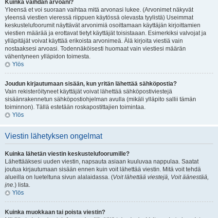
Kuinka vaihdan arvoani?
Yleensä et voi suoraan vaihtaa mitä arvonasi lukee. (Arvonimet näkyvät
yleensä viestien vieressä riippuen käytössä olevasta tyylistä) Useimmat
keskustelufoorumit näyttävät arvonimiä osoittamaan käyttäjän kirjoittamien
viestien määrää ja erottavat tietyt käyttäjät toisistaaan. Esimerkiksi valvojat ja
ylläpitäjät voivat käyttää erikoista arvonimeä. Älä kirjoita viestiä vain
nostaaksesi arvoasi. Todennäköisesti huomaat vain viestiesi määrän
vähentyneen ylläpidon toimesta.
Ylös
Joudun kirjautumaan sisään, kun yritän lähettää sähköpostia?
Vain rekisteröityneet käyttäjät voivat lähettää sähköpostiviestejä
sisäänrakennetun sähköpostiohjelman avulla (mikäli ylläpito sallii tämän
toiminnon). Tällä estetään roskapostittajien toimintaa.
Ylös
Viestin lähetyksen ongelmat
Kuinka lähetän viestin keskustelufoorumille?
Lähettääksesi uuden viestin, napsauta asiaan kuuluvaa nappulaa. Saatat
joutua kirjautumaan sisään ennen kuin voit lähettää viestin. Mitä voit tehdä
alueilla on lueteltuna sivun alalaidassa. (
Voit lähettää viestejä, Voit äänestää,
jne.
) lista.
Ylös
Kuinka muokkaan tai poista viestin?