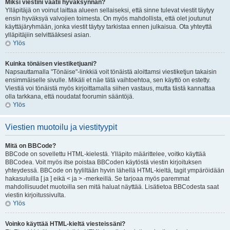
Miksi viestini vaatii hyväksynnän?
Ylläpitäjä on voinut laittaa alueen sellaiseksi, että sinne tulevat viestit täytyy
ensin hyväksyä valvojien toimesta. On myös mahdollista, että olet joutunut
käyttäjäryhmään, jonka viestit täytyy tarkistaa ennen julkaisua. Ota yhteyttä
ylläpitäjiin selvittääksesi asian.
Ylös
Kuinka tönäisen viestiketjuani?
Napsauttamalla "Tönäise"-linkkiä voit tönäistä aloittamsi viestiketjun takaisin
ensimmäiselle sivulle. Mikäli et näe tätä vaihtoehtoa, sen käyttö on estetty.
Viestiä voi tönäistä myös kirjoittamalla siihen vastaus, mutta tästä kannattaa
olla tarkkana, että noudatat foorumin sääntöjä.
Ylös
Viestien muotoilu ja viestityypit
Mitä on BBCode?
BBCode on sovellettu HTML-kielestä. Ylläpito määrittelee, voitko käyttää
BBCodea. Voit myös itse poistaa BBCoden käytöstä viestin kirjoituksen
yhteydessä. BBCode on tyyliltään hyvin lähellä HTML-kieltä, tagit ympäröidään
hakasuluilla [ ja ] eikä < ja > -merkeillä. Se tarjoaa myös paremmat
mahdollisuudet muotoilla sen mitä haluat näyttää. Lisätietoa BBCodesta saat
viestin kirjoitussivulta.
Ylös
Voinko käyttää HTML-kieltä viesteissäni?