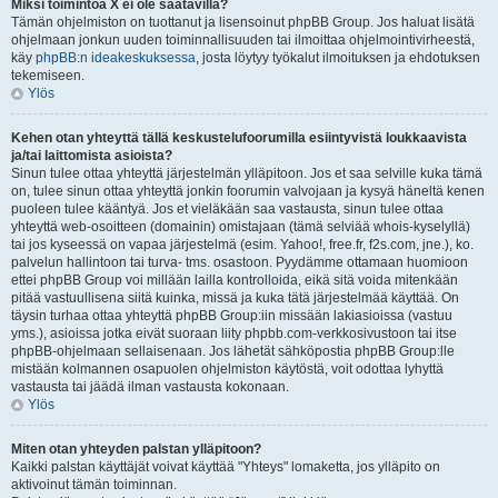
Miksi toimintoa X ei ole saatavilla?
Tämän ohjelmiston on tuottanut ja lisensoinut phpBB Group. Jos haluat lisätä
ohjelmaan jonkun uuden toiminnallisuuden tai ilmoittaa ohjelmointivirheestä,
käy
phpBB:n ideakeskuksessa
, josta löytyy työkalut ilmoituksen ja ehdotuksen
tekemiseen.
Ylös
Kehen otan yhteyttä tällä keskustelufoorumilla esiintyvistä loukkaavista
ja/tai laittomista asioista?
Sinun tulee ottaa yhteyttä järjestelmän ylläpitoon. Jos et saa selville kuka tämä
on, tulee sinun ottaa yhteyttä jonkin foorumin valvojaan ja kysyä häneltä kenen
puoleen tulee kääntyä. Jos et vieläkään saa vastausta, sinun tulee ottaa
yhteyttä web-osoitteen (domainin) omistajaan (tämä selviää whois-kyselyllä)
tai jos kyseessä on vapaa järjestelmä (esim. Yahoo!, free.fr, f2s.com, jne.), ko.
palvelun hallintoon tai turva- tms. osastoon. Pyydämme ottamaan huomioon
ettei phpBB Group voi millään lailla kontrolloida, eikä sitä voida mitenkään
pitää vastuullisena siitä kuinka, missä ja kuka tätä järjestelmää käyttää. On
täysin turhaa ottaa yhteyttä phpBB Group:iin missään lakiasioissa (vastuu
yms.), asioissa jotka eivät suoraan liity phpbb.com-verkkosivustoon tai itse
phpBB-ohjelmaan sellaisenaan. Jos lähetät sähköpostia phpBB Group:lle
mistään kolmannen osapuolen ohjelmiston käytöstä, voit odottaa lyhyttä
vastausta tai jäädä ilman vastausta kokonaan.
Ylös
Miten otan yhteyden palstan ylläpitoon?
Kaikki palstan käyttäjät voivat käyttää "Yhteys" lomaketta, jos ylläpito on
aktivoinut tämän toiminnan.