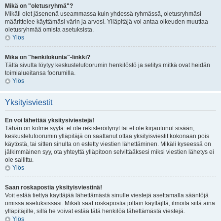
Mikä on "oletusryhmä"?
Mikäli olet jäsenenä useammassa kuin yhdessä ryhmässä, oletusryhmäsi
määrittelee käyttämäsi värin ja arvosi. Ylläpitäjä voi antaa oikeuden muuttaa
oletusryhmää omista asetuksista.
Ylös
Mikä on "henkilökunta"-linkki?
Tältä sivulta löytyy keskustelufoorumin henkilöstö ja selitys mitkä ovat heidän
toimialueitansa foorumilla.
Ylös
Yksityisviestit
En voi lähettää yksitysiviestejä!
Tähän on kolme syytä: et ole rekisteröitynyt tai et ole kirjautunut sisään,
keskustelufoorumin ylläpitäjä on saattanut ottaa yksityisviestit kokonaan pois
käytöstä, tai sitten sinulta on estetty viestien lähettäminen. Mikäli kyseessä on
jälkimmäinen syy, ota yhteyttä ylläpitoon selvittääksesi miksi viestien lähetys ei
ole sallittu.
Ylös
Saan roskapostia yksityisviestinä!
Voit estää tiettyä käyttäjää lähettämästä sinulle viestejä asettamalla sääntöjä
omissa asetuksissasi. Mikäli saat roskapostia joltain käyttäjltä, ilmoita siitä aina
ylläpitäjille, sillä he voivat estää tätä henkilöä lähettämästä viestejä.
Ylös