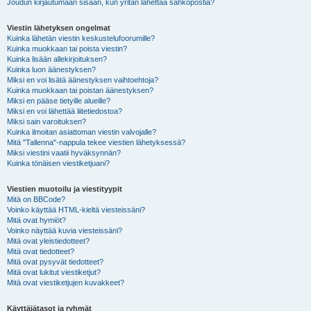
Joudun kirjautumaan sisään, kun yritän lähettää sähköpostia?
Viestin lähetyksen ongelmat
Kuinka lähetän viestin keskustelufoorumille?
Kuinka muokkaan tai poista viestin?
Kuinka lisään allekirjoituksen?
Kuinka luon äänestyksen?
Miksi en voi lisätä äänestyksen vaihtoehtoja?
Kuinka muokkaan tai poistan äänestyksen?
Miksi en pääse tietyille alueille?
Miksi en voi lähettää liitetiedostoa?
Miksi sain varoituksen?
Kuinka ilmoitan asiattoman viestin valvojalle?
Mitä "Tallenna"-nappula tekee viestien lähetyksessä?
Miksi viestini vaatii hyväksynnän?
Kuinka tönäisen viestiketjuani?
Viestien muotoilu ja viestityypit
Mitä on BBCode?
Voinko käyttää HTML-kieltä viesteissäni?
Mitä ovat hymiöt?
Voinko näyttää kuvia viesteissäni?
Mitä ovat yleistiedotteet?
Mitä ovat tiedotteet?
Mitä ovat pysyvät tiedotteet?
Mitä ovat lukitut viestiketjut?
Mitä ovat viestiketjujen kuvakkeet?
Käyttäjätasot ja ryhmät