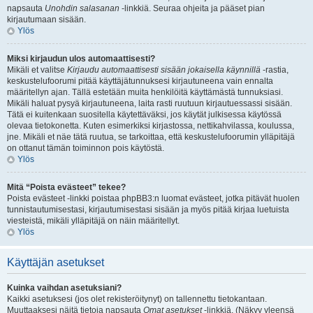
napsauta
Unohdin salasanan
-linkkiä. Seuraa ohjeita ja pääset pian
kirjautumaan sisään.
Ylös
Miksi kirjaudun ulos automaattisesti?
Mikäli et valitse
Kirjaudu automaattisesti sisään jokaisella käynnillä
-rastia,
keskustelufoorumi pitää käyttäjätunnuksesi kirjautuneena vain ennalta
määritellyn ajan. Tällä estetään muita henkilöitä käyttämästä tunnuksiasi.
Mikäli haluat pysyä kirjautuneena, laita rasti ruutuun kirjautuessassi sisään.
Tätä ei kuitenkaan suositella käytettäväksi, jos käytät julkisessa käytössä
olevaa tietokonetta. Kuten esimerkiksi kirjastossa, nettikahvilassa, koulussa,
jne. Mikäli et näe tätä ruutua, se tarkoittaa, että keskustelufoorumin ylläpitäjä
on ottanut tämän toiminnon pois käytöstä.
Ylös
Mitä “Poista evästeet” tekee?
Poista evästeet -linkki poistaa phpBB3:n luomat evästeet, jotka pitävät huolen
tunnistautumisestasi, kirjautumisestasi sisään ja myös pitää kirjaa luetuista
viesteistä, mikäli ylläpitäjä on näin määritellyt.
Ylös
Käyttäjän asetukset
Kuinka vaihdan asetuksiani?
Kaikki asetuksesi (jos olet rekisteröitynyt) on tallennettu tietokantaan.
Muuttaaksesi näitä tietoja napsauta
Omat asetukset
-linkkiä. (Näkyy yleensä