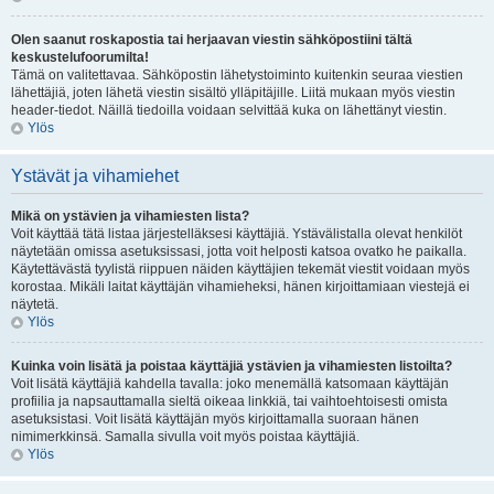
Olen saanut roskapostia tai herjaavan viestin sähköpostiini tältä
keskustelufoorumilta!
Tämä on valitettavaa. Sähköpostin lähetystoiminto kuitenkin seuraa viestien
lähettäjiä, joten lähetä viestin sisältö ylläpitäjille. Liitä mukaan myös viestin
header-tiedot. Näillä tiedoilla voidaan selvittää kuka on lähettänyt viestin.
Ylös
Ystävät ja vihamiehet
Mikä on ystävien ja vihamiesten lista?
Voit käyttää tätä listaa järjestelläksesi käyttäjiä. Ystävälistalla olevat henkilöt
näytetään omissa asetuksissasi, jotta voit helposti katsoa ovatko he paikalla.
Käytettävästä tyylistä riippuen näiden käyttäjien tekemät viestit voidaan myös
korostaa. Mikäli laitat käyttäjän vihamieheksi, hänen kirjoittamiaan viestejä ei
näytetä.
Ylös
Kuinka voin lisätä ja poistaa käyttäjiä ystävien ja vihamiesten listoilta?
Voit lisätä käyttäjiä kahdella tavalla: joko menemällä katsomaan käyttäjän
profiilia ja napsauttamalla sieltä oikeaa linkkiä, tai vaihtoehtoisesti omista
asetuksistasi. Voit lisätä käyttäjän myös kirjoittamalla suoraan hänen
nimimerkkinsä. Samalla sivulla voit myös poistaa käyttäjiä.
Ylös