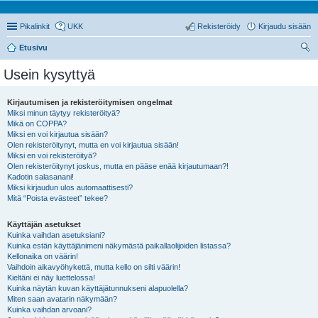
Pikalinkit
UKK
Rekisteröidy
Kirjaudu sisään
Etusivu
tsi
Usein kysyttyä
Kirjautumisen ja rekisteröitymisen ongelmat
Miksi minun täytyy rekisteröityä?
Mikä on COPPA?
Miksi en voi kirjautua sisään?
Olen rekisteröitynyt, mutta en voi kirjautua sisään!
Miksi en voi rekisteröityä?
Olen rekisteröitynyt joskus, mutta en pääse enää kirjautumaan?!
Kadotin salasanani!
Miksi kirjaudun ulos automaattisesti?
Mitä “Poista evästeet” tekee?
Käyttäjän asetukset
Kuinka vaihdan asetuksiani?
Kuinka estän käyttäjänimeni näkymästä paikallaolijoiden listassa?
Kellonaika on väärin!
Vaihdoin aikavyöhykettä, mutta kello on silti väärin!
Kieltäni ei näy luettelossa!
Kuinka näytän kuvan käyttäjätunnukseni alapuolella?
Miten saan avatarin näkymään?
Kuinka vaihdan arvoani?