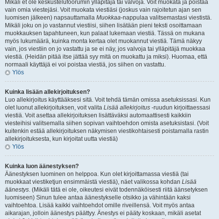
Mikäli et ole keskustelufoorumin ylläpitäjä tai valvoja. Voit muokata ja poistaa
vain omia viestejäsi. Voit muokata viestiäsi (joskus vain rajoitetun ajan sen
luomisen jälkeen) napsauttamalla
Muokkaa
-nappulaa valitsemastasi viestistä.
Mikäli joku on jo vastannut viestiisi, siihen lisätään pieni teksti osoittamaan
muokkauksen tapahtuneen, kun palaat lukemaan viestiä. Tässä on mukana
myös lukumäärä, kuinka monta kertaa olet muokannut viestiä. Tämä näkyy
vain, jos viestiin on jo vastattu ja se ei näy, jos valvoja tai ylläpitäjä muokkaa
viestiä. (Heidän pitää itse jättää syy mitä on muokattu ja miksi). Huomaa, että
normaali käyttäjä ei voi poistaa viestiä, jos siihen on vastattu.
Ylös
Kuinka lisään allekirjoituksen?
Luo allekirjoitus käyttääksesi sitä. Voit tehdä tämän omissa asetuksissasi. Kun
olet luonut allekirjoituksen, voit valita
Lisää allekirjoitus
-ruudun kirjoittaessasi
viestiä. Voit asettaa allekirjoituksen lisättäväksi automaattisesti kaikkiin
viesteihisi valitsemalla siihen sopivan vaihtoehdon omista asetuksistasi. (Voit
kuitenkin estää allekirjoituksen näkymisen viestikohtaisesti poistamalla rastin
allekirjoituksesta, kun kirjoitat uutta viestiä)
Ylös
Kuinka luon äänestyksen?
Äänestyksen luominen on helppoa. Kun olet kirjoittamassa viestiä (tai
muokkaat viestiketjun ensimmäistä viestiä), näet valikossa kohdan
Lisää
äänestys
. (Mikäli tätä ei ole, oikeutesi eivät todennäköisesti riitä äänsetyksen
luomiseen) Sinun tulee antaa äänestykselle otsikko ja vähintään kaksi
vaihtoehtoa. Lisää kaikki vaihtoehdot omille riveillensä. Voit myös antaa
aikarajan, jolloin äänestys päättyy. Änestys ei pääty koskaan, mikäli asetat