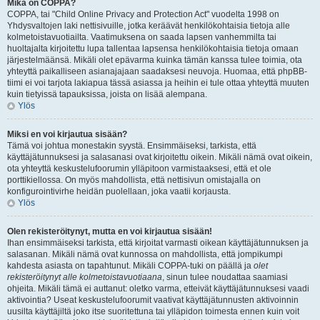
Mikä on COPPA?
COPPA, tai "Child Online Privacy and Protection Act" vuodelta 1998 on
Yhdysvaltojen laki nettisivuille, jotka keräävät henkilökohtaisia tietoja alle
kolmetoistavuotiailta. Vaatimuksena on saada lapsen vanhemmilta tai
huoltajalta kirjoitettu lupa tallentaa lapsensa henkilökohtaisia tietoja omaan
järjestelmäänsä. Mikäli olet epävarma kuinka tämän kanssa tulee toimia, ota
yhteyttä paikalliseen asianajajaan saadaksesi neuvoja. Huomaa, että phpBB-
tiimi ei voi tarjota lakiapua tässä asiassa ja heihin ei tule ottaa yhteyttä muuten
kuin tietyissä tapauksissa, joista on lisää alempana.
Ylös
Miksi en voi kirjautua sisään?
Tämä voi johtua monestakin syystä. Ensimmäiseksi, tarkista, että
käyttäjätunnuksesi ja salasanasi ovat kirjoitettu oikein. Mikäli nämä ovat oikein,
ota yhteyttä keskustelufoorumin ylläpitoon varmistaaksesi, että et ole
porttikiellossa. On myös mahdollista, että nettisivun omistajalla on
konfigurointivirhe heidän puolellaan, joka vaatii korjausta.
Ylös
Olen rekisteröitynyt, mutta en voi kirjautua sisään!
Ihan ensimmäiseksi tarkista, että kirjoitat varmasti oikean käyttäjätunnuksen ja
salasanan. Mikäli nämä ovat kunnossa on mahdollista, että jompikumpi
kahdesta asiasta on tapahtunut. Mikäli COPPA-tuki on päällä ja
olet
rekisteröitynyt alle kolmetoistavuotiaana
, sinun tulee noudattaa saamiasi
ohjeita. Mikäli tämä ei auttanut: oletko varma, etteivät käyttäjätunnuksesi vaadi
aktivointia? Useat keskustelufoorumit vaativat käyttäjätunnusten aktivoinnin
uusilta käyttäjiltä joko itse suoritettuna tai ylläpidon toimesta ennen kuin voit