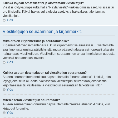
Kuinka löydän omat viestini ja aloittamani viestiketjut?
Viestisi löytyvät napsauttamalla "Näytä viestit" -linkkiä omissa asetuksissasi tai
profiilisivulla. Käytä hakusivulla olevia asetuksia hakeaksesi aloittamiasi
viestiketjuja.
Ylös
Viestiketjujen seuraaminen ja kirjanmerkit.
Mikä ero on kirjanmerkillä ja seuraamisella?
Kirjanmerkit ovat samantapaisia, kuin kirjanmerkit selaimessasi. Et välttämättä
saa ilmoitusta uusista päivityksistä, mutta pääset halutessasi nopeasti takaisin
haluamaasi viestiketjuun. Viestiketjun seuraaminen antaa ilmoituksen uudesta
viestistä haluamallasi tavalla.
Ylös
Kuinka asetan tietyn alueen tai viestiketjun seurantaan?
Alueen seuraaminen onnistuu napsauttamalla "seuraa aluetta" -linkkiä, joka
löytyy jokaiselta alueelta. Voit asettaa viestiketjun seurantaan joko viestiä
kirjoittaessasi tai valitsemalla viestiketjun seurantaan tarkoitetun linkin.
Ylös
Miten asetan viestiketjun seurantaan?
Alueen seuraaminen onnistuu napsauttamalla "seuraa aluetta" -linkkiä, kun
kirjaudut forumille.
Ylös