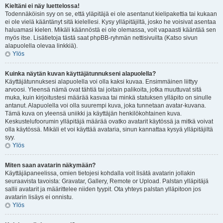
Kieltäni ei näy luettelossa!
Todennäköisin syy on se, että yläpitäjä ei ole asentanut kielipakettia tai kukaan
ei ole vielä kääntänyt sitä kielellesi. Kysy ylläpitäjiltä, josko he voisivat asentaa
haluamasi kielen. Mikäli käännöstä ei ole olemassa, voit vapaasti kääntää sen
myös itse. Lisätietoja tästä saat phpBB-ryhmän nettisivuilta (Katso sivun
alapuolella olevaa linkkiä).
Ylös
Kuinka näytän kuvan käyttäjätunnukseni alapuolella?
Käyttäjätunnuksesi alapuolella voi olla kaksi kuvaa. Ensimmäinen liittyy
arvoosi. Yleensä nämä ovat tähtiä tai joitain palikoita, jotka muuttuvat sitä
muka, kuin kirjoitustesi määrää kasvaa tai minkä statuksen ylläpito on sinulle
antanut. Alapuolella voi olla suurempi kuva, joka tunnetaan avatar-kuvana.
Tämä kuva on yleensä uniikki ja käyttäjän henkilökohtainen kuva.
Keskustelufoorumin ylläpitäjä määrää ovatko avatarit käytössä ja mitkä voivat
olla käytössä. Mikäli et voi käyttää avataria, sinun kannattaa kysyä ylläpitäjiltä
syy.
Ylös
Miten saan avatarin näkymään?
Käyttäjäpaneelissa, omien tietojesi kohdalla voit lisätä avatarin jollakin
seuraavista tavoista: Gravatar, Gallery, Remote or Upload. Palstan ylläpitäjä
sallii avatarit ja määrittelee niiden tyypit. Ota yhteys palstan ylläpitoon jos
avatarin lisäys ei onnistu.
Ylös