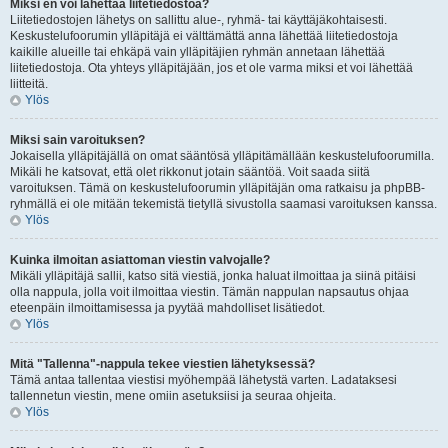
Miksi en voi lähettää liitetiedostoa?
Liitetiedostojen lähetys on sallittu alue-, ryhmä- tai käyttäjäkohtaisesti.
Keskustelufoorumin ylläpitäjä ei välttämättä anna lähettää liitetiedostoja
kaikille alueille tai ehkäpä vain ylläpitäjien ryhmän annetaan lähettää
liitetiedostoja. Ota yhteys ylläpitäjään, jos et ole varma miksi et voi lähettää
liitteitä.
Ylös
Miksi sain varoituksen?
Jokaisella ylläpitäjällä on omat sääntösä ylläpitämällään keskustelufoorumilla.
Mikäli he katsovat, että olet rikkonut jotain sääntöä. Voit saada siitä
varoituksen. Tämä on keskustelufoorumin ylläpitäjän oma ratkaisu ja phpBB-
ryhmällä ei ole mitään tekemistä tietyllä sivustolla saamasi varoituksen kanssa.
Ylös
Kuinka ilmoitan asiattoman viestin valvojalle?
Mikäli ylläpitäjä sallii, katso sitä viestiä, jonka haluat ilmoittaa ja siinä pitäisi
olla nappula, jolla voit ilmoittaa viestin. Tämän nappulan napsautus ohjaa
eteenpäin ilmoittamisessa ja pyytää mahdolliset lisätiedot.
Ylös
Mitä "Tallenna"-nappula tekee viestien lähetyksessä?
Tämä antaa tallentaa viestisi myöhempää lähetystä varten. Ladataksesi
tallennetun viestin, mene omiin asetuksiisi ja seuraa ohjeita.
Ylös