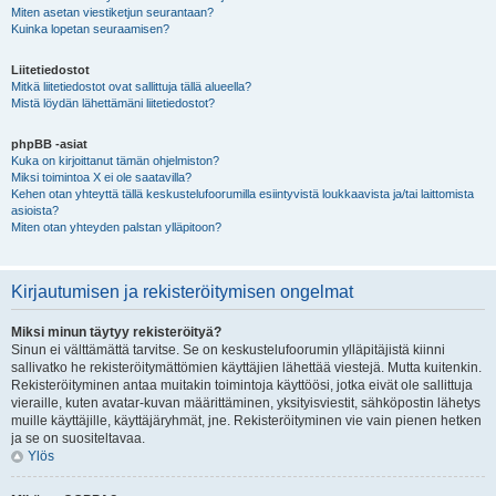
Miten asetan viestiketjun seurantaan?
Kuinka lopetan seuraamisen?
Liitetiedostot
Mitkä liitetiedostot ovat sallittuja tällä alueella?
Mistä löydän lähettämäni liitetiedostot?
phpBB -asiat
Kuka on kirjoittanut tämän ohjelmiston?
Miksi toimintoa X ei ole saatavilla?
Kehen otan yhteyttä tällä keskustelufoorumilla esiintyvistä loukkaavista ja/tai laittomista
asioista?
Miten otan yhteyden palstan ylläpitoon?
Kirjautumisen ja rekisteröitymisen ongelmat
Miksi minun täytyy rekisteröityä?
Sinun ei välttämättä tarvitse. Se on keskustelufoorumin ylläpitäjistä kiinni
sallivatko he rekisteröitymättömien käyttäjien lähettää viestejä. Mutta kuitenkin.
Rekisteröityminen antaa muitakin toimintoja käyttöösi, jotka eivät ole sallittuja
vieraille, kuten avatar-kuvan määrittäminen, yksityisviestit, sähköpostin lähetys
muille käyttäjille, käyttäjäryhmät, jne. Rekisteröityminen vie vain pienen hetken
ja se on suositeltavaa.
Ylös