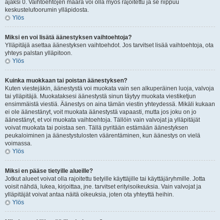
ajaksi 0. Vaihtoehtojen määrä voi olla myös rajoitettu ja se riippuu
keskustelufoorumin ylläpidosta.
Ylös
Miksi en voi lisätä äänestyksen vaihtoehtoja?
Ylläpitäjä asettaa äänestyksen vaihtoehdot. Jos tarvitset lisää vaihtoehtoja, ota
yhteys palstan ylläpitoon.
Ylös
Kuinka muokkaan tai poistan äänestyksen?
Kuten viestejäkin, äänestystä voi muokata vain sen alkuperäinen luoja, valvoja
tai ylläpitäjä. Muokataksesi äänestystä sinun täytyy muokata viestiketjun
ensimmäistä viestiä. Äänestys on aina tämän viestin yhteydessä. Mikäli kukaan
ei ole äänestänyt, voit muokata äänestystä vapaasti, mutta jos joku on jo
äänestänyt, et voi muokata vaihtoehtoja. Tällöin vain valvojat ja ylläpitäjät
voivat muokata tai poistaa sen. Tällä pyritään estämään äänestyksen
peukaloiminen ja äänestystulosten väärentäminen, kun äänestys on vielä
voimassa.
Ylös
Miksi en pääse tietyille alueille?
Jotkut alueet voivat olla rajoitettu tietyille käyttäjille tai käyttäjäryhmille. Jotta
voisit nähdä, lukea, kirjoittaa, jne. tarvitset erityisoikeuksia. Vain valvojat ja
ylläpitäjät voivat antaa näitä oikeuksia, joten ota yhteyttä heihin.
Ylös