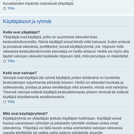
Kuvakkeiden käytöstä määräävät ylläpitäjät.
Ylös
Käyttäjätasot ja ryhmät
Keitä ovat ylläpitäjät?
Ylläpitäjät ovat käyttäjiä, joilla on suurimmat oikeudet koko
keskustelufoorumilla. Nämä käyttäjät voivat tehdä mitä haluavat. Kuten antavat
ja poistavat oikeuksia, porttikiellot, luovat käyttäjäryhmiä, jne. riippuen mitä
oikeuksia keskustelufoorumin perustaja on heille antanut. Heillä voi myös olla
täydet valvojan oikeudet kaikkialle riippuen siitä, mitä perustaja on määritellyt.
Ylös
Keitä ovat valvojat?
Valvojat ovat käyttäjiä (tai ryhmä käyttäjiä) joiden tehtävänä on huolehtia
keskustelujen sujumisesta päivästä toiseen. Heillä on oikeudet muokata ja
sulkea/avata, poistaa ja jakaa viestiketjuja sillä alueella, missä ovat valvojina.
Yleensä valvojat estävät käyttäjiä keskustelemasta
aiheen vierestä
tai estävät
käyttäjiä kirjoittamasta asiattomuuksia.
Ylös
Mitä ovat käyttäjäryhmät?
Käyttäjäryhmä on ylläpitäjän työkalu käyttäjien hallintaan. Käyttäjät voivat
kuulua useampaan ryhmään ja jokaiselle ryhmälle voidaan antaa omat
oikeutensa. Ylläpitäjä voi tällä tavoin antaa esimerkiksi valvojan oikeuksia
usealle käyttäjälle tai vaikka sallia pääsyn piilotetulle alueelle.