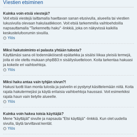
Viestien etsiminen
Kuinka voin etsiä viestejä?
Voit etsiä viestejä laittamalla haettavan sanan etusivulla, alueella tai viestien
lukusivulla olevaan hakulaatikkoon. Voit etsiä tarkemmilla vaihtoehdoilla
napsauttamalla "Tarkennettu haku" -linkkiä, joka on näkyvissä kaikilla
keskustelufoorumin sivuilla.
Ylös
Miksi hakutoiminto ei palauta yhtään tulosta?
Käyttämäsi sana oli todennäköisesti epätarkka ja sisälsi liikaa yleisiä termejä,
joita ei ole otettu mukaan phpBB3:n sisällysluetteloon. Koita tarkentaa hakuasi
ja kokeile eri vaihtoehtoja.
Ylös
Miksi haku antaa vain tyhjän sivun?!
Hakusi tuotti liian monta tulosta ja palvelin ei pystynyt käsittelemään niitä. Koita
rajata hakutermejäsi ja käytä erilaisia vaihtoehtoja haussasi. Voit esimerkiksi
rajata haun vain tietylle alueelle.
Ylös
Kuinka voin hakea toisia käyttäjiä?
Mene "käyttäjät" sivulle ja napsauta "Etsi käyttäjä" -linkkiä. Kun olet uudella
sivulla, täytä tarvittavat kentät.
Ylös