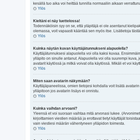
kesällä tuo aika voi heittää tunnilla normaaliin aikaan verrattun
Ylös
Kieltäni ei näy luettelossa!
Todennäköisin syy on se, että yläpitäjä ei ole asentanut kielipake
olemassa, voit vapaasti kääntää sen myös itse. Lisätietoja tästä
Ylös
Kuinka näytän kuvan käyttäjätunnukseni alapuolella?
Käyttäjätunnuksesi alapuolella voi olla kaksi kuvaa. Ensimmäinen
ylläpito on sinulle antanut. Alapuolella voi olla suurempi kuv
avatarit käytössä ja mitkä voivat olla käytössä. Mikäli et voi käyt
Ylös
Miten saan avatarin näkymään?
Käyttäjäpaneelissa, omien tietojesi kohdalla voit lisätä avatarin 
ylläpitoon jos avatarin lisäys ei onnistu.
Ylös
Kuinka vaihdan arvoani?
Yleensä et voi suoraan vaihtaa mitä arvonasi lukee. (Arvonimet
kirjoittamien viestien määrää ja erottavat tietyt käyttäjät toisis
vain viestiesi määrän vähentyneen ylläpidon toimesta.
Ylös