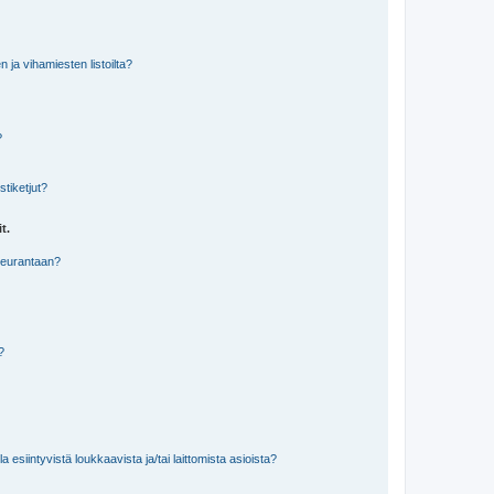
n ja vihamiesten listoilta?
?
stiketjut?
t.
 seurantaan?
a?
 esiintyvistä loukkaavista ja/tai laittomista asioista?