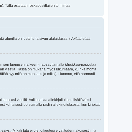
). Tällä estetään roskapostittajien toimintaa.
ä alueilla on lueteltuna sivun alalaidassa. (
Voit lähettää
 ajan sen luomisen jälkeen) napsauttamalla
Muokkaa
-nappulaa
kemaan viestiä. Tässä on mukana myös lukumäärä, kuinka monta
e jättää syy mitä on muokattu ja miksi). Huomaa, että normaali
ittaessasi viestiä. Voit asettaa allekirjoituksen lisättäväksi
tikohtaisesti poistamalla rastin allekirjoituksesta, kun kirjoitat
nestys
. (Mikäli tätä ei ole, oikeutesi eivät todennäköisesti riitä