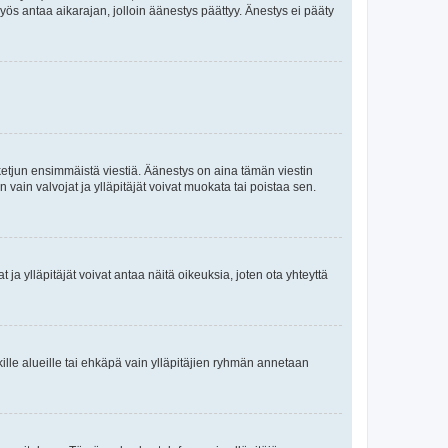
yös antaa aikarajan, jolloin äänestys päättyy. Änestys ei pääty
ketjun ensimmäistä viestiä. Äänestys on aina tämän viestin
vain valvojat ja ylläpitäjät voivat muokata tai poistaa sen.
ojat ja ylläpitäjät voivat antaa näitä oikeuksia, joten ota yhteyttä
ikille alueille tai ehkäpä vain ylläpitäjien ryhmän annetaan