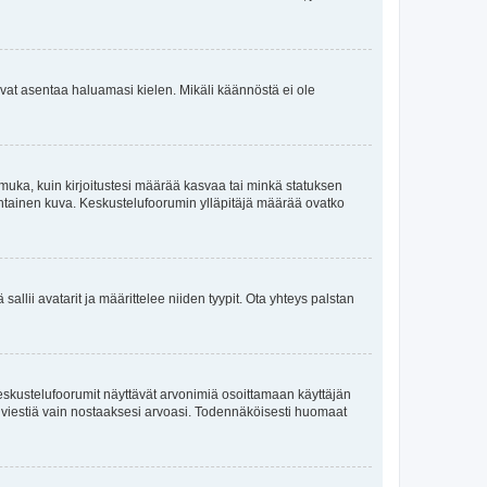
oisivat asentaa haluamasi kielen. Mikäli käännöstä ei ole
ä muka, kuin kirjoitustesi määrää kasvaa tai minkä statuksen
kohtainen kuva. Keskustelufoorumin ylläpitäjä määrää ovatko
sallii avatarit ja määrittelee niiden tyypit. Ota yhteys palstan
eskustelufoorumit näyttävät arvonimiä osoittamaan käyttäjän
oita viestiä vain nostaaksesi arvoasi. Todennäköisesti huomaat