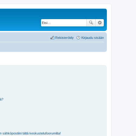
Rekisteröidy
Kirjaudu sisään
nä?
n sähköpostiini tältä keskustelufoorumilta!