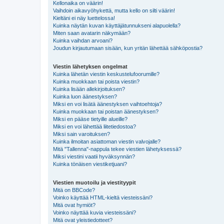
Kellonaika on väärin!
Vaihdoin aikavyöhykettä, mutta kello on silti väärin!
Kieltäni ei näy luettelossa!
Kuinka näytän kuvan käyttäjätunnukseni alapuolella?
Miten saan avatarin näkymään?
Kuinka vaihdan arvoani?
Joudun kirjautumaan sisään, kun yritän lähettää sähköpostia?
Viestin lähetyksen ongelmat
Kuinka lähetän viestin keskustelufoorumille?
Kuinka muokkaan tai poista viestin?
Kuinka lisään allekirjoituksen?
Kuinka luon äänestyksen?
Miksi en voi lisätä äänestyksen vaihtoehtoja?
Kuinka muokkaan tai poistan äänestyksen?
Miksi en pääse tietyille alueille?
Miksi en voi lähettää liitetiedostoa?
Miksi sain varoituksen?
Kuinka ilmoitan asiattoman viestin valvojalle?
Mitä "Tallenna"-nappula tekee viestien lähetyksessä?
Miksi viestini vaatii hyväksynnän?
Kuinka tönäisen viestiketjuani?
Viestien muotoilu ja viestityypit
Mitä on BBCode?
Voinko käyttää HTML-kieltä viesteissäni?
Mitä ovat hymiöt?
Voinko näyttää kuvia viesteissäni?
Mitä ovat yleistiedotteet?