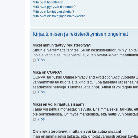
Mitä ovat tiedotteet?
Mitä ovat pysyvät tiedotteet?
Mitä ovat lukitut viestiketjut?
Mitä ovat viestiketjujen kuvakkeet?
Kirjautumisen ja rekisteröitymisen ongelmat
Miksi minun täytyy rekisteröityä?
Sinun ei välttämättä tarvitse. Se on keskustelufoorumin ylläpitäj
jotka eivät ole sallittuja vieraille, kuten avatar-kuvan määrittäm
Ylös
Mikä on COPPA?
COPPA, tai "Child Online Privacy and Protection Act" vuodelta 1
vanhemmilta tai huoltajalta kirjoitettu lupa tallentaa lapsensa
saadaksesi neuvoja. Huomaa, että phpBB-tiimi ei voi tarjota laki
Ylös
Miksi en voi kirjautua sisään?
Tämä voi johtua monestakin syystä. Ensimmäiseksi, tarkista, että
ole porttikiellossa. On myös mahdollista, että nettisivun omistaj
Ylös
Olen rekisteröitynyt, mutta en voi kirjautua sisään!
Ihan ensimmäiseksi tarkista, että kirjoitat varmasti oikean kä