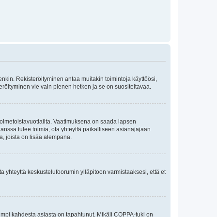
itenkin. Rekisteröityminen antaa muitakin toimintoja käyttöösi,
isteröityminen vie vain pienen hetken ja se on suositeltavaa.
e kolmetoistavuotiailta. Vaatimuksena on saada lapsen
anssa tulee toimia, ota yhteyttä paikalliseen asianajajaan
a, joista on lisää alempana.
ta yhteyttä keskustelufoorumin ylläpitoon varmistaaksesi, että et
kumpi kahdesta asiasta on tapahtunut. Mikäli COPPA-tuki on