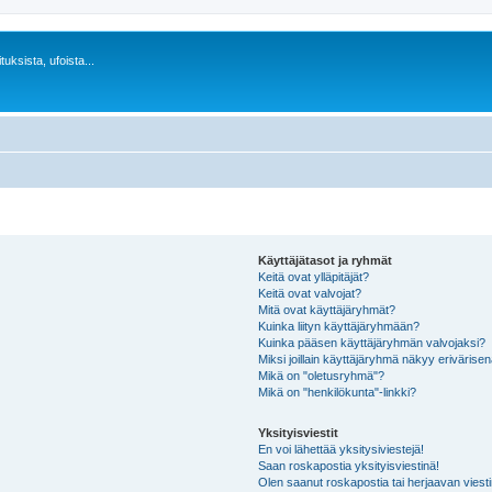
uksista, ufoista...
Käyttäjätasot ja ryhmät
Keitä ovat ylläpitäjät?
Keitä ovat valvojat?
Mitä ovat käyttäjäryhmät?
Kuinka liityn käyttäjäryhmään?
Kuinka pääsen käyttäjäryhmän valvojaksi?
Miksi joillain käyttäjäryhmä näkyy erivärise
Mikä on "oletusryhmä"?
Mikä on "henkilökunta"-linkki?
Yksityisviestit
En voi lähettää yksitysiviestejä!
Saan roskapostia yksityisviestinä!
Olen saanut roskapostia tai herjaavan viesti