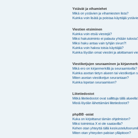
Ystävät ja vihamiehet
Mikä on ystävien ja vihamiesten lista?
Kuinka voin lisätä ja poistaa käyttäjiä ystävie
Viestien etsiminen
Kuinka voin etsiä viestejä?
Miksi hakutoiminto ei palauta yhtään tulosta
Miksi haku antaa vain tyhjän sivun?!
Kuinka voin hakea toisia käyttäjiä?
Kuinka löydän omat viestini ja aloittamani vie
Viestiketjujen seuraaminen ja kirjanmerki
Mikä ero on kirjanmerkillä ja seuraamisella?
Kuinka asetan tietyn alueen tai viestiketjun
Miten asetan viestiketjun seurantaan?
Kuinka lopetan seuraamisen?
Liitetiedostot
Mitkä liitetiedostot ovat sallittuja tällä alueell
Mistä löydän lähettämäni liitetiedostot?
phpBB -asiat
Kuka on kirjoittanut tämän ohjelmiston?
Miksi toimintoa X ei ole saatavilla?
Kehen otan yhteyttä tällä keskustelufoorumilla
Miten otan yhteyden palstan ylläpitoon?