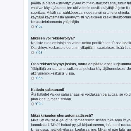
päällä ja
olet rekisteröitynyt alle kolmetoistavuotiaana
, sinun t
vaativat käyttäjätunnusten aktivoinnin uusilta käyttäjiltä joko it
suorittaa. Mikäli sait sähköpostia, noudata siinä tulleita ohjei
käyttäjiä käyttämästä anonyymisti hyväkseen keskustelufoorumia. 
keskustelufoorumin ylläpitäjiin.
Ylös
Miksi en voi rekisteröityä?
Nettisivuston omistaja on voinut antaa porttikiellon IP-osoittee
Ota yhteys keskustelufoorumin ylläpitäjiin saadaksesi lisää tiet
Ylös
Olen rekisteröitynyt joskus, mutta en pääse enää kirjautum
Ylläpitäjä on saattanut sulkea tai poistaa käyttäjätunnuksesi. 
aktiivisempi keskusteluissa.
Ylös
Kadotin salasanani!
Älä hätäile! Vaikka salasanaasi ei voidakaan palauttaa, se voi
pian kirjautumaan sisään.
Ylös
Miksi kirjaudun ulos automaattisesti?
Mikäli et valitse
Kirjaudu automaattisesti sisään jokaisella käynn
tunnuksiasi. Mikäli haluat pysyä kirjautuneena, laita rasti ruutu
kirjastossa, nettikahvilassa, koulussa, jne. Mikäli et näe tätä r