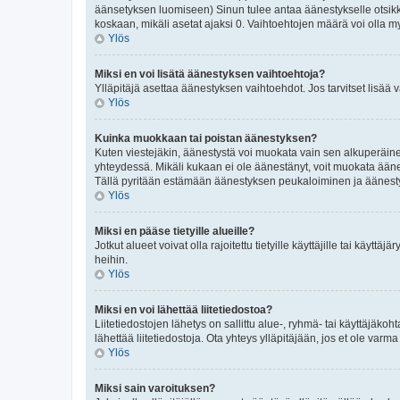
äänsetyksen luomiseen) Sinun tulee antaa äänestykselle otsikko 
koskaan, mikäli asetat ajaksi 0. Vaihtoehtojen määrä voi olla my
Ylös
Miksi en voi lisätä äänestyksen vaihtoehtoja?
Ylläpitäjä asettaa äänestyksen vaihtoehdot. Jos tarvitset lisää v
Ylös
Kuinka muokkaan tai poistan äänestyksen?
Kuten viestejäkin, äänestystä voi muokata vain sen alkuperäinen
yhteydessä. Mikäli kukaan ei ole äänestänyt, voit muokata äänest
Tällä pyritään estämään äänestyksen peukaloiminen ja äänest
Ylös
Miksi en pääse tietyille alueille?
Jotkut alueet voivat olla rajoitettu tietyille käyttäjille tai käyttäj
heihin.
Ylös
Miksi en voi lähettää liitetiedostoa?
Liitetiedostojen lähetys on sallittu alue-, ryhmä- tai käyttäjäkoh
lähettää liitetiedostoja. Ota yhteys ylläpitäjään, jos et ole varma m
Ylös
Miksi sain varoituksen?