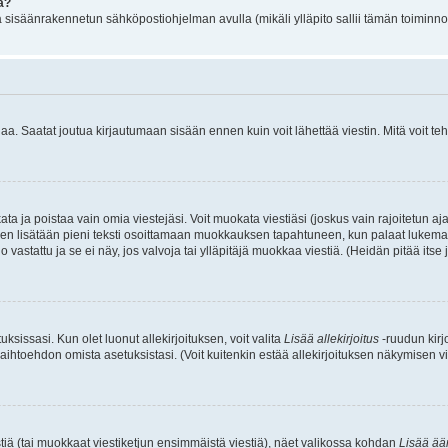
a?
jä sisäänrakennetun sähköpostiohjelman avulla (mikäli ylläpito sallii tämän toiminnon
 Saatat joutua kirjautumaan sisään ennen kuin voit lähettää viestin. Mitä voit tehd
okata ja poistaa vain omia viestejäsi. Voit muokata viestiäsi (joskus vain rajoitetun
i, siihen lisätään pieni teksti osoittamaan muokkauksen tapahtuneen, kun palaat lu
o vastattu ja se ei näy, jos valvoja tai ylläpitäjä muokkaa viestiä. (Heidän pitää its
ksissasi. Kun olet luonut allekirjoituksen, voit valita
Lisää allekirjoitus
-ruudun kirjo
aihtoehdon omista asetuksistasi. (Voit kuitenkin estää allekirjoituksen näkymisen vies
iä (tai muokkaat viestiketjun ensimmäistä viestiä), näet valikossa kohdan
Lisää ää