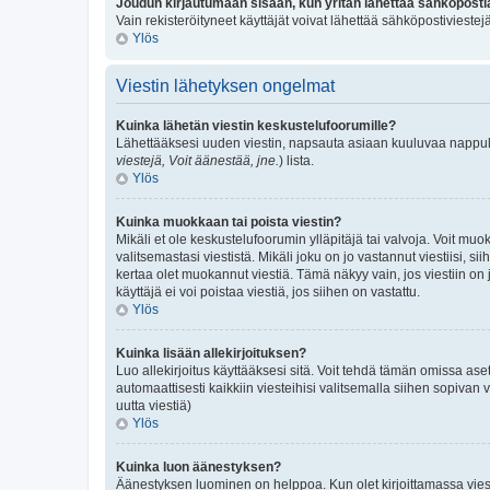
Joudun kirjautumaan sisään, kun yritän lähettää sähköposti
Vain rekisteröityneet käyttäjät voivat lähettää sähköpostivieste
Ylös
Viestin lähetyksen ongelmat
Kuinka lähetän viestin keskustelufoorumille?
Lähettääksesi uuden viestin, napsauta asiaan kuuluvaa nappulaa.
viestejä, Voit äänestää, jne.
) lista.
Ylös
Kuinka muokkaan tai poista viestin?
Mikäli et ole keskustelufoorumin ylläpitäjä tai valvoja. Voit mu
valitsemastasi viestistä. Mikäli joku on jo vastannut viestiis
kertaa olet muokannut viestiä. Tämä näkyy vain, jos viestiin on j
käyttäjä ei voi poistaa viestiä, jos siihen on vastattu.
Ylös
Kuinka lisään allekirjoituksen?
Luo allekirjoitus käyttääksesi sitä. Voit tehdä tämän omissa asetu
automaattisesti kaikkiin viesteihisi valitsemalla siihen sopivan v
uutta viestiä)
Ylös
Kuinka luon äänestyksen?
Äänestyksen luominen on helppoa. Kun olet kirjoittamassa viest