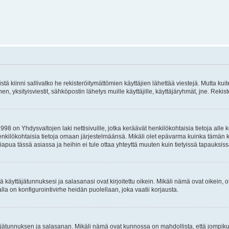
istä kiinni sallivatko he rekisteröitymättömien käyttäjien lähettää viestejä. Mutta ku
inen, yksityisviestit, sähköpostin lähetys muille käyttäjille, käyttäjäryhmät, jne. Rek
998 on Yhdysvaltojen laki nettisivuille, jotka keräävät henkilökohtaisia tietoja all
 henkilökohtaisia tietoja omaan järjestelmäänsä. Mikäli olet epävarma kuinka tämän k
apua tässä asiassa ja heihin ei tule ottaa yhteyttä muuten kuin tietyissä tapauksiss
 käyttäjätunnuksesi ja salasanasi ovat kirjoitettu oikein. Mikäli nämä ovat oikein, o
alla on konfigurointivirhe heidän puolellaan, joka vaatii korjausta.
yttäjätunnuksen ja salasanan. Mikäli nämä ovat kunnossa on mahdollista, että jompi