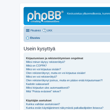
Keskustelua yliluonnollisesta, kummit
Pikalinkit
UKK
Etusivu
Usein kysyttyä
Kirjautumisen ja rekisteröitymisen ongelmat
Miksi minun täytyy rekisteröityä?
Mikä on COPPA?
Miksi en voi kirjautua sisään?
Olen rekisteröitynyt, mutta en voi kirjautua sisään!
Miksi en voi rekisteröityä?
Olen rekisteröitynyt joskus, mutta en pääse enää kirjautumaan?!
Kadotin salasanani!
Miksi kirjaudun ulos automaattisesti?
Mitä “Poista evästeet” tekee?
Käyttäjän asetukset
Kuinka vaihdan asetuksiani?
Kuinka estän käyttäjänimeni näkymästä paikallaolijoiden listassa?