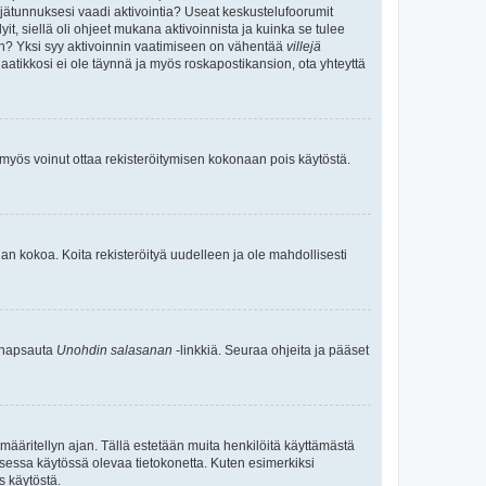
täjätunnuksesi vaadi aktivointia? Useat keskustelufoorumit
yit, siellä oli ohjeet mukana aktivoinnista ja kuinka se tulee
teen? Yksi syy aktivoinnin vaatimiseen on vähentää
villejä
laatikkosi ei ole täynnä ja myös roskapostikansion, ota yhteyttä
n myös voinut ottaa rekisteröitymisen kokonaan pois käytöstä.
an kokoa. Koita rekisteröityä uudelleen ja ole mahdollisesti
a napsauta
Unohdin salasanan
-linkkiä. Seuraa ohjeita ja pääset
määritellyn ajan. Tällä estetään muita henkilöitä käyttämästä
lkisessa käytössä olevaa tietokonetta. Kuten esimerkiksi
s käytöstä.