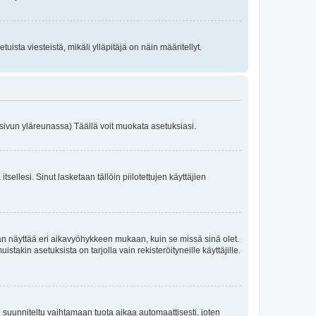
uista viesteistä, mikäli ylläpitäjä on näin määritellyt.
 sivun yläreunassa) Täällä voit muokata asetuksiasi.
a itsellesi. Sinut lasketaan tällöin piilotettujen käyttäjien
an näyttää eri aikavyöhykkeen mukaan, kuin se missä sinä olet.
akin asetuksista on tarjolla vain rekisteröityneille käyttäjille.
suunniteltu vaihtamaan tuota aikaa automaattisesti, joten