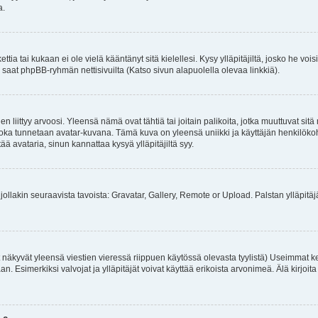
a.
ttia tai kukaan ei ole vielä kääntänyt sitä kielellesi. Kysy ylläpitäjiltä, josko he v
 saat phpBB-ryhmän nettisivuilta (Katso sivun alapuolella olevaa linkkiä).
 liittyy arvoosi. Yleensä nämä ovat tähtiä tai joitain palikoita, jotka muuttuvat sit
a, joka tunnetaan avatar-kuvana. Tämä kuva on yleensä uniikki ja käyttäjän henkilö
tää avataria, sinun kannattaa kysyä ylläpitäjiltä syy.
jollakin seuraavista tavoista: Gravatar, Gallery, Remote or Upload. Palstan ylläpitäjä 
 näkyvät yleensä viestien vieressä riippuen käytössä olevasta tyylistä) Useimmat k
taaan. Esimerkiksi valvojat ja ylläpitäjät voivat käyttää erikoista arvonimeä. Älä kirj