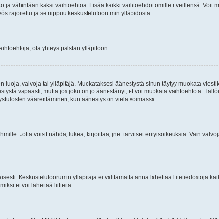
ja vähintään kaksi vaihtoehtoa. Lisää kaikki vaihtoehdot omille riveillensä. Voit m
ös rajoitettu ja se riippuu keskustelufoorumin ylläpidosta.
aihtoehtoja, ota yhteys palstan ylläpitoon.
 luoja, valvoja tai ylläpitäjä. Muokataksesi äänestystä sinun täytyy muokata viesti
ystä vapaasti, mutta jos joku on jo äänestänyt, et voi muokata vaihtoehtoja. Tällöin 
ystulosten väärentäminen, kun äänestys on vielä voimassa.
äryhmille. Jotta voisit nähdä, lukea, kirjoittaa, jne. tarvitset erityisoikeuksia. Vain valv
taisesti. Keskustelufoorumin ylläpitäjä ei välttämättä anna lähettää liitetiedostoja ka
iksi et voi lähettää liitteitä.