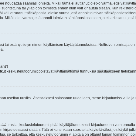
ulee noudattaa saamiasi ohjeita. Mikäli tämä ei auttanut: oletko varma, etteivät käyt
se suoritettuna tai ylläpidon toimesta ennen kuin voit kirjautua sisään. Kun rekisteröid
ta. Mikäli et saanut sähköpostia: oletko varma, että annoit toimivan sähköpostiosoit
Mikäli olet varma, että annoit toimivan sähköpostiosoitteen, olet tarkistanut, että 
llesi tai estänyt tietyn nimen käyttämisen käyttäjätunnuksissa. Nettisivun omistaja o
oa.
aan?!
Jotkut keskustelufoorumit poistavat käyttämättömiä tunnuksia säästääkseen tietokann
daan asettaa uusiksi. Asettaaksesi salasanan uudelleen, mene kirjautumissivulle j
illä
-rastia, keskustelufoorumi pitää käyttäjätunnuksesi kirjautuneena vain ennalta 
un kirjautuessassi sisään. Tätä ei kuitenkaan suositella käytettäväksi, jos käytät ju
uutua, se tarkoittaa, että keskustelufoorumin ylläpitäjä on ottanut tämän toiminnon poi