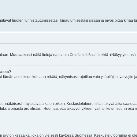
itävät huolen tunnistautumisestasi, kirjautumisestasi sisään ja myös pitää kirjaa luet
kantaan. Muuttaaksesi näitä tietoja napsauta
Omat asetukset
-linkkiä. (Näkyy yleensä
stassa?
aitat tämän asetuksen kohtaan
päällä
, näkymisesi rajoittuu vain ylläpitäjiin, valvojiin j
odennäköisesti näytettävä aika on oikein. Keskustelufoorumilla näkyvä aika saateta
sia omasta profiilistasi. Huomaa, että aikavyöhykkeen vaihto, kuten suurin osa muist
n syy on kesäaika, joka on yleisesti käytössä Suomessa. Keskustelufoorumia ei ole 