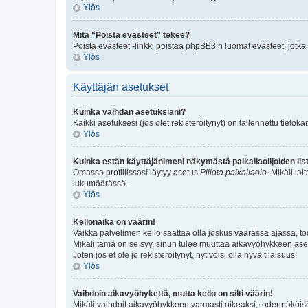
Ylös
Mitä “Poista evästeet” tekee?
Poista evästeet -linkki poistaa phpBB3:n luomat evästeet, jotka p
Ylös
Käyttäjän asetukset
Kuinka vaihdan asetuksiani?
Kaikki asetuksesi (jos olet rekisteröitynyt) on tallennettu tieto
Ylös
Kuinka estän käyttäjänimeni näkymästä paikallaolijoiden li
Omassa profiilissasi löytyy asetus
Piilota paikallaolo
. Mikäli l
lukumäärässä.
Ylös
Kellonaika on väärin!
Vaikka palvelimen kello saattaa olla joskus väärässä ajassa, t
Mikäli tämä on se syy, sinun tulee muuttaa aikavyöhykkeen asetuk
Joten jos et ole jo rekisteröitynyt, nyt voisi olla hyvä tilaisuus!
Ylös
Vaihdoin aikavyöhykettä, mutta kello on silti väärin!
Mikäli vaihdoit aikavyöhykkeen varmasti oikeaksi, todennäköisi