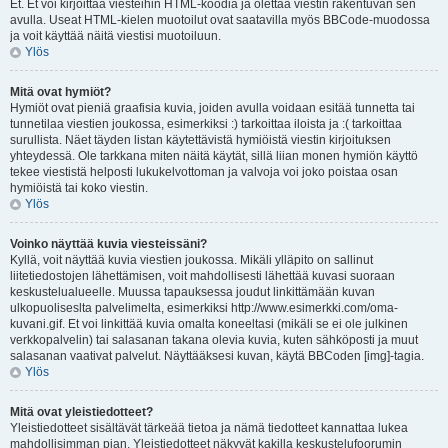
Et. Et voi kirjoittaa viesteihin HTML-koodia ja olettaa viestin rakentuvan sen
avulla. Useat HTML-kielen muotoilut ovat saatavilla myös BBCode-muodossa
ja voit käyttää näitä viestisi muotoiluun.
Ylös
Mitä ovat hymiöt?
Hymiöt ovat pieniä graafisia kuvia, joiden avulla voidaan esitää tunnetta tai
tunnetilaa viestien joukossa, esimerkiksi :) tarkoittaa iloista ja :( tarkoittaa
surullista. Näet täyden listan käytettävistä hymiöistä viestin kirjoituksen
yhteydessä. Ole tarkkana miten näitä käytät, sillä liian monen hymiön käyttö
tekee viestistä helposti lukukelvottoman ja valvoja voi joko poistaa osan
hymiöistä tai koko viestin.
Ylös
Voinko näyttää kuvia viesteissäni?
Kyllä, voit näyttää kuvia viestien joukossa. Mikäli ylläpito on sallinut
liitetiedostojen lähettämisen, voit mahdollisesti lähettää kuvasi suoraan
keskustelualueelle. Muussa tapauksessa joudut linkittämään kuvan
ulkopuoliseslta palvelimelta, esimerkiksi http://www.esimerkki.com/oma-
kuvani.gif. Et voi linkittää kuvia omalta koneeltasi (mikäli se ei ole julkinen
verkkopalvelin) tai salasanan takana olevia kuvia, kuten sähköposti ja muut
salasanan vaativat palvelut. Näyttääksesi kuvan, käytä BBCoden [img]-tagia.
Ylös
Mitä ovat yleistiedotteet?
Yleistiedotteet sisältävät tärkeää tietoa ja nämä tiedotteet kannattaa lukea
mahdollisimman pian. Yleistiedotteet näkyvät kakilla keskustelufoorumin