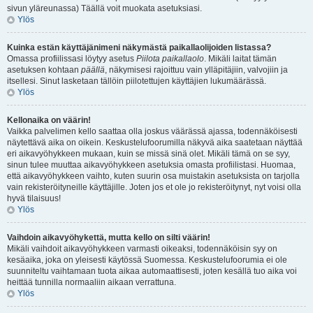
sivun yläreunassa) Täällä voit muokata asetuksiasi.
Ylös
Kuinka estän käyttäjänimeni näkymästä paikallaolijoiden listassa?
Omassa profiilissasi löytyy asetus
Piilota paikallaolo
. Mikäli laitat tämän
asetuksen kohtaan
päällä
, näkymisesi rajoittuu vain ylläpitäjiin, valvojiin ja
itsellesi. Sinut lasketaan tällöin piilotettujen käyttäjien lukumäärässä.
Ylös
Kellonaika on väärin!
Vaikka palvelimen kello saattaa olla joskus väärässä ajassa, todennäköisesti
näytettävä aika on oikein. Keskustelufoorumilla näkyvä aika saatetaan näyttää
eri aikavyöhykkeen mukaan, kuin se missä sinä olet. Mikäli tämä on se syy,
sinun tulee muuttaa aikavyöhykkeen asetuksia omasta profiilistasi. Huomaa,
että aikavyöhykkeen vaihto, kuten suurin osa muistakin asetuksista on tarjolla
vain rekisteröityneille käyttäjille. Joten jos et ole jo rekisteröitynyt, nyt voisi olla
hyvä tilaisuus!
Ylös
Vaihdoin aikavyöhykettä, mutta kello on silti väärin!
Mikäli vaihdoit aikavyöhykkeen varmasti oikeaksi, todennäköisin syy on
kesäaika, joka on yleisesti käytössä Suomessa. Keskustelufoorumia ei ole
suunniteltu vaihtamaan tuota aikaa automaattisesti, joten kesällä tuo aika voi
heittää tunnilla normaaliin aikaan verrattuna.
Ylös