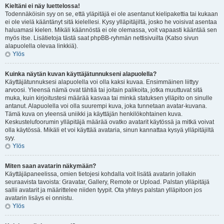
Kieltäni ei näy luettelossa!
Todennäköisin syy on se, että yläpitäjä ei ole asentanut kielipakettia tai kukaan
ei ole vielä kääntänyt sitä kielellesi. Kysy ylläpitäjiltä, josko he voisivat asentaa
haluamasi kielen. Mikäli käännöstä ei ole olemassa, voit vapaasti kääntää sen
myös itse. Lisätietoja tästä saat phpBB-ryhmän nettisivuilta (Katso sivun
alapuolella olevaa linkkiä).
Ylös
Kuinka näytän kuvan käyttäjätunnukseni alapuolella?
Käyttäjätunnuksesi alapuolella voi olla kaksi kuvaa. Ensimmäinen liittyy
arvoosi. Yleensä nämä ovat tähtiä tai joitain palikoita, jotka muuttuvat sitä
muka, kuin kirjoitustesi määrää kasvaa tai minkä statuksen ylläpito on sinulle
antanut. Alapuolella voi olla suurempi kuva, joka tunnetaan avatar-kuvana.
Tämä kuva on yleensä uniikki ja käyttäjän henkilökohtainen kuva.
Keskustelufoorumin ylläpitäjä määrää ovatko avatarit käytössä ja mitkä voivat
olla käytössä. Mikäli et voi käyttää avataria, sinun kannattaa kysyä ylläpitäjiltä
syy.
Ylös
Miten saan avatarin näkymään?
Käyttäjäpaneelissa, omien tietojesi kohdalla voit lisätä avatarin jollakin
seuraavista tavoista: Gravatar, Gallery, Remote or Upload. Palstan ylläpitäjä
sallii avatarit ja määrittelee niiden tyypit. Ota yhteys palstan ylläpitoon jos
avatarin lisäys ei onnistu.
Ylös