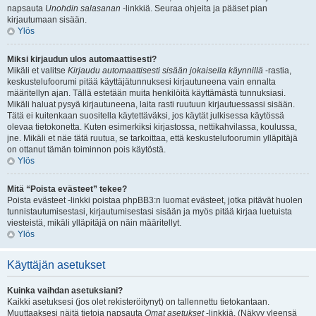
napsauta
Unohdin salasanan
-linkkiä. Seuraa ohjeita ja pääset pian
kirjautumaan sisään.
Ylös
Miksi kirjaudun ulos automaattisesti?
Mikäli et valitse
Kirjaudu automaattisesti sisään jokaisella käynnillä
-rastia,
keskustelufoorumi pitää käyttäjätunnuksesi kirjautuneena vain ennalta
määritellyn ajan. Tällä estetään muita henkilöitä käyttämästä tunnuksiasi.
Mikäli haluat pysyä kirjautuneena, laita rasti ruutuun kirjautuessassi sisään.
Tätä ei kuitenkaan suositella käytettäväksi, jos käytät julkisessa käytössä
olevaa tietokonetta. Kuten esimerkiksi kirjastossa, nettikahvilassa, koulussa,
jne. Mikäli et näe tätä ruutua, se tarkoittaa, että keskustelufoorumin ylläpitäjä
on ottanut tämän toiminnon pois käytöstä.
Ylös
Mitä “Poista evästeet” tekee?
Poista evästeet -linkki poistaa phpBB3:n luomat evästeet, jotka pitävät huolen
tunnistautumisestasi, kirjautumisestasi sisään ja myös pitää kirjaa luetuista
viesteistä, mikäli ylläpitäjä on näin määritellyt.
Ylös
Käyttäjän asetukset
Kuinka vaihdan asetuksiani?
Kaikki asetuksesi (jos olet rekisteröitynyt) on tallennettu tietokantaan.
Muuttaaksesi näitä tietoja napsauta
Omat asetukset
-linkkiä. (Näkyy yleensä