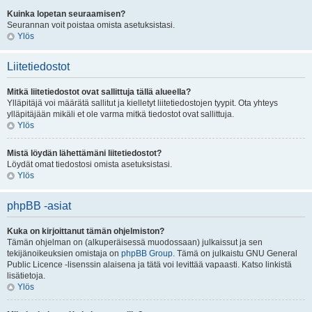
Kuinka lopetan seuraamisen?
Seurannan voit poistaa omista asetuksistasi.
Ylös
Liitetiedostot
Mitkä liitetiedostot ovat sallittuja tällä alueella?
Ylläpitäjä voi määrätä sallitut ja kielletyt liitetiedostojen tyypit. Ota yhteys
ylläpitäjään mikäli et ole varma mitkä tiedostot ovat sallittuja.
Ylös
Mistä löydän lähettämäni liitetiedostot?
Löydät omat tiedostosi omista asetuksistasi.
Ylös
phpBB -asiat
Kuka on kirjoittanut tämän ohjelmiston?
Tämän ohjelman on (alkuperäisessä muodossaan) julkaissut ja sen
tekijänoikeuksien omistaja on
phpBB Group
. Tämä on julkaistu GNU General
Public Licence -lisenssin alaisena ja tätä voi levittää vapaasti. Katso linkistä
lisätietoja.
Ylös