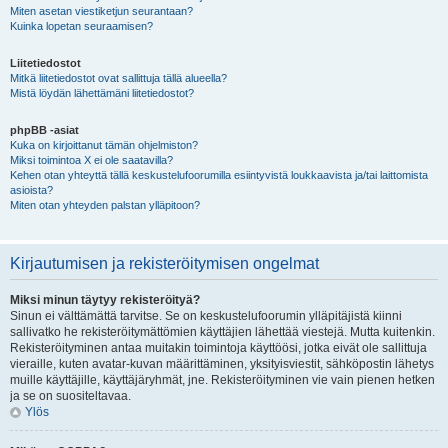
Miten asetan viestiketjun seurantaan?
Kuinka lopetan seuraamisen?
Liitetiedostot
Mitkä liitetiedostot ovat sallittuja tällä alueella?
Mistä löydän lähettämäni liitetiedostot?
phpBB -asiat
Kuka on kirjoittanut tämän ohjelmiston?
Miksi toimintoa X ei ole saatavilla?
Kehen otan yhteyttä tällä keskustelufoorumilla esiintyvistä loukkaavista ja/tai laittomista
asioista?
Miten otan yhteyden palstan ylläpitoon?
Kirjautumisen ja rekisteröitymisen ongelmat
Miksi minun täytyy rekisteröityä?
Sinun ei välttämättä tarvitse. Se on keskustelufoorumin ylläpitäjistä kiinni
sallivatko he rekisteröitymättömien käyttäjien lähettää viestejä. Mutta kuitenkin.
Rekisteröityminen antaa muitakin toimintoja käyttöösi, jotka eivät ole sallittuja
vieraille, kuten avatar-kuvan määrittäminen, yksityisviestit, sähköpostin lähetys
muille käyttäjille, käyttäjäryhmät, jne. Rekisteröityminen vie vain pienen hetken
ja se on suositeltavaa.
Ylös