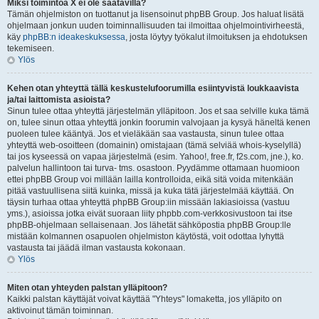
Miksi toimintoa X ei ole saatavilla?
Tämän ohjelmiston on tuottanut ja lisensoinut phpBB Group. Jos haluat lisätä
ohjelmaan jonkun uuden toiminnallisuuden tai ilmoittaa ohjelmointivirheestä,
käy
phpBB:n ideakeskuksessa
, josta löytyy työkalut ilmoituksen ja ehdotuksen
tekemiseen.
Ylös
Kehen otan yhteyttä tällä keskustelufoorumilla esiintyvistä loukkaavista
ja/tai laittomista asioista?
Sinun tulee ottaa yhteyttä järjestelmän ylläpitoon. Jos et saa selville kuka tämä
on, tulee sinun ottaa yhteyttä jonkin foorumin valvojaan ja kysyä häneltä kenen
puoleen tulee kääntyä. Jos et vieläkään saa vastausta, sinun tulee ottaa
yhteyttä web-osoitteen (domainin) omistajaan (tämä selviää whois-kyselyllä)
tai jos kyseessä on vapaa järjestelmä (esim. Yahoo!, free.fr, f2s.com, jne.), ko.
palvelun hallintoon tai turva- tms. osastoon. Pyydämme ottamaan huomioon
ettei phpBB Group voi millään lailla kontrolloida, eikä sitä voida mitenkään
pitää vastuullisena siitä kuinka, missä ja kuka tätä järjestelmää käyttää. On
täysin turhaa ottaa yhteyttä phpBB Group:iin missään lakiasioissa (vastuu
yms.), asioissa jotka eivät suoraan liity phpbb.com-verkkosivustoon tai itse
phpBB-ohjelmaan sellaisenaan. Jos lähetät sähköpostia phpBB Group:lle
mistään kolmannen osapuolen ohjelmiston käytöstä, voit odottaa lyhyttä
vastausta tai jäädä ilman vastausta kokonaan.
Ylös
Miten otan yhteyden palstan ylläpitoon?
Kaikki palstan käyttäjät voivat käyttää "Yhteys" lomaketta, jos ylläpito on
aktivoinut tämän toiminnan.