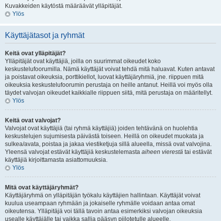
Kuvakkeiden käytöstä määräävät ylläpitäjät.
Ylös
Käyttäjätasot ja ryhmät
Keitä ovat ylläpitäjät?
Ylläpitäjät ovat käyttäjiä, joilla on suurimmat oikeudet koko
keskustelufoorumilla. Nämä käyttäjät voivat tehdä mitä haluavat. Kuten antavat
ja poistavat oikeuksia, porttikiellot, luovat käyttäjäryhmiä, jne. riippuen mitä
oikeuksia keskustelufoorumin perustaja on heille antanut. Heillä voi myös olla
täydet valvojan oikeudet kaikkialle riippuen siitä, mitä perustaja on määritellyt.
Ylös
Keitä ovat valvojat?
Valvojat ovat käyttäjiä (tai ryhmä käyttäjiä) joiden tehtävänä on huolehtia
keskustelujen sujumisesta päivästä toiseen. Heillä on oikeudet muokata ja
sulkea/avata, poistaa ja jakaa viestiketjuja sillä alueella, missä ovat valvojina.
Yleensä valvojat estävät käyttäjiä keskustelemasta
aiheen vierestä
tai estävät
käyttäjiä kirjoittamasta asiattomuuksia.
Ylös
Mitä ovat käyttäjäryhmät?
Käyttäjäryhmä on ylläpitäjän työkalu käyttäjien hallintaan. Käyttäjät voivat
kuulua useampaan ryhmään ja jokaiselle ryhmälle voidaan antaa omat
oikeutensa. Ylläpitäjä voi tällä tavoin antaa esimerkiksi valvojan oikeuksia
usealle käyttäjälle tai vaikka sallia pääsyn piilotetulle alueelle.