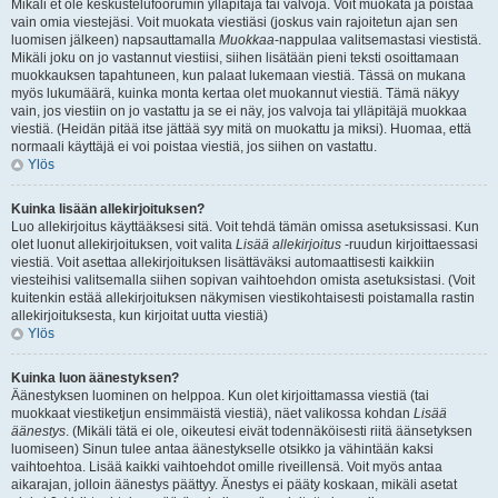
Mikäli et ole keskustelufoorumin ylläpitäjä tai valvoja. Voit muokata ja poistaa
vain omia viestejäsi. Voit muokata viestiäsi (joskus vain rajoitetun ajan sen
luomisen jälkeen) napsauttamalla
Muokkaa
-nappulaa valitsemastasi viestistä.
Mikäli joku on jo vastannut viestiisi, siihen lisätään pieni teksti osoittamaan
muokkauksen tapahtuneen, kun palaat lukemaan viestiä. Tässä on mukana
myös lukumäärä, kuinka monta kertaa olet muokannut viestiä. Tämä näkyy
vain, jos viestiin on jo vastattu ja se ei näy, jos valvoja tai ylläpitäjä muokkaa
viestiä. (Heidän pitää itse jättää syy mitä on muokattu ja miksi). Huomaa, että
normaali käyttäjä ei voi poistaa viestiä, jos siihen on vastattu.
Ylös
Kuinka lisään allekirjoituksen?
Luo allekirjoitus käyttääksesi sitä. Voit tehdä tämän omissa asetuksissasi. Kun
olet luonut allekirjoituksen, voit valita
Lisää allekirjoitus
-ruudun kirjoittaessasi
viestiä. Voit asettaa allekirjoituksen lisättäväksi automaattisesti kaikkiin
viesteihisi valitsemalla siihen sopivan vaihtoehdon omista asetuksistasi. (Voit
kuitenkin estää allekirjoituksen näkymisen viestikohtaisesti poistamalla rastin
allekirjoituksesta, kun kirjoitat uutta viestiä)
Ylös
Kuinka luon äänestyksen?
Äänestyksen luominen on helppoa. Kun olet kirjoittamassa viestiä (tai
muokkaat viestiketjun ensimmäistä viestiä), näet valikossa kohdan
Lisää
äänestys
. (Mikäli tätä ei ole, oikeutesi eivät todennäköisesti riitä äänsetyksen
luomiseen) Sinun tulee antaa äänestykselle otsikko ja vähintään kaksi
vaihtoehtoa. Lisää kaikki vaihtoehdot omille riveillensä. Voit myös antaa
aikarajan, jolloin äänestys päättyy. Änestys ei pääty koskaan, mikäli asetat