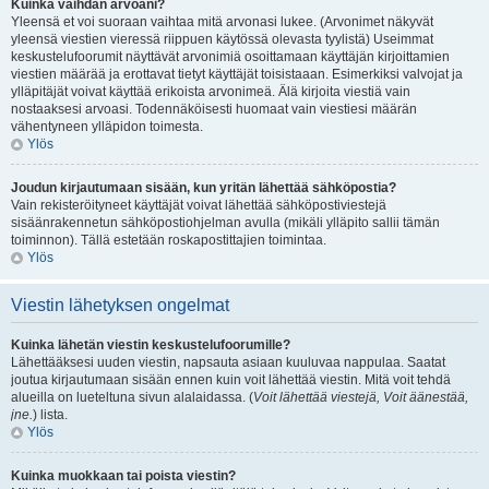
Kuinka vaihdan arvoani?
Yleensä et voi suoraan vaihtaa mitä arvonasi lukee. (Arvonimet näkyvät
yleensä viestien vieressä riippuen käytössä olevasta tyylistä) Useimmat
keskustelufoorumit näyttävät arvonimiä osoittamaan käyttäjän kirjoittamien
viestien määrää ja erottavat tietyt käyttäjät toisistaaan. Esimerkiksi valvojat ja
ylläpitäjät voivat käyttää erikoista arvonimeä. Älä kirjoita viestiä vain
nostaaksesi arvoasi. Todennäköisesti huomaat vain viestiesi määrän
vähentyneen ylläpidon toimesta.
Ylös
Joudun kirjautumaan sisään, kun yritän lähettää sähköpostia?
Vain rekisteröityneet käyttäjät voivat lähettää sähköpostiviestejä
sisäänrakennetun sähköpostiohjelman avulla (mikäli ylläpito sallii tämän
toiminnon). Tällä estetään roskapostittajien toimintaa.
Ylös
Viestin lähetyksen ongelmat
Kuinka lähetän viestin keskustelufoorumille?
Lähettääksesi uuden viestin, napsauta asiaan kuuluvaa nappulaa. Saatat
joutua kirjautumaan sisään ennen kuin voit lähettää viestin. Mitä voit tehdä
alueilla on lueteltuna sivun alalaidassa. (
Voit lähettää viestejä, Voit äänestää,
jne.
) lista.
Ylös
Kuinka muokkaan tai poista viestin?