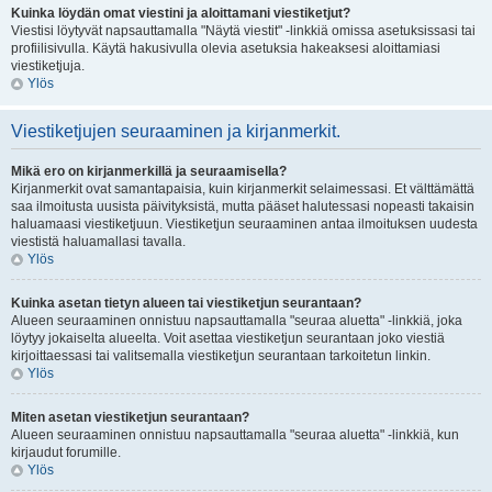
Kuinka löydän omat viestini ja aloittamani viestiketjut?
Viestisi löytyvät napsauttamalla "Näytä viestit" -linkkiä omissa asetuksissasi tai
profiilisivulla. Käytä hakusivulla olevia asetuksia hakeaksesi aloittamiasi
viestiketjuja.
Ylös
Viestiketjujen seuraaminen ja kirjanmerkit.
Mikä ero on kirjanmerkillä ja seuraamisella?
Kirjanmerkit ovat samantapaisia, kuin kirjanmerkit selaimessasi. Et välttämättä
saa ilmoitusta uusista päivityksistä, mutta pääset halutessasi nopeasti takaisin
haluamaasi viestiketjuun. Viestiketjun seuraaminen antaa ilmoituksen uudesta
viestistä haluamallasi tavalla.
Ylös
Kuinka asetan tietyn alueen tai viestiketjun seurantaan?
Alueen seuraaminen onnistuu napsauttamalla "seuraa aluetta" -linkkiä, joka
löytyy jokaiselta alueelta. Voit asettaa viestiketjun seurantaan joko viestiä
kirjoittaessasi tai valitsemalla viestiketjun seurantaan tarkoitetun linkin.
Ylös
Miten asetan viestiketjun seurantaan?
Alueen seuraaminen onnistuu napsauttamalla "seuraa aluetta" -linkkiä, kun
kirjaudut forumille.
Ylös