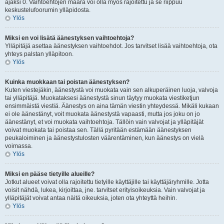
ajaksi 0. Vaihtoehtojen määrä voi olla myös rajoitettu ja se riippuu
keskustelufoorumin ylläpidosta.
Ylös
Miksi en voi lisätä äänestyksen vaihtoehtoja?
Ylläpitäjä asettaa äänestyksen vaihtoehdot. Jos tarvitset lisää vaihtoehtoja, ota
yhteys palstan ylläpitoon.
Ylös
Kuinka muokkaan tai poistan äänestyksen?
Kuten viestejäkin, äänestystä voi muokata vain sen alkuperäinen luoja, valvoja
tai ylläpitäjä. Muokataksesi äänestystä sinun täytyy muokata viestiketjun
ensimmäistä viestiä. Äänestys on aina tämän viestin yhteydessä. Mikäli kukaan
ei ole äänestänyt, voit muokata äänestystä vapaasti, mutta jos joku on jo
äänestänyt, et voi muokata vaihtoehtoja. Tällöin vain valvojat ja ylläpitäjät
voivat muokata tai poistaa sen. Tällä pyritään estämään äänestyksen
peukaloiminen ja äänestystulosten väärentäminen, kun äänestys on vielä
voimassa.
Ylös
Miksi en pääse tietyille alueille?
Jotkut alueet voivat olla rajoitettu tietyille käyttäjille tai käyttäjäryhmille. Jotta
voisit nähdä, lukea, kirjoittaa, jne. tarvitset erityisoikeuksia. Vain valvojat ja
ylläpitäjät voivat antaa näitä oikeuksia, joten ota yhteyttä heihin.
Ylös