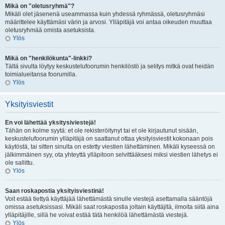
Mikä on "oletusryhmä"?
Mikäli olet jäsenenä useammassa kuin yhdessä ryhmässä, oletusryhmäsi
määrittelee käyttämäsi värin ja arvosi. Ylläpitäjä voi antaa oikeuden muuttaa
oletusryhmää omista asetuksista.
Ylös
Mikä on "henkilökunta"-linkki?
Tältä sivulta löytyy keskustelufoorumin henkilöstö ja selitys mitkä ovat heidän
toimialueitansa foorumilla.
Ylös
Yksityisviestit
En voi lähettää yksitysiviestejä!
Tähän on kolme syytä: et ole rekisteröitynyt tai et ole kirjautunut sisään,
keskustelufoorumin ylläpitäjä on saattanut ottaa yksityisviestit kokonaan pois
käytöstä, tai sitten sinulta on estetty viestien lähettäminen. Mikäli kyseessä on
jälkimmäinen syy, ota yhteyttä ylläpitoon selvittääksesi miksi viestien lähetys ei
ole sallittu.
Ylös
Saan roskapostia yksityisviestinä!
Voit estää tiettyä käyttäjää lähettämästä sinulle viestejä asettamalla sääntöjä
omissa asetuksissasi. Mikäli saat roskapostia joltain käyttäjltä, ilmoita siitä aina
ylläpitäjille, sillä he voivat estää tätä henkilöä lähettämästä viestejä.
Ylös