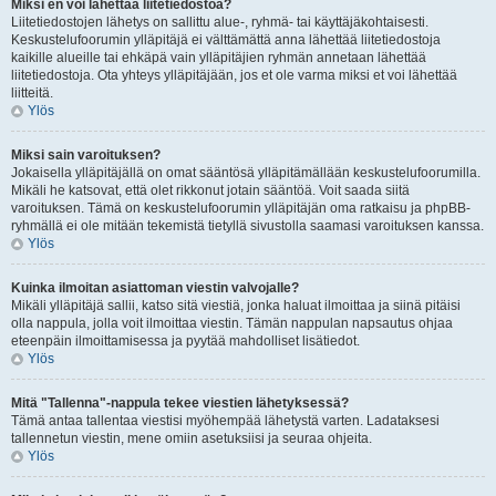
Miksi en voi lähettää liitetiedostoa?
Liitetiedostojen lähetys on sallittu alue-, ryhmä- tai käyttäjäkohtaisesti.
Keskustelufoorumin ylläpitäjä ei välttämättä anna lähettää liitetiedostoja
kaikille alueille tai ehkäpä vain ylläpitäjien ryhmän annetaan lähettää
liitetiedostoja. Ota yhteys ylläpitäjään, jos et ole varma miksi et voi lähettää
liitteitä.
Ylös
Miksi sain varoituksen?
Jokaisella ylläpitäjällä on omat sääntösä ylläpitämällään keskustelufoorumilla.
Mikäli he katsovat, että olet rikkonut jotain sääntöä. Voit saada siitä
varoituksen. Tämä on keskustelufoorumin ylläpitäjän oma ratkaisu ja phpBB-
ryhmällä ei ole mitään tekemistä tietyllä sivustolla saamasi varoituksen kanssa.
Ylös
Kuinka ilmoitan asiattoman viestin valvojalle?
Mikäli ylläpitäjä sallii, katso sitä viestiä, jonka haluat ilmoittaa ja siinä pitäisi
olla nappula, jolla voit ilmoittaa viestin. Tämän nappulan napsautus ohjaa
eteenpäin ilmoittamisessa ja pyytää mahdolliset lisätiedot.
Ylös
Mitä "Tallenna"-nappula tekee viestien lähetyksessä?
Tämä antaa tallentaa viestisi myöhempää lähetystä varten. Ladataksesi
tallennetun viestin, mene omiin asetuksiisi ja seuraa ohjeita.
Ylös