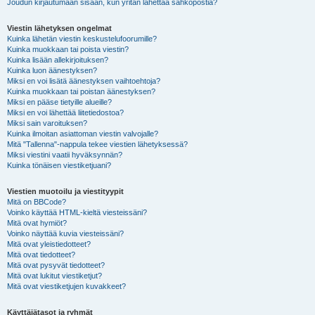
Joudun kirjautumaan sisään, kun yritän lähettää sähköpostia?
Viestin lähetyksen ongelmat
Kuinka lähetän viestin keskustelufoorumille?
Kuinka muokkaan tai poista viestin?
Kuinka lisään allekirjoituksen?
Kuinka luon äänestyksen?
Miksi en voi lisätä äänestyksen vaihtoehtoja?
Kuinka muokkaan tai poistan äänestyksen?
Miksi en pääse tietyille alueille?
Miksi en voi lähettää liitetiedostoa?
Miksi sain varoituksen?
Kuinka ilmoitan asiattoman viestin valvojalle?
Mitä "Tallenna"-nappula tekee viestien lähetyksessä?
Miksi viestini vaatii hyväksynnän?
Kuinka tönäisen viestiketjuani?
Viestien muotoilu ja viestityypit
Mitä on BBCode?
Voinko käyttää HTML-kieltä viesteissäni?
Mitä ovat hymiöt?
Voinko näyttää kuvia viesteissäni?
Mitä ovat yleistiedotteet?
Mitä ovat tiedotteet?
Mitä ovat pysyvät tiedotteet?
Mitä ovat lukitut viestiketjut?
Mitä ovat viestiketjujen kuvakkeet?
Käyttäjätasot ja ryhmät