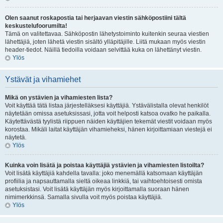
Olen saanut roskapostia tai herjaavan viestin sähköpostiini tältä
keskustelufoorumilta!
Tämä on valitettavaa. Sähköpostin lähetystoiminto kuitenkin seuraa viestien
lähettäjiä, joten lähetä viestin sisältö ylläpitäjille. Liitä mukaan myös viestin
header-tiedot. Näillä tiedoilla voidaan selvittää kuka on lähettänyt viestin.
Ylös
Ystävät ja vihamiehet
Mikä on ystävien ja vihamiesten lista?
Voit käyttää tätä listaa järjestelläksesi käyttäjiä. Ystävälistalla olevat henkilöt
näytetään omissa asetuksissasi, jotta voit helposti katsoa ovatko he paikalla.
Käytettävästä tyylistä riippuen näiden käyttäjien tekemät viestit voidaan myös
korostaa. Mikäli laitat käyttäjän vihamieheksi, hänen kirjoittamiaan viestejä ei
näytetä.
Ylös
Kuinka voin lisätä ja poistaa käyttäjiä ystävien ja vihamiesten listoilta?
Voit lisätä käyttäjiä kahdella tavalla: joko menemällä katsomaan käyttäjän
profiilia ja napsauttamalla sieltä oikeaa linkkiä, tai vaihtoehtoisesti omista
asetuksistasi. Voit lisätä käyttäjän myös kirjoittamalla suoraan hänen
nimimerkkinsä. Samalla sivulla voit myös poistaa käyttäjiä.
Ylös