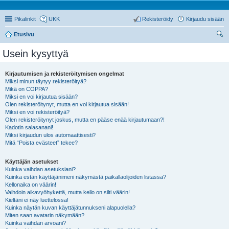
Pikalinkit
UKK
Rekisteröidy
Kirjaudu sisään
Etusivu
tsi
Usein kysyttyä
Kirjautumisen ja rekisteröitymisen ongelmat
Miksi minun täytyy rekisteröityä?
Mikä on COPPA?
Miksi en voi kirjautua sisään?
Olen rekisteröitynyt, mutta en voi kirjautua sisään!
Miksi en voi rekisteröityä?
Olen rekisteröitynyt joskus, mutta en pääse enää kirjautumaan?!
Kadotin salasanani!
Miksi kirjaudun ulos automaattisesti?
Mitä “Poista evästeet” tekee?
Käyttäjän asetukset
Kuinka vaihdan asetuksiani?
Kuinka estän käyttäjänimeni näkymästä paikallaolijoiden listassa?
Kellonaika on väärin!
Vaihdoin aikavyöhykettä, mutta kello on silti väärin!
Kieltäni ei näy luettelossa!
Kuinka näytän kuvan käyttäjätunnukseni alapuolella?
Miten saan avatarin näkymään?
Kuinka vaihdan arvoani?