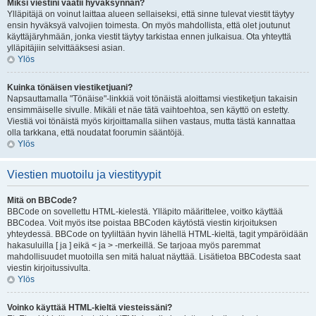
Miksi viestini vaatii hyväksynnän?
Ylläpitäjä on voinut laittaa alueen sellaiseksi, että sinne tulevat viestit täytyy
ensin hyväksyä valvojien toimesta. On myös mahdollista, että olet joutunut
käyttäjäryhmään, jonka viestit täytyy tarkistaa ennen julkaisua. Ota yhteyttä
ylläpitäjiin selvittääksesi asian.
Ylös
Kuinka tönäisen viestiketjuani?
Napsauttamalla "Tönäise"-linkkiä voit tönäistä aloittamsi viestiketjun takaisin
ensimmäiselle sivulle. Mikäli et näe tätä vaihtoehtoa, sen käyttö on estetty.
Viestiä voi tönäistä myös kirjoittamalla siihen vastaus, mutta tästä kannattaa
olla tarkkana, että noudatat foorumin sääntöjä.
Ylös
Viestien muotoilu ja viestityypit
Mitä on BBCode?
BBCode on sovellettu HTML-kielestä. Ylläpito määrittelee, voitko käyttää
BBCodea. Voit myös itse poistaa BBCoden käytöstä viestin kirjoituksen
yhteydessä. BBCode on tyyliltään hyvin lähellä HTML-kieltä, tagit ympäröidään
hakasuluilla [ ja ] eikä < ja > -merkeillä. Se tarjoaa myös paremmat
mahdollisuudet muotoilla sen mitä haluat näyttää. Lisätietoa BBCodesta saat
viestin kirjoitussivulta.
Ylös
Voinko käyttää HTML-kieltä viesteissäni?