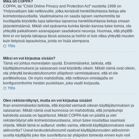
Mikä on COPPA?
COPPA, tai "Child Online Privacy and Protection Act" vuodelta 1998 on
Yhdysvaltojen laki nettisivuille, jotka keräävät henkilökohtaisia tietoja alle
kolmetoistavuotiailta. Vaatimuksena on saada lapsen vanhemmilta tai
huoltajalta kirjoitettu lupa tallentaa lapsensa henkilökohtaisia tietoja omaan
järjestelmäänsä. Mikäli olet epävarma kuinka tämän kanssa tulee toimia, ota
yhteyttä paikalliseen asianajajaan saadaksesi neuvoja. Huomaa, että phpBB-
tiimi ei voi tarjota lakiapua tässä asiassa ja heihin ei tule ottaa yhteyttä muuten
kuin tietyissä tapauksissa, joista on lisää alempana.
Ylös
Miksi en voi kirjautua sisään?
Tämä voi johtua monestakin syystä. Ensimmäiseksi, tarkista, että
käyttäjätunnuksesi ja salasanasi ovat kirjoitettu oikein. Mikäli nämä ovat oikein,
ota yhteyttä keskustelufoorumin ylläpitoon varmistaaksesi, että et ole
porttikiellossa. On myös mahdollista, että nettisivun omistajalla on
konfigurointivirhe heidän puolellaan, joka vaatii korjausta.
Ylös
Olen rekisteröitynyt, mutta en voi kirjautua sisään!
Ihan ensimmäiseksi tarkista, että kirjoitat varmasti oikean käyttäjätunnuksen ja
salasanan. Mikäli nämä ovat kunnossa on mahdollista, että jompikumpi
kahdesta asiasta on tapahtunut. Mikäli COPPA-tuki on päällä ja
olet
rekisteröitynyt alle kolmetoistavuotiaana
, sinun tulee noudattaa saamiasi
ohjeita. Mikäli tämä ei auttanut: oletko varma, etteivät käyttäjätunnuksesi vaadi
aktivointia? Useat keskustelufoorumit vaativat käyttäjätunnusten aktivoinnin
uusilta käyttäjiltä joko itse suoritettuna tai ylläpidon toimesta ennen kuin voit