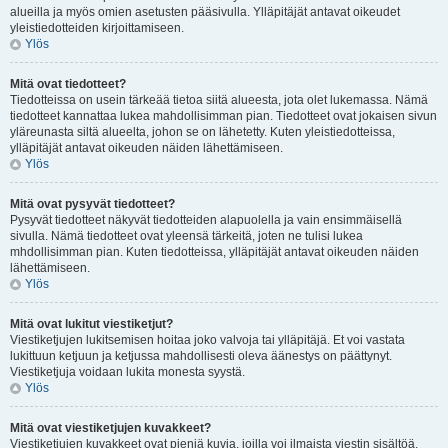
alueilla ja myös omien asetusten pääsivulla. Ylläpitäjät antavat oikeudet
yleistiedotteiden kirjoittamiseen.
Ylös
Mitä ovat tiedotteet?
Tiedotteissa on usein tärkeää tietoa siitä alueesta, jota olet lukemassa. Nämä
tiedotteet kannattaa lukea mahdollisimman pian. Tiedotteet ovat jokaisen sivun
yläreunasta siltä alueelta, johon se on lähetetty. Kuten yleistiedotteissa,
ylläpitäjät antavat oikeuden näiden lähettämiseen.
Ylös
Mitä ovat pysyvät tiedotteet?
Pysyvät tiedotteet näkyvät tiedotteiden alapuolella ja vain ensimmäisellä
sivulla. Nämä tiedotteet ovat yleensä tärkeitä, joten ne tulisi lukea
mhdollisimman pian. Kuten tiedotteissa, ylläpitäjät antavat oikeuden näiden
lähettämiseen.
Ylös
Mitä ovat lukitut viestiketjut?
Viestiketjujen lukitsemisen hoitaa joko valvoja tai ylläpitäjä. Et voi vastata
lukittuun ketjuun ja ketjussa mahdollisesti oleva äänestys on päättynyt.
Viestiketjuja voidaan lukita monesta syystä.
Ylös
Mitä ovat viestiketjujen kuvakkeet?
Viestiketjujen kuvakkeet ovat pieniä kuvia, joilla voi ilmaista viestin sisältöä.