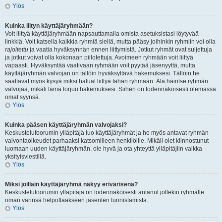
Ylös
Kuinka liityn käyttäjäryhmään?
Voit liittyä käyttäjäryhmään napsauttamalla omista asetuksistasi löytyvää
linkkiä. Voit katsella kaikkia ryhmiä siellä, mutta pääsy joihinkin ryhmiin voi olla
rajoitettu
ja vaatia hyväksynnän ennen liittymistä. Jotkut ryhmät ovat suljettuja
ja jotkut voivat olla kokonaan piilotettuja. Avoimeen ryhmään voit liittyä
vapaasti. Hyväksyntää vaativaan ryhmään voit pyytää jäsenyyttä, mutta
käyttäjäryhmän valvojan on tällöin hyväksyttävä hakemuksesi. Tällöin he
saattavat myös kysyä miksi haluat liittyä tähän ryhmään. Älä häiritse ryhmän
valvojaa, mikäli tämä torjuu hakemuksesi. Siihen on todennäköisesti olemassa
omat syynsä.
Ylös
Kuinka pääsen käyttäjäryhmän valvojaksi?
Keskustelufoorumin ylläpitäjä luo käyttäjäryhmät ja he myös antavat ryhmän
valvontaoikeudet parhaaksi katsomilleen henkilöille. Mikäli olet kiinnostunut
luomaan uuden käyttäjäryhmän, ole hyvä ja ota yhteyttä ylläpitäjiin vaikka
yksityisviestillä.
Ylös
Miksi joillain käyttäjäryhmä näkyy erivärisenä?
Keskustelufoorumin ylläpitäjä on todennäköisesti antanut jollekin ryhmälle
oman värinsä helpottaakseen jäsenten tunnistamista.
Ylös