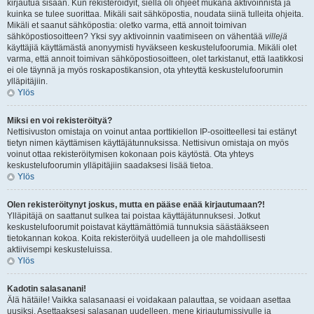
kirjautua sisään. Kun rekisteröidyit, siellä oli ohjeet mukana aktivoinnista ja
kuinka se tulee suorittaa. Mikäli sait sähköpostia, noudata siinä tulleita ohjeita.
Mikäli et saanut sähköpostia: oletko varma, että annoit toimivan
sähköpostiosoitteen? Yksi syy aktivoinnin vaatimiseen on vähentää
villejä
käyttäjiä käyttämästä anonyymisti hyväkseen keskustelufoorumia. Mikäli olet
varma, että annoit toimivan sähköpostiosoitteen, olet tarkistanut, että laatikkosi
ei ole täynnä ja myös roskapostikansion, ota yhteyttä keskustelufoorumin
ylläpitäjiin.
Ylös
Miksi en voi rekisteröityä?
Nettisivuston omistaja on voinut antaa porttikiellon IP-osoitteellesi tai estänyt
tietyn nimen käyttämisen käyttäjätunnuksissa. Nettisivun omistaja on myös
voinut ottaa rekisteröitymisen kokonaan pois käytöstä. Ota yhteys
keskustelufoorumin ylläpitäjiin saadaksesi lisää tietoa.
Ylös
Olen rekisteröitynyt joskus, mutta en pääse enää kirjautumaan?!
Ylläpitäjä on saattanut sulkea tai poistaa käyttäjätunnuksesi. Jotkut
keskustelufoorumit poistavat käyttämättömiä tunnuksia säästääkseen
tietokannan kokoa. Koita rekisteröityä uudelleen ja ole mahdollisesti
aktiivisempi keskusteluissa.
Ylös
Kadotin salasanani!
Älä hätäile! Vaikka salasanaasi ei voidakaan palauttaa, se voidaan asettaa
uusiksi. Asettaaksesi salasanan uudelleen, mene kirjautumissivulle ja