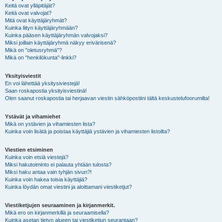
Keitä ovat ylläpitäjät?
Keitä ovat valvojat?
Mitä ovat käyttäjäryhmät?
Kuinka liityn käyttäjäryhmään?
Kuinka pääsen käyttäjäryhmän valvojaksi?
Miksi joillain käyttäjäryhmä näkyy erivärisenä?
Mikä on "oletusryhmä"?
Mikä on "henkilökunta"-linkki?
Yksityisviestit
En voi lähettää yksitysiviestejä!
Saan roskapostia yksityisviestinä!
Olen saanut roskapostia tai herjaavan viestin sähköpostiini tältä keskustelufoorumilta!
Ystävät ja vihamiehet
Mikä on ystävien ja vihamiesten lista?
Kuinka voin lisätä ja poistaa käyttäjiä ystävien ja vihamiesten listoilta?
Viestien etsiminen
Kuinka voin etsiä viestejä?
Miksi hakutoiminto ei palauta yhtään tulosta?
Miksi haku antaa vain tyhjän sivun?!
Kuinka voin hakea toisia käyttäjiä?
Kuinka löydän omat viestini ja aloittamani viestiketjut?
Viestiketjujen seuraaminen ja kirjanmerkit.
Mikä ero on kirjanmerkillä ja seuraamisella?
Kuinka asetan tietyn alueen tai viestiketjun seurantaan?