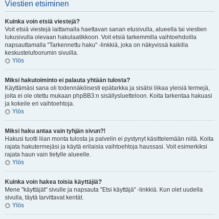
Viestien etsiminen
Kuinka voin etsiä viestejä?
Voit etsiä viestejä laittamalla haettavan sanan etusivulla, alueella tai viestien
lukusivulla olevaan hakulaatikkoon. Voit etsiä tarkemmilla vaihtoehdoilla
napsauttamalla "Tarkennettu haku" -linkkiä, joka on näkyvissä kaikilla
keskustelufoorumin sivuilla.
Ylös
Miksi hakutoiminto ei palauta yhtään tulosta?
Käyttämäsi sana oli todennäköisesti epätarkka ja sisälsi liikaa yleisiä termejä,
joita ei ole otettu mukaan phpBB3:n sisällysluetteloon. Koita tarkentaa hakuasi
ja kokeile eri vaihtoehtoja.
Ylös
Miksi haku antaa vain tyhjän sivun?!
Hakusi tuotti liian monta tulosta ja palvelin ei pystynyt käsittelemään niitä. Koita
rajata hakutermejäsi ja käytä erilaisia vaihtoehtoja haussasi. Voit esimerkiksi
rajata haun vain tietylle alueelle.
Ylös
Kuinka voin hakea toisia käyttäjiä?
Mene "käyttäjät" sivulle ja napsauta "Etsi käyttäjä" -linkkiä. Kun olet uudella
sivulla, täytä tarvittavat kentät.
Ylös