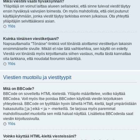
Miksi viestini vaatii hyväksynnän?
Ylläpitäjä on voinut laittaa alueen sellaiseksi, että sinne tulevat viestit täytyy
ensin hyväksyä valvojien toimesta. On myös mahdollista, että olet joutunut
käyttäjäryhmään, jonka viestit täytyy tarkistaa ennen julkaisua. Ota yhteyttä
ylläpitäjiin selvittääksesi asian.
Ylös
Kuinka tönäisen viestiketjuani?
Napsauttamalla "Tönäise"-linkkiä voit tönäistä aloittamsi viestiketjun takaisin
ensimmäiselle sivulle. Mikäli et näe tätä vaihtoehtoa, sen käyttö on estetty.
Viestiä voi tönäistä myös kirjoittamalla siihen vastaus, mutta tästä kannattaa
olla tarkkana, että noudatat foorumin sääntöjä.
Ylös
Viestien muotoilu ja viestityypit
Mitä on BBCode?
BBCode on sovellettu HTML-kielestä. Ylläpito määrittelee, voitko käyttää
BBCodea. Voit myös itse poistaa BBCoden käytöstä viestin kirjoituksen
yhteydessä. BBCode on tyyliltään hyvin lähellä HTML-kieltä, tagit ympäröidään
hakasuluilla [ ja ] eikä < ja > -merkeillä. Se tarjoaa myös paremmat
mahdollisuudet muotoilla sen mitä haluat näyttää. Lisätietoa BBCodesta saat
viestin kirjoitussivulta.
Ylös
Voinko käyttää HTML-kieltä viesteissäni?