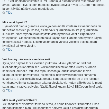
Et. Et voi kirjoittaa viesteihin HTML-koodia ja olettaa viestin rakentuvan sen
avulla. Useat HTML-kielen muotoilut ovat saatavilla myös BBCode-muodossa
ja voit käyttää näitä viestisi muotoiluun.
Ylös
Mitä ovat hymiöt?
Hymiöt ovat pieniä graafisia kuvia, joiden avulla voidaan esitää tunnetta tai
tunnetilaa viestien joukossa, esimerkiksi :) tarkoittaa iloista ja :( tarkoittaa
surullista. Näet täyden listan käytettävistä hymiöistä viestin kirjoituksen
yhteydessä. Ole tarkkana miten näitä käytät, sillä liian monen hymiön käyttö
tekee viestistä helposti lukukelvottoman ja valvoja voi joko poistaa osan
hymiöistä tai koko viestin.
Ylös
Voinko näyttää kuvia viesteissäni?
Kyllä, voit näyttää kuvia viestien joukossa. Mikäli ylläpito on sallinut
liitetiedostojen lähettämisen, voit mahdollisesti lähettää kuvasi suoraan
keskustelualueelle. Muussa tapauksessa joudut linkittämään kuvan
ulkopuoliseslta palvelimelta, esimerkiksi http://www.esimerkki.com/oma-
kuvani.gif. Et voi linkittää kuvia omalta koneeltasi (mikäli se ei ole julkinen
verkkopalvelin) tai salasanan takana olevia kuvia, kuten sähköposti ja muut
salasanan vaativat palvelut. Näyttääksesi kuvan, käytä BBCoden [img]-tagia.
Ylös
Mitä ovat yleistiedotteet?
Yleistiedotteet sisältävät tärkeää tietoa ja nämä tiedotteet kannattaa lukea
mahdollisimman pian. Yleistiedotteet näkyvät kakilla keskustelufoorumin