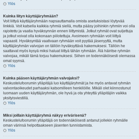
Ylös
Kuinka liityn käyttäjäryhmään?
Voit liittyä käyttäjäryhmään napsauttamalla omista asetuksistasi löytyvää
linkkiä. Voit katsella kaikkia ryhmiä siellä, mutta pääsy joihinkin ryhmiin voi olla
rajoitettu
ja vaatia hyväksynnän ennen liittymistä. Jotkut ryhmät ovat suljettuja
ja jotkut voivat olla kokonaan piilotettuja. Avoimeen ryhmään voit liittyä
vapaasti. Hyväksyntää vaativaan ryhmään voit pyytää jäsenyyttä, mutta
käyttäjäryhmän valvojan on tällöin hyväksyttävä hakemuksesi. Tällöin he
saattavat myös kysyä miksi haluat liittyä tähän ryhmään. Älä häiritse ryhmän
valvojaa, mikäli tämä torjuu hakemuksesi. Siihen on todennäköisesti olemassa
omat syynsä.
Ylös
Kuinka pääsen käyttäjäryhmän valvojaksi?
Keskustelufoorumin ylläpitäjä luo käyttäjäryhmät ja he myös antavat ryhmän
valvontaoikeudet parhaaksi katsomilleen henkilöille. Mikäli olet kiinnostunut
luomaan uuden käyttäjäryhmän, ole hyvä ja ota yhteyttä ylläpitäjiin vaikka
yksityisviestillä.
Ylös
Miksi joillain käyttäjäryhmä näkyy erivärisenä?
Keskustelufoorumin ylläpitäjä on todennäköisesti antanut jollekin ryhmälle
oman värinsä helpottaakseen jäsenten tunnistamista.
Ylös