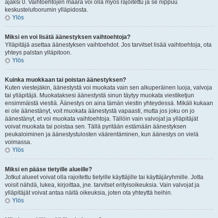
ajaksi 0. Vaihtoehtojen määrä voi olla myös rajoitettu ja se riippuu
keskustelufoorumin ylläpidosta.
Ylös
Miksi en voi lisätä äänestyksen vaihtoehtoja?
Ylläpitäjä asettaa äänestyksen vaihtoehdot. Jos tarvitset lisää vaihtoehtoja, ota
yhteys palstan ylläpitoon.
Ylös
Kuinka muokkaan tai poistan äänestyksen?
Kuten viestejäkin, äänestystä voi muokata vain sen alkuperäinen luoja, valvoja
tai ylläpitäjä. Muokataksesi äänestystä sinun täytyy muokata viestiketjun
ensimmäistä viestiä. Äänestys on aina tämän viestin yhteydessä. Mikäli kukaan
ei ole äänestänyt, voit muokata äänestystä vapaasti, mutta jos joku on jo
äänestänyt, et voi muokata vaihtoehtoja. Tällöin vain valvojat ja ylläpitäjät
voivat muokata tai poistaa sen. Tällä pyritään estämään äänestyksen
peukaloiminen ja äänestystulosten väärentäminen, kun äänestys on vielä
voimassa.
Ylös
Miksi en pääse tietyille alueille?
Jotkut alueet voivat olla rajoitettu tietyille käyttäjille tai käyttäjäryhmille. Jotta
voisit nähdä, lukea, kirjoittaa, jne. tarvitset erityisoikeuksia. Vain valvojat ja
ylläpitäjät voivat antaa näitä oikeuksia, joten ota yhteyttä heihin.
Ylös