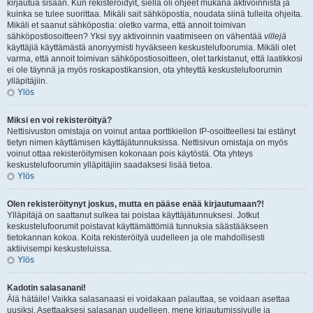
kirjautua sisään. Kun rekisteröidyit, siellä oli ohjeet mukana aktivoinnista ja
kuinka se tulee suorittaa. Mikäli sait sähköpostia, noudata siinä tulleita ohjeita.
Mikäli et saanut sähköpostia: oletko varma, että annoit toimivan
sähköpostiosoitteen? Yksi syy aktivoinnin vaatimiseen on vähentää
villejä
käyttäjiä käyttämästä anonyymisti hyväkseen keskustelufoorumia. Mikäli olet
varma, että annoit toimivan sähköpostiosoitteen, olet tarkistanut, että laatikkosi
ei ole täynnä ja myös roskapostikansion, ota yhteyttä keskustelufoorumin
ylläpitäjiin.
Ylös
Miksi en voi rekisteröityä?
Nettisivuston omistaja on voinut antaa porttikiellon IP-osoitteellesi tai estänyt
tietyn nimen käyttämisen käyttäjätunnuksissa. Nettisivun omistaja on myös
voinut ottaa rekisteröitymisen kokonaan pois käytöstä. Ota yhteys
keskustelufoorumin ylläpitäjiin saadaksesi lisää tietoa.
Ylös
Olen rekisteröitynyt joskus, mutta en pääse enää kirjautumaan?!
Ylläpitäjä on saattanut sulkea tai poistaa käyttäjätunnuksesi. Jotkut
keskustelufoorumit poistavat käyttämättömiä tunnuksia säästääkseen
tietokannan kokoa. Koita rekisteröityä uudelleen ja ole mahdollisesti
aktiivisempi keskusteluissa.
Ylös
Kadotin salasanani!
Älä hätäile! Vaikka salasanaasi ei voidakaan palauttaa, se voidaan asettaa
uusiksi. Asettaaksesi salasanan uudelleen, mene kirjautumissivulle ja