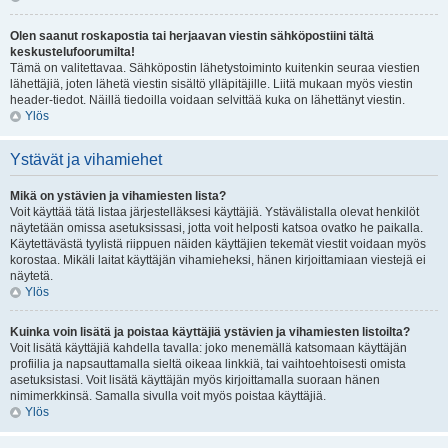
Olen saanut roskapostia tai herjaavan viestin sähköpostiini tältä
keskustelufoorumilta!
Tämä on valitettavaa. Sähköpostin lähetystoiminto kuitenkin seuraa viestien
lähettäjiä, joten lähetä viestin sisältö ylläpitäjille. Liitä mukaan myös viestin
header-tiedot. Näillä tiedoilla voidaan selvittää kuka on lähettänyt viestin.
Ylös
Ystävät ja vihamiehet
Mikä on ystävien ja vihamiesten lista?
Voit käyttää tätä listaa järjestelläksesi käyttäjiä. Ystävälistalla olevat henkilöt
näytetään omissa asetuksissasi, jotta voit helposti katsoa ovatko he paikalla.
Käytettävästä tyylistä riippuen näiden käyttäjien tekemät viestit voidaan myös
korostaa. Mikäli laitat käyttäjän vihamieheksi, hänen kirjoittamiaan viestejä ei
näytetä.
Ylös
Kuinka voin lisätä ja poistaa käyttäjiä ystävien ja vihamiesten listoilta?
Voit lisätä käyttäjiä kahdella tavalla: joko menemällä katsomaan käyttäjän
profiilia ja napsauttamalla sieltä oikeaa linkkiä, tai vaihtoehtoisesti omista
asetuksistasi. Voit lisätä käyttäjän myös kirjoittamalla suoraan hänen
nimimerkkinsä. Samalla sivulla voit myös poistaa käyttäjiä.
Ylös