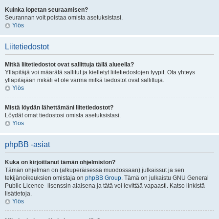
Kuinka lopetan seuraamisen?
Seurannan voit poistaa omista asetuksistasi.
Ylös
Liitetiedostot
Mitkä liitetiedostot ovat sallittuja tällä alueella?
Ylläpitäjä voi määrätä sallitut ja kielletyt liitetiedostojen tyypit. Ota yhteys
ylläpitäjään mikäli et ole varma mitkä tiedostot ovat sallittuja.
Ylös
Mistä löydän lähettämäni liitetiedostot?
Löydät omat tiedostosi omista asetuksistasi.
Ylös
phpBB -asiat
Kuka on kirjoittanut tämän ohjelmiston?
Tämän ohjelman on (alkuperäisessä muodossaan) julkaissut ja sen
tekijänoikeuksien omistaja on
phpBB Group
. Tämä on julkaistu GNU General
Public Licence -lisenssin alaisena ja tätä voi levittää vapaasti. Katso linkistä
lisätietoja.
Ylös