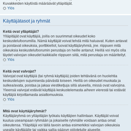
Kuvakkeiden käytöstä määräävät ylläpitäjät.
Ylös
Käyttäjätasot ja ryhmät
Keitä ovat ylläpitäjät?
Ylläpitäjät ovat käyttäjiä, joilla on suurimmat oikeudet koko
keskustelufoorumilla. Nämä käyttäjät voivat tehdä mitä haluavat. Kuten antavat
ja poistavat oikeuksia, porttikiellot, luovat käyttäjäryhmiä, jne. riippuen mitä
oikeuksia keskustelufoorumin perustaja on heille antanut. Heillä voi myös olla
täydet valvojan oikeudet kaikkialle riippuen siitä, mitä perustaja on määritellyt.
Ylös
Keitä ovat valvojat?
Valvojat ovat käyttäjiä (tai ryhmä käyttäjiä) joiden tehtävänä on huolehtia
keskustelujen sujumisesta päivästä toiseen. Heillä on oikeudet muokata ja
sulkea/avata, poistaa ja jakaa viestiketjuja sillä alueella, missä ovat valvojina.
Yleensä valvojat estävät käyttäjiä keskustelemasta
aiheen vierestä
tai estävät
käyttäjiä kirjoittamasta asiattomuuksia.
Ylös
Mitä ovat käyttäjäryhmät?
Käyttäjäryhmä on ylläpitäjän työkalu käyttäjien hallintaan. Käyttäjät voivat
kuulua useampaan ryhmään ja jokaiselle ryhmälle voidaan antaa omat
oikeutensa. Ylläpitäjä voi tällä tavoin antaa esimerkiksi valvojan oikeuksia
usealle käyttäjälle tai vaikka sallia pääsyn piilotetulle alueelle.