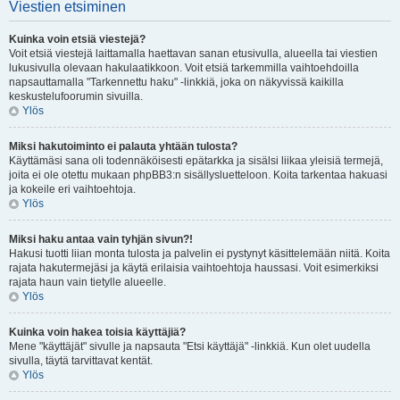
Viestien etsiminen
Kuinka voin etsiä viestejä?
Voit etsiä viestejä laittamalla haettavan sanan etusivulla, alueella tai viestien
lukusivulla olevaan hakulaatikkoon. Voit etsiä tarkemmilla vaihtoehdoilla
napsauttamalla "Tarkennettu haku" -linkkiä, joka on näkyvissä kaikilla
keskustelufoorumin sivuilla.
Ylös
Miksi hakutoiminto ei palauta yhtään tulosta?
Käyttämäsi sana oli todennäköisesti epätarkka ja sisälsi liikaa yleisiä termejä,
joita ei ole otettu mukaan phpBB3:n sisällysluetteloon. Koita tarkentaa hakuasi
ja kokeile eri vaihtoehtoja.
Ylös
Miksi haku antaa vain tyhjän sivun?!
Hakusi tuotti liian monta tulosta ja palvelin ei pystynyt käsittelemään niitä. Koita
rajata hakutermejäsi ja käytä erilaisia vaihtoehtoja haussasi. Voit esimerkiksi
rajata haun vain tietylle alueelle.
Ylös
Kuinka voin hakea toisia käyttäjiä?
Mene "käyttäjät" sivulle ja napsauta "Etsi käyttäjä" -linkkiä. Kun olet uudella
sivulla, täytä tarvittavat kentät.
Ylös