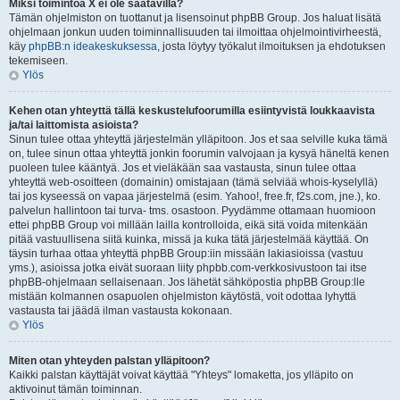
Miksi toimintoa X ei ole saatavilla?
Tämän ohjelmiston on tuottanut ja lisensoinut phpBB Group. Jos haluat lisätä
ohjelmaan jonkun uuden toiminnallisuuden tai ilmoittaa ohjelmointivirheestä,
käy
phpBB:n ideakeskuksessa
, josta löytyy työkalut ilmoituksen ja ehdotuksen
tekemiseen.
Ylös
Kehen otan yhteyttä tällä keskustelufoorumilla esiintyvistä loukkaavista
ja/tai laittomista asioista?
Sinun tulee ottaa yhteyttä järjestelmän ylläpitoon. Jos et saa selville kuka tämä
on, tulee sinun ottaa yhteyttä jonkin foorumin valvojaan ja kysyä häneltä kenen
puoleen tulee kääntyä. Jos et vieläkään saa vastausta, sinun tulee ottaa
yhteyttä web-osoitteen (domainin) omistajaan (tämä selviää whois-kyselyllä)
tai jos kyseessä on vapaa järjestelmä (esim. Yahoo!, free.fr, f2s.com, jne.), ko.
palvelun hallintoon tai turva- tms. osastoon. Pyydämme ottamaan huomioon
ettei phpBB Group voi millään lailla kontrolloida, eikä sitä voida mitenkään
pitää vastuullisena siitä kuinka, missä ja kuka tätä järjestelmää käyttää. On
täysin turhaa ottaa yhteyttä phpBB Group:iin missään lakiasioissa (vastuu
yms.), asioissa jotka eivät suoraan liity phpbb.com-verkkosivustoon tai itse
phpBB-ohjelmaan sellaisenaan. Jos lähetät sähköpostia phpBB Group:lle
mistään kolmannen osapuolen ohjelmiston käytöstä, voit odottaa lyhyttä
vastausta tai jäädä ilman vastausta kokonaan.
Ylös
Miten otan yhteyden palstan ylläpitoon?
Kaikki palstan käyttäjät voivat käyttää "Yhteys" lomaketta, jos ylläpito on
aktivoinut tämän toiminnan.