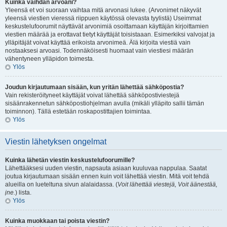
Kuinka vaihdan arvoani?
Yleensä et voi suoraan vaihtaa mitä arvonasi lukee. (Arvonimet näkyvät
yleensä viestien vieressä riippuen käytössä olevasta tyylistä) Useimmat
keskustelufoorumit näyttävät arvonimiä osoittamaan käyttäjän kirjoittamien
viestien määrää ja erottavat tietyt käyttäjät toisistaaan. Esimerkiksi valvojat ja
ylläpitäjät voivat käyttää erikoista arvonimeä. Älä kirjoita viestiä vain
nostaaksesi arvoasi. Todennäköisesti huomaat vain viestiesi määrän
vähentyneen ylläpidon toimesta.
Ylös
Joudun kirjautumaan sisään, kun yritän lähettää sähköpostia?
Vain rekisteröityneet käyttäjät voivat lähettää sähköpostiviestejä
sisäänrakennetun sähköpostiohjelman avulla (mikäli ylläpito sallii tämän
toiminnon). Tällä estetään roskapostittajien toimintaa.
Ylös
Viestin lähetyksen ongelmat
Kuinka lähetän viestin keskustelufoorumille?
Lähettääksesi uuden viestin, napsauta asiaan kuuluvaa nappulaa. Saatat
joutua kirjautumaan sisään ennen kuin voit lähettää viestin. Mitä voit tehdä
alueilla on lueteltuna sivun alalaidassa. (
Voit lähettää viestejä, Voit äänestää,
jne.
) lista.
Ylös
Kuinka muokkaan tai poista viestin?