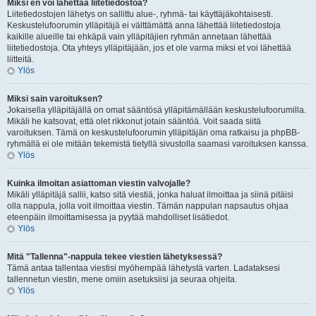
Miksi en voi lähettää liitetiedostoa?
Liitetiedostojen lähetys on sallittu alue-, ryhmä- tai käyttäjäkohtaisesti.
Keskustelufoorumin ylläpitäjä ei välttämättä anna lähettää liitetiedostoja
kaikille alueille tai ehkäpä vain ylläpitäjien ryhmän annetaan lähettää
liitetiedostoja. Ota yhteys ylläpitäjään, jos et ole varma miksi et voi lähettää
liitteitä.
Ylös
Miksi sain varoituksen?
Jokaisella ylläpitäjällä on omat sääntösä ylläpitämällään keskustelufoorumilla.
Mikäli he katsovat, että olet rikkonut jotain sääntöä. Voit saada siitä
varoituksen. Tämä on keskustelufoorumin ylläpitäjän oma ratkaisu ja phpBB-
ryhmällä ei ole mitään tekemistä tietyllä sivustolla saamasi varoituksen kanssa.
Ylös
Kuinka ilmoitan asiattoman viestin valvojalle?
Mikäli ylläpitäjä sallii, katso sitä viestiä, jonka haluat ilmoittaa ja siinä pitäisi
olla nappula, jolla voit ilmoittaa viestin. Tämän nappulan napsautus ohjaa
eteenpäin ilmoittamisessa ja pyytää mahdolliset lisätiedot.
Ylös
Mitä "Tallenna"-nappula tekee viestien lähetyksessä?
Tämä antaa tallentaa viestisi myöhempää lähetystä varten. Ladataksesi
tallennetun viestin, mene omiin asetuksiisi ja seuraa ohjeita.
Ylös