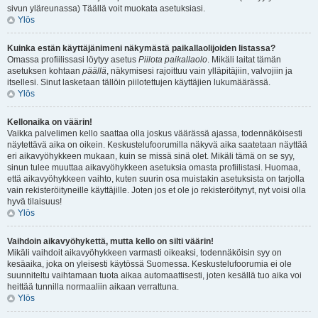
sivun yläreunassa) Täällä voit muokata asetuksiasi.
Ylös
Kuinka estän käyttäjänimeni näkymästä paikallaolijoiden listassa?
Omassa profiilissasi löytyy asetus
Piilota paikallaolo
. Mikäli laitat tämän
asetuksen kohtaan
päällä
, näkymisesi rajoittuu vain ylläpitäjiin, valvojiin ja
itsellesi. Sinut lasketaan tällöin piilotettujen käyttäjien lukumäärässä.
Ylös
Kellonaika on väärin!
Vaikka palvelimen kello saattaa olla joskus väärässä ajassa, todennäköisesti
näytettävä aika on oikein. Keskustelufoorumilla näkyvä aika saatetaan näyttää
eri aikavyöhykkeen mukaan, kuin se missä sinä olet. Mikäli tämä on se syy,
sinun tulee muuttaa aikavyöhykkeen asetuksia omasta profiilistasi. Huomaa,
että aikavyöhykkeen vaihto, kuten suurin osa muistakin asetuksista on tarjolla
vain rekisteröityneille käyttäjille. Joten jos et ole jo rekisteröitynyt, nyt voisi olla
hyvä tilaisuus!
Ylös
Vaihdoin aikavyöhykettä, mutta kello on silti väärin!
Mikäli vaihdoit aikavyöhykkeen varmasti oikeaksi, todennäköisin syy on
kesäaika, joka on yleisesti käytössä Suomessa. Keskustelufoorumia ei ole
suunniteltu vaihtamaan tuota aikaa automaattisesti, joten kesällä tuo aika voi
heittää tunnilla normaaliin aikaan verrattuna.
Ylös