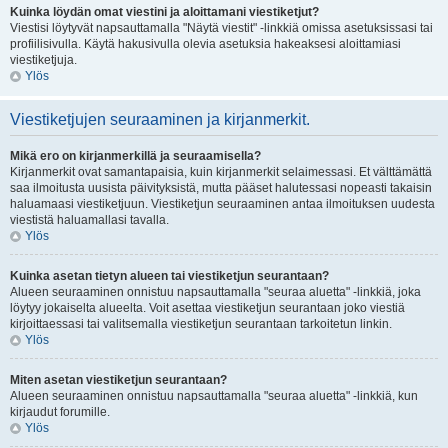
Kuinka löydän omat viestini ja aloittamani viestiketjut?
Viestisi löytyvät napsauttamalla "Näytä viestit" -linkkiä omissa asetuksissasi tai
profiilisivulla. Käytä hakusivulla olevia asetuksia hakeaksesi aloittamiasi
viestiketjuja.
Ylös
Viestiketjujen seuraaminen ja kirjanmerkit.
Mikä ero on kirjanmerkillä ja seuraamisella?
Kirjanmerkit ovat samantapaisia, kuin kirjanmerkit selaimessasi. Et välttämättä
saa ilmoitusta uusista päivityksistä, mutta pääset halutessasi nopeasti takaisin
haluamaasi viestiketjuun. Viestiketjun seuraaminen antaa ilmoituksen uudesta
viestistä haluamallasi tavalla.
Ylös
Kuinka asetan tietyn alueen tai viestiketjun seurantaan?
Alueen seuraaminen onnistuu napsauttamalla "seuraa aluetta" -linkkiä, joka
löytyy jokaiselta alueelta. Voit asettaa viestiketjun seurantaan joko viestiä
kirjoittaessasi tai valitsemalla viestiketjun seurantaan tarkoitetun linkin.
Ylös
Miten asetan viestiketjun seurantaan?
Alueen seuraaminen onnistuu napsauttamalla "seuraa aluetta" -linkkiä, kun
kirjaudut forumille.
Ylös