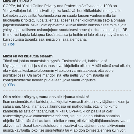
Mikä on COPPA?
COPPA, tai "Child Online Privacy and Protection Act" vuodelta 1998 on
Yhdysvaltojen laki nettisivuille, jotka keräävät henkilökohtaisia tietoja alle
kolmetoistavuotiailta. Vaatimuksena on saada lapsen vanhemmilta tai
huoltajalta kirjoitettu lupa tallentaa lapsensa henkilökohtaisia tietoja omaan
järjestelmäänsä. Mikäli olet epävarma kuinka tämän kanssa tulee toimia, ota
yhteyttä paikalliseen asianajajaan saadaksesi neuvoja. Huomaa, että phpBB-
tiimi ei voi tarjota lakiapua tässä asiassa ja heihin ei tule ottaa yhteyttä muuten
kuin tietyissä tapauksissa, joista on lisää alempana.
Ylös
Miksi en voi kirjautua sisään?
Tämä voi johtua monestakin syystä. Ensimmäiseksi, tarkista, että
käyttäjätunnuksesi ja salasanasi ovat kirjoitettu oikein. Mikäli nämä ovat oikein,
ota yhteyttä keskustelufoorumin ylläpitoon varmistaaksesi, että et ole
porttikiellossa. On myös mahdollista, että nettisivun omistajalla on
konfigurointivirhe heidän puolellaan, joka vaatii korjausta.
Ylös
Olen rekisteröitynyt, mutta en voi kirjautua sisään!
Ihan ensimmäiseksi tarkista, että kirjoitat varmasti oikean käyttäjätunnuksen ja
salasanan. Mikäli nämä ovat kunnossa on mahdollista, että jompikumpi
kahdesta asiasta on tapahtunut. Mikäli COPPA-tuki on päällä ja
olet
rekisteröitynyt alle kolmetoistavuotiaana
, sinun tulee noudattaa saamiasi
ohjeita. Mikäli tämä ei auttanut: oletko varma, etteivät käyttäjätunnuksesi vaadi
aktivointia? Useat keskustelufoorumit vaativat käyttäjätunnusten aktivoinnin
uusilta käyttäjiltä joko itse suoritettuna tai ylläpidon toimesta ennen kuin voit