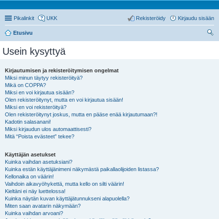
Pikalinkit
UKK
Rekisteröidy
Kirjaudu sisään
Etusivu
tsi
Usein kysyttyä
Kirjautumisen ja rekisteröitymisen ongelmat
Miksi minun täytyy rekisteröityä?
Mikä on COPPA?
Miksi en voi kirjautua sisään?
Olen rekisteröitynyt, mutta en voi kirjautua sisään!
Miksi en voi rekisteröityä?
Olen rekisteröitynyt joskus, mutta en pääse enää kirjautumaan?!
Kadotin salasanani!
Miksi kirjaudun ulos automaattisesti?
Mitä “Poista evästeet” tekee?
Käyttäjän asetukset
Kuinka vaihdan asetuksiani?
Kuinka estän käyttäjänimeni näkymästä paikallaolijoiden listassa?
Kellonaika on väärin!
Vaihdoin aikavyöhykettä, mutta kello on silti väärin!
Kieltäni ei näy luettelossa!
Kuinka näytän kuvan käyttäjätunnukseni alapuolella?
Miten saan avatarin näkymään?
Kuinka vaihdan arvoani?