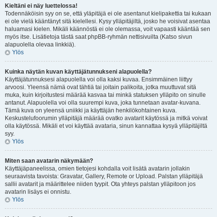
Kieltäni ei näy luettelossa!
Todennäköisin syy on se, että yläpitäjä ei ole asentanut kielipakettia tai kukaan
ei ole vielä kääntänyt sitä kielellesi. Kysy ylläpitäjiltä, josko he voisivat asentaa
haluamasi kielen. Mikäli käännöstä ei ole olemassa, voit vapaasti kääntää sen
myös itse. Lisätietoja tästä saat phpBB-ryhmän nettisivuilta (Katso sivun
alapuolella olevaa linkkiä).
Ylös
Kuinka näytän kuvan käyttäjätunnukseni alapuolella?
Käyttäjätunnuksesi alapuolella voi olla kaksi kuvaa. Ensimmäinen liittyy
arvoosi. Yleensä nämä ovat tähtiä tai joitain palikoita, jotka muuttuvat sitä
muka, kuin kirjoitustesi määrää kasvaa tai minkä statuksen ylläpito on sinulle
antanut. Alapuolella voi olla suurempi kuva, joka tunnetaan avatar-kuvana.
Tämä kuva on yleensä uniikki ja käyttäjän henkilökohtainen kuva.
Keskustelufoorumin ylläpitäjä määrää ovatko avatarit käytössä ja mitkä voivat
olla käytössä. Mikäli et voi käyttää avataria, sinun kannattaa kysyä ylläpitäjiltä
syy.
Ylös
Miten saan avatarin näkymään?
Käyttäjäpaneelissa, omien tietojesi kohdalla voit lisätä avatarin jollakin
seuraavista tavoista: Gravatar, Gallery, Remote or Upload. Palstan ylläpitäjä
sallii avatarit ja määrittelee niiden tyypit. Ota yhteys palstan ylläpitoon jos
avatarin lisäys ei onnistu.
Ylös