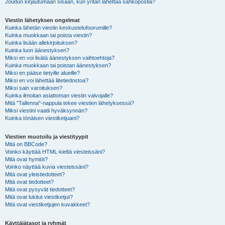
Joudun kirjautumaan sisään, kun yritän lähettää sähköpostia?
Viestin lähetyksen ongelmat
Kuinka lähetän viestin keskustelufoorumille?
Kuinka muokkaan tai poista viestin?
Kuinka lisään allekirjoituksen?
Kuinka luon äänestyksen?
Miksi en voi lisätä äänestyksen vaihtoehtoja?
Kuinka muokkaan tai poistan äänestyksen?
Miksi en pääse tietyille alueille?
Miksi en voi lähettää liitetiedostoa?
Miksi sain varoituksen?
Kuinka ilmoitan asiattoman viestin valvojalle?
Mitä "Tallenna"-nappula tekee viestien lähetyksessä?
Miksi viestini vaatii hyväksynnän?
Kuinka tönäisen viestiketjuani?
Viestien muotoilu ja viestityypit
Mitä on BBCode?
Voinko käyttää HTML-kieltä viesteissäni?
Mitä ovat hymiöt?
Voinko näyttää kuvia viesteissäni?
Mitä ovat yleistiedotteet?
Mitä ovat tiedotteet?
Mitä ovat pysyvät tiedotteet?
Mitä ovat lukitut viestiketjut?
Mitä ovat viestiketjujen kuvakkeet?
Käyttäjätasot ja ryhmät