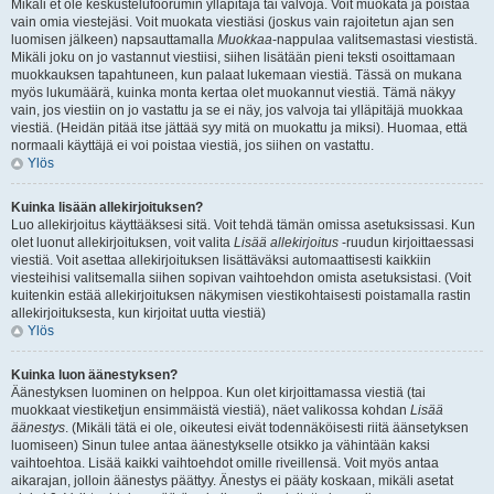
Mikäli et ole keskustelufoorumin ylläpitäjä tai valvoja. Voit muokata ja poistaa
vain omia viestejäsi. Voit muokata viestiäsi (joskus vain rajoitetun ajan sen
luomisen jälkeen) napsauttamalla
Muokkaa
-nappulaa valitsemastasi viestistä.
Mikäli joku on jo vastannut viestiisi, siihen lisätään pieni teksti osoittamaan
muokkauksen tapahtuneen, kun palaat lukemaan viestiä. Tässä on mukana
myös lukumäärä, kuinka monta kertaa olet muokannut viestiä. Tämä näkyy
vain, jos viestiin on jo vastattu ja se ei näy, jos valvoja tai ylläpitäjä muokkaa
viestiä. (Heidän pitää itse jättää syy mitä on muokattu ja miksi). Huomaa, että
normaali käyttäjä ei voi poistaa viestiä, jos siihen on vastattu.
Ylös
Kuinka lisään allekirjoituksen?
Luo allekirjoitus käyttääksesi sitä. Voit tehdä tämän omissa asetuksissasi. Kun
olet luonut allekirjoituksen, voit valita
Lisää allekirjoitus
-ruudun kirjoittaessasi
viestiä. Voit asettaa allekirjoituksen lisättäväksi automaattisesti kaikkiin
viesteihisi valitsemalla siihen sopivan vaihtoehdon omista asetuksistasi. (Voit
kuitenkin estää allekirjoituksen näkymisen viestikohtaisesti poistamalla rastin
allekirjoituksesta, kun kirjoitat uutta viestiä)
Ylös
Kuinka luon äänestyksen?
Äänestyksen luominen on helppoa. Kun olet kirjoittamassa viestiä (tai
muokkaat viestiketjun ensimmäistä viestiä), näet valikossa kohdan
Lisää
äänestys
. (Mikäli tätä ei ole, oikeutesi eivät todennäköisesti riitä äänsetyksen
luomiseen) Sinun tulee antaa äänestykselle otsikko ja vähintään kaksi
vaihtoehtoa. Lisää kaikki vaihtoehdot omille riveillensä. Voit myös antaa
aikarajan, jolloin äänestys päättyy. Änestys ei pääty koskaan, mikäli asetat