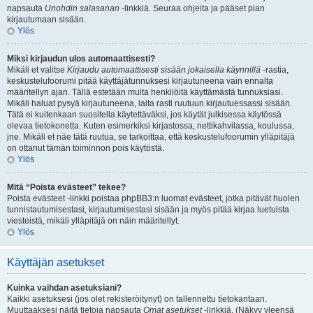
napsauta
Unohdin salasanan
-linkkiä. Seuraa ohjeita ja pääset pian
kirjautumaan sisään.
Ylös
Miksi kirjaudun ulos automaattisesti?
Mikäli et valitse
Kirjaudu automaattisesti sisään jokaisella käynnillä
-rastia,
keskustelufoorumi pitää käyttäjätunnuksesi kirjautuneena vain ennalta
määritellyn ajan. Tällä estetään muita henkilöitä käyttämästä tunnuksiasi.
Mikäli haluat pysyä kirjautuneena, laita rasti ruutuun kirjautuessassi sisään.
Tätä ei kuitenkaan suositella käytettäväksi, jos käytät julkisessa käytössä
olevaa tietokonetta. Kuten esimerkiksi kirjastossa, nettikahvilassa, koulussa,
jne. Mikäli et näe tätä ruutua, se tarkoittaa, että keskustelufoorumin ylläpitäjä
on ottanut tämän toiminnon pois käytöstä.
Ylös
Mitä “Poista evästeet” tekee?
Poista evästeet -linkki poistaa phpBB3:n luomat evästeet, jotka pitävät huolen
tunnistautumisestasi, kirjautumisestasi sisään ja myös pitää kirjaa luetuista
viesteistä, mikäli ylläpitäjä on näin määritellyt.
Ylös
Käyttäjän asetukset
Kuinka vaihdan asetuksiani?
Kaikki asetuksesi (jos olet rekisteröitynyt) on tallennettu tietokantaan.
Muuttaaksesi näitä tietoja napsauta
Omat asetukset
-linkkiä. (Näkyy yleensä