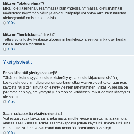
Mikä on "oletusryhmä"?
Mikäli olet jäsenenä useammassa kuin yhdessä ryhmässä, oletusryhmäsi
määrittelee käyttämäsi värin ja arvosi. Ylläpitäjä voi antaa oikeuden muuttaa
oletusryhmää omista asetuksista.
Ylös
Mikä on "henkilökunta"-linkki?
Tältä sivulta löytyy keskustelufoorumin henkilöstö ja selitys mitkä ovat heidän
toimialueitansa foorumilla.
Ylös
Yksityisviestit
En voi lähettää yksitysiviestejä!
Tähän on kolme syytä: et ole rekisteröitynyt tai et ole kirjautunut sisään,
keskustelufoorumin ylläpitäjä on saattanut ottaa yksityisviestit kokonaan pois
käytöstä, tai sitten sinulta on estetty viestien lähettäminen. Mikäli kyseessä on
jälkimmäinen syy, ota yhteyttä ylläpitoon selvittääksesi miksi viestien lähetys ei
ole sallittu.
Ylös
Saan roskapostia yksityisviestinä!
Voit estää tiettyä käyttäjää lähettämästä sinulle viestejä asettamalla sääntöjä
omissa asetuksissasi. Mikäli saat roskapostia joltain käyttäjltä, ilmoita siitä aina
ylläpitäjille, sillä he voivat estää tätä henkilöä lähettämästä viestejä.
Ylös