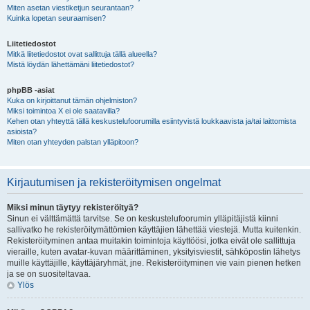
Miten asetan viestiketjun seurantaan?
Kuinka lopetan seuraamisen?
Liitetiedostot
Mitkä liitetiedostot ovat sallittuja tällä alueella?
Mistä löydän lähettämäni liitetiedostot?
phpBB -asiat
Kuka on kirjoittanut tämän ohjelmiston?
Miksi toimintoa X ei ole saatavilla?
Kehen otan yhteyttä tällä keskustelufoorumilla esiintyvistä loukkaavista ja/tai laittomista
asioista?
Miten otan yhteyden palstan ylläpitoon?
Kirjautumisen ja rekisteröitymisen ongelmat
Miksi minun täytyy rekisteröityä?
Sinun ei välttämättä tarvitse. Se on keskustelufoorumin ylläpitäjistä kiinni
sallivatko he rekisteröitymättömien käyttäjien lähettää viestejä. Mutta kuitenkin.
Rekisteröityminen antaa muitakin toimintoja käyttöösi, jotka eivät ole sallittuja
vieraille, kuten avatar-kuvan määrittäminen, yksityisviestit, sähköpostin lähetys
muille käyttäjille, käyttäjäryhmät, jne. Rekisteröityminen vie vain pienen hetken
ja se on suositeltavaa.
Ylös