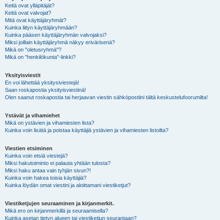
Keitä ovat ylläpitäjät?
Keitä ovat valvojat?
Mitä ovat käyttäjäryhmät?
Kuinka liityn käyttäjäryhmään?
Kuinka pääsen käyttäjäryhmän valvojaksi?
Miksi joillain käyttäjäryhmä näkyy erivärisenä?
Mikä on "oletusryhmä"?
Mikä on "henkilökunta"-linkki?
Yksityisviestit
En voi lähettää yksitysiviestejä!
Saan roskapostia yksityisviestinä!
Olen saanut roskapostia tai herjaavan viestin sähköpostiini tältä keskustelufoorumilta!
Ystävät ja vihamiehet
Mikä on ystävien ja vihamiesten lista?
Kuinka voin lisätä ja poistaa käyttäjiä ystävien ja vihamiesten listoilta?
Viestien etsiminen
Kuinka voin etsiä viestejä?
Miksi hakutoiminto ei palauta yhtään tulosta?
Miksi haku antaa vain tyhjän sivun?!
Kuinka voin hakea toisia käyttäjiä?
Kuinka löydän omat viestini ja aloittamani viestiketjut?
Viestiketjujen seuraaminen ja kirjanmerkit.
Mikä ero on kirjanmerkillä ja seuraamisella?
Kuinka asetan tietyn alueen tai viestiketjun seurantaan?