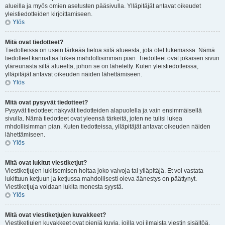
alueilla ja myös omien asetusten pääsivulla. Ylläpitäjät antavat oikeudet
yleistiedotteiden kirjoittamiseen.
Ylös
Mitä ovat tiedotteet?
Tiedotteissa on usein tärkeää tietoa siitä alueesta, jota olet lukemassa. Nämä
tiedotteet kannattaa lukea mahdollisimman pian. Tiedotteet ovat jokaisen sivun
yläreunasta siltä alueelta, johon se on lähetetty. Kuten yleistiedotteissa,
ylläpitäjät antavat oikeuden näiden lähettämiseen.
Ylös
Mitä ovat pysyvät tiedotteet?
Pysyvät tiedotteet näkyvät tiedotteiden alapuolella ja vain ensimmäisellä
sivulla. Nämä tiedotteet ovat yleensä tärkeitä, joten ne tulisi lukea
mhdollisimman pian. Kuten tiedotteissa, ylläpitäjät antavat oikeuden näiden
lähettämiseen.
Ylös
Mitä ovat lukitut viestiketjut?
Viestiketjujen lukitsemisen hoitaa joko valvoja tai ylläpitäjä. Et voi vastata
lukittuun ketjuun ja ketjussa mahdollisesti oleva äänestys on päättynyt.
Viestiketjuja voidaan lukita monesta syystä.
Ylös
Mitä ovat viestiketjujen kuvakkeet?
Viestiketjujen kuvakkeet ovat pieniä kuvia, joilla voi ilmaista viestin sisältöä.