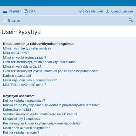
Pikalinkit
UKK
Rekisteröidy
Kirjaudu sisään
Etusivu
tsi
Usein kysyttyä
Kirjautumisen ja rekisteröitymisen ongelmat
Miksi minun täytyy rekisteröityä?
Mikä on COPPA?
Miksi en voi kirjautua sisään?
Olen rekisteröitynyt, mutta en voi kirjautua sisään!
Miksi en voi rekisteröityä?
Olen rekisteröitynyt joskus, mutta en pääse enää kirjautumaan?!
Kadotin salasanani!
Miksi kirjaudun ulos automaattisesti?
Mitä “Poista evästeet” tekee?
Käyttäjän asetukset
Kuinka vaihdan asetuksiani?
Kuinka estän käyttäjänimeni näkymästä paikallaolijoiden listassa?
Kellonaika on väärin!
Vaihdoin aikavyöhykettä, mutta kello on silti väärin!
Kieltäni ei näy luettelossa!
Kuinka näytän kuvan käyttäjätunnukseni alapuolella?
Miten saan avatarin näkymään?
Kuinka vaihdan arvoani?