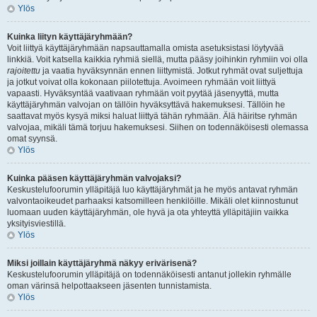
Ylös
Kuinka liityn käyttäjäryhmään?
Voit liittyä käyttäjäryhmään napsauttamalla omista asetuksistasi löytyvää
linkkiä. Voit katsella kaikkia ryhmiä siellä, mutta pääsy joihinkin ryhmiin voi olla
rajoitettu
ja vaatia hyväksynnän ennen liittymistä. Jotkut ryhmät ovat suljettuja
ja jotkut voivat olla kokonaan piilotettuja. Avoimeen ryhmään voit liittyä
vapaasti. Hyväksyntää vaativaan ryhmään voit pyytää jäsenyyttä, mutta
käyttäjäryhmän valvojan on tällöin hyväksyttävä hakemuksesi. Tällöin he
saattavat myös kysyä miksi haluat liittyä tähän ryhmään. Älä häiritse ryhmän
valvojaa, mikäli tämä torjuu hakemuksesi. Siihen on todennäköisesti olemassa
omat syynsä.
Ylös
Kuinka pääsen käyttäjäryhmän valvojaksi?
Keskustelufoorumin ylläpitäjä luo käyttäjäryhmät ja he myös antavat ryhmän
valvontaoikeudet parhaaksi katsomilleen henkilöille. Mikäli olet kiinnostunut
luomaan uuden käyttäjäryhmän, ole hyvä ja ota yhteyttä ylläpitäjiin vaikka
yksityisviestillä.
Ylös
Miksi joillain käyttäjäryhmä näkyy erivärisenä?
Keskustelufoorumin ylläpitäjä on todennäköisesti antanut jollekin ryhmälle
oman värinsä helpottaakseen jäsenten tunnistamista.
Ylös