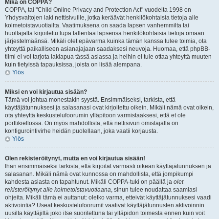
Mikä on COPPA?
COPPA, tai "Child Online Privacy and Protection Act" vuodelta 1998 on
Yhdysvaltojen laki nettisivuille, jotka keräävät henkilökohtaisia tietoja alle
kolmetoistavuotiailta. Vaatimuksena on saada lapsen vanhemmilta tai
huoltajalta kirjoitettu lupa tallentaa lapsensa henkilökohtaisia tietoja omaan
järjestelmäänsä. Mikäli olet epävarma kuinka tämän kanssa tulee toimia, ota
yhteyttä paikalliseen asianajajaan saadaksesi neuvoja. Huomaa, että phpBB-
tiimi ei voi tarjota lakiapua tässä asiassa ja heihin ei tule ottaa yhteyttä muuten
kuin tietyissä tapauksissa, joista on lisää alempana.
Ylös
Miksi en voi kirjautua sisään?
Tämä voi johtua monestakin syystä. Ensimmäiseksi, tarkista, että
käyttäjätunnuksesi ja salasanasi ovat kirjoitettu oikein. Mikäli nämä ovat oikein,
ota yhteyttä keskustelufoorumin ylläpitoon varmistaaksesi, että et ole
porttikiellossa. On myös mahdollista, että nettisivun omistajalla on
konfigurointivirhe heidän puolellaan, joka vaatii korjausta.
Ylös
Olen rekisteröitynyt, mutta en voi kirjautua sisään!
Ihan ensimmäiseksi tarkista, että kirjoitat varmasti oikean käyttäjätunnuksen ja
salasanan. Mikäli nämä ovat kunnossa on mahdollista, että jompikumpi
kahdesta asiasta on tapahtunut. Mikäli COPPA-tuki on päällä ja
olet
rekisteröitynyt alle kolmetoistavuotiaana
, sinun tulee noudattaa saamiasi
ohjeita. Mikäli tämä ei auttanut: oletko varma, etteivät käyttäjätunnuksesi vaadi
aktivointia? Useat keskustelufoorumit vaativat käyttäjätunnusten aktivoinnin
uusilta käyttäjiltä joko itse suoritettuna tai ylläpidon toimesta ennen kuin voit