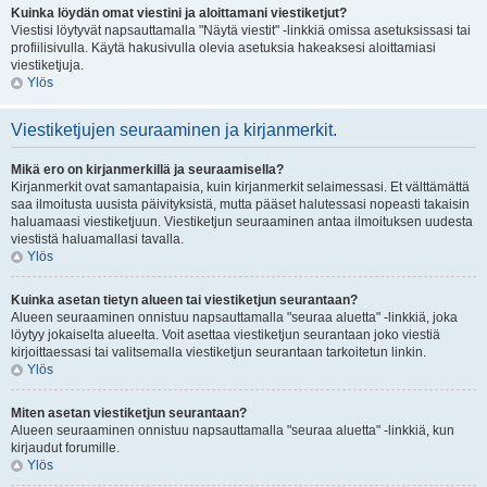
Kuinka löydän omat viestini ja aloittamani viestiketjut?
Viestisi löytyvät napsauttamalla "Näytä viestit" -linkkiä omissa asetuksissasi tai
profiilisivulla. Käytä hakusivulla olevia asetuksia hakeaksesi aloittamiasi
viestiketjuja.
Ylös
Viestiketjujen seuraaminen ja kirjanmerkit.
Mikä ero on kirjanmerkillä ja seuraamisella?
Kirjanmerkit ovat samantapaisia, kuin kirjanmerkit selaimessasi. Et välttämättä
saa ilmoitusta uusista päivityksistä, mutta pääset halutessasi nopeasti takaisin
haluamaasi viestiketjuun. Viestiketjun seuraaminen antaa ilmoituksen uudesta
viestistä haluamallasi tavalla.
Ylös
Kuinka asetan tietyn alueen tai viestiketjun seurantaan?
Alueen seuraaminen onnistuu napsauttamalla "seuraa aluetta" -linkkiä, joka
löytyy jokaiselta alueelta. Voit asettaa viestiketjun seurantaan joko viestiä
kirjoittaessasi tai valitsemalla viestiketjun seurantaan tarkoitetun linkin.
Ylös
Miten asetan viestiketjun seurantaan?
Alueen seuraaminen onnistuu napsauttamalla "seuraa aluetta" -linkkiä, kun
kirjaudut forumille.
Ylös