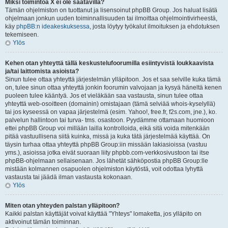
Miksi toimintoa X ei ole saatavilla?
Tämän ohjelmiston on tuottanut ja lisensoinut phpBB Group. Jos haluat lisätä
ohjelmaan jonkun uuden toiminnallisuuden tai ilmoittaa ohjelmointivirheestä,
käy
phpBB:n ideakeskuksessa
, josta löytyy työkalut ilmoituksen ja ehdotuksen
tekemiseen.
Ylös
Kehen otan yhteyttä tällä keskustelufoorumilla esiintyvistä loukkaavista
ja/tai laittomista asioista?
Sinun tulee ottaa yhteyttä järjestelmän ylläpitoon. Jos et saa selville kuka tämä
on, tulee sinun ottaa yhteyttä jonkin foorumin valvojaan ja kysyä häneltä kenen
puoleen tulee kääntyä. Jos et vieläkään saa vastausta, sinun tulee ottaa
yhteyttä web-osoitteen (domainin) omistajaan (tämä selviää whois-kyselyllä)
tai jos kyseessä on vapaa järjestelmä (esim. Yahoo!, free.fr, f2s.com, jne.), ko.
palvelun hallintoon tai turva- tms. osastoon. Pyydämme ottamaan huomioon
ettei phpBB Group voi millään lailla kontrolloida, eikä sitä voida mitenkään
pitää vastuullisena siitä kuinka, missä ja kuka tätä järjestelmää käyttää. On
täysin turhaa ottaa yhteyttä phpBB Group:iin missään lakiasioissa (vastuu
yms.), asioissa jotka eivät suoraan liity phpbb.com-verkkosivustoon tai itse
phpBB-ohjelmaan sellaisenaan. Jos lähetät sähköpostia phpBB Group:lle
mistään kolmannen osapuolen ohjelmiston käytöstä, voit odottaa lyhyttä
vastausta tai jäädä ilman vastausta kokonaan.
Ylös
Miten otan yhteyden palstan ylläpitoon?
Kaikki palstan käyttäjät voivat käyttää "Yhteys" lomaketta, jos ylläpito on
aktivoinut tämän toiminnan.