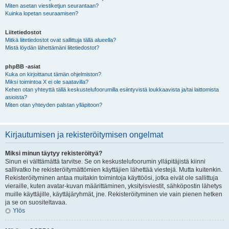
Miten asetan viestiketjun seurantaan?
Kuinka lopetan seuraamisen?
Liitetiedostot
Mitkä liitetiedostot ovat sallittuja tällä alueella?
Mistä löydän lähettämäni liitetiedostot?
phpBB -asiat
Kuka on kirjoittanut tämän ohjelmiston?
Miksi toimintoa X ei ole saatavilla?
Kehen otan yhteyttä tällä keskustelufoorumilla esiintyvistä loukkaavista ja/tai laittomista
asioista?
Miten otan yhteyden palstan ylläpitoon?
Kirjautumisen ja rekisteröitymisen ongelmat
Miksi minun täytyy rekisteröityä?
Sinun ei välttämättä tarvitse. Se on keskustelufoorumin ylläpitäjistä kiinni
sallivatko he rekisteröitymättömien käyttäjien lähettää viestejä. Mutta kuitenkin.
Rekisteröityminen antaa muitakin toimintoja käyttöösi, jotka eivät ole sallittuja
vieraille, kuten avatar-kuvan määrittäminen, yksityisviestit, sähköpostin lähetys
muille käyttäjille, käyttäjäryhmät, jne. Rekisteröityminen vie vain pienen hetken
ja se on suositeltavaa.
Ylös