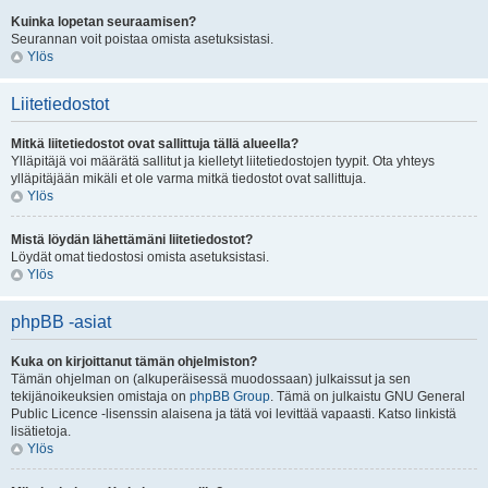
Kuinka lopetan seuraamisen?
Seurannan voit poistaa omista asetuksistasi.
Ylös
Liitetiedostot
Mitkä liitetiedostot ovat sallittuja tällä alueella?
Ylläpitäjä voi määrätä sallitut ja kielletyt liitetiedostojen tyypit. Ota yhteys
ylläpitäjään mikäli et ole varma mitkä tiedostot ovat sallittuja.
Ylös
Mistä löydän lähettämäni liitetiedostot?
Löydät omat tiedostosi omista asetuksistasi.
Ylös
phpBB -asiat
Kuka on kirjoittanut tämän ohjelmiston?
Tämän ohjelman on (alkuperäisessä muodossaan) julkaissut ja sen
tekijänoikeuksien omistaja on
phpBB Group
. Tämä on julkaistu GNU General
Public Licence -lisenssin alaisena ja tätä voi levittää vapaasti. Katso linkistä
lisätietoja.
Ylös