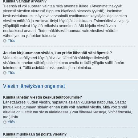
Kuinka vaihdan arvoani?
Yleensä et voi suoraan vaihtaa mitä arvonasi lukee. (Arvonimet näkyvät
yleensä viestien vieressä riippuen käytössä olevasta tyylistä) Useimmat
keskustelufoorumit näyttävät arvonimiä osoittamaan käyttäjän kirjoittamien
viestien määrää ja erottavat tietyt käyttäjät toisistaaan. Esimerkiksi valvojat ja
ylläpitäjät voivat käyttää erikoista arvonimeä. Älä kirjoita viestiä vain
nostaaksesi arvoasi. Todennäköisesti huomaat vain viestiesi määrän
vähentyneen ylläpidon toimesta.
Ylös
Joudun kirjautumaan sisään, kun yritän lähettää sähköpostia?
Vain rekisteröityneet käyttäjät voivat lähettää sähköpostiviestejä
sisäänrakennetun sähköpostiohjelman avulla (mikäli ylläpito sallii tämän
toiminnon). Tällä estetään roskapostittajien toimintaa.
Ylös
Viestin lähetyksen ongelmat
Kuinka lähetän viestin keskustelufoorumille?
Lähettääksesi uuden viestin, napsauta asiaan kuuluvaa nappulaa. Saatat
joutua kirjautumaan sisään ennen kuin voit lähettää viestin. Mitä voit tehdä
alueilla on lueteltuna sivun alalaidassa. (
Voit lähettää viestejä, Voit äänestää,
jne.
) lista.
Ylös
Kuinka muokkaan tai poista viestin?