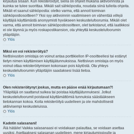
kirjautua sisään. Kun rekisteröidyit, siellä oli ohjeet mukana aktivoinnista ja
kuinka se tulee suorittaa. Mikäli sait sähköpostia, noudata siinä tulleita ohjeita.
Mikäli et saanut sähköpostia: oletko varma, että annoit toimivan
sähköpostiosoitteen? Yksi syy aktivoinnin vaatimiseen on vähentää
villejä
käyttäjiä käyttämästä anonyymisti hyväkseen keskustelufoorumia. Mikäli olet
varma, että annoit toimivan sähköpostiosoitteen, olet tarkistanut, että laatikkosi
ei ole täynnä ja myös roskapostikansion, ota yhteyttä keskustelufoorumin
ylläpitäjiin.
Ylös
Miksi en voi rekisteröityä?
Nettisivuston omistaja on voinut antaa porttikiellon IP-osoitteellesi tai estänyt
tietyn nimen käyttämisen käyttäjätunnuksissa. Nettisivun omistaja on myös
voinut ottaa rekisteröitymisen kokonaan pois käytöstä. Ota yhteys
keskustelufoorumin ylläpitäjiin saadaksesi lisää tietoa.
Ylös
Olen rekisteröitynyt joskus, mutta en pääse enää kirjautumaan?!
Ylläpitäjä on saattanut sulkea tai poistaa käyttäjätunnuksesi. Jotkut
keskustelufoorumit poistavat käyttämättömiä tunnuksia säästääkseen
tietokannan kokoa. Koita rekisteröityä uudelleen ja ole mahdollisesti
aktiivisempi keskusteluissa.
Ylös
Kadotin salasanani!
Älä hätäile! Vaikka salasanaasi ei voidakaan palauttaa, se voidaan asettaa
uusiksi. Asettaaksesi salasanan uudelleen, mene kirjautumissivulle ja