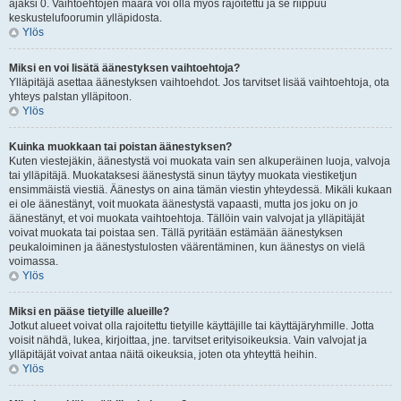
ajaksi 0. Vaihtoehtojen määrä voi olla myös rajoitettu ja se riippuu
keskustelufoorumin ylläpidosta.
Ylös
Miksi en voi lisätä äänestyksen vaihtoehtoja?
Ylläpitäjä asettaa äänestyksen vaihtoehdot. Jos tarvitset lisää vaihtoehtoja, ota
yhteys palstan ylläpitoon.
Ylös
Kuinka muokkaan tai poistan äänestyksen?
Kuten viestejäkin, äänestystä voi muokata vain sen alkuperäinen luoja, valvoja
tai ylläpitäjä. Muokataksesi äänestystä sinun täytyy muokata viestiketjun
ensimmäistä viestiä. Äänestys on aina tämän viestin yhteydessä. Mikäli kukaan
ei ole äänestänyt, voit muokata äänestystä vapaasti, mutta jos joku on jo
äänestänyt, et voi muokata vaihtoehtoja. Tällöin vain valvojat ja ylläpitäjät
voivat muokata tai poistaa sen. Tällä pyritään estämään äänestyksen
peukaloiminen ja äänestystulosten väärentäminen, kun äänestys on vielä
voimassa.
Ylös
Miksi en pääse tietyille alueille?
Jotkut alueet voivat olla rajoitettu tietyille käyttäjille tai käyttäjäryhmille. Jotta
voisit nähdä, lukea, kirjoittaa, jne. tarvitset erityisoikeuksia. Vain valvojat ja
ylläpitäjät voivat antaa näitä oikeuksia, joten ota yhteyttä heihin.
Ylös