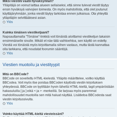
Miksi viestini vaatii hyväksynnän?
Ylläpitäjä on voinut laittaa alueen sellaiseksi, että sinne tulevat viestit täytyy
ensin hyväksyä valvojien toimesta. On myös mahdollista, että olet joutunut
käyttäjäryhmään, jonka viestit täytyy tarkistaa ennen julkaisua. Ota yhteyttä
ylläpitäjiin selvittääksesi asian.
Ylös
Kuinka tönäisen viestiketjuani?
Napsauttamalla "Tönäise"-linkkiä voit tönäistä aloittamsi viestiketjun takaisin
ensimmäiselle sivulle. Mikäli et näe tätä vaihtoehtoa, sen käyttö on estetty.
Viestiä voi tönäistä myös kirjoittamalla siihen vastaus, mutta tästä kannattaa
olla tarkkana, että noudatat foorumin sääntöjä.
Ylös
Viestien muotoilu ja viestityypit
Mitä on BBCode?
BBCode on sovellettu HTML-kielestä. Ylläpito määrittelee, voitko käyttää
BBCodea. Voit myös itse poistaa BBCoden käytöstä viestin kirjoituksen
yhteydessä. BBCode on tyyliltään hyvin lähellä HTML-kieltä, tagit ympäröidään
hakasuluilla [ ja ] eikä < ja > -merkeillä. Se tarjoaa myös paremmat
mahdollisuudet muotoilla sen mitä haluat näyttää. Lisätietoa BBCodesta saat
viestin kirjoitussivulta.
Ylös
Voinko käyttää HTML-kieltä viesteissäni?