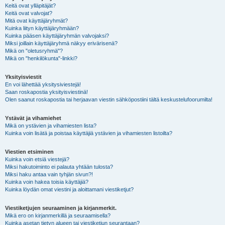
Keitä ovat ylläpitäjät?
Keitä ovat valvojat?
Mitä ovat käyttäjäryhmät?
Kuinka liityn käyttäjäryhmään?
Kuinka pääsen käyttäjäryhmän valvojaksi?
Miksi joillain käyttäjäryhmä näkyy erivärisenä?
Mikä on "oletusryhmä"?
Mikä on "henkilökunta"-linkki?
Yksityisviestit
En voi lähettää yksitysiviestejä!
Saan roskapostia yksityisviestinä!
Olen saanut roskapostia tai herjaavan viestin sähköpostiini tältä keskustelufoorumilta!
Ystävät ja vihamiehet
Mikä on ystävien ja vihamiesten lista?
Kuinka voin lisätä ja poistaa käyttäjiä ystävien ja vihamiesten listoilta?
Viestien etsiminen
Kuinka voin etsiä viestejä?
Miksi hakutoiminto ei palauta yhtään tulosta?
Miksi haku antaa vain tyhjän sivun?!
Kuinka voin hakea toisia käyttäjiä?
Kuinka löydän omat viestini ja aloittamani viestiketjut?
Viestiketjujen seuraaminen ja kirjanmerkit.
Mikä ero on kirjanmerkillä ja seuraamisella?
Kuinka asetan tietyn alueen tai viestiketjun seurantaan?