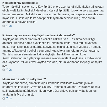
Kieltäni ei näy luettelossa!
Todennäköisin syy on se, että yläpitäjä ei ole asentanut kielipakettia tai kukaan
ei ole vielä kääntänyt sitä kielellesi. Kysy ylläpitäjiltä, josko he voisivat asentaa
haluamasi kielen. Mikäli käännöstä ei ole olemassa, voit vapaasti kääntää sen
myös itse. Lisätietoja tästä saat phpBB-ryhmän nettisivuilta (Katso sivun
alapuolella olevaa linkkiä).
Ylös
Kuinka näytän kuvan käyttäjätunnukseni alapuolella?
Käyttäjätunnuksesi alapuolella voi olla kaksi kuvaa. Ensimmäinen liittyy
arvoosi. Yleensä nämä ovat tähtiä tai joitain palikoita, jotka muuttuvat sitä
muka, kuin kirjoitustesi määrää kasvaa tai minkä statuksen ylläpito on sinulle
antanut. Alapuolella voi olla suurempi kuva, joka tunnetaan avatar-kuvana.
Tämä kuva on yleensä uniikki ja käyttäjän henkilökohtainen kuva.
Keskustelufoorumin ylläpitäjä määrää ovatko avatarit käytössä ja mitkä voivat
olla käytössä. Mikäli et voi käyttää avataria, sinun kannattaa kysyä ylläpitäjiltä
syy.
Ylös
Miten saan avatarin näkymään?
Käyttäjäpaneelissa, omien tietojesi kohdalla voit lisätä avatarin jollakin
seuraavista tavoista: Gravatar, Gallery, Remote or Upload. Palstan ylläpitäjä
sallii avatarit ja määrittelee niiden tyypit. Ota yhteys palstan ylläpitoon jos
avatarin lisäys ei onnistu.
Ylös