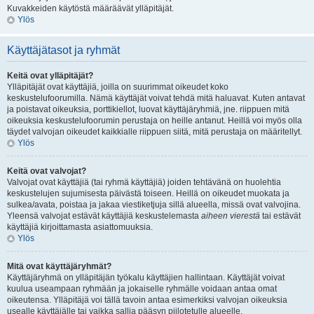
Kuvakkeiden käytöstä määräävät ylläpitäjät.
Ylös
Käyttäjätasot ja ryhmät
Keitä ovat ylläpitäjät?
Ylläpitäjät ovat käyttäjiä, joilla on suurimmat oikeudet koko
keskustelufoorumilla. Nämä käyttäjät voivat tehdä mitä haluavat. Kuten antavat
ja poistavat oikeuksia, porttikiellot, luovat käyttäjäryhmiä, jne. riippuen mitä
oikeuksia keskustelufoorumin perustaja on heille antanut. Heillä voi myös olla
täydet valvojan oikeudet kaikkialle riippuen siitä, mitä perustaja on määritellyt.
Ylös
Keitä ovat valvojat?
Valvojat ovat käyttäjiä (tai ryhmä käyttäjiä) joiden tehtävänä on huolehtia
keskustelujen sujumisesta päivästä toiseen. Heillä on oikeudet muokata ja
sulkea/avata, poistaa ja jakaa viestiketjuja sillä alueella, missä ovat valvojina.
Yleensä valvojat estävät käyttäjiä keskustelemasta
aiheen vierestä
tai estävät
käyttäjiä kirjoittamasta asiattomuuksia.
Ylös
Mitä ovat käyttäjäryhmät?
Käyttäjäryhmä on ylläpitäjän työkalu käyttäjien hallintaan. Käyttäjät voivat
kuulua useampaan ryhmään ja jokaiselle ryhmälle voidaan antaa omat
oikeutensa. Ylläpitäjä voi tällä tavoin antaa esimerkiksi valvojan oikeuksia
usealle käyttäjälle tai vaikka sallia pääsyn piilotetulle alueelle.