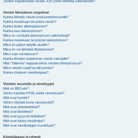
Joudun kirjautumaan sisään, kun yritän lähettää sähköpostia?
Viestin lähetyksen ongelmat
Kuinka lähetän viestin keskustelufoorumille?
Kuinka muokkaan tai poista viestin?
Kuinka lisään allekirjoituksen?
Kuinka luon äänestyksen?
Miksi en voi lisätä äänestyksen vaihtoehtoja?
Kuinka muokkaan tai poistan äänestyksen?
Miksi en pääse tietyille alueille?
Miksi en voi lähettää liitetiedostoa?
Miksi sain varoituksen?
Kuinka ilmoitan asiattoman viestin valvojalle?
Mitä "Tallenna"-nappula tekee viestien lähetyksessä?
Miksi viestini vaatii hyväksynnän?
Kuinka tönäisen viestiketjuani?
Viestien muotoilu ja viestityypit
Mitä on BBCode?
Voinko käyttää HTML-kieltä viesteissäni?
Mitä ovat hymiöt?
Voinko näyttää kuvia viesteissäni?
Mitä ovat yleistiedotteet?
Mitä ovat tiedotteet?
Mitä ovat pysyvät tiedotteet?
Mitä ovat lukitut viestiketjut?
Mitä ovat viestiketjujen kuvakkeet?
Käyttäjätasot ja ryhmät