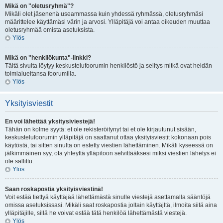
Mikä on "oletusryhmä"?
Mikäli olet jäsenenä useammassa kuin yhdessä ryhmässä, oletusryhmäsi
määrittelee käyttämäsi värin ja arvosi. Ylläpitäjä voi antaa oikeuden muuttaa
oletusryhmää omista asetuksista.
Ylös
Mikä on "henkilökunta"-linkki?
Tältä sivulta löytyy keskustelufoorumin henkilöstö ja selitys mitkä ovat heidän
toimialueitansa foorumilla.
Ylös
Yksityisviestit
En voi lähettää yksitysiviestejä!
Tähän on kolme syytä: et ole rekisteröitynyt tai et ole kirjautunut sisään,
keskustelufoorumin ylläpitäjä on saattanut ottaa yksityisviestit kokonaan pois
käytöstä, tai sitten sinulta on estetty viestien lähettäminen. Mikäli kyseessä on
jälkimmäinen syy, ota yhteyttä ylläpitoon selvittääksesi miksi viestien lähetys ei
ole sallittu.
Ylös
Saan roskapostia yksityisviestinä!
Voit estää tiettyä käyttäjää lähettämästä sinulle viestejä asettamalla sääntöjä
omissa asetuksissasi. Mikäli saat roskapostia joltain käyttäjltä, ilmoita siitä aina
ylläpitäjille, sillä he voivat estää tätä henkilöä lähettämästä viestejä.
Ylös