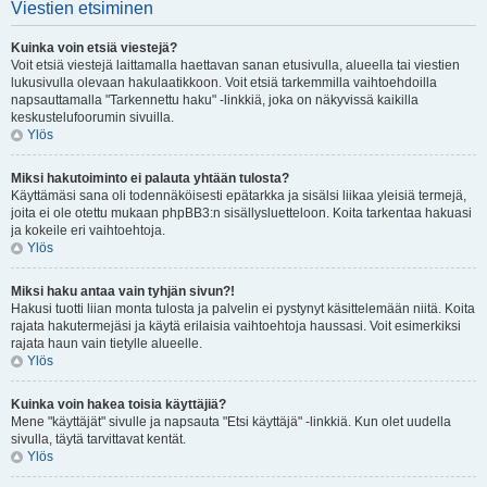
Viestien etsiminen
Kuinka voin etsiä viestejä?
Voit etsiä viestejä laittamalla haettavan sanan etusivulla, alueella tai viestien
lukusivulla olevaan hakulaatikkoon. Voit etsiä tarkemmilla vaihtoehdoilla
napsauttamalla "Tarkennettu haku" -linkkiä, joka on näkyvissä kaikilla
keskustelufoorumin sivuilla.
Ylös
Miksi hakutoiminto ei palauta yhtään tulosta?
Käyttämäsi sana oli todennäköisesti epätarkka ja sisälsi liikaa yleisiä termejä,
joita ei ole otettu mukaan phpBB3:n sisällysluetteloon. Koita tarkentaa hakuasi
ja kokeile eri vaihtoehtoja.
Ylös
Miksi haku antaa vain tyhjän sivun?!
Hakusi tuotti liian monta tulosta ja palvelin ei pystynyt käsittelemään niitä. Koita
rajata hakutermejäsi ja käytä erilaisia vaihtoehtoja haussasi. Voit esimerkiksi
rajata haun vain tietylle alueelle.
Ylös
Kuinka voin hakea toisia käyttäjiä?
Mene "käyttäjät" sivulle ja napsauta "Etsi käyttäjä" -linkkiä. Kun olet uudella
sivulla, täytä tarvittavat kentät.
Ylös