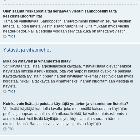
Olen saanut roskapostia tai herjaavan viestin sähköpostiini tältä
keskustelufoorumilta!
Tämä on valitettavaa. Sähköpostin lähetystoiminto kuitenkin seuraa viestien
lähettäjiä, joten lähetä viestin sisältö ylläpitäjille. Liitä mukaan myös viestin
header-tiedot. Näillä tiedoilla voidaan selvittää kuka on lähettänyt viestin.
Ylös
Ystävät ja vihamiehet
Mikä on ystävien ja vihamiesten lista?
Voit käyttää tätä listaa järjestelläksesi käyttäjiä. Ystävälistalla olevat henkilöt
näytetään omissa asetuksissasi, jotta voit helposti katsoa ovatko he paikalla.
Käytettävästä tyylistä riippuen näiden käyttäjien tekemät viestit voidaan myös
korostaa. Mikäli laitat käyttäjän vihamieheksi, hänen kirjoittamiaan viestejä ei
näytetä.
Ylös
Kuinka voin lisätä ja poistaa käyttäjiä ystävien ja vihamiesten listoilta?
Voit lisätä käyttäjiä kahdella tavalla: joko menemällä katsomaan käyttäjän
profiilia ja napsauttamalla sieltä oikeaa linkkiä, tai vaihtoehtoisesti omista
asetuksistasi. Voit lisätä käyttäjän myös kirjoittamalla suoraan hänen
nimimerkkinsä. Samalla sivulla voit myös poistaa käyttäjiä.
Ylös