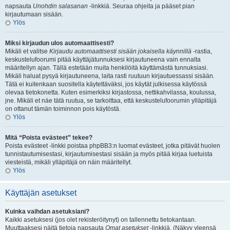
napsauta
Unohdin salasanan
-linkkiä. Seuraa ohjeita ja pääset pian
kirjautumaan sisään.
Ylös
Miksi kirjaudun ulos automaattisesti?
Mikäli et valitse
Kirjaudu automaattisesti sisään jokaisella käynnillä
-rastia,
keskustelufoorumi pitää käyttäjätunnuksesi kirjautuneena vain ennalta
määritellyn ajan. Tällä estetään muita henkilöitä käyttämästä tunnuksiasi.
Mikäli haluat pysyä kirjautuneena, laita rasti ruutuun kirjautuessassi sisään.
Tätä ei kuitenkaan suositella käytettäväksi, jos käytät julkisessa käytössä
olevaa tietokonetta. Kuten esimerkiksi kirjastossa, nettikahvilassa, koulussa,
jne. Mikäli et näe tätä ruutua, se tarkoittaa, että keskustelufoorumin ylläpitäjä
on ottanut tämän toiminnon pois käytöstä.
Ylös
Mitä “Poista evästeet” tekee?
Poista evästeet -linkki poistaa phpBB3:n luomat evästeet, jotka pitävät huolen
tunnistautumisestasi, kirjautumisestasi sisään ja myös pitää kirjaa luetuista
viesteistä, mikäli ylläpitäjä on näin määritellyt.
Ylös
Käyttäjän asetukset
Kuinka vaihdan asetuksiani?
Kaikki asetuksesi (jos olet rekisteröitynyt) on tallennettu tietokantaan.
Muuttaaksesi näitä tietoja napsauta
Omat asetukset
-linkkiä. (Näkyy yleensä