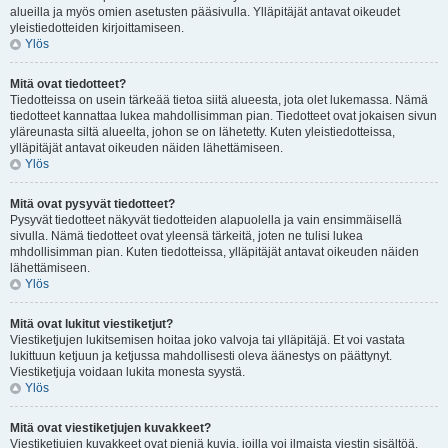
alueilla ja myös omien asetusten pääsivulla. Ylläpitäjät antavat oikeudet
yleistiedotteiden kirjoittamiseen.
Ylös
Mitä ovat tiedotteet?
Tiedotteissa on usein tärkeää tietoa siitä alueesta, jota olet lukemassa. Nämä
tiedotteet kannattaa lukea mahdollisimman pian. Tiedotteet ovat jokaisen sivun
yläreunasta siltä alueelta, johon se on lähetetty. Kuten yleistiedotteissa,
ylläpitäjät antavat oikeuden näiden lähettämiseen.
Ylös
Mitä ovat pysyvät tiedotteet?
Pysyvät tiedotteet näkyvät tiedotteiden alapuolella ja vain ensimmäisellä
sivulla. Nämä tiedotteet ovat yleensä tärkeitä, joten ne tulisi lukea
mhdollisimman pian. Kuten tiedotteissa, ylläpitäjät antavat oikeuden näiden
lähettämiseen.
Ylös
Mitä ovat lukitut viestiketjut?
Viestiketjujen lukitsemisen hoitaa joko valvoja tai ylläpitäjä. Et voi vastata
lukittuun ketjuun ja ketjussa mahdollisesti oleva äänestys on päättynyt.
Viestiketjuja voidaan lukita monesta syystä.
Ylös
Mitä ovat viestiketjujen kuvakkeet?
Viestiketjujen kuvakkeet ovat pieniä kuvia, joilla voi ilmaista viestin sisältöä.