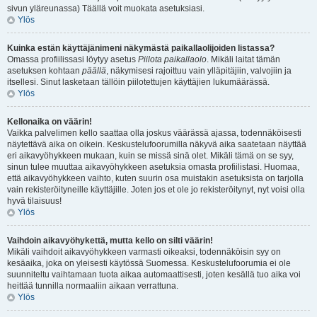
sivun yläreunassa) Täällä voit muokata asetuksiasi.
Ylös
Kuinka estän käyttäjänimeni näkymästä paikallaolijoiden listassa?
Omassa profiilissasi löytyy asetus
Piilota paikallaolo
. Mikäli laitat tämän
asetuksen kohtaan
päällä
, näkymisesi rajoittuu vain ylläpitäjiin, valvojiin ja
itsellesi. Sinut lasketaan tällöin piilotettujen käyttäjien lukumäärässä.
Ylös
Kellonaika on väärin!
Vaikka palvelimen kello saattaa olla joskus väärässä ajassa, todennäköisesti
näytettävä aika on oikein. Keskustelufoorumilla näkyvä aika saatetaan näyttää
eri aikavyöhykkeen mukaan, kuin se missä sinä olet. Mikäli tämä on se syy,
sinun tulee muuttaa aikavyöhykkeen asetuksia omasta profiilistasi. Huomaa,
että aikavyöhykkeen vaihto, kuten suurin osa muistakin asetuksista on tarjolla
vain rekisteröityneille käyttäjille. Joten jos et ole jo rekisteröitynyt, nyt voisi olla
hyvä tilaisuus!
Ylös
Vaihdoin aikavyöhykettä, mutta kello on silti väärin!
Mikäli vaihdoit aikavyöhykkeen varmasti oikeaksi, todennäköisin syy on
kesäaika, joka on yleisesti käytössä Suomessa. Keskustelufoorumia ei ole
suunniteltu vaihtamaan tuota aikaa automaattisesti, joten kesällä tuo aika voi
heittää tunnilla normaaliin aikaan verrattuna.
Ylös