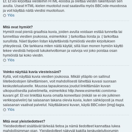
Et. Et voi kirjoittaa viesteihin HTML-koodia ja olettaa viestin rakentuvan sen
avulla. Useat HTML-kielen muotoilut ovat saatavilla myös BBCode-muodossa
ja voit käyttää näitä viestisi muotoiluun.
Ylös
Mitä ovat hymiöt?
Hymiöt ovat pieniä graafisia kuvia, joiden avulla voidaan esitää tunnetta tai
tunnetilaa viestien joukossa, esimerkiksi :) tarkoittaa iloista ja :( tarkoittaa
surullista. Näet täyden listan käytettävistä hymiöistä viestin kirjoituksen
yhteydessä. Ole tarkkana miten näitä käytät, sillä liian monen hymiön käyttö
tekee viestistä helposti lukukelvottoman ja valvoja voi joko poistaa osan
hymiöistä tai koko viestin.
Ylös
Voinko näyttää kuvia viesteissäni?
Kyllä, voit näyttää kuvia viestien joukossa. Mikäli ylläpito on sallinut
liitetiedostojen lähettämisen, voit mahdollisesti lähettää kuvasi suoraan
keskustelualueelle. Muussa tapauksessa joudut linkittämään kuvan
ulkopuoliseslta palvelimelta, esimerkiksi http://www.esimerkki.com/oma-
kuvani.gif. Et voi linkittää kuvia omalta koneeltasi (mikäli se ei ole julkinen
verkkopalvelin) tai salasanan takana olevia kuvia, kuten sähköposti ja muut
salasanan vaativat palvelut. Näyttääksesi kuvan, käytä BBCoden [img]-tagia.
Ylös
Mitä ovat yleistiedotteet?
Yleistiedotteet sisältävät tärkeää tietoa ja nämä tiedotteet kannattaa lukea
mahdollisimman pian. Yleistiedotteet näkyvät kakilla keskustelufoorumin