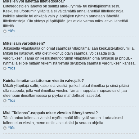
Miksi en voi lähettää liitetiedostoa?
Liitetiedostojen lähetys on sallittu alue-, ryhmä- tai käyttäjäkohtaisesti.
Keskustelufoorumin ylläpitäjä ei välttämättä anna lähettää liitetiedostoja
kaikille alueille tai ehkäpä vain ylläpitäjien ryhmän annetaan lähettää
liitetiedostoja. Ota yhteys ylläpitäjään, jos et ole varma miksi et voi lähettää
liitteitä.
Ylös
Miksi sain varoituksen?
Jokaisella ylläpitäjällä on omat sääntösä ylläpitämällään keskustelufoorumilla.
Mikäli he katsovat, että olet rikkonut jotain sääntöä. Voit saada siitä
varoituksen. Tämä on keskustelufoorumin ylläpitäjän oma ratkaisu ja phpBB-
ryhmällä ei ole mitään tekemistä tietyllä sivustolla saamasi varoituksen kanssa.
Ylös
Kuinka ilmoitan asiattoman viestin valvojalle?
Mikäli ylläpitäjä sallii, katso sitä viestiä, jonka haluat ilmoittaa ja siinä pitäisi
olla nappula, jolla voit ilmoittaa viestin. Tämän nappulan napsautus ohjaa
eteenpäin ilmoittamisessa ja pyytää mahdolliset lisätiedot.
Ylös
Mitä "Tallenna"-nappula tekee viestien lähetyksessä?
Tämä antaa tallentaa viestisi myöhempää lähetystä varten. Ladataksesi
tallennetun viestin, mene omiin asetuksiisi ja seuraa ohjeita.
Ylös