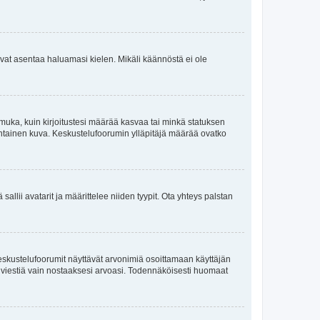
oisivat asentaa haluamasi kielen. Mikäli käännöstä ei ole
ä muka, kuin kirjoitustesi määrää kasvaa tai minkä statuksen
kohtainen kuva. Keskustelufoorumin ylläpitäjä määrää ovatko
sallii avatarit ja määrittelee niiden tyypit. Ota yhteys palstan
eskustelufoorumit näyttävät arvonimiä osoittamaan käyttäjän
oita viestiä vain nostaaksesi arvoasi. Todennäköisesti huomaat