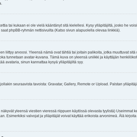
a.
ttia tai kukaan ei ole vielä kääntänyt sitä kielellesi. Kysy ylläpitäjiltä, josko he v
 saat phpBB-ryhmän nettisivuilta (Katso sivun alapuolella olevaa linkkiä).
 liittyy arvoosi. Yleensä nämä ovat tähtiä tai joitain palikoita, jotka muuttuvat sit
a, joka tunnetaan avatar-kuvana. Tämä kuva on yleensä uniikki ja käyttäjän henkilö
tää avataria, sinun kannattaa kysyä ylläpitäjiltä syy.
jollakin seuraavista tavoista: Gravatar, Gallery, Remote or Upload. Palstan ylläpitäjä 
 näkyvät yleensä viestien vieressä riippuen käytössä olevasta tyylistä) Useimmat k
taaan. Esimerkiksi valvojat ja ylläpitäjät voivat käyttää erikoista arvonimeä. Älä kirj