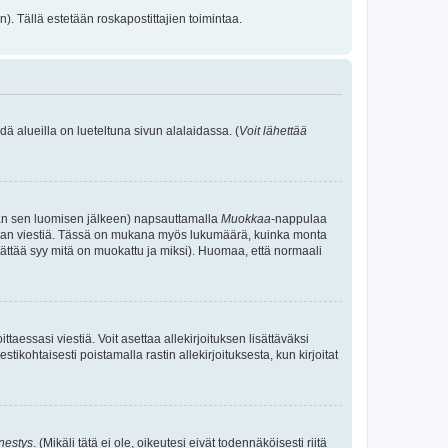
). Tällä estetään roskapostittajien toimintaa.
ä alueilla on lueteltuna sivun alalaidassa. (
Voit lähettää
 ajan sen luomisen jälkeen) napsauttamalla
Muokkaa
-nappulaa
kemaan viestiä. Tässä on mukana myös lukumäärä, kuinka monta
e jättää syy mitä on muokattu ja miksi). Huomaa, että normaali
ittaessasi viestiä. Voit asettaa allekirjoituksen lisättäväksi
tikohtaisesti poistamalla rastin allekirjoituksesta, kun kirjoitat
nestys
. (Mikäli tätä ei ole, oikeutesi eivät todennäköisesti riitä