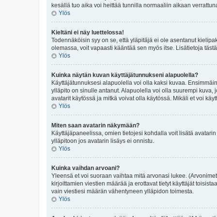
kesällä tuo aika voi heittää tunnilla normaaliin aikaan verrattun
Ylös
Kieltäni ei näy luettelossa!
Todennäköisin syy on se, että yläpitäjä ei ole asentanut kielipake
olemassa, voit vapaasti kääntää sen myös itse. Lisätietoja tästä
Ylös
Kuinka näytän kuvan käyttäjätunnukseni alapuolella?
Käyttäjätunnuksesi alapuolella voi olla kaksi kuvaa. Ensimmäinen
ylläpito on sinulle antanut. Alapuolella voi olla suurempi kuv
avatarit käytössä ja mitkä voivat olla käytössä. Mikäli et voi käyt
Ylös
Miten saan avatarin näkymään?
Käyttäjäpaneelissa, omien tietojesi kohdalla voit lisätä avatarin 
ylläpitoon jos avatarin lisäys ei onnistu.
Ylös
Kuinka vaihdan arvoani?
Yleensä et voi suoraan vaihtaa mitä arvonasi lukee. (Arvonimet
kirjoittamien viestien määrää ja erottavat tietyt käyttäjät toisis
vain viestiesi määrän vähentyneen ylläpidon toimesta.
Ylös