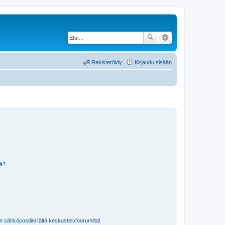
Rekisteröidy
Kirjaudu sisään
nä?
n sähköpostiini tältä keskustelufoorumilta!