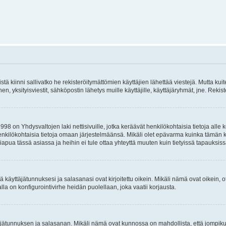
istä kiinni sallivatko he rekisteröitymättömien käyttäjien lähettää viestejä. Mutta ku
inen, yksityisviestit, sähköpostin lähetys muille käyttäjille, käyttäjäryhmät, jne. Rek
998 on Yhdysvaltojen laki nettisivuille, jotka keräävät henkilökohtaisia tietoja all
 henkilökohtaisia tietoja omaan järjestelmäänsä. Mikäli olet epävarma kuinka tämän k
apua tässä asiassa ja heihin ei tule ottaa yhteyttä muuten kuin tietyissä tapauksiss
 käyttäjätunnuksesi ja salasanasi ovat kirjoitettu oikein. Mikäli nämä ovat oikein, o
alla on konfigurointivirhe heidän puolellaan, joka vaatii korjausta.
yttäjätunnuksen ja salasanan. Mikäli nämä ovat kunnossa on mahdollista, että jompi