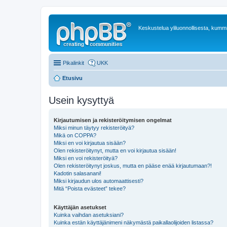
Keskustelua yliluonnollisesta, kummit
Pikalinkit
UKK
Etusivu
Usein kysyttyä
Kirjautumisen ja rekisteröitymisen ongelmat
Miksi minun täytyy rekisteröityä?
Mikä on COPPA?
Miksi en voi kirjautua sisään?
Olen rekisteröitynyt, mutta en voi kirjautua sisään!
Miksi en voi rekisteröityä?
Olen rekisteröitynyt joskus, mutta en pääse enää kirjautumaan?!
Kadotin salasanani!
Miksi kirjaudun ulos automaattisesti?
Mitä “Poista evästeet” tekee?
Käyttäjän asetukset
Kuinka vaihdan asetuksiani?
Kuinka estän käyttäjänimeni näkymästä paikallaolijoiden listassa?