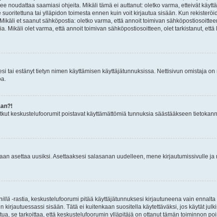
ulee noudattaa saamiasi ohjeita. Mikäli tämä ei auttanut: oletko varma, etteivät käyt
se suoritettuna tai ylläpidon toimesta ennen kuin voit kirjautua sisään. Kun rekisteröid
ta. Mikäli et saanut sähköpostia: oletko varma, että annoit toimivan sähköpostiosoit
Mikäli olet varma, että annoit toimivan sähköpostiosoitteen, olet tarkistanut, että 
llesi tai estänyt tietyn nimen käyttämisen käyttäjätunnuksissa. Nettisivun omistaja o
oa.
aan?!
Jotkut keskustelufoorumit poistavat käyttämättömiä tunnuksia säästääkseen tietokann
daan asettaa uusiksi. Asettaaksesi salasanan uudelleen, mene kirjautumissivulle j
illä
-rastia, keskustelufoorumi pitää käyttäjätunnuksesi kirjautuneena vain ennalta 
un kirjautuessassi sisään. Tätä ei kuitenkaan suositella käytettäväksi, jos käytät ju
uutua, se tarkoittaa, että keskustelufoorumin ylläpitäjä on ottanut tämän toiminnon poi