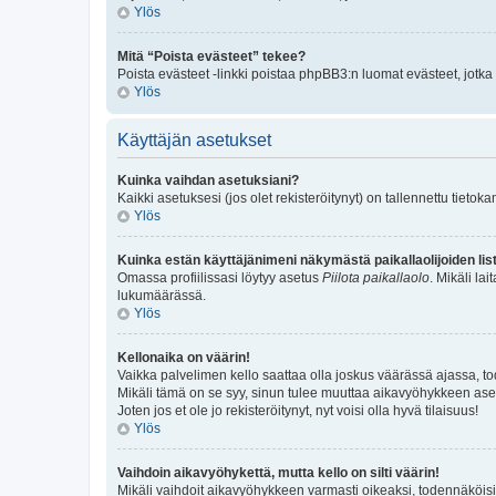
Ylös
Mitä “Poista evästeet” tekee?
Poista evästeet -linkki poistaa phpBB3:n luomat evästeet, jotka p
Ylös
Käyttäjän asetukset
Kuinka vaihdan asetuksiani?
Kaikki asetuksesi (jos olet rekisteröitynyt) on tallennettu tieto
Ylös
Kuinka estän käyttäjänimeni näkymästä paikallaolijoiden li
Omassa profiilissasi löytyy asetus
Piilota paikallaolo
. Mikäli l
lukumäärässä.
Ylös
Kellonaika on väärin!
Vaikka palvelimen kello saattaa olla joskus väärässä ajassa, t
Mikäli tämä on se syy, sinun tulee muuttaa aikavyöhykkeen asetuk
Joten jos et ole jo rekisteröitynyt, nyt voisi olla hyvä tilaisuus!
Ylös
Vaihdoin aikavyöhykettä, mutta kello on silti väärin!
Mikäli vaihdoit aikavyöhykkeen varmasti oikeaksi, todennäköisi