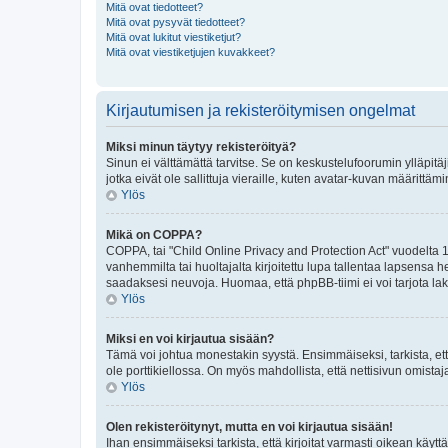
Mitä ovat tiedotteet?
Mitä ovat pysyvät tiedotteet?
Mitä ovat lukitut viestiketjut?
Mitä ovat viestiketjujen kuvakkeet?
Kirjautumisen ja rekisteröitymisen ongelmat
Miksi minun täytyy rekisteröityä?
Sinun ei välttämättä tarvitse. Se on keskustelufoorumin ylläpitäj
jotka eivät ole sallittuja vieraille, kuten avatar-kuvan määrittäm
Ylös
Mikä on COPPA?
COPPA, tai "Child Online Privacy and Protection Act" vuodelta 1
vanhemmilta tai huoltajalta kirjoitettu lupa tallentaa lapsensa
saadaksesi neuvoja. Huomaa, että phpBB-tiimi ei voi tarjota laki
Ylös
Miksi en voi kirjautua sisään?
Tämä voi johtua monestakin syystä. Ensimmäiseksi, tarkista, että
ole porttikiellossa. On myös mahdollista, että nettisivun omistaj
Ylös
Olen rekisteröitynyt, mutta en voi kirjautua sisään!
Ihan ensimmäiseksi tarkista, että kirjoitat varmasti oikean kä