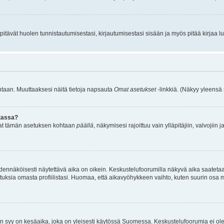
itävät huolen tunnistautumisestasi, kirjautumisestasi sisään ja myös pitää kirjaa luet
kantaan. Muuttaaksesi näitä tietoja napsauta
Omat asetukset
-linkkiä. (Näkyy yleensä
stassa?
aitat tämän asetuksen kohtaan
päällä
, näkymisesi rajoittuu vain ylläpitäjiin, valvojiin j
odennäköisesti näytettävä aika on oikein. Keskustelufoorumilla näkyvä aika saateta
sia omasta profiilistasi. Huomaa, että aikavyöhykkeen vaihto, kuten suurin osa muist
n syy on kesäaika, joka on yleisesti käytössä Suomessa. Keskustelufoorumia ei ole 