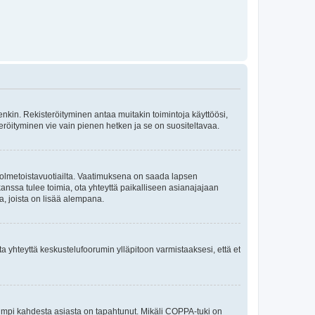
itenkin. Rekisteröityminen antaa muitakin toimintoja käyttöösi,
isteröityminen vie vain pienen hetken ja se on suositeltavaa.
e kolmetoistavuotiailta. Vaatimuksena on saada lapsen
anssa tulee toimia, ota yhteyttä paikalliseen asianajajaan
a, joista on lisää alempana.
ta yhteyttä keskustelufoorumin ylläpitoon varmistaaksesi, että et
kumpi kahdesta asiasta on tapahtunut. Mikäli COPPA-tuki on