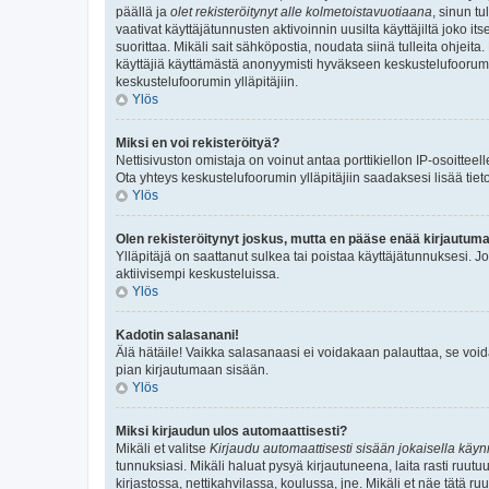
päällä ja
olet rekisteröitynyt alle kolmetoistavuotiaana
, sinun t
vaativat käyttäjätunnusten aktivoinnin uusilta käyttäjiltä joko it
suorittaa. Mikäli sait sähköpostia, noudata siinä tulleita ohjei
käyttäjiä käyttämästä anonyymisti hyväkseen keskustelufoorumia. 
keskustelufoorumin ylläpitäjiin.
Ylös
Miksi en voi rekisteröityä?
Nettisivuston omistaja on voinut antaa porttikiellon IP-osoittee
Ota yhteys keskustelufoorumin ylläpitäjiin saadaksesi lisää tiet
Ylös
Olen rekisteröitynyt joskus, mutta en pääse enää kirjautum
Ylläpitäjä on saattanut sulkea tai poistaa käyttäjätunnuksesi. 
aktiivisempi keskusteluissa.
Ylös
Kadotin salasanani!
Älä hätäile! Vaikka salasanaasi ei voidakaan palauttaa, se voi
pian kirjautumaan sisään.
Ylös
Miksi kirjaudun ulos automaattisesti?
Mikäli et valitse
Kirjaudu automaattisesti sisään jokaisella käynn
tunnuksiasi. Mikäli haluat pysyä kirjautuneena, laita rasti ruutu
kirjastossa, nettikahvilassa, koulussa, jne. Mikäli et näe tätä r