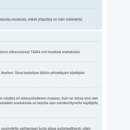
uista viesteistä, mikäli ylläpitäjä on näin määritellyt.
 sivun yläreunassa) Täällä voit muokata asetuksiasi.
a itsellesi. Sinut lasketaan tällöin piilotettujen käyttäjien
an näyttää eri aikavyöhykkeen mukaan, kuin se missä sinä olet.
akin asetuksista on tarjolla vain rekisteröityneille käyttäjille.
suunniteltu vaihtamaan tuota aikaa automaattisesti, joten