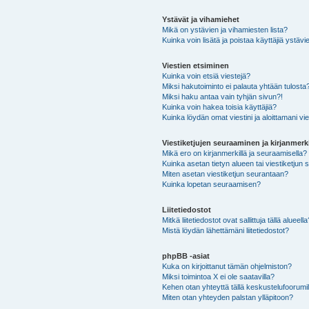
Ystävät ja vihamiehet
Mikä on ystävien ja vihamiesten lista?
Kuinka voin lisätä ja poistaa käyttäjiä ystävie
Viestien etsiminen
Kuinka voin etsiä viestejä?
Miksi hakutoiminto ei palauta yhtään tulosta
Miksi haku antaa vain tyhjän sivun?!
Kuinka voin hakea toisia käyttäjiä?
Kuinka löydän omat viestini ja aloittamani vie
Viestiketjujen seuraaminen ja kirjanmerki
Mikä ero on kirjanmerkillä ja seuraamisella?
Kuinka asetan tietyn alueen tai viestiketjun
Miten asetan viestiketjun seurantaan?
Kuinka lopetan seuraamisen?
Liitetiedostot
Mitkä liitetiedostot ovat sallittuja tällä alueell
Mistä löydän lähettämäni liitetiedostot?
phpBB -asiat
Kuka on kirjoittanut tämän ohjelmiston?
Miksi toimintoa X ei ole saatavilla?
Kehen otan yhteyttä tällä keskustelufoorumilla
Miten otan yhteyden palstan ylläpitoon?