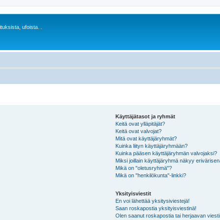
uksista, ufoista...
Käyttäjätasot ja ryhmät
Keitä ovat ylläpitäjät?
Keitä ovat valvojat?
Mitä ovat käyttäjäryhmät?
Kuinka liityn käyttäjäryhmään?
Kuinka pääsen käyttäjäryhmän valvojaksi?
Miksi joillain käyttäjäryhmä näkyy erivärise
Mikä on "oletusryhmä"?
Mikä on "henkilökunta"-linkki?
Yksityisviestit
En voi lähettää yksitysiviestejä!
Saan roskapostia yksityisviestinä!
Olen saanut roskapostia tai herjaavan viesti