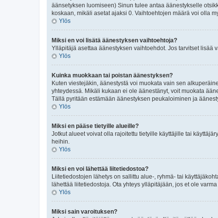
äänsetyksen luomiseen) Sinun tulee antaa äänestykselle otsikko 
koskaan, mikäli asetat ajaksi 0. Vaihtoehtojen määrä voi olla my
Ylös
Miksi en voi lisätä äänestyksen vaihtoehtoja?
Ylläpitäjä asettaa äänestyksen vaihtoehdot. Jos tarvitset lisää v
Ylös
Kuinka muokkaan tai poistan äänestyksen?
Kuten viestejäkin, äänestystä voi muokata vain sen alkuperäinen
yhteydessä. Mikäli kukaan ei ole äänestänyt, voit muokata äänest
Tällä pyritään estämään äänestyksen peukaloiminen ja äänest
Ylös
Miksi en pääse tietyille alueille?
Jotkut alueet voivat olla rajoitettu tietyille käyttäjille tai käyttäj
heihin.
Ylös
Miksi en voi lähettää liitetiedostoa?
Liitetiedostojen lähetys on sallittu alue-, ryhmä- tai käyttäjäkoh
lähettää liitetiedostoja. Ota yhteys ylläpitäjään, jos et ole varma m
Ylös
Miksi sain varoituksen?