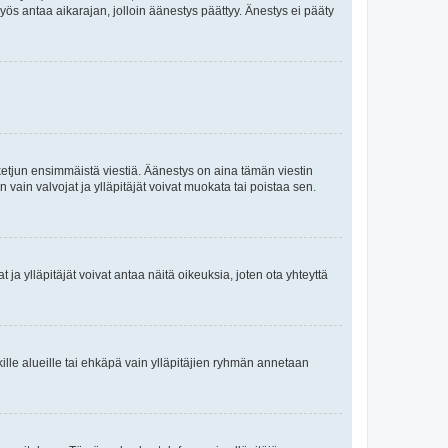
yös antaa aikarajan, jolloin äänestys päättyy. Änestys ei pääty
ketjun ensimmäistä viestiä. Äänestys on aina tämän viestin
vain valvojat ja ylläpitäjät voivat muokata tai poistaa sen.
ojat ja ylläpitäjät voivat antaa näitä oikeuksia, joten ota yhteyttä
ikille alueille tai ehkäpä vain ylläpitäjien ryhmän annetaan