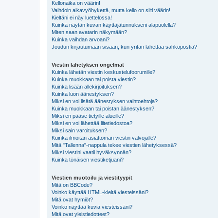
Kellonaika on väärin!
Vaihdoin aikavyöhykettä, mutta kello on silti väärin!
Kieltäni ei näy luettelossa!
Kuinka näytän kuvan käyttäjätunnukseni alapuolella?
Miten saan avatarin näkymään?
Kuinka vaihdan arvoani?
Joudun kirjautumaan sisään, kun yritän lähettää sähköpostia?
Viestin lähetyksen ongelmat
Kuinka lähetän viestin keskustelufoorumille?
Kuinka muokkaan tai poista viestin?
Kuinka lisään allekirjoituksen?
Kuinka luon äänestyksen?
Miksi en voi lisätä äänestyksen vaihtoehtoja?
Kuinka muokkaan tai poistan äänestyksen?
Miksi en pääse tietyille alueille?
Miksi en voi lähettää liitetiedostoa?
Miksi sain varoituksen?
Kuinka ilmoitan asiattoman viestin valvojalle?
Mitä "Tallenna"-nappula tekee viestien lähetyksessä?
Miksi viestini vaatii hyväksynnän?
Kuinka tönäisen viestiketjuani?
Viestien muotoilu ja viestityypit
Mitä on BBCode?
Voinko käyttää HTML-kieltä viesteissäni?
Mitä ovat hymiöt?
Voinko näyttää kuvia viesteissäni?
Mitä ovat yleistiedotteet?