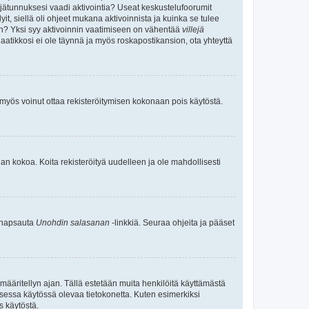
täjätunnuksesi vaadi aktivointia? Useat keskustelufoorumit
yit, siellä oli ohjeet mukana aktivoinnista ja kuinka se tulee
teen? Yksi syy aktivoinnin vaatimiseen on vähentää
villejä
laatikkosi ei ole täynnä ja myös roskapostikansion, ota yhteyttä
n myös voinut ottaa rekisteröitymisen kokonaan pois käytöstä.
an kokoa. Koita rekisteröityä uudelleen ja ole mahdollisesti
a napsauta
Unohdin salasanan
-linkkiä. Seuraa ohjeita ja pääset
määritellyn ajan. Tällä estetään muita henkilöitä käyttämästä
lkisessa käytössä olevaa tietokonetta. Kuten esimerkiksi
s käytöstä.