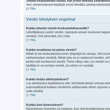
Joudun kirjautumaan sisään, kun yritän lähettää sähköposti
Vain rekisteröityneet käyttäjät voivat lähettää sähköpostivieste
Ylös
Viestin lähetyksen ongelmat
Kuinka lähetän viestin keskustelufoorumille?
Lähettääksesi uuden viestin, napsauta asiaan kuuluvaa nappulaa.
viestejä, Voit äänestää, jne.
) lista.
Ylös
Kuinka muokkaan tai poista viestin?
Mikäli et ole keskustelufoorumin ylläpitäjä tai valvoja. Voit mu
valitsemastasi viestistä. Mikäli joku on jo vastannut viestiis
kertaa olet muokannut viestiä. Tämä näkyy vain, jos viestiin on j
käyttäjä ei voi poistaa viestiä, jos siihen on vastattu.
Ylös
Kuinka lisään allekirjoituksen?
Luo allekirjoitus käyttääksesi sitä. Voit tehdä tämän omissa asetu
automaattisesti kaikkiin viesteihisi valitsemalla siihen sopivan v
uutta viestiä)
Ylös
Kuinka luon äänestyksen?
Äänestyksen luominen on helppoa. Kun olet kirjoittamassa viest