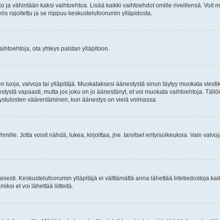
ja vähintään kaksi vaihtoehtoa. Lisää kaikki vaihtoehdot omille riveillensä. Voit m
ös rajoitettu ja se riippuu keskustelufoorumin ylläpidosta.
aihtoehtoja, ota yhteys palstan ylläpitoon.
 luoja, valvoja tai ylläpitäjä. Muokataksesi äänestystä sinun täytyy muokata viesti
ystä vapaasti, mutta jos joku on jo äänestänyt, et voi muokata vaihtoehtoja. Tällöin 
ystulosten väärentäminen, kun äänestys on vielä voimassa.
äryhmille. Jotta voisit nähdä, lukea, kirjoittaa, jne. tarvitset erityisoikeuksia. Vain valv
taisesti. Keskustelufoorumin ylläpitäjä ei välttämättä anna lähettää liitetiedostoja ka
iksi et voi lähettää liitteitä.