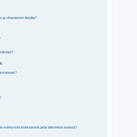
n ja vihamiesten listoilta?
?
stiketjut?
t.
 seurantaan?
a?
 esiintyvistä loukkaavista ja/tai laittomista asioista?