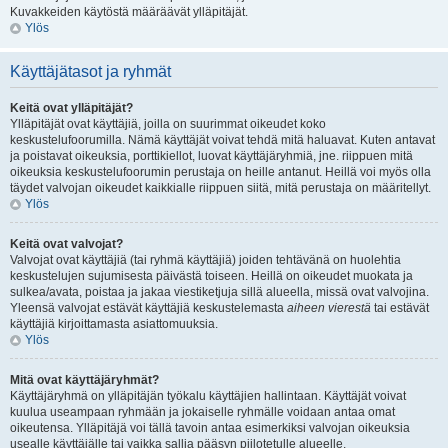
Kuvakkeiden käytöstä määräävät ylläpitäjät.
Ylös
Käyttäjätasot ja ryhmät
Keitä ovat ylläpitäjät?
Ylläpitäjät ovat käyttäjiä, joilla on suurimmat oikeudet koko
keskustelufoorumilla. Nämä käyttäjät voivat tehdä mitä haluavat. Kuten antavat
ja poistavat oikeuksia, porttikiellot, luovat käyttäjäryhmiä, jne. riippuen mitä
oikeuksia keskustelufoorumin perustaja on heille antanut. Heillä voi myös olla
täydet valvojan oikeudet kaikkialle riippuen siitä, mitä perustaja on määritellyt.
Ylös
Keitä ovat valvojat?
Valvojat ovat käyttäjiä (tai ryhmä käyttäjiä) joiden tehtävänä on huolehtia
keskustelujen sujumisesta päivästä toiseen. Heillä on oikeudet muokata ja
sulkea/avata, poistaa ja jakaa viestiketjuja sillä alueella, missä ovat valvojina.
Yleensä valvojat estävät käyttäjiä keskustelemasta
aiheen vierestä
tai estävät
käyttäjiä kirjoittamasta asiattomuuksia.
Ylös
Mitä ovat käyttäjäryhmät?
Käyttäjäryhmä on ylläpitäjän työkalu käyttäjien hallintaan. Käyttäjät voivat
kuulua useampaan ryhmään ja jokaiselle ryhmälle voidaan antaa omat
oikeutensa. Ylläpitäjä voi tällä tavoin antaa esimerkiksi valvojan oikeuksia
usealle käyttäjälle tai vaikka sallia pääsyn piilotetulle alueelle.