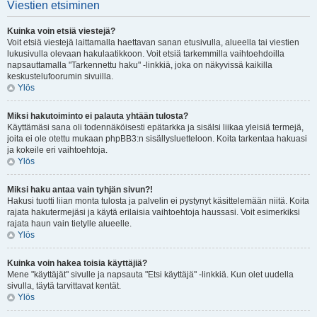
Viestien etsiminen
Kuinka voin etsiä viestejä?
Voit etsiä viestejä laittamalla haettavan sanan etusivulla, alueella tai viestien
lukusivulla olevaan hakulaatikkoon. Voit etsiä tarkemmilla vaihtoehdoilla
napsauttamalla "Tarkennettu haku" -linkkiä, joka on näkyvissä kaikilla
keskustelufoorumin sivuilla.
Ylös
Miksi hakutoiminto ei palauta yhtään tulosta?
Käyttämäsi sana oli todennäköisesti epätarkka ja sisälsi liikaa yleisiä termejä,
joita ei ole otettu mukaan phpBB3:n sisällysluetteloon. Koita tarkentaa hakuasi
ja kokeile eri vaihtoehtoja.
Ylös
Miksi haku antaa vain tyhjän sivun?!
Hakusi tuotti liian monta tulosta ja palvelin ei pystynyt käsittelemään niitä. Koita
rajata hakutermejäsi ja käytä erilaisia vaihtoehtoja haussasi. Voit esimerkiksi
rajata haun vain tietylle alueelle.
Ylös
Kuinka voin hakea toisia käyttäjiä?
Mene "käyttäjät" sivulle ja napsauta "Etsi käyttäjä" -linkkiä. Kun olet uudella
sivulla, täytä tarvittavat kentät.
Ylös