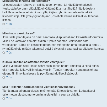
Miksi en voi lähettää liitetiedostoa?
Liitetiedostojen lähetys on sallittu alue-, ryhmä- tai käyttäjäkohtaisesti.
Keskustelufoorumin ylläpitäjä ei välttämättä anna lähettää liitetiedostoja
kaikille alueille tai ehkäpä vain ylläpitäjien ryhmän annetaan lähettää
liitetiedostoja. Ota yhteys ylläpitäjään, jos et ole varma miksi et voi lähettää
liitteitä.
Ylös
Miksi sain varoituksen?
Jokaisella ylläpitäjällä on omat sääntösä ylläpitämällään keskustelufoorumilla.
Mikäli he katsovat, että olet rikkonut jotain sääntöä. Voit saada siitä
varoituksen. Tämä on keskustelufoorumin ylläpitäjän oma ratkaisu ja phpBB-
ryhmällä ei ole mitään tekemistä tietyllä sivustolla saamasi varoituksen kanssa.
Ylös
Kuinka ilmoitan asiattoman viestin valvojalle?
Mikäli ylläpitäjä sallii, katso sitä viestiä, jonka haluat ilmoittaa ja siinä pitäisi
olla nappula, jolla voit ilmoittaa viestin. Tämän nappulan napsautus ohjaa
eteenpäin ilmoittamisessa ja pyytää mahdolliset lisätiedot.
Ylös
Mitä "Tallenna"-nappula tekee viestien lähetyksessä?
Tämä antaa tallentaa viestisi myöhempää lähetystä varten. Ladataksesi
tallennetun viestin, mene omiin asetuksiisi ja seuraa ohjeita.
Ylös