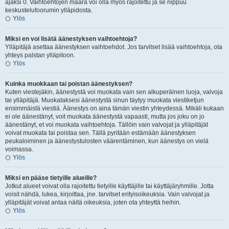
ajaksi 0. Vaihtoehtojen määrä voi olla myös rajoitettu ja se riippuu
keskustelufoorumin ylläpidosta.
Ylös
Miksi en voi lisätä äänestyksen vaihtoehtoja?
Ylläpitäjä asettaa äänestyksen vaihtoehdot. Jos tarvitset lisää vaihtoehtoja, ota
yhteys palstan ylläpitoon.
Ylös
Kuinka muokkaan tai poistan äänestyksen?
Kuten viestejäkin, äänestystä voi muokata vain sen alkuperäinen luoja, valvoja
tai ylläpitäjä. Muokataksesi äänestystä sinun täytyy muokata viestiketjun
ensimmäistä viestiä. Äänestys on aina tämän viestin yhteydessä. Mikäli kukaan
ei ole äänestänyt, voit muokata äänestystä vapaasti, mutta jos joku on jo
äänestänyt, et voi muokata vaihtoehtoja. Tällöin vain valvojat ja ylläpitäjät
voivat muokata tai poistaa sen. Tällä pyritään estämään äänestyksen
peukaloiminen ja äänestystulosten väärentäminen, kun äänestys on vielä
voimassa.
Ylös
Miksi en pääse tietyille alueille?
Jotkut alueet voivat olla rajoitettu tietyille käyttäjille tai käyttäjäryhmille. Jotta
voisit nähdä, lukea, kirjoittaa, jne. tarvitset erityisoikeuksia. Vain valvojat ja
ylläpitäjät voivat antaa näitä oikeuksia, joten ota yhteyttä heihin.
Ylös