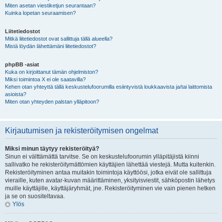
Miten asetan viestiketjun seurantaan?
Kuinka lopetan seuraamisen?
Liitetiedostot
Mitkä liitetiedostot ovat sallittuja tällä alueella?
Mistä löydän lähettämäni liitetiedostot?
phpBB -asiat
Kuka on kirjoittanut tämän ohjelmiston?
Miksi toimintoa X ei ole saatavilla?
Kehen otan yhteyttä tällä keskustelufoorumilla esiintyvistä loukkaavista ja/tai laittomista
asioista?
Miten otan yhteyden palstan ylläpitoon?
Kirjautumisen ja rekisteröitymisen ongelmat
Miksi minun täytyy rekisteröityä?
Sinun ei välttämättä tarvitse. Se on keskustelufoorumin ylläpitäjistä kiinni
sallivatko he rekisteröitymättömien käyttäjien lähettää viestejä. Mutta kuitenkin.
Rekisteröityminen antaa muitakin toimintoja käyttöösi, jotka eivät ole sallittuja
vieraille, kuten avatar-kuvan määrittäminen, yksityisviestit, sähköpostin lähetys
muille käyttäjille, käyttäjäryhmät, jne. Rekisteröityminen vie vain pienen hetken
ja se on suositeltavaa.
Ylös