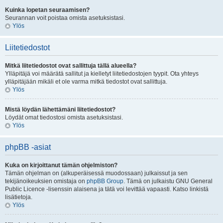
Kuinka lopetan seuraamisen?
Seurannan voit poistaa omista asetuksistasi.
Ylös
Liitetiedostot
Mitkä liitetiedostot ovat sallittuja tällä alueella?
Ylläpitäjä voi määrätä sallitut ja kielletyt liitetiedostojen tyypit. Ota yhteys
ylläpitäjään mikäli et ole varma mitkä tiedostot ovat sallittuja.
Ylös
Mistä löydän lähettämäni liitetiedostot?
Löydät omat tiedostosi omista asetuksistasi.
Ylös
phpBB -asiat
Kuka on kirjoittanut tämän ohjelmiston?
Tämän ohjelman on (alkuperäisessä muodossaan) julkaissut ja sen
tekijänoikeuksien omistaja on
phpBB Group
. Tämä on julkaistu GNU General
Public Licence -lisenssin alaisena ja tätä voi levittää vapaasti. Katso linkistä
lisätietoja.
Ylös