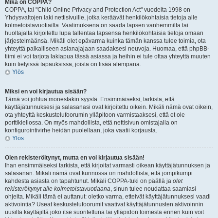
Mikä on COPPA?
COPPA, tai "Child Online Privacy and Protection Act" vuodelta 1998 on
Yhdysvaltojen laki nettisivuille, jotka keräävät henkilökohtaisia tietoja alle
kolmetoistavuotiailta. Vaatimuksena on saada lapsen vanhemmilta tai
huoltajalta kirjoitettu lupa tallentaa lapsensa henkilökohtaisia tietoja omaan
järjestelmäänsä. Mikäli olet epävarma kuinka tämän kanssa tulee toimia, ota
yhteyttä paikalliseen asianajajaan saadaksesi neuvoja. Huomaa, että phpBB-
tiimi ei voi tarjota lakiapua tässä asiassa ja heihin ei tule ottaa yhteyttä muuten
kuin tietyissä tapauksissa, joista on lisää alempana.
Ylös
Miksi en voi kirjautua sisään?
Tämä voi johtua monestakin syystä. Ensimmäiseksi, tarkista, että
käyttäjätunnuksesi ja salasanasi ovat kirjoitettu oikein. Mikäli nämä ovat oikein,
ota yhteyttä keskustelufoorumin ylläpitoon varmistaaksesi, että et ole
porttikiellossa. On myös mahdollista, että nettisivun omistajalla on
konfigurointivirhe heidän puolellaan, joka vaatii korjausta.
Ylös
Olen rekisteröitynyt, mutta en voi kirjautua sisään!
Ihan ensimmäiseksi tarkista, että kirjoitat varmasti oikean käyttäjätunnuksen ja
salasanan. Mikäli nämä ovat kunnossa on mahdollista, että jompikumpi
kahdesta asiasta on tapahtunut. Mikäli COPPA-tuki on päällä ja
olet
rekisteröitynyt alle kolmetoistavuotiaana
, sinun tulee noudattaa saamiasi
ohjeita. Mikäli tämä ei auttanut: oletko varma, etteivät käyttäjätunnuksesi vaadi
aktivointia? Useat keskustelufoorumit vaativat käyttäjätunnusten aktivoinnin
uusilta käyttäjiltä joko itse suoritettuna tai ylläpidon toimesta ennen kuin voit