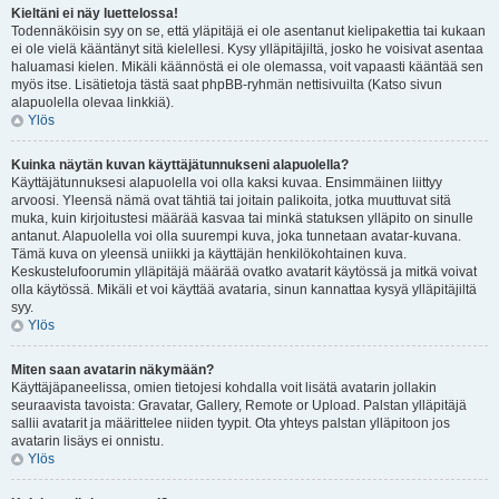
Kieltäni ei näy luettelossa!
Todennäköisin syy on se, että yläpitäjä ei ole asentanut kielipakettia tai kukaan
ei ole vielä kääntänyt sitä kielellesi. Kysy ylläpitäjiltä, josko he voisivat asentaa
haluamasi kielen. Mikäli käännöstä ei ole olemassa, voit vapaasti kääntää sen
myös itse. Lisätietoja tästä saat phpBB-ryhmän nettisivuilta (Katso sivun
alapuolella olevaa linkkiä).
Ylös
Kuinka näytän kuvan käyttäjätunnukseni alapuolella?
Käyttäjätunnuksesi alapuolella voi olla kaksi kuvaa. Ensimmäinen liittyy
arvoosi. Yleensä nämä ovat tähtiä tai joitain palikoita, jotka muuttuvat sitä
muka, kuin kirjoitustesi määrää kasvaa tai minkä statuksen ylläpito on sinulle
antanut. Alapuolella voi olla suurempi kuva, joka tunnetaan avatar-kuvana.
Tämä kuva on yleensä uniikki ja käyttäjän henkilökohtainen kuva.
Keskustelufoorumin ylläpitäjä määrää ovatko avatarit käytössä ja mitkä voivat
olla käytössä. Mikäli et voi käyttää avataria, sinun kannattaa kysyä ylläpitäjiltä
syy.
Ylös
Miten saan avatarin näkymään?
Käyttäjäpaneelissa, omien tietojesi kohdalla voit lisätä avatarin jollakin
seuraavista tavoista: Gravatar, Gallery, Remote or Upload. Palstan ylläpitäjä
sallii avatarit ja määrittelee niiden tyypit. Ota yhteys palstan ylläpitoon jos
avatarin lisäys ei onnistu.
Ylös