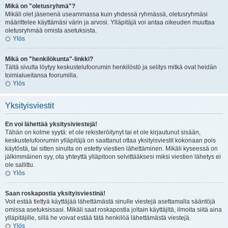
Mikä on "oletusryhmä"?
Mikäli olet jäsenenä useammassa kuin yhdessä ryhmässä, oletusryhmäsi
määrittelee käyttämäsi värin ja arvosi. Ylläpitäjä voi antaa oikeuden muuttaa
oletusryhmää omista asetuksista.
Ylös
Mikä on "henkilökunta"-linkki?
Tältä sivulta löytyy keskustelufoorumin henkilöstö ja selitys mitkä ovat heidän
toimialueitansa foorumilla.
Ylös
Yksityisviestit
En voi lähettää yksitysiviestejä!
Tähän on kolme syytä: et ole rekisteröitynyt tai et ole kirjautunut sisään,
keskustelufoorumin ylläpitäjä on saattanut ottaa yksityisviestit kokonaan pois
käytöstä, tai sitten sinulta on estetty viestien lähettäminen. Mikäli kyseessä on
jälkimmäinen syy, ota yhteyttä ylläpitoon selvittääksesi miksi viestien lähetys ei
ole sallittu.
Ylös
Saan roskapostia yksityisviestinä!
Voit estää tiettyä käyttäjää lähettämästä sinulle viestejä asettamalla sääntöjä
omissa asetuksissasi. Mikäli saat roskapostia joltain käyttäjltä, ilmoita siitä aina
ylläpitäjille, sillä he voivat estää tätä henkilöä lähettämästä viestejä.
Ylös