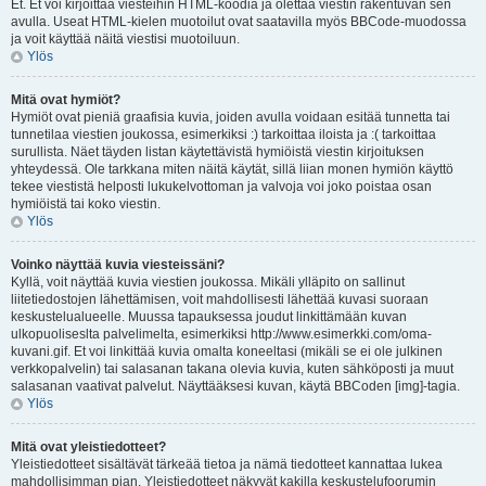
Et. Et voi kirjoittaa viesteihin HTML-koodia ja olettaa viestin rakentuvan sen
avulla. Useat HTML-kielen muotoilut ovat saatavilla myös BBCode-muodossa
ja voit käyttää näitä viestisi muotoiluun.
Ylös
Mitä ovat hymiöt?
Hymiöt ovat pieniä graafisia kuvia, joiden avulla voidaan esitää tunnetta tai
tunnetilaa viestien joukossa, esimerkiksi :) tarkoittaa iloista ja :( tarkoittaa
surullista. Näet täyden listan käytettävistä hymiöistä viestin kirjoituksen
yhteydessä. Ole tarkkana miten näitä käytät, sillä liian monen hymiön käyttö
tekee viestistä helposti lukukelvottoman ja valvoja voi joko poistaa osan
hymiöistä tai koko viestin.
Ylös
Voinko näyttää kuvia viesteissäni?
Kyllä, voit näyttää kuvia viestien joukossa. Mikäli ylläpito on sallinut
liitetiedostojen lähettämisen, voit mahdollisesti lähettää kuvasi suoraan
keskustelualueelle. Muussa tapauksessa joudut linkittämään kuvan
ulkopuoliseslta palvelimelta, esimerkiksi http://www.esimerkki.com/oma-
kuvani.gif. Et voi linkittää kuvia omalta koneeltasi (mikäli se ei ole julkinen
verkkopalvelin) tai salasanan takana olevia kuvia, kuten sähköposti ja muut
salasanan vaativat palvelut. Näyttääksesi kuvan, käytä BBCoden [img]-tagia.
Ylös
Mitä ovat yleistiedotteet?
Yleistiedotteet sisältävät tärkeää tietoa ja nämä tiedotteet kannattaa lukea
mahdollisimman pian. Yleistiedotteet näkyvät kakilla keskustelufoorumin