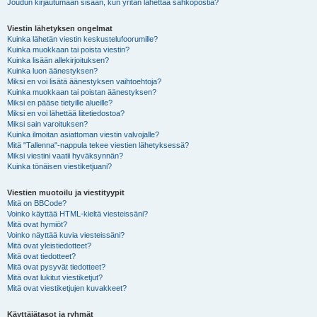
Joudun kirjautumaan sisään, kun yritän lähettää sähköpostia?
Viestin lähetyksen ongelmat
Kuinka lähetän viestin keskustelufoorumille?
Kuinka muokkaan tai poista viestin?
Kuinka lisään allekirjoituksen?
Kuinka luon äänestyksen?
Miksi en voi lisätä äänestyksen vaihtoehtoja?
Kuinka muokkaan tai poistan äänestyksen?
Miksi en pääse tietyille alueille?
Miksi en voi lähettää liitetiedostoa?
Miksi sain varoituksen?
Kuinka ilmoitan asiattoman viestin valvojalle?
Mitä "Tallenna"-nappula tekee viestien lähetyksessä?
Miksi viestini vaatii hyväksynnän?
Kuinka tönäisen viestiketjuani?
Viestien muotoilu ja viestityypit
Mitä on BBCode?
Voinko käyttää HTML-kieltä viesteissäni?
Mitä ovat hymiöt?
Voinko näyttää kuvia viesteissäni?
Mitä ovat yleistiedotteet?
Mitä ovat tiedotteet?
Mitä ovat pysyvät tiedotteet?
Mitä ovat lukitut viestiketjut?
Mitä ovat viestiketjujen kuvakkeet?
Käyttäjätasot ja ryhmät