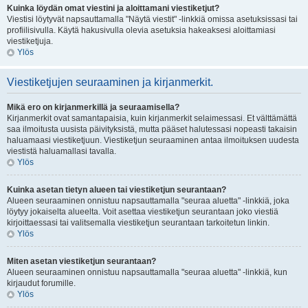
Kuinka löydän omat viestini ja aloittamani viestiketjut?
Viestisi löytyvät napsauttamalla "Näytä viestit" -linkkiä omissa asetuksissasi tai
profiilisivulla. Käytä hakusivulla olevia asetuksia hakeaksesi aloittamiasi
viestiketjuja.
Ylös
Viestiketjujen seuraaminen ja kirjanmerkit.
Mikä ero on kirjanmerkillä ja seuraamisella?
Kirjanmerkit ovat samantapaisia, kuin kirjanmerkit selaimessasi. Et välttämättä
saa ilmoitusta uusista päivityksistä, mutta pääset halutessasi nopeasti takaisin
haluamaasi viestiketjuun. Viestiketjun seuraaminen antaa ilmoituksen uudesta
viestistä haluamallasi tavalla.
Ylös
Kuinka asetan tietyn alueen tai viestiketjun seurantaan?
Alueen seuraaminen onnistuu napsauttamalla "seuraa aluetta" -linkkiä, joka
löytyy jokaiselta alueelta. Voit asettaa viestiketjun seurantaan joko viestiä
kirjoittaessasi tai valitsemalla viestiketjun seurantaan tarkoitetun linkin.
Ylös
Miten asetan viestiketjun seurantaan?
Alueen seuraaminen onnistuu napsauttamalla "seuraa aluetta" -linkkiä, kun
kirjaudut forumille.
Ylös