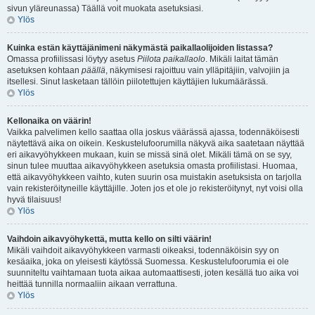
sivun yläreunassa) Täällä voit muokata asetuksiasi.
Ylös
Kuinka estän käyttäjänimeni näkymästä paikallaolijoiden listassa?
Omassa profiilissasi löytyy asetus
Piilota paikallaolo
. Mikäli laitat tämän
asetuksen kohtaan
päällä
, näkymisesi rajoittuu vain ylläpitäjiin, valvojiin ja
itsellesi. Sinut lasketaan tällöin piilotettujen käyttäjien lukumäärässä.
Ylös
Kellonaika on väärin!
Vaikka palvelimen kello saattaa olla joskus väärässä ajassa, todennäköisesti
näytettävä aika on oikein. Keskustelufoorumilla näkyvä aika saatetaan näyttää
eri aikavyöhykkeen mukaan, kuin se missä sinä olet. Mikäli tämä on se syy,
sinun tulee muuttaa aikavyöhykkeen asetuksia omasta profiilistasi. Huomaa,
että aikavyöhykkeen vaihto, kuten suurin osa muistakin asetuksista on tarjolla
vain rekisteröityneille käyttäjille. Joten jos et ole jo rekisteröitynyt, nyt voisi olla
hyvä tilaisuus!
Ylös
Vaihdoin aikavyöhykettä, mutta kello on silti väärin!
Mikäli vaihdoit aikavyöhykkeen varmasti oikeaksi, todennäköisin syy on
kesäaika, joka on yleisesti käytössä Suomessa. Keskustelufoorumia ei ole
suunniteltu vaihtamaan tuota aikaa automaattisesti, joten kesällä tuo aika voi
heittää tunnilla normaaliin aikaan verrattuna.
Ylös