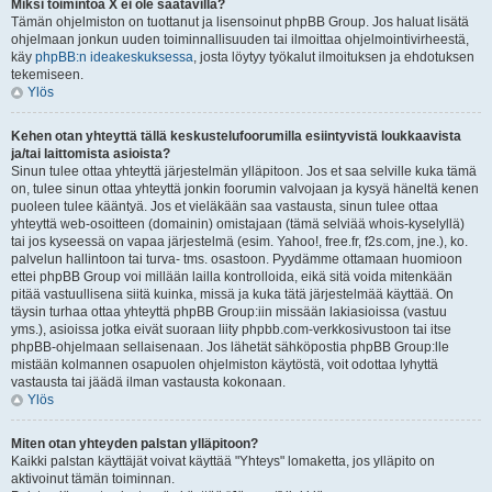
Miksi toimintoa X ei ole saatavilla?
Tämän ohjelmiston on tuottanut ja lisensoinut phpBB Group. Jos haluat lisätä
ohjelmaan jonkun uuden toiminnallisuuden tai ilmoittaa ohjelmointivirheestä,
käy
phpBB:n ideakeskuksessa
, josta löytyy työkalut ilmoituksen ja ehdotuksen
tekemiseen.
Ylös
Kehen otan yhteyttä tällä keskustelufoorumilla esiintyvistä loukkaavista
ja/tai laittomista asioista?
Sinun tulee ottaa yhteyttä järjestelmän ylläpitoon. Jos et saa selville kuka tämä
on, tulee sinun ottaa yhteyttä jonkin foorumin valvojaan ja kysyä häneltä kenen
puoleen tulee kääntyä. Jos et vieläkään saa vastausta, sinun tulee ottaa
yhteyttä web-osoitteen (domainin) omistajaan (tämä selviää whois-kyselyllä)
tai jos kyseessä on vapaa järjestelmä (esim. Yahoo!, free.fr, f2s.com, jne.), ko.
palvelun hallintoon tai turva- tms. osastoon. Pyydämme ottamaan huomioon
ettei phpBB Group voi millään lailla kontrolloida, eikä sitä voida mitenkään
pitää vastuullisena siitä kuinka, missä ja kuka tätä järjestelmää käyttää. On
täysin turhaa ottaa yhteyttä phpBB Group:iin missään lakiasioissa (vastuu
yms.), asioissa jotka eivät suoraan liity phpbb.com-verkkosivustoon tai itse
phpBB-ohjelmaan sellaisenaan. Jos lähetät sähköpostia phpBB Group:lle
mistään kolmannen osapuolen ohjelmiston käytöstä, voit odottaa lyhyttä
vastausta tai jäädä ilman vastausta kokonaan.
Ylös
Miten otan yhteyden palstan ylläpitoon?
Kaikki palstan käyttäjät voivat käyttää "Yhteys" lomaketta, jos ylläpito on
aktivoinut tämän toiminnan.