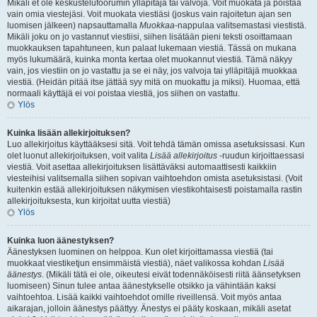
Mikäli et ole keskustelufoorumin ylläpitäjä tai valvoja. Voit muokata ja poistaa
vain omia viestejäsi. Voit muokata viestiäsi (joskus vain rajoitetun ajan sen
luomisen jälkeen) napsauttamalla
Muokkaa
-nappulaa valitsemastasi viestistä.
Mikäli joku on jo vastannut viestiisi, siihen lisätään pieni teksti osoittamaan
muokkauksen tapahtuneen, kun palaat lukemaan viestiä. Tässä on mukana
myös lukumäärä, kuinka monta kertaa olet muokannut viestiä. Tämä näkyy
vain, jos viestiin on jo vastattu ja se ei näy, jos valvoja tai ylläpitäjä muokkaa
viestiä. (Heidän pitää itse jättää syy mitä on muokattu ja miksi). Huomaa, että
normaali käyttäjä ei voi poistaa viestiä, jos siihen on vastattu.
Ylös
Kuinka lisään allekirjoituksen?
Luo allekirjoitus käyttääksesi sitä. Voit tehdä tämän omissa asetuksissasi. Kun
olet luonut allekirjoituksen, voit valita
Lisää allekirjoitus
-ruudun kirjoittaessasi
viestiä. Voit asettaa allekirjoituksen lisättäväksi automaattisesti kaikkiin
viesteihisi valitsemalla siihen sopivan vaihtoehdon omista asetuksistasi. (Voit
kuitenkin estää allekirjoituksen näkymisen viestikohtaisesti poistamalla rastin
allekirjoituksesta, kun kirjoitat uutta viestiä)
Ylös
Kuinka luon äänestyksen?
Äänestyksen luominen on helppoa. Kun olet kirjoittamassa viestiä (tai
muokkaat viestiketjun ensimmäistä viestiä), näet valikossa kohdan
Lisää
äänestys
. (Mikäli tätä ei ole, oikeutesi eivät todennäköisesti riitä äänsetyksen
luomiseen) Sinun tulee antaa äänestykselle otsikko ja vähintään kaksi
vaihtoehtoa. Lisää kaikki vaihtoehdot omille riveillensä. Voit myös antaa
aikarajan, jolloin äänestys päättyy. Änestys ei pääty koskaan, mikäli asetat