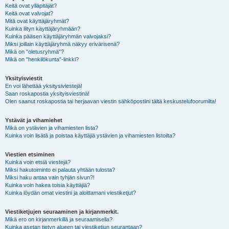
Keitä ovat ylläpitäjät?
Keitä ovat valvojat?
Mitä ovat käyttäjäryhmät?
Kuinka liityn käyttäjäryhmään?
Kuinka pääsen käyttäjäryhmän valvojaksi?
Miksi joillain käyttäjäryhmä näkyy erivärisenä?
Mikä on "oletusryhmä"?
Mikä on "henkilökunta"-linkki?
Yksityisviestit
En voi lähettää yksitysiviestejä!
Saan roskapostia yksityisviestinä!
Olen saanut roskapostia tai herjaavan viestin sähköpostiini tältä keskustelufoorumilta!
Ystävät ja vihamiehet
Mikä on ystävien ja vihamiesten lista?
Kuinka voin lisätä ja poistaa käyttäjiä ystävien ja vihamiesten listoilta?
Viestien etsiminen
Kuinka voin etsiä viestejä?
Miksi hakutoiminto ei palauta yhtään tulosta?
Miksi haku antaa vain tyhjän sivun?!
Kuinka voin hakea toisia käyttäjiä?
Kuinka löydän omat viestini ja aloittamani viestiketjut?
Viestiketjujen seuraaminen ja kirjanmerkit.
Mikä ero on kirjanmerkillä ja seuraamisella?
Kuinka asetan tietyn alueen tai viestiketjun seurantaan?