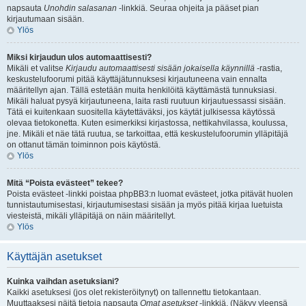
napsauta
Unohdin salasanan
-linkkiä. Seuraa ohjeita ja pääset pian
kirjautumaan sisään.
Ylös
Miksi kirjaudun ulos automaattisesti?
Mikäli et valitse
Kirjaudu automaattisesti sisään jokaisella käynnillä
-rastia,
keskustelufoorumi pitää käyttäjätunnuksesi kirjautuneena vain ennalta
määritellyn ajan. Tällä estetään muita henkilöitä käyttämästä tunnuksiasi.
Mikäli haluat pysyä kirjautuneena, laita rasti ruutuun kirjautuessassi sisään.
Tätä ei kuitenkaan suositella käytettäväksi, jos käytät julkisessa käytössä
olevaa tietokonetta. Kuten esimerkiksi kirjastossa, nettikahvilassa, koulussa,
jne. Mikäli et näe tätä ruutua, se tarkoittaa, että keskustelufoorumin ylläpitäjä
on ottanut tämän toiminnon pois käytöstä.
Ylös
Mitä “Poista evästeet” tekee?
Poista evästeet -linkki poistaa phpBB3:n luomat evästeet, jotka pitävät huolen
tunnistautumisestasi, kirjautumisestasi sisään ja myös pitää kirjaa luetuista
viesteistä, mikäli ylläpitäjä on näin määritellyt.
Ylös
Käyttäjän asetukset
Kuinka vaihdan asetuksiani?
Kaikki asetuksesi (jos olet rekisteröitynyt) on tallennettu tietokantaan.
Muuttaaksesi näitä tietoja napsauta
Omat asetukset
-linkkiä. (Näkyy yleensä