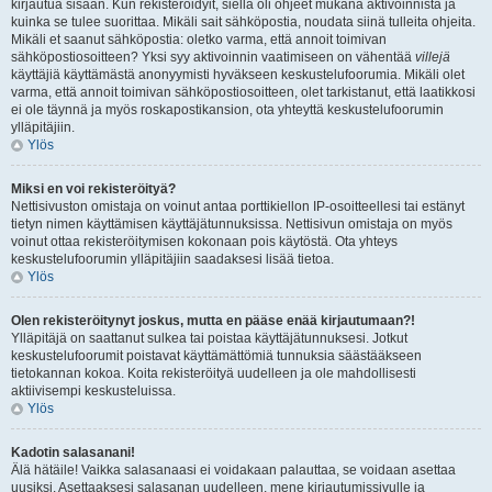
kirjautua sisään. Kun rekisteröidyit, siellä oli ohjeet mukana aktivoinnista ja
kuinka se tulee suorittaa. Mikäli sait sähköpostia, noudata siinä tulleita ohjeita.
Mikäli et saanut sähköpostia: oletko varma, että annoit toimivan
sähköpostiosoitteen? Yksi syy aktivoinnin vaatimiseen on vähentää
villejä
käyttäjiä käyttämästä anonyymisti hyväkseen keskustelufoorumia. Mikäli olet
varma, että annoit toimivan sähköpostiosoitteen, olet tarkistanut, että laatikkosi
ei ole täynnä ja myös roskapostikansion, ota yhteyttä keskustelufoorumin
ylläpitäjiin.
Ylös
Miksi en voi rekisteröityä?
Nettisivuston omistaja on voinut antaa porttikiellon IP-osoitteellesi tai estänyt
tietyn nimen käyttämisen käyttäjätunnuksissa. Nettisivun omistaja on myös
voinut ottaa rekisteröitymisen kokonaan pois käytöstä. Ota yhteys
keskustelufoorumin ylläpitäjiin saadaksesi lisää tietoa.
Ylös
Olen rekisteröitynyt joskus, mutta en pääse enää kirjautumaan?!
Ylläpitäjä on saattanut sulkea tai poistaa käyttäjätunnuksesi. Jotkut
keskustelufoorumit poistavat käyttämättömiä tunnuksia säästääkseen
tietokannan kokoa. Koita rekisteröityä uudelleen ja ole mahdollisesti
aktiivisempi keskusteluissa.
Ylös
Kadotin salasanani!
Älä hätäile! Vaikka salasanaasi ei voidakaan palauttaa, se voidaan asettaa
uusiksi. Asettaaksesi salasanan uudelleen, mene kirjautumissivulle ja