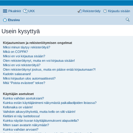
Pikalinkit
UKK
Rekisteröidy
Kirjaudu sisään
Etusivu
tsi
Usein kysyttyä
Kirjautumisen ja rekisteröitymisen ongelmat
Miksi minun täytyy rekisteröityä?
Mikä on COPPA?
Miksi en voi kirjautua sisään?
Olen rekisteröitynyt, mutta en voi kirjautua sisään!
Miksi en voi rekisteröityä?
Olen rekisteröitynyt joskus, mutta en pääse enää kirjautumaan?!
Kadotin salasanani!
Miksi kirjaudun ulos automaattisesti?
Mitä “Poista evästeet” tekee?
Käyttäjän asetukset
Kuinka vaihdan asetuksiani?
Kuinka estän käyttäjänimeni näkymästä paikallaolijoiden listassa?
Kellonaika on väärin!
Vaihdoin aikavyöhykettä, mutta kello on silti väärin!
Kieltäni ei näy luettelossa!
Kuinka näytän kuvan käyttäjätunnukseni alapuolella?
Miten saan avatarin näkymään?
Kuinka vaihdan arvoani?