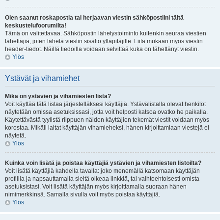
Olen saanut roskapostia tai herjaavan viestin sähköpostiini tältä
keskustelufoorumilta!
Tämä on valitettavaa. Sähköpostin lähetystoiminto kuitenkin seuraa viestien
lähettäjiä, joten lähetä viestin sisältö ylläpitäjille. Liitä mukaan myös viestin
header-tiedot. Näillä tiedoilla voidaan selvittää kuka on lähettänyt viestin.
Ylös
Ystävät ja vihamiehet
Mikä on ystävien ja vihamiesten lista?
Voit käyttää tätä listaa järjestelläksesi käyttäjiä. Ystävälistalla olevat henkilöt
näytetään omissa asetuksissasi, jotta voit helposti katsoa ovatko he paikalla.
Käytettävästä tyylistä riippuen näiden käyttäjien tekemät viestit voidaan myös
korostaa. Mikäli laitat käyttäjän vihamieheksi, hänen kirjoittamiaan viestejä ei
näytetä.
Ylös
Kuinka voin lisätä ja poistaa käyttäjiä ystävien ja vihamiesten listoilta?
Voit lisätä käyttäjiä kahdella tavalla: joko menemällä katsomaan käyttäjän
profiilia ja napsauttamalla sieltä oikeaa linkkiä, tai vaihtoehtoisesti omista
asetuksistasi. Voit lisätä käyttäjän myös kirjoittamalla suoraan hänen
nimimerkkinsä. Samalla sivulla voit myös poistaa käyttäjiä.
Ylös