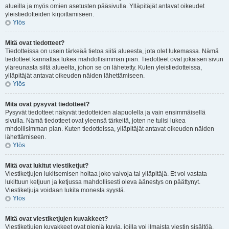
alueilla ja myös omien asetusten pääsivulla. Ylläpitäjät antavat oikeudet
yleistiedotteiden kirjoittamiseen.
Ylös
Mitä ovat tiedotteet?
Tiedotteissa on usein tärkeää tietoa siitä alueesta, jota olet lukemassa. Nämä
tiedotteet kannattaa lukea mahdollisimman pian. Tiedotteet ovat jokaisen sivun
yläreunasta siltä alueelta, johon se on lähetetty. Kuten yleistiedotteissa,
ylläpitäjät antavat oikeuden näiden lähettämiseen.
Ylös
Mitä ovat pysyvät tiedotteet?
Pysyvät tiedotteet näkyvät tiedotteiden alapuolella ja vain ensimmäisellä
sivulla. Nämä tiedotteet ovat yleensä tärkeitä, joten ne tulisi lukea
mhdollisimman pian. Kuten tiedotteissa, ylläpitäjät antavat oikeuden näiden
lähettämiseen.
Ylös
Mitä ovat lukitut viestiketjut?
Viestiketjujen lukitsemisen hoitaa joko valvoja tai ylläpitäjä. Et voi vastata
lukittuun ketjuun ja ketjussa mahdollisesti oleva äänestys on päättynyt.
Viestiketjuja voidaan lukita monesta syystä.
Ylös
Mitä ovat viestiketjujen kuvakkeet?
Viestiketjujen kuvakkeet ovat pieniä kuvia, joilla voi ilmaista viestin sisältöä.