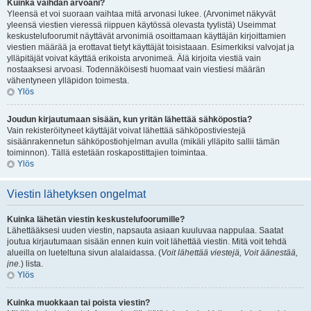
Kuinka vaihdan arvoani?
Yleensä et voi suoraan vaihtaa mitä arvonasi lukee. (Arvonimet näkyvät
yleensä viestien vieressä riippuen käytössä olevasta tyylistä) Useimmat
keskustelufoorumit näyttävät arvonimiä osoittamaan käyttäjän kirjoittamien
viestien määrää ja erottavat tietyt käyttäjät toisistaaan. Esimerkiksi valvojat ja
ylläpitäjät voivat käyttää erikoista arvonimeä. Älä kirjoita viestiä vain
nostaaksesi arvoasi. Todennäköisesti huomaat vain viestiesi määrän
vähentyneen ylläpidon toimesta.
Ylös
Joudun kirjautumaan sisään, kun yritän lähettää sähköpostia?
Vain rekisteröityneet käyttäjät voivat lähettää sähköpostiviestejä
sisäänrakennetun sähköpostiohjelman avulla (mikäli ylläpito sallii tämän
toiminnon). Tällä estetään roskapostittajien toimintaa.
Ylös
Viestin lähetyksen ongelmat
Kuinka lähetän viestin keskustelufoorumille?
Lähettääksesi uuden viestin, napsauta asiaan kuuluvaa nappulaa. Saatat
joutua kirjautumaan sisään ennen kuin voit lähettää viestin. Mitä voit tehdä
alueilla on lueteltuna sivun alalaidassa. (
Voit lähettää viestejä, Voit äänestää,
jne.
) lista.
Ylös
Kuinka muokkaan tai poista viestin?