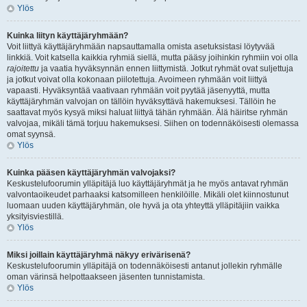
Ylös
Kuinka liityn käyttäjäryhmään?
Voit liittyä käyttäjäryhmään napsauttamalla omista asetuksistasi löytyvää
linkkiä. Voit katsella kaikkia ryhmiä siellä, mutta pääsy joihinkin ryhmiin voi olla
rajoitettu
ja vaatia hyväksynnän ennen liittymistä. Jotkut ryhmät ovat suljettuja
ja jotkut voivat olla kokonaan piilotettuja. Avoimeen ryhmään voit liittyä
vapaasti. Hyväksyntää vaativaan ryhmään voit pyytää jäsenyyttä, mutta
käyttäjäryhmän valvojan on tällöin hyväksyttävä hakemuksesi. Tällöin he
saattavat myös kysyä miksi haluat liittyä tähän ryhmään. Älä häiritse ryhmän
valvojaa, mikäli tämä torjuu hakemuksesi. Siihen on todennäköisesti olemassa
omat syynsä.
Ylös
Kuinka pääsen käyttäjäryhmän valvojaksi?
Keskustelufoorumin ylläpitäjä luo käyttäjäryhmät ja he myös antavat ryhmän
valvontaoikeudet parhaaksi katsomilleen henkilöille. Mikäli olet kiinnostunut
luomaan uuden käyttäjäryhmän, ole hyvä ja ota yhteyttä ylläpitäjiin vaikka
yksityisviestillä.
Ylös
Miksi joillain käyttäjäryhmä näkyy erivärisenä?
Keskustelufoorumin ylläpitäjä on todennäköisesti antanut jollekin ryhmälle
oman värinsä helpottaakseen jäsenten tunnistamista.
Ylös