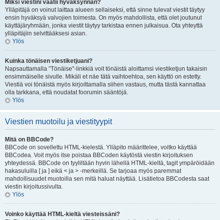
Miksi viestini vaatii hyväksynnän?
Ylläpitäjä on voinut laittaa alueen sellaiseksi, että sinne tulevat viestit täytyy
ensin hyväksyä valvojien toimesta. On myös mahdollista, että olet joutunut
käyttäjäryhmään, jonka viestit täytyy tarkistaa ennen julkaisua. Ota yhteyttä
ylläpitäjiin selvittääksesi asian.
Ylös
Kuinka tönäisen viestiketjuani?
Napsauttamalla "Tönäise"-linkkiä voit tönäistä aloittamsi viestiketjun takaisin
ensimmäiselle sivulle. Mikäli et näe tätä vaihtoehtoa, sen käyttö on estetty.
Viestiä voi tönäistä myös kirjoittamalla siihen vastaus, mutta tästä kannattaa
olla tarkkana, että noudatat foorumin sääntöjä.
Ylös
Viestien muotoilu ja viestityypit
Mitä on BBCode?
BBCode on sovellettu HTML-kielestä. Ylläpito määrittelee, voitko käyttää
BBCodea. Voit myös itse poistaa BBCoden käytöstä viestin kirjoituksen
yhteydessä. BBCode on tyyliltään hyvin lähellä HTML-kieltä, tagit ympäröidään
hakasuluilla [ ja ] eikä < ja > -merkeillä. Se tarjoaa myös paremmat
mahdollisuudet muotoilla sen mitä haluat näyttää. Lisätietoa BBCodesta saat
viestin kirjoitussivulta.
Ylös
Voinko käyttää HTML-kieltä viesteissäni?