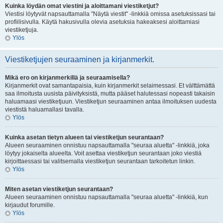
Kuinka löydän omat viestini ja aloittamani viestiketjut?
Viestisi löytyvät napsauttamalla "Näytä viestit" -linkkiä omissa asetuksissasi tai
profiilisivulla. Käytä hakusivulla olevia asetuksia hakeaksesi aloittamiasi
viestiketjuja.
Ylös
Viestiketjujen seuraaminen ja kirjanmerkit.
Mikä ero on kirjanmerkillä ja seuraamisella?
Kirjanmerkit ovat samantapaisia, kuin kirjanmerkit selaimessasi. Et välttämättä
saa ilmoitusta uusista päivityksistä, mutta pääset halutessasi nopeasti takaisin
haluamaasi viestiketjuun. Viestiketjun seuraaminen antaa ilmoituksen uudesta
viestistä haluamallasi tavalla.
Ylös
Kuinka asetan tietyn alueen tai viestiketjun seurantaan?
Alueen seuraaminen onnistuu napsauttamalla "seuraa aluetta" -linkkiä, joka
löytyy jokaiselta alueelta. Voit asettaa viestiketjun seurantaan joko viestiä
kirjoittaessasi tai valitsemalla viestiketjun seurantaan tarkoitetun linkin.
Ylös
Miten asetan viestiketjun seurantaan?
Alueen seuraaminen onnistuu napsauttamalla "seuraa aluetta" -linkkiä, kun
kirjaudut forumille.
Ylös