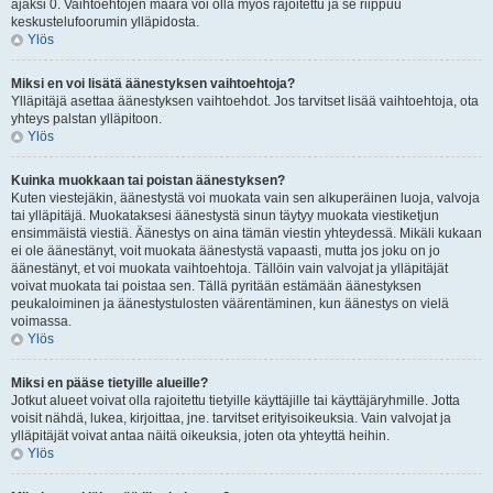
ajaksi 0. Vaihtoehtojen määrä voi olla myös rajoitettu ja se riippuu
keskustelufoorumin ylläpidosta.
Ylös
Miksi en voi lisätä äänestyksen vaihtoehtoja?
Ylläpitäjä asettaa äänestyksen vaihtoehdot. Jos tarvitset lisää vaihtoehtoja, ota
yhteys palstan ylläpitoon.
Ylös
Kuinka muokkaan tai poistan äänestyksen?
Kuten viestejäkin, äänestystä voi muokata vain sen alkuperäinen luoja, valvoja
tai ylläpitäjä. Muokataksesi äänestystä sinun täytyy muokata viestiketjun
ensimmäistä viestiä. Äänestys on aina tämän viestin yhteydessä. Mikäli kukaan
ei ole äänestänyt, voit muokata äänestystä vapaasti, mutta jos joku on jo
äänestänyt, et voi muokata vaihtoehtoja. Tällöin vain valvojat ja ylläpitäjät
voivat muokata tai poistaa sen. Tällä pyritään estämään äänestyksen
peukaloiminen ja äänestystulosten väärentäminen, kun äänestys on vielä
voimassa.
Ylös
Miksi en pääse tietyille alueille?
Jotkut alueet voivat olla rajoitettu tietyille käyttäjille tai käyttäjäryhmille. Jotta
voisit nähdä, lukea, kirjoittaa, jne. tarvitset erityisoikeuksia. Vain valvojat ja
ylläpitäjät voivat antaa näitä oikeuksia, joten ota yhteyttä heihin.
Ylös