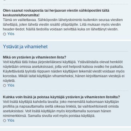
Olen saanut roskapostia tai herjaavan viestin sähköpostiini tältä
keskustelufoorumilta!
Tämä on valitettavaa. Sähköpostin lähetystoiminto kuitenkin seuraa viestien
lähettäjiä, joten lähetä viestin sisältö ylläpitäjille. Liitä mukaan myös viestin
header-tiedot. Näillä tiedoilla voidaan selvittää kuka on lähettänyt viestin.
Ylös
Ystävät ja vihamiehet
Mikä on ystävien ja vihamiesten lista?
Voit käyttää tätä listaa järjestelläksesi käyttäjiä. Ystävälistalla olevat henkilöt
näytetään omissa asetuksissasi, jotta voit helposti katsoa ovatko he paikalla.
Käytettävästä tyylistä riippuen näiden käyttäjien tekemät viestit voidaan myös
korostaa. Mikäli laitat käyttäjän vihamieheksi, hänen kirjoittamiaan viestejä ei
näytetä.
Ylös
Kuinka voin lisätä ja poistaa käyttäjiä ystävien ja vihamiesten listoilta?
Voit lisätä käyttäjiä kahdella tavalla: joko menemällä katsomaan käyttäjän
profiilia ja napsauttamalla sieltä oikeaa linkkiä, tai vaihtoehtoisesti omista
asetuksistasi. Voit lisätä käyttäjän myös kirjoittamalla suoraan hänen
nimimerkkinsä. Samalla sivulla voit myös poistaa käyttäjiä.
Ylös