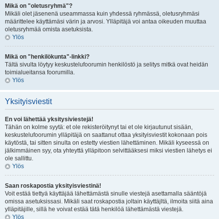
Mikä on "oletusryhmä"?
Mikäli olet jäsenenä useammassa kuin yhdessä ryhmässä, oletusryhmäsi
määrittelee käyttämäsi värin ja arvosi. Ylläpitäjä voi antaa oikeuden muuttaa
oletusryhmää omista asetuksista.
Ylös
Mikä on "henkilökunta"-linkki?
Tältä sivulta löytyy keskustelufoorumin henkilöstö ja selitys mitkä ovat heidän
toimialueitansa foorumilla.
Ylös
Yksityisviestit
En voi lähettää yksitysiviestejä!
Tähän on kolme syytä: et ole rekisteröitynyt tai et ole kirjautunut sisään,
keskustelufoorumin ylläpitäjä on saattanut ottaa yksityisviestit kokonaan pois
käytöstä, tai sitten sinulta on estetty viestien lähettäminen. Mikäli kyseessä on
jälkimmäinen syy, ota yhteyttä ylläpitoon selvittääksesi miksi viestien lähetys ei
ole sallittu.
Ylös
Saan roskapostia yksityisviestinä!
Voit estää tiettyä käyttäjää lähettämästä sinulle viestejä asettamalla sääntöjä
omissa asetuksissasi. Mikäli saat roskapostia joltain käyttäjltä, ilmoita siitä aina
ylläpitäjille, sillä he voivat estää tätä henkilöä lähettämästä viestejä.
Ylös