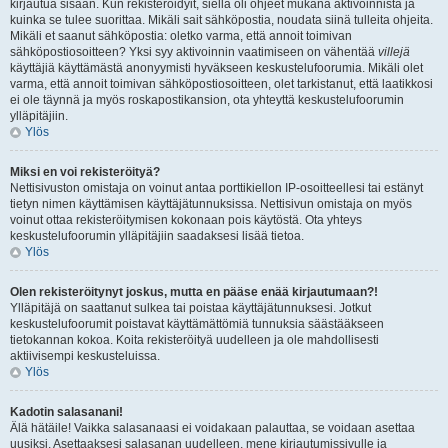
kirjautua sisään. Kun rekisteröidyit, siellä oli ohjeet mukana aktivoinnista ja
kuinka se tulee suorittaa. Mikäli sait sähköpostia, noudata siinä tulleita ohjeita.
Mikäli et saanut sähköpostia: oletko varma, että annoit toimivan
sähköpostiosoitteen? Yksi syy aktivoinnin vaatimiseen on vähentää
villejä
käyttäjiä käyttämästä anonyymisti hyväkseen keskustelufoorumia. Mikäli olet
varma, että annoit toimivan sähköpostiosoitteen, olet tarkistanut, että laatikkosi
ei ole täynnä ja myös roskapostikansion, ota yhteyttä keskustelufoorumin
ylläpitäjiin.
Ylös
Miksi en voi rekisteröityä?
Nettisivuston omistaja on voinut antaa porttikiellon IP-osoitteellesi tai estänyt
tietyn nimen käyttämisen käyttäjätunnuksissa. Nettisivun omistaja on myös
voinut ottaa rekisteröitymisen kokonaan pois käytöstä. Ota yhteys
keskustelufoorumin ylläpitäjiin saadaksesi lisää tietoa.
Ylös
Olen rekisteröitynyt joskus, mutta en pääse enää kirjautumaan?!
Ylläpitäjä on saattanut sulkea tai poistaa käyttäjätunnuksesi. Jotkut
keskustelufoorumit poistavat käyttämättömiä tunnuksia säästääkseen
tietokannan kokoa. Koita rekisteröityä uudelleen ja ole mahdollisesti
aktiivisempi keskusteluissa.
Ylös
Kadotin salasanani!
Älä hätäile! Vaikka salasanaasi ei voidakaan palauttaa, se voidaan asettaa
uusiksi. Asettaaksesi salasanan uudelleen, mene kirjautumissivulle ja