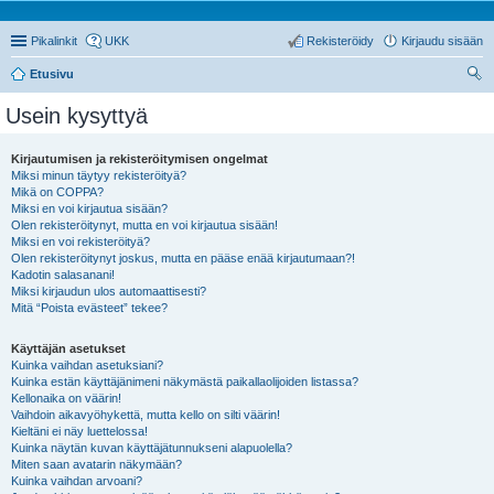
Pikalinkit
UKK
Rekisteröidy
Kirjaudu sisään
Etusivu
tsi
Usein kysyttyä
Kirjautumisen ja rekisteröitymisen ongelmat
Miksi minun täytyy rekisteröityä?
Mikä on COPPA?
Miksi en voi kirjautua sisään?
Olen rekisteröitynyt, mutta en voi kirjautua sisään!
Miksi en voi rekisteröityä?
Olen rekisteröitynyt joskus, mutta en pääse enää kirjautumaan?!
Kadotin salasanani!
Miksi kirjaudun ulos automaattisesti?
Mitä “Poista evästeet” tekee?
Käyttäjän asetukset
Kuinka vaihdan asetuksiani?
Kuinka estän käyttäjänimeni näkymästä paikallaolijoiden listassa?
Kellonaika on väärin!
Vaihdoin aikavyöhykettä, mutta kello on silti väärin!
Kieltäni ei näy luettelossa!
Kuinka näytän kuvan käyttäjätunnukseni alapuolella?
Miten saan avatarin näkymään?
Kuinka vaihdan arvoani?