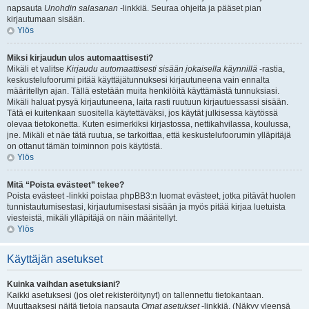
napsauta
Unohdin salasanan
-linkkiä. Seuraa ohjeita ja pääset pian
kirjautumaan sisään.
Ylös
Miksi kirjaudun ulos automaattisesti?
Mikäli et valitse
Kirjaudu automaattisesti sisään jokaisella käynnillä
-rastia,
keskustelufoorumi pitää käyttäjätunnuksesi kirjautuneena vain ennalta
määritellyn ajan. Tällä estetään muita henkilöitä käyttämästä tunnuksiasi.
Mikäli haluat pysyä kirjautuneena, laita rasti ruutuun kirjautuessassi sisään.
Tätä ei kuitenkaan suositella käytettäväksi, jos käytät julkisessa käytössä
olevaa tietokonetta. Kuten esimerkiksi kirjastossa, nettikahvilassa, koulussa,
jne. Mikäli et näe tätä ruutua, se tarkoittaa, että keskustelufoorumin ylläpitäjä
on ottanut tämän toiminnon pois käytöstä.
Ylös
Mitä “Poista evästeet” tekee?
Poista evästeet -linkki poistaa phpBB3:n luomat evästeet, jotka pitävät huolen
tunnistautumisestasi, kirjautumisestasi sisään ja myös pitää kirjaa luetuista
viesteistä, mikäli ylläpitäjä on näin määritellyt.
Ylös
Käyttäjän asetukset
Kuinka vaihdan asetuksiani?
Kaikki asetuksesi (jos olet rekisteröitynyt) on tallennettu tietokantaan.
Muuttaaksesi näitä tietoja napsauta
Omat asetukset
-linkkiä. (Näkyy yleensä