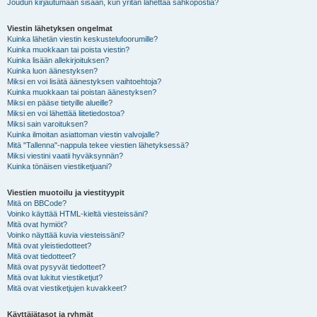
Joudun kirjautumaan sisään, kun yritän lähettää sähköpostia?
Viestin lähetyksen ongelmat
Kuinka lähetän viestin keskustelufoorumille?
Kuinka muokkaan tai poista viestin?
Kuinka lisään allekirjoituksen?
Kuinka luon äänestyksen?
Miksi en voi lisätä äänestyksen vaihtoehtoja?
Kuinka muokkaan tai poistan äänestyksen?
Miksi en pääse tietyille alueille?
Miksi en voi lähettää liitetiedostoa?
Miksi sain varoituksen?
Kuinka ilmoitan asiattoman viestin valvojalle?
Mitä "Tallenna"-nappula tekee viestien lähetyksessä?
Miksi viestini vaatii hyväksynnän?
Kuinka tönäisen viestiketjuani?
Viestien muotoilu ja viestityypit
Mitä on BBCode?
Voinko käyttää HTML-kieltä viesteissäni?
Mitä ovat hymiöt?
Voinko näyttää kuvia viesteissäni?
Mitä ovat yleistiedotteet?
Mitä ovat tiedotteet?
Mitä ovat pysyvät tiedotteet?
Mitä ovat lukitut viestiketjut?
Mitä ovat viestiketjujen kuvakkeet?
Käyttäjätasot ja ryhmät