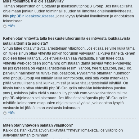
Miksi toimintoa X ei ole saatavilla?
Tämän ohjelmiston on tuottanut ja lisensoinut phpBB Group. Jos haluat lisätä
ohjelmaan jonkun uuden toiminnallisuuden tai ilmoittaa ohjelmointivirheestä,
käy
phpBB:n ideakeskuksessa
, josta löytyy työkalut ilmoituksen ja ehdotuksen
tekemiseen.
Ylös
Kehen otan yhteyttä tällä keskustelufoorumilla esiintyvistä loukkaavista
ja/tai laittomista asioista?
Sinun tulee ottaa yhteyttä järjestelmän ylläpitoon. Jos et saa selville kuka tämä
on, tulee sinun ottaa yhteyttä jonkin foorumin valvojaan ja kysyä häneltä kenen
puoleen tulee kääntyä. Jos et vieläkään saa vastausta, sinun tulee ottaa
yhteyttä web-osoitteen (domainin) omistajaan (tämä selviää whois-kyselyllä)
tai jos kyseessä on vapaa järjestelmä (esim. Yahoo!, free.fr, f2s.com, jne.), ko.
palvelun hallintoon tai turva- tms. osastoon. Pyydämme ottamaan huomioon
ettei phpBB Group voi millään lailla kontrolloida, eikä sitä voida mitenkään
pitää vastuullisena siitä kuinka, missä ja kuka tätä järjestelmää käyttää. On
täysin turhaa ottaa yhteyttä phpBB Group:iin missään lakiasioissa (vastuu
yms.), asioissa jotka eivät suoraan liity phpbb.com-verkkosivustoon tai itse
phpBB-ohjelmaan sellaisenaan. Jos lähetät sähköpostia phpBB Group:lle
mistään kolmannen osapuolen ohjelmiston käytöstä, voit odottaa lyhyttä
vastausta tai jäädä ilman vastausta kokonaan.
Ylös
Miten otan yhteyden palstan ylläpitoon?
Kaikki palstan käyttäjät voivat käyttää "Yhteys" lomaketta, jos ylläpito on
aktivoinut tämän toiminnan.