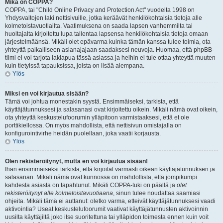
Mikä on COPPA?
COPPA, tai "Child Online Privacy and Protection Act" vuodelta 1998 on
Yhdysvaltojen laki nettisivuille, jotka keräävät henkilökohtaisia tietoja alle
kolmetoistavuotiailta. Vaatimuksena on saada lapsen vanhemmilta tai
huoltajalta kirjoitettu lupa tallentaa lapsensa henkilökohtaisia tietoja omaan
järjestelmäänsä. Mikäli olet epävarma kuinka tämän kanssa tulee toimia, ota
yhteyttä paikalliseen asianajajaan saadaksesi neuvoja. Huomaa, että phpBB-
tiimi ei voi tarjota lakiapua tässä asiassa ja heihin ei tule ottaa yhteyttä muuten
kuin tietyissä tapauksissa, joista on lisää alempana.
Ylös
Miksi en voi kirjautua sisään?
Tämä voi johtua monestakin syystä. Ensimmäiseksi, tarkista, että
käyttäjätunnuksesi ja salasanasi ovat kirjoitettu oikein. Mikäli nämä ovat oikein,
ota yhteyttä keskustelufoorumin ylläpitoon varmistaaksesi, että et ole
porttikiellossa. On myös mahdollista, että nettisivun omistajalla on
konfigurointivirhe heidän puolellaan, joka vaatii korjausta.
Ylös
Olen rekisteröitynyt, mutta en voi kirjautua sisään!
Ihan ensimmäiseksi tarkista, että kirjoitat varmasti oikean käyttäjätunnuksen ja
salasanan. Mikäli nämä ovat kunnossa on mahdollista, että jompikumpi
kahdesta asiasta on tapahtunut. Mikäli COPPA-tuki on päällä ja
olet
rekisteröitynyt alle kolmetoistavuotiaana
, sinun tulee noudattaa saamiasi
ohjeita. Mikäli tämä ei auttanut: oletko varma, etteivät käyttäjätunnuksesi vaadi
aktivointia? Useat keskustelufoorumit vaativat käyttäjätunnusten aktivoinnin
uusilta käyttäjiltä joko itse suoritettuna tai ylläpidon toimesta ennen kuin voit