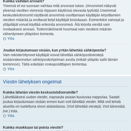
Kuinka vaihdan arvoani?
Yleensä et voi suoraan vaihtaa mitä arvonasi lukee. (Arvonimet näkyvät
yleensä viestien vieressä riippuen käytössä olevasta tyylistä) Useimmat
keskustelufoorumit näyttävät arvonimiä osoittamaan käyttäjän kirjoittamien
viestien määrää ja erottavat tietyt käyttäjät toisistaaan. Esimerkiksi valvojat ja
ylläpitäjät voivat käyttää erikoista arvonimeä. Älä kirjoita viestiä vain
nostaaksesi arvoasi. Todennäköisesti huomaat vain viestiesi määrän
vähentyneen ylläpidon toimesta.
Ylös
Joudun kirjautumaan sisään, kun yritän lähettää sähköpostia?
Vain rekisteröityneet käyttäjät voivat lähettää sähköpostiviestejä
sisäänrakennetun sähköpostiohjelman avulla (mikäli ylläpito sallii tämän
toiminnon). Tällä estetään roskapostittajien toimintaa.
Ylös
Viestin lähetyksen ongelmat
Kuinka lähetän viestin keskustelufoorumille?
Lähettääksesi uuden viestin, napsauta asiaan kuuluvaa nappulaa. Saatat
joutua kirjautumaan sisään ennen kuin voit lähettää viestin. Mitä voit tehdä
alueilla on lueteltuna sivun alalaidassa. (
Voit lähettää viestejä, Voit äänestää,
jne.
) lista.
Ylös
Kuinka muokkaan tai poista viestin?