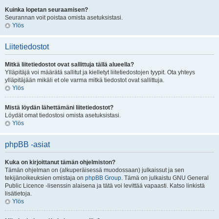
Kuinka lopetan seuraamisen?
Seurannan voit poistaa omista asetuksistasi.
Ylös
Liitetiedostot
Mitkä liitetiedostot ovat sallittuja tällä alueella?
Ylläpitäjä voi määrätä sallitut ja kielletyt liitetiedostojen tyypit. Ota yhteys
ylläpitäjään mikäli et ole varma mitkä tiedostot ovat sallittuja.
Ylös
Mistä löydän lähettämäni liitetiedostot?
Löydät omat tiedostosi omista asetuksistasi.
Ylös
phpBB -asiat
Kuka on kirjoittanut tämän ohjelmiston?
Tämän ohjelman on (alkuperäisessä muodossaan) julkaissut ja sen
tekijänoikeuksien omistaja on
phpBB Group
. Tämä on julkaistu GNU General
Public Licence -lisenssin alaisena ja tätä voi levittää vapaasti. Katso linkistä
lisätietoja.
Ylös