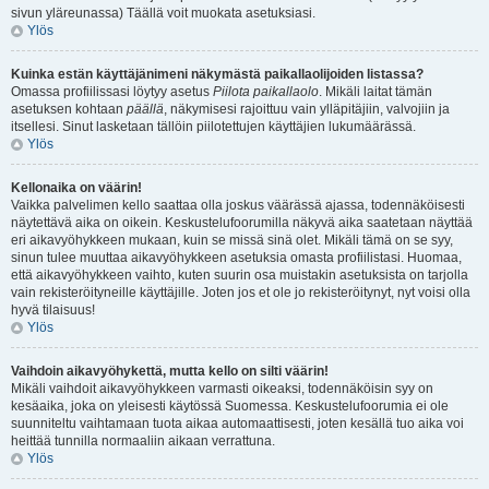
sivun yläreunassa) Täällä voit muokata asetuksiasi.
Ylös
Kuinka estän käyttäjänimeni näkymästä paikallaolijoiden listassa?
Omassa profiilissasi löytyy asetus
Piilota paikallaolo
. Mikäli laitat tämän
asetuksen kohtaan
päällä
, näkymisesi rajoittuu vain ylläpitäjiin, valvojiin ja
itsellesi. Sinut lasketaan tällöin piilotettujen käyttäjien lukumäärässä.
Ylös
Kellonaika on väärin!
Vaikka palvelimen kello saattaa olla joskus väärässä ajassa, todennäköisesti
näytettävä aika on oikein. Keskustelufoorumilla näkyvä aika saatetaan näyttää
eri aikavyöhykkeen mukaan, kuin se missä sinä olet. Mikäli tämä on se syy,
sinun tulee muuttaa aikavyöhykkeen asetuksia omasta profiilistasi. Huomaa,
että aikavyöhykkeen vaihto, kuten suurin osa muistakin asetuksista on tarjolla
vain rekisteröityneille käyttäjille. Joten jos et ole jo rekisteröitynyt, nyt voisi olla
hyvä tilaisuus!
Ylös
Vaihdoin aikavyöhykettä, mutta kello on silti väärin!
Mikäli vaihdoit aikavyöhykkeen varmasti oikeaksi, todennäköisin syy on
kesäaika, joka on yleisesti käytössä Suomessa. Keskustelufoorumia ei ole
suunniteltu vaihtamaan tuota aikaa automaattisesti, joten kesällä tuo aika voi
heittää tunnilla normaaliin aikaan verrattuna.
Ylös