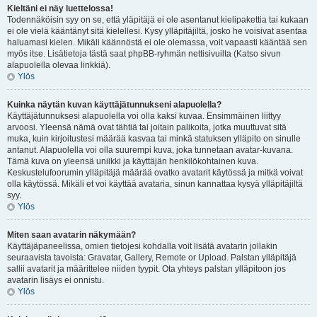
Kieltäni ei näy luettelossa!
Todennäköisin syy on se, että yläpitäjä ei ole asentanut kielipakettia tai kukaan
ei ole vielä kääntänyt sitä kielellesi. Kysy ylläpitäjiltä, josko he voisivat asentaa
haluamasi kielen. Mikäli käännöstä ei ole olemassa, voit vapaasti kääntää sen
myös itse. Lisätietoja tästä saat phpBB-ryhmän nettisivuilta (Katso sivun
alapuolella olevaa linkkiä).
Ylös
Kuinka näytän kuvan käyttäjätunnukseni alapuolella?
Käyttäjätunnuksesi alapuolella voi olla kaksi kuvaa. Ensimmäinen liittyy
arvoosi. Yleensä nämä ovat tähtiä tai joitain palikoita, jotka muuttuvat sitä
muka, kuin kirjoitustesi määrää kasvaa tai minkä statuksen ylläpito on sinulle
antanut. Alapuolella voi olla suurempi kuva, joka tunnetaan avatar-kuvana.
Tämä kuva on yleensä uniikki ja käyttäjän henkilökohtainen kuva.
Keskustelufoorumin ylläpitäjä määrää ovatko avatarit käytössä ja mitkä voivat
olla käytössä. Mikäli et voi käyttää avataria, sinun kannattaa kysyä ylläpitäjiltä
syy.
Ylös
Miten saan avatarin näkymään?
Käyttäjäpaneelissa, omien tietojesi kohdalla voit lisätä avatarin jollakin
seuraavista tavoista: Gravatar, Gallery, Remote or Upload. Palstan ylläpitäjä
sallii avatarit ja määrittelee niiden tyypit. Ota yhteys palstan ylläpitoon jos
avatarin lisäys ei onnistu.
Ylös