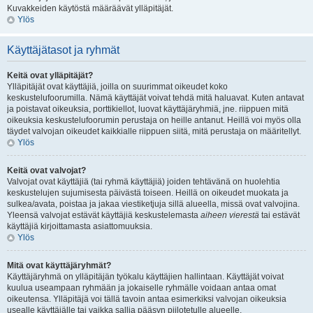
Kuvakkeiden käytöstä määräävät ylläpitäjät.
Ylös
Käyttäjätasot ja ryhmät
Keitä ovat ylläpitäjät?
Ylläpitäjät ovat käyttäjiä, joilla on suurimmat oikeudet koko
keskustelufoorumilla. Nämä käyttäjät voivat tehdä mitä haluavat. Kuten antavat
ja poistavat oikeuksia, porttikiellot, luovat käyttäjäryhmiä, jne. riippuen mitä
oikeuksia keskustelufoorumin perustaja on heille antanut. Heillä voi myös olla
täydet valvojan oikeudet kaikkialle riippuen siitä, mitä perustaja on määritellyt.
Ylös
Keitä ovat valvojat?
Valvojat ovat käyttäjiä (tai ryhmä käyttäjiä) joiden tehtävänä on huolehtia
keskustelujen sujumisesta päivästä toiseen. Heillä on oikeudet muokata ja
sulkea/avata, poistaa ja jakaa viestiketjuja sillä alueella, missä ovat valvojina.
Yleensä valvojat estävät käyttäjiä keskustelemasta
aiheen vierestä
tai estävät
käyttäjiä kirjoittamasta asiattomuuksia.
Ylös
Mitä ovat käyttäjäryhmät?
Käyttäjäryhmä on ylläpitäjän työkalu käyttäjien hallintaan. Käyttäjät voivat
kuulua useampaan ryhmään ja jokaiselle ryhmälle voidaan antaa omat
oikeutensa. Ylläpitäjä voi tällä tavoin antaa esimerkiksi valvojan oikeuksia
usealle käyttäjälle tai vaikka sallia pääsyn piilotetulle alueelle.