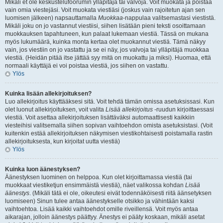
Mikäli et ole keskustelufoorumin ylläpitäjä tai valvoja. Voit muokata ja poistaa
vain omia viestejäsi. Voit muokata viestiäsi (joskus vain rajoitetun ajan sen
luomisen jälkeen) napsauttamalla
Muokkaa
-nappulaa valitsemastasi viestistä.
Mikäli joku on jo vastannut viestiisi, siihen lisätään pieni teksti osoittamaan
muokkauksen tapahtuneen, kun palaat lukemaan viestiä. Tässä on mukana
myös lukumäärä, kuinka monta kertaa olet muokannut viestiä. Tämä näkyy
vain, jos viestiin on jo vastattu ja se ei näy, jos valvoja tai ylläpitäjä muokkaa
viestiä. (Heidän pitää itse jättää syy mitä on muokattu ja miksi). Huomaa, että
normaali käyttäjä ei voi poistaa viestiä, jos siihen on vastattu.
Ylös
Kuinka lisään allekirjoituksen?
Luo allekirjoitus käyttääksesi sitä. Voit tehdä tämän omissa asetuksissasi. Kun
olet luonut allekirjoituksen, voit valita
Lisää allekirjoitus
-ruudun kirjoittaessasi
viestiä. Voit asettaa allekirjoituksen lisättäväksi automaattisesti kaikkiin
viesteihisi valitsemalla siihen sopivan vaihtoehdon omista asetuksistasi. (Voit
kuitenkin estää allekirjoituksen näkymisen viestikohtaisesti poistamalla rastin
allekirjoituksesta, kun kirjoitat uutta viestiä)
Ylös
Kuinka luon äänestyksen?
Äänestyksen luominen on helppoa. Kun olet kirjoittamassa viestiä (tai
muokkaat viestiketjun ensimmäistä viestiä), näet valikossa kohdan
Lisää
äänestys
. (Mikäli tätä ei ole, oikeutesi eivät todennäköisesti riitä äänsetyksen
luomiseen) Sinun tulee antaa äänestykselle otsikko ja vähintään kaksi
vaihtoehtoa. Lisää kaikki vaihtoehdot omille riveillensä. Voit myös antaa
aikarajan, jolloin äänestys päättyy. Änestys ei pääty koskaan, mikäli asetat