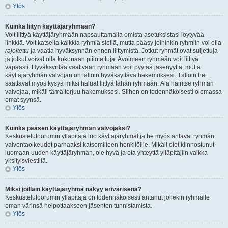
Ylös
Kuinka liityn käyttäjäryhmään?
Voit liittyä käyttäjäryhmään napsauttamalla omista asetuksistasi löytyvää
linkkiä. Voit katsella kaikkia ryhmiä siellä, mutta pääsy joihinkin ryhmiin voi olla
rajoitettu
ja vaatia hyväksynnän ennen liittymistä. Jotkut ryhmät ovat suljettuja
ja jotkut voivat olla kokonaan piilotettuja. Avoimeen ryhmään voit liittyä
vapaasti. Hyväksyntää vaativaan ryhmään voit pyytää jäsenyyttä, mutta
käyttäjäryhmän valvojan on tällöin hyväksyttävä hakemuksesi. Tällöin he
saattavat myös kysyä miksi haluat liittyä tähän ryhmään. Älä häiritse ryhmän
valvojaa, mikäli tämä torjuu hakemuksesi. Siihen on todennäköisesti olemassa
omat syynsä.
Ylös
Kuinka pääsen käyttäjäryhmän valvojaksi?
Keskustelufoorumin ylläpitäjä luo käyttäjäryhmät ja he myös antavat ryhmän
valvontaoikeudet parhaaksi katsomilleen henkilöille. Mikäli olet kiinnostunut
luomaan uuden käyttäjäryhmän, ole hyvä ja ota yhteyttä ylläpitäjiin vaikka
yksityisviestillä.
Ylös
Miksi joillain käyttäjäryhmä näkyy erivärisenä?
Keskustelufoorumin ylläpitäjä on todennäköisesti antanut jollekin ryhmälle
oman värinsä helpottaakseen jäsenten tunnistamista.
Ylös