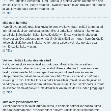
Et. Et voi kirjoittaa viesteihin HTML-koodia ja olettaa viestin rakentuvan sen
avulla. Useat HTML-kielen muotoilut ovat saatavilla myös BBCode-muodossa
ja voit käyttää näitä viestisi muotoiluun.
Ylös
Mitä ovat hymiöt?
Hymiöt ovat pieniä graafisia kuvia, joiden avulla voidaan esitää tunnetta tai
tunnetilaa viestien joukossa, esimerkiksi :) tarkoittaa iloista ja :( tarkoittaa
surullista. Näet täyden listan käytettävistä hymiöistä viestin kirjoituksen
yhteydessä. Ole tarkkana miten näitä käytät, sillä liian monen hymiön käyttö
tekee viestistä helposti lukukelvottoman ja valvoja voi joko poistaa osan
hymiöistä tai koko viestin.
Ylös
Voinko näyttää kuvia viesteissäni?
Kyllä, voit näyttää kuvia viestien joukossa. Mikäli ylläpito on sallinut
liitetiedostojen lähettämisen, voit mahdollisesti lähettää kuvasi suoraan
keskustelualueelle. Muussa tapauksessa joudut linkittämään kuvan
ulkopuoliseslta palvelimelta, esimerkiksi http://www.esimerkki.com/oma-
kuvani.gif. Et voi linkittää kuvia omalta koneeltasi (mikäli se ei ole julkinen
verkkopalvelin) tai salasanan takana olevia kuvia, kuten sähköposti ja muut
salasanan vaativat palvelut. Näyttääksesi kuvan, käytä BBCoden [img]-tagia.
Ylös
Mitä ovat yleistiedotteet?
Yleistiedotteet sisältävät tärkeää tietoa ja nämä tiedotteet kannattaa lukea
mahdollisimman pian. Yleistiedotteet näkyvät kakilla keskustelufoorumin