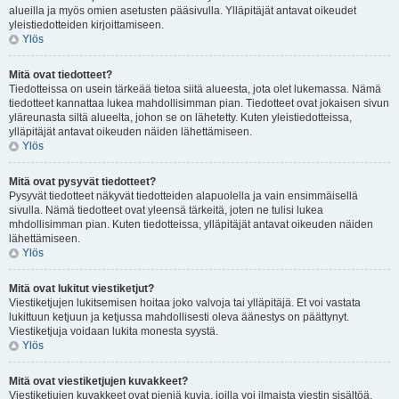
alueilla ja myös omien asetusten pääsivulla. Ylläpitäjät antavat oikeudet
yleistiedotteiden kirjoittamiseen.
Ylös
Mitä ovat tiedotteet?
Tiedotteissa on usein tärkeää tietoa siitä alueesta, jota olet lukemassa. Nämä
tiedotteet kannattaa lukea mahdollisimman pian. Tiedotteet ovat jokaisen sivun
yläreunasta siltä alueelta, johon se on lähetetty. Kuten yleistiedotteissa,
ylläpitäjät antavat oikeuden näiden lähettämiseen.
Ylös
Mitä ovat pysyvät tiedotteet?
Pysyvät tiedotteet näkyvät tiedotteiden alapuolella ja vain ensimmäisellä
sivulla. Nämä tiedotteet ovat yleensä tärkeitä, joten ne tulisi lukea
mhdollisimman pian. Kuten tiedotteissa, ylläpitäjät antavat oikeuden näiden
lähettämiseen.
Ylös
Mitä ovat lukitut viestiketjut?
Viestiketjujen lukitsemisen hoitaa joko valvoja tai ylläpitäjä. Et voi vastata
lukittuun ketjuun ja ketjussa mahdollisesti oleva äänestys on päättynyt.
Viestiketjuja voidaan lukita monesta syystä.
Ylös
Mitä ovat viestiketjujen kuvakkeet?
Viestiketjujen kuvakkeet ovat pieniä kuvia, joilla voi ilmaista viestin sisältöä.