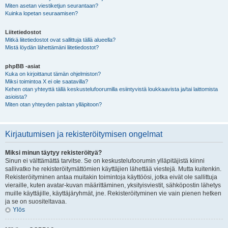
Miten asetan viestiketjun seurantaan?
Kuinka lopetan seuraamisen?
Liitetiedostot
Mitkä liitetiedostot ovat sallittuja tällä alueella?
Mistä löydän lähettämäni liitetiedostot?
phpBB -asiat
Kuka on kirjoittanut tämän ohjelmiston?
Miksi toimintoa X ei ole saatavilla?
Kehen otan yhteyttä tällä keskustelufoorumilla esiintyvistä loukkaavista ja/tai laittomista
asioista?
Miten otan yhteyden palstan ylläpitoon?
Kirjautumisen ja rekisteröitymisen ongelmat
Miksi minun täytyy rekisteröityä?
Sinun ei välttämättä tarvitse. Se on keskustelufoorumin ylläpitäjistä kiinni
sallivatko he rekisteröitymättömien käyttäjien lähettää viestejä. Mutta kuitenkin.
Rekisteröityminen antaa muitakin toimintoja käyttöösi, jotka eivät ole sallittuja
vieraille, kuten avatar-kuvan määrittäminen, yksityisviestit, sähköpostin lähetys
muille käyttäjille, käyttäjäryhmät, jne. Rekisteröityminen vie vain pienen hetken
ja se on suositeltavaa.
Ylös