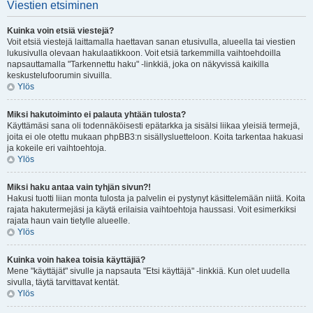
Viestien etsiminen
Kuinka voin etsiä viestejä?
Voit etsiä viestejä laittamalla haettavan sanan etusivulla, alueella tai viestien
lukusivulla olevaan hakulaatikkoon. Voit etsiä tarkemmilla vaihtoehdoilla
napsauttamalla "Tarkennettu haku" -linkkiä, joka on näkyvissä kaikilla
keskustelufoorumin sivuilla.
Ylös
Miksi hakutoiminto ei palauta yhtään tulosta?
Käyttämäsi sana oli todennäköisesti epätarkka ja sisälsi liikaa yleisiä termejä,
joita ei ole otettu mukaan phpBB3:n sisällysluetteloon. Koita tarkentaa hakuasi
ja kokeile eri vaihtoehtoja.
Ylös
Miksi haku antaa vain tyhjän sivun?!
Hakusi tuotti liian monta tulosta ja palvelin ei pystynyt käsittelemään niitä. Koita
rajata hakutermejäsi ja käytä erilaisia vaihtoehtoja haussasi. Voit esimerkiksi
rajata haun vain tietylle alueelle.
Ylös
Kuinka voin hakea toisia käyttäjiä?
Mene "käyttäjät" sivulle ja napsauta "Etsi käyttäjä" -linkkiä. Kun olet uudella
sivulla, täytä tarvittavat kentät.
Ylös