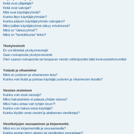
Keitä ovat ylläpitäjät?
Keitä ovat valvojat?
Mitä ovat käyttäjäryhmät?
Kuinka liityn käyttäjäryhmään?
Kuinka pääsen käyttäjäryhmän valvojaksi?
Miksi joillain käyttäjäryhmä näkyy erivärisenä?
Mikä on "oletusryhmä"?
Mikä on "henkilökunta"-linkki?
Yksityisviestit
En voi lähettää yksitysiviestejä!
Saan roskapostia yksityisviestinä!
Olen saanut roskapostia tai herjaavan viestin sähköpostiini tältä keskustelufoorumilta!
Ystävät ja vihamiehet
Mikä on ystävien ja vihamiesten lista?
Kuinka voin lisätä ja poistaa käyttäjiä ystävien ja vihamiesten listoilta?
Viestien etsiminen
Kuinka voin etsiä viestejä?
Miksi hakutoiminto ei palauta yhtään tulosta?
Miksi haku antaa vain tyhjän sivun?!
Kuinka voin hakea toisia käyttäjiä?
Kuinka löydän omat viestini ja aloittamani viestiketjut?
Viestiketjujen seuraaminen ja kirjanmerkit.
Mikä ero on kirjanmerkillä ja seuraamisella?
Kuinka asetan tietyn alueen tai viestiketjun seurantaan?