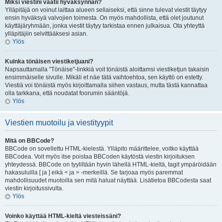
Miksi viestini vaatii hyväksynnän?
Ylläpitäjä on voinut laittaa alueen sellaiseksi, että sinne tulevat viestit täytyy
ensin hyväksyä valvojien toimesta. On myös mahdollista, että olet joutunut
käyttäjäryhmään, jonka viestit täytyy tarkistaa ennen julkaisua. Ota yhteyttä
ylläpitäjiin selvittääksesi asian.
Ylös
Kuinka tönäisen viestiketjuani?
Napsauttamalla "Tönäise"-linkkiä voit tönäistä aloittamsi viestiketjun takaisin
ensimmäiselle sivulle. Mikäli et näe tätä vaihtoehtoa, sen käyttö on estetty.
Viestiä voi tönäistä myös kirjoittamalla siihen vastaus, mutta tästä kannattaa
olla tarkkana, että noudatat foorumin sääntöjä.
Ylös
Viestien muotoilu ja viestityypit
Mitä on BBCode?
BBCode on sovellettu HTML-kielestä. Ylläpito määrittelee, voitko käyttää
BBCodea. Voit myös itse poistaa BBCoden käytöstä viestin kirjoituksen
yhteydessä. BBCode on tyyliltään hyvin lähellä HTML-kieltä, tagit ympäröidään
hakasuluilla [ ja ] eikä < ja > -merkeillä. Se tarjoaa myös paremmat
mahdollisuudet muotoilla sen mitä haluat näyttää. Lisätietoa BBCodesta saat
viestin kirjoitussivulta.
Ylös
Voinko käyttää HTML-kieltä viesteissäni?