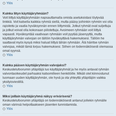
Ylös
Kuinka liityn käyttäjäryhmään?
Voit liittyä käyttäjäryhmään napsauttamalla omista asetuksistasi löytyvää
linkkiä. Voit katsella kaikkia ryhmiä siellä, mutta pääsy joihinkin ryhmiin voi olla
rajoitettu
ja vaatia hyväksynnän ennen liittymistä. Jotkut ryhmät ovat suljettuja
ja jotkut voivat olla kokonaan piilotettuja. Avoimeen ryhmään voit liittyä
vapaasti. Hyväksyntää vaativaan ryhmään voit pyytää jäsenyyttä, mutta
käyttäjäryhmän valvojan on tällöin hyväksyttävä hakemuksesi. Tällöin he
saattavat myös kysyä miksi haluat liittyä tähän ryhmään. Älä häiritse ryhmän
valvojaa, mikäli tämä torjuu hakemuksesi. Siihen on todennäköisesti olemassa
omat syynsä.
Ylös
Kuinka pääsen käyttäjäryhmän valvojaksi?
Keskustelufoorumin ylläpitäjä luo käyttäjäryhmät ja he myös antavat ryhmän
valvontaoikeudet parhaaksi katsomilleen henkilöille. Mikäli olet kiinnostunut
luomaan uuden käyttäjäryhmän, ole hyvä ja ota yhteyttä ylläpitäjiin vaikka
yksityisviestillä.
Ylös
Miksi joillain käyttäjäryhmä näkyy erivärisenä?
Keskustelufoorumin ylläpitäjä on todennäköisesti antanut jollekin ryhmälle
oman värinsä helpottaakseen jäsenten tunnistamista.
Ylös