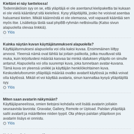
Kieltäni ei näy luettelossa!
Todennäköisin syy on se, että yläpitäjä ei ole asentanut kielipakettia tai kukaan
ei ole vielä kääntänyt sitä kielellesi. Kysy ylläpitäjiltä, josko he voisivat asentaa
haluamasi kielen. Mikäli käännöstä ei ole olemassa, voit vapaasti kääntää sen
myös itse. Lisätietoja tästä saat phpBB-ryhmän nettisivuilta (Katso sivun
alapuolella olevaa linkkiä).
Ylös
Kuinka näytän kuvan käyttäjätunnukseni alapuolella?
Käyttäjätunnuksesi alapuolella voi olla kaksi kuvaa. Ensimmäinen liittyy
arvoosi. Yleensä nämä ovat tähtiä tai joitain palikoita, jotka muuttuvat sitä
muka, kuin kirjoitustesi määrää kasvaa tai minkä statuksen ylläpito on sinulle
antanut. Alapuolella voi olla suurempi kuva, joka tunnetaan avatar-kuvana.
Tämä kuva on yleensä uniikki ja käyttäjän henkilökohtainen kuva.
Keskustelufoorumin ylläpitäjä määrää ovatko avatarit käytössä ja mitkä voivat
olla käytössä. Mikäli et voi käyttää avataria, sinun kannattaa kysyä ylläpitäjiltä
syy.
Ylös
Miten saan avatarin näkymään?
Käyttäjäpaneelissa, omien tietojesi kohdalla voit lisätä avatarin jollakin
seuraavista tavoista: Gravatar, Gallery, Remote or Upload. Palstan ylläpitäjä
sallii avatarit ja määrittelee niiden tyypit. Ota yhteys palstan ylläpitoon jos
avatarin lisäys ei onnistu.
Ylös