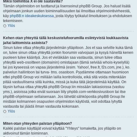
Miksi toimintoa X ei ole saatavilla?
Tämän ohjelmiston on tuottanut ja lisensoinut phpBB Group. Jos haluat lisätä
ohjelmaan jonkun uuden toiminnallisuuden tai ilmoittaa ohjelmointivirheestä,
käy
phpBB:n ideakeskuksessa
, josta löytyy työkalut ilmoituksen ja ehdotuksen
tekemiseen.
Ylös
Kehen otan yhteyttä tällä keskustelufoorumilla esiintyvistä loukkaavista
ja/tai laittomista asioista?
Sinun tulee ottaa yhteyttä järjestelmän ylläpitoon. Jos et saa selville kuka tämä
on, tulee sinun ottaa yhteyttä jonkin foorumin valvojaan ja kysyä häneltä kenen
puoleen tulee kääntyä. Jos et vieläkään saa vastausta, sinun tulee ottaa
yhteyttä web-osoitteen (domainin) omistajaan (tämä selviää whois-kyselyllä)
tai jos kyseessä on vapaa järjestelmä (esim. Yahoo!, free.fr, f2s.com, jne.), ko.
palvelun hallintoon tai turva- tms. osastoon. Pyydämme ottamaan huomioon
ettei phpBB Group voi millään lailla kontrolloida, eikä sitä voida mitenkään
pitää vastuullisena siitä kuinka, missä ja kuka tätä järjestelmää käyttää. On
täysin turhaa ottaa yhteyttä phpBB Group:iin missään lakiasioissa (vastuu
yms.), asioissa jotka eivät suoraan liity phpbb.com-verkkosivustoon tai itse
phpBB-ohjelmaan sellaisenaan. Jos lähetät sähköpostia phpBB Group:lle
mistään kolmannen osapuolen ohjelmiston käytöstä, voit odottaa lyhyttä
vastausta tai jäädä ilman vastausta kokonaan.
Ylös
Miten otan yhteyden palstan ylläpitoon?
Kaikki palstan käyttäjät voivat käyttää "Yhteys" lomaketta, jos ylläpito on
aktivoinut tämän toiminnan.