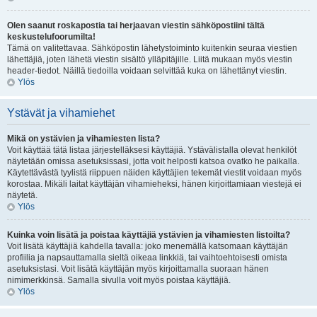
Olen saanut roskapostia tai herjaavan viestin sähköpostiini tältä
keskustelufoorumilta!
Tämä on valitettavaa. Sähköpostin lähetystoiminto kuitenkin seuraa viestien
lähettäjiä, joten lähetä viestin sisältö ylläpitäjille. Liitä mukaan myös viestin
header-tiedot. Näillä tiedoilla voidaan selvittää kuka on lähettänyt viestin.
Ylös
Ystävät ja vihamiehet
Mikä on ystävien ja vihamiesten lista?
Voit käyttää tätä listaa järjestelläksesi käyttäjiä. Ystävälistalla olevat henkilöt
näytetään omissa asetuksissasi, jotta voit helposti katsoa ovatko he paikalla.
Käytettävästä tyylistä riippuen näiden käyttäjien tekemät viestit voidaan myös
korostaa. Mikäli laitat käyttäjän vihamieheksi, hänen kirjoittamiaan viestejä ei
näytetä.
Ylös
Kuinka voin lisätä ja poistaa käyttäjiä ystävien ja vihamiesten listoilta?
Voit lisätä käyttäjiä kahdella tavalla: joko menemällä katsomaan käyttäjän
profiilia ja napsauttamalla sieltä oikeaa linkkiä, tai vaihtoehtoisesti omista
asetuksistasi. Voit lisätä käyttäjän myös kirjoittamalla suoraan hänen
nimimerkkinsä. Samalla sivulla voit myös poistaa käyttäjiä.
Ylös