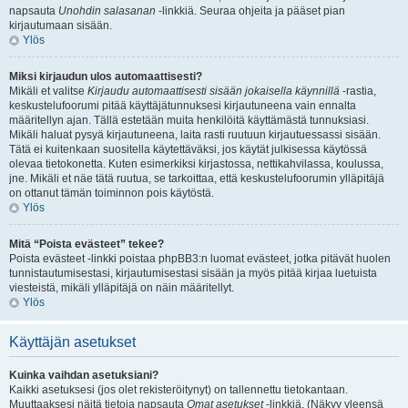
napsauta
Unohdin salasanan
-linkkiä. Seuraa ohjeita ja pääset pian
kirjautumaan sisään.
Ylös
Miksi kirjaudun ulos automaattisesti?
Mikäli et valitse
Kirjaudu automaattisesti sisään jokaisella käynnillä
-rastia,
keskustelufoorumi pitää käyttäjätunnuksesi kirjautuneena vain ennalta
määritellyn ajan. Tällä estetään muita henkilöitä käyttämästä tunnuksiasi.
Mikäli haluat pysyä kirjautuneena, laita rasti ruutuun kirjautuessassi sisään.
Tätä ei kuitenkaan suositella käytettäväksi, jos käytät julkisessa käytössä
olevaa tietokonetta. Kuten esimerkiksi kirjastossa, nettikahvilassa, koulussa,
jne. Mikäli et näe tätä ruutua, se tarkoittaa, että keskustelufoorumin ylläpitäjä
on ottanut tämän toiminnon pois käytöstä.
Ylös
Mitä “Poista evästeet” tekee?
Poista evästeet -linkki poistaa phpBB3:n luomat evästeet, jotka pitävät huolen
tunnistautumisestasi, kirjautumisestasi sisään ja myös pitää kirjaa luetuista
viesteistä, mikäli ylläpitäjä on näin määritellyt.
Ylös
Käyttäjän asetukset
Kuinka vaihdan asetuksiani?
Kaikki asetuksesi (jos olet rekisteröitynyt) on tallennettu tietokantaan.
Muuttaaksesi näitä tietoja napsauta
Omat asetukset
-linkkiä. (Näkyy yleensä