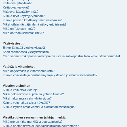
Keitä ovat ylläpitäjät?
Keitä ovat valvojat?
Mitä ovat käyttäjäryhmät?
Kuinka liityn käyttäjäryhmään?
Kuinka pääsen käyttäjäryhmän valvojaksi?
Miksi joillain käyttäjäryhmä näkyy erivärisenä?
Mikä on "oletusryhmä"?
Mikä on "henkilökunta"-linkki?
Yksityisviestit
En voi lähettää yksitysiviestejä!
Saan roskapostia yksityisviestinä!
Olen saanut roskapostia tai herjaavan viestin sähköpostiini tältä keskustelufoorumilta!
Ystävät ja vihamiehet
Mikä on ystävien ja vihamiesten lista?
Kuinka voin lisätä ja poistaa käyttäjiä ystävien ja vihamiesten listoilta?
Viestien etsiminen
Kuinka voin etsiä viestejä?
Miksi hakutoiminto ei palauta yhtään tulosta?
Miksi haku antaa vain tyhjän sivun?!
Kuinka voin hakea toisia käyttäjiä?
Kuinka löydän omat viestini ja aloittamani viestiketjut?
Viestiketjujen seuraaminen ja kirjanmerkit.
Mikä ero on kirjanmerkillä ja seuraamisella?
Kuinka asetan tietyn alueen tai viestiketjun seurantaan?