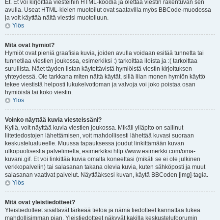
Et. Et voi kirjoittaa viesteihin HTML-koodia ja olettaa viestin rakentuvan sen
avulla. Useat HTML-kielen muotoilut ovat saatavilla myös BBCode-muodossa
ja voit käyttää näitä viestisi muotoiluun.
Ylös
Mitä ovat hymiöt?
Hymiöt ovat pieniä graafisia kuvia, joiden avulla voidaan esitää tunnetta tai
tunnetilaa viestien joukossa, esimerkiksi :) tarkoittaa iloista ja :( tarkoittaa
surullista. Näet täyden listan käytettävistä hymiöistä viestin kirjoituksen
yhteydessä. Ole tarkkana miten näitä käytät, sillä liian monen hymiön käyttö
tekee viestistä helposti lukukelvottoman ja valvoja voi joko poistaa osan
hymiöistä tai koko viestin.
Ylös
Voinko näyttää kuvia viesteissäni?
Kyllä, voit näyttää kuvia viestien joukossa. Mikäli ylläpito on sallinut
liitetiedostojen lähettämisen, voit mahdollisesti lähettää kuvasi suoraan
keskustelualueelle. Muussa tapauksessa joudut linkittämään kuvan
ulkopuoliseslta palvelimelta, esimerkiksi http://www.esimerkki.com/oma-
kuvani.gif. Et voi linkittää kuvia omalta koneeltasi (mikäli se ei ole julkinen
verkkopalvelin) tai salasanan takana olevia kuvia, kuten sähköposti ja muut
salasanan vaativat palvelut. Näyttääksesi kuvan, käytä BBCoden [img]-tagia.
Ylös
Mitä ovat yleistiedotteet?
Yleistiedotteet sisältävät tärkeää tietoa ja nämä tiedotteet kannattaa lukea
mahdollisimman pian. Yleistiedotteet näkyvät kakilla keskustelufoorumin