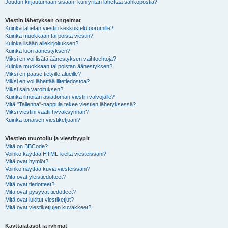
Joudun kirjautumaan sisään, kun yritän lähettää sähköpostia?
Viestin lähetyksen ongelmat
Kuinka lähetän viestin keskustelufoorumille?
Kuinka muokkaan tai poista viestin?
Kuinka lisään allekirjoituksen?
Kuinka luon äänestyksen?
Miksi en voi lisätä äänestyksen vaihtoehtoja?
Kuinka muokkaan tai poistan äänestyksen?
Miksi en pääse tietyille alueille?
Miksi en voi lähettää liitetiedostoa?
Miksi sain varoituksen?
Kuinka ilmoitan asiattoman viestin valvojalle?
Mitä "Tallenna"-nappula tekee viestien lähetyksessä?
Miksi viestini vaatii hyväksynnän?
Kuinka tönäisen viestiketjuani?
Viestien muotoilu ja viestityypit
Mitä on BBCode?
Voinko käyttää HTML-kieltä viesteissäni?
Mitä ovat hymiöt?
Voinko näyttää kuvia viesteissäni?
Mitä ovat yleistiedotteet?
Mitä ovat tiedotteet?
Mitä ovat pysyvät tiedotteet?
Mitä ovat lukitut viestiketjut?
Mitä ovat viestiketjujen kuvakkeet?
Käyttäjätasot ja ryhmät