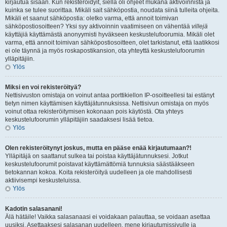
kirjautua sisään. Kun rekisteröidyit, siellä oli ohjeet mukana aktivoinnista ja
kuinka se tulee suorittaa. Mikäli sait sähköpostia, noudata siinä tulleita ohjeita.
Mikäli et saanut sähköpostia: oletko varma, että annoit toimivan
sähköpostiosoitteen? Yksi syy aktivoinnin vaatimiseen on vähentää
villejä
käyttäjiä käyttämästä anonyymisti hyväkseen keskustelufoorumia. Mikäli olet
varma, että annoit toimivan sähköpostiosoitteen, olet tarkistanut, että laatikkosi
ei ole täynnä ja myös roskapostikansion, ota yhteyttä keskustelufoorumin
ylläpitäjiin.
Ylös
Miksi en voi rekisteröityä?
Nettisivuston omistaja on voinut antaa porttikiellon IP-osoitteellesi tai estänyt
tietyn nimen käyttämisen käyttäjätunnuksissa. Nettisivun omistaja on myös
voinut ottaa rekisteröitymisen kokonaan pois käytöstä. Ota yhteys
keskustelufoorumin ylläpitäjiin saadaksesi lisää tietoa.
Ylös
Olen rekisteröitynyt joskus, mutta en pääse enää kirjautumaan?!
Ylläpitäjä on saattanut sulkea tai poistaa käyttäjätunnuksesi. Jotkut
keskustelufoorumit poistavat käyttämättömiä tunnuksia säästääkseen
tietokannan kokoa. Koita rekisteröityä uudelleen ja ole mahdollisesti
aktiivisempi keskusteluissa.
Ylös
Kadotin salasanani!
Älä hätäile! Vaikka salasanaasi ei voidakaan palauttaa, se voidaan asettaa
uusiksi. Asettaaksesi salasanan uudelleen, mene kirjautumissivulle ja