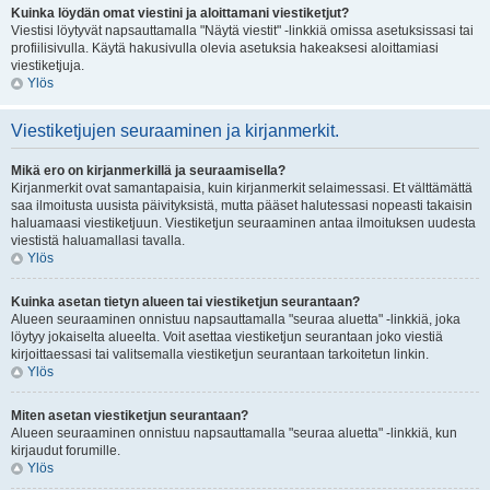
Kuinka löydän omat viestini ja aloittamani viestiketjut?
Viestisi löytyvät napsauttamalla "Näytä viestit" -linkkiä omissa asetuksissasi tai
profiilisivulla. Käytä hakusivulla olevia asetuksia hakeaksesi aloittamiasi
viestiketjuja.
Ylös
Viestiketjujen seuraaminen ja kirjanmerkit.
Mikä ero on kirjanmerkillä ja seuraamisella?
Kirjanmerkit ovat samantapaisia, kuin kirjanmerkit selaimessasi. Et välttämättä
saa ilmoitusta uusista päivityksistä, mutta pääset halutessasi nopeasti takaisin
haluamaasi viestiketjuun. Viestiketjun seuraaminen antaa ilmoituksen uudesta
viestistä haluamallasi tavalla.
Ylös
Kuinka asetan tietyn alueen tai viestiketjun seurantaan?
Alueen seuraaminen onnistuu napsauttamalla "seuraa aluetta" -linkkiä, joka
löytyy jokaiselta alueelta. Voit asettaa viestiketjun seurantaan joko viestiä
kirjoittaessasi tai valitsemalla viestiketjun seurantaan tarkoitetun linkin.
Ylös
Miten asetan viestiketjun seurantaan?
Alueen seuraaminen onnistuu napsauttamalla "seuraa aluetta" -linkkiä, kun
kirjaudut forumille.
Ylös