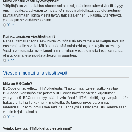
Miksi viestini vaatii hyväksynnän?
Ylläpitäjä on voinut laittaa alueen sellaiseksi, että sinne tulevat viestit täytyy
ensin hyväksyä valvojien toimesta. On myös mahdollista, että olet joutunut
käyttäjäryhmään, jonka viestit täytyy tarkistaa ennen julkaisua. Ota yhteyttä
ylläpitäjiin selvittääksesi asian.
Ylös
Kuinka tönäisen viestiketjuani?
Napsauttamalla "Tönäise"-linkkiä voit tönäistä aloittamsi viestiketjun takaisin
ensimmäiselle sivulle. Mikäli et näe tätä vaihtoehtoa, sen käyttö on estetty.
Viestiä voi tönäistä myös kirjoittamalla siihen vastaus, mutta tästä kannattaa
olla tarkkana, että noudatat foorumin sääntöjä.
Ylös
Viestien muotoilu ja viestityypit
Mitä on BBCode?
BBCode on sovellettu HTML-kielestä. Ylläpito määrittelee, voitko käyttää
BBCodea. Voit myös itse poistaa BBCoden käytöstä viestin kirjoituksen
yhteydessä. BBCode on tyyliltään hyvin lähellä HTML-kieltä, tagit ympäröidään
hakasuluilla [ ja ] eikä < ja > -merkeillä. Se tarjoaa myös paremmat
mahdollisuudet muotoilla sen mitä haluat näyttää. Lisätietoa BBCodesta saat
viestin kirjoitussivulta.
Ylös
Voinko käyttää HTML-kieltä viesteissäni?