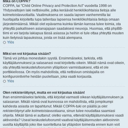
Mikä on COPPA?
COPPA, tai "Child Online Privacy and Protection Act" vuodelta 1998 on
Yhdysvaltojen laki nettisivuille, jotka keräävät henkilökohtaisia tietoja alle
kolmetoistavuotiailta. Vaatimuksena on saada lapsen vanhemmilta tai
huoltajalta kirjoitettu lupa tallentaa lapsensa henkilökohtaisia tietoja omaan
järjestelmäänsä. Mikäli olet epävarma kuinka tämän kanssa tulee toimia, ota
yhteyttä paikalliseen asianajajaan saadaksesi neuvoja. Huomaa, että phpBB-
tiimi ei voi tarjota lakiapua tässä asiassa ja heihin ei tule ottaa yhteyttä muuten
kuin tietyissä tapauksissa, joista on lisää alempana.
Ylös
Miksi en voi kirjautua sisään?
Tämä voi johtua monestakin syystä. Ensimmäiseksi, tarkista, että
käyttäjätunnuksesi ja salasanasi ovat kirjoitettu oikein. Mikäli nämä ovat oikein,
ota yhteyttä keskustelufoorumin ylläpitoon varmistaaksesi, että et ole
porttikiellossa. On myös mahdollista, että nettisivun omistajalla on
konfigurointivirhe heidän puolellaan, joka vaatii korjausta.
Ylös
Olen rekisteröitynyt, mutta en voi kirjautua sisään!
Ihan ensimmäiseksi tarkista, että kirjoitat varmasti oikean käyttäjätunnuksen ja
salasanan. Mikäli nämä ovat kunnossa on mahdollista, että jompikumpi
kahdesta asiasta on tapahtunut. Mikäli COPPA-tuki on päällä ja
olet
rekisteröitynyt alle kolmetoistavuotiaana
, sinun tulee noudattaa saamiasi
ohjeita. Mikäli tämä ei auttanut: oletko varma, etteivät käyttäjätunnuksesi vaadi
aktivointia? Useat keskustelufoorumit vaativat käyttäjätunnusten aktivoinnin
uusilta käyttäjiltä joko itse suoritettuna tai ylläpidon toimesta ennen kuin voit