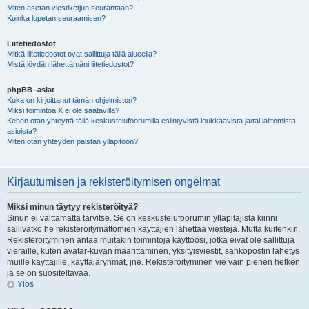
Miten asetan viestiketjun seurantaan?
Kuinka lopetan seuraamisen?
Liitetiedostot
Mitkä liitetiedostot ovat sallittuja tällä alueella?
Mistä löydän lähettämäni liitetiedostot?
phpBB -asiat
Kuka on kirjoittanut tämän ohjelmiston?
Miksi toimintoa X ei ole saatavilla?
Kehen otan yhteyttä tällä keskustelufoorumilla esiintyvistä loukkaavista ja/tai laittomista
asioista?
Miten otan yhteyden palstan ylläpitoon?
Kirjautumisen ja rekisteröitymisen ongelmat
Miksi minun täytyy rekisteröityä?
Sinun ei välttämättä tarvitse. Se on keskustelufoorumin ylläpitäjistä kiinni
sallivatko he rekisteröitymättömien käyttäjien lähettää viestejä. Mutta kuitenkin.
Rekisteröityminen antaa muitakin toimintoja käyttöösi, jotka eivät ole sallittuja
vieraille, kuten avatar-kuvan määrittäminen, yksityisviestit, sähköpostin lähetys
muille käyttäjille, käyttäjäryhmät, jne. Rekisteröityminen vie vain pienen hetken
ja se on suositeltavaa.
Ylös