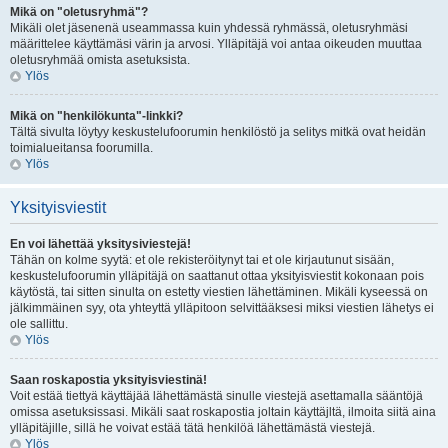
Mikä on "oletusryhmä"?
Mikäli olet jäsenenä useammassa kuin yhdessä ryhmässä, oletusryhmäsi
määrittelee käyttämäsi värin ja arvosi. Ylläpitäjä voi antaa oikeuden muuttaa
oletusryhmää omista asetuksista.
Ylös
Mikä on "henkilökunta"-linkki?
Tältä sivulta löytyy keskustelufoorumin henkilöstö ja selitys mitkä ovat heidän
toimialueitansa foorumilla.
Ylös
Yksityisviestit
En voi lähettää yksitysiviestejä!
Tähän on kolme syytä: et ole rekisteröitynyt tai et ole kirjautunut sisään,
keskustelufoorumin ylläpitäjä on saattanut ottaa yksityisviestit kokonaan pois
käytöstä, tai sitten sinulta on estetty viestien lähettäminen. Mikäli kyseessä on
jälkimmäinen syy, ota yhteyttä ylläpitoon selvittääksesi miksi viestien lähetys ei
ole sallittu.
Ylös
Saan roskapostia yksityisviestinä!
Voit estää tiettyä käyttäjää lähettämästä sinulle viestejä asettamalla sääntöjä
omissa asetuksissasi. Mikäli saat roskapostia joltain käyttäjltä, ilmoita siitä aina
ylläpitäjille, sillä he voivat estää tätä henkilöä lähettämästä viestejä.
Ylös