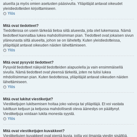
alueilla ja myös omien asetusten pääsivulla. Ylläpitäjät antavat oikeudet
yleistiedotteiden kirjoittamiseen.
Ylös
Mitä ovat tiedotteet?
Tiedotteissa on usein tärkeää tietoa siitä alueesta, jota olet lukemassa. Nämä
tiedotteet kannattaa lukea mahdollisimman pian. Tiedotteet ovat jokaisen sivun
yläreunasta siltä alueelta, johon se on lähetetty. Kuten yleistiedotteissa,
ylläpitäjät antavat oikeuden näiden lähettämiseen.
Ylös
Mitä ovat pysyvät tiedotteet?
Pysyvät tiedotteet näkyvät tiedotteiden alapuolella ja vain ensimmäisellä
sivulla. Nämä tiedotteet ovat yleensä tärkeitä, joten ne tulisi lukea
mhdollisimman pian. Kuten tiedotteissa, ylläpitäjät antavat oikeuden näiden
lähettämiseen.
Ylös
Mitä ovat lukitut viestiketjut?
Viestiketjujen lukitsemisen hoitaa joko valvoja tai ylläpitäjä. Et voi vastata
lukittuun ketjuun ja ketjussa mahdollisesti oleva äänestys on päättynyt.
Viestiketjuja voidaan lukita monesta syystä.
Ylös
Mitä ovat viestiketjujen kuvakkeet?
Viestiketjujen kuvakkeet ovat pieniä kuvia, joilla voi ilmaista viestin sisältöä.