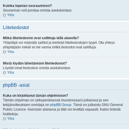
Kuinka lopetan seuraamisen?
Seurannan voit poistaa omista asetuksistasi.
Ylös
Liitetiedostot
Mitkä liitetiedostot ovat sallittuja tällä alueella?
Ylläpitäjä voi määrätä sallitut ja kielletyt liitetiedostojen tyypit. Ota yhteys
ylläpitäjään mikäli et ole varma mitkä tiedostot ovat sallittuja.
Ylös
Mistä löydän lähettämäni liitetiedostot?
Löydät omat tiedostosi omista asetuksistasi.
Ylös
phpBB -asiat
Kuka on kirjoittanut tämän ohjelmiston?
Tämän ohjelman on (alkuperäisessä muodossaan) julkaissut ja sen
tekijänoikeuksien omistaja on
phpBB Group
. Tämä on julkaistu GNU General
Public Licence -lisenssin alaisena ja tätä voi levittää vapaasti. Katso linkistä
lisätietoja.
Ylös