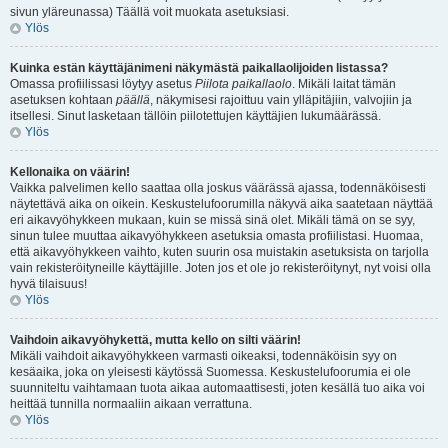
sivun yläreunassa) Täällä voit muokata asetuksiasi.
Ylös
Kuinka estän käyttäjänimeni näkymästä paikallaolijoiden listassa?
Omassa profiilissasi löytyy asetus
Piilota paikallaolo
. Mikäli laitat tämän
asetuksen kohtaan
päällä
, näkymisesi rajoittuu vain ylläpitäjiin, valvojiin ja
itsellesi. Sinut lasketaan tällöin piilotettujen käyttäjien lukumäärässä.
Ylös
Kellonaika on väärin!
Vaikka palvelimen kello saattaa olla joskus väärässä ajassa, todennäköisesti
näytettävä aika on oikein. Keskustelufoorumilla näkyvä aika saatetaan näyttää
eri aikavyöhykkeen mukaan, kuin se missä sinä olet. Mikäli tämä on se syy,
sinun tulee muuttaa aikavyöhykkeen asetuksia omasta profiilistasi. Huomaa,
että aikavyöhykkeen vaihto, kuten suurin osa muistakin asetuksista on tarjolla
vain rekisteröityneille käyttäjille. Joten jos et ole jo rekisteröitynyt, nyt voisi olla
hyvä tilaisuus!
Ylös
Vaihdoin aikavyöhykettä, mutta kello on silti väärin!
Mikäli vaihdoit aikavyöhykkeen varmasti oikeaksi, todennäköisin syy on
kesäaika, joka on yleisesti käytössä Suomessa. Keskustelufoorumia ei ole
suunniteltu vaihtamaan tuota aikaa automaattisesti, joten kesällä tuo aika voi
heittää tunnilla normaaliin aikaan verrattuna.
Ylös