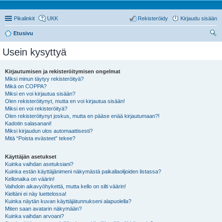
Pikalinkit
UKK
Rekisteröidy
Kirjaudu sisään
Etusivu
tsi
Usein kysyttyä
Kirjautumisen ja rekisteröitymisen ongelmat
Miksi minun täytyy rekisteröityä?
Mikä on COPPA?
Miksi en voi kirjautua sisään?
Olen rekisteröitynyt, mutta en voi kirjautua sisään!
Miksi en voi rekisteröityä?
Olen rekisteröitynyt joskus, mutta en pääse enää kirjautumaan?!
Kadotin salasanani!
Miksi kirjaudun ulos automaattisesti?
Mitä “Poista evästeet” tekee?
Käyttäjän asetukset
Kuinka vaihdan asetuksiani?
Kuinka estän käyttäjänimeni näkymästä paikallaolijoiden listassa?
Kellonaika on väärin!
Vaihdoin aikavyöhykettä, mutta kello on silti väärin!
Kieltäni ei näy luettelossa!
Kuinka näytän kuvan käyttäjätunnukseni alapuolella?
Miten saan avatarin näkymään?
Kuinka vaihdan arvoani?