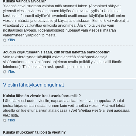
Kuinka vaihdan arvoani?
Yleensä et voi suoraan vaihtaa mitä arvonasi lukee. (Arvonimet näkyvät
yleensä viestien vieressä riippuen käytössä olevasta tyylistä) Useimmat
keskustelufoorumit näyttävät arvonimiä osoittamaan käyttäjän kirjoittamien
viestien määrää ja erottavat tietyt käyttäjät toisistaaan. Esimerkiksi valvojat ja
ylläpitäjät voivat käyttää erikoista arvonimeä. Älä kirjoita viestiä vain
nostaaksesi arvoasi. Todennäköisesti huomaat vain viestiesi määrän
vähentyneen ylläpidon toimesta.
Ylös
Joudun kirjautumaan sisään, kun yritän lähettää sähköpostia?
Vain rekisteröityneet käyttäjät voivat lähettää sähköpostiviestejä
sisäänrakennetun sähköpostiohjelman avulla (mikäli ylläpito sallii tämän
toiminnon). Tällä estetään roskapostittajien toimintaa.
Ylös
Viestin lähetyksen ongelmat
Kuinka lähetän viestin keskustelufoorumille?
Lähettääksesi uuden viestin, napsauta asiaan kuuluvaa nappulaa. Saatat
joutua kirjautumaan sisään ennen kuin voit lähettää viestin. Mitä voit tehdä
alueilla on lueteltuna sivun alalaidassa. (
Voit lähettää viestejä, Voit äänestää,
jne.
) lista.
Ylös
Kuinka muokkaan tai poista viestin?