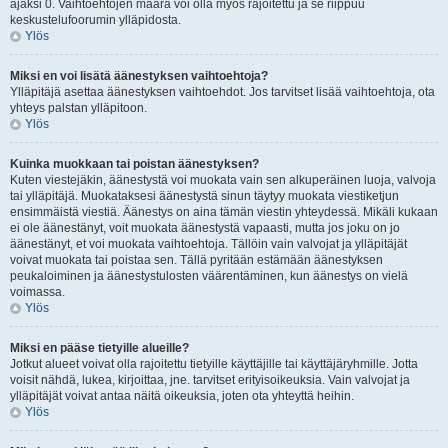
ajaksi 0. Vaihtoehtojen määrä voi olla myös rajoitettu ja se riippuu
keskustelufoorumin ylläpidosta.
Ylös
Miksi en voi lisätä äänestyksen vaihtoehtoja?
Ylläpitäjä asettaa äänestyksen vaihtoehdot. Jos tarvitset lisää vaihtoehtoja, ota
yhteys palstan ylläpitoon.
Ylös
Kuinka muokkaan tai poistan äänestyksen?
Kuten viestejäkin, äänestystä voi muokata vain sen alkuperäinen luoja, valvoja
tai ylläpitäjä. Muokataksesi äänestystä sinun täytyy muokata viestiketjun
ensimmäistä viestiä. Äänestys on aina tämän viestin yhteydessä. Mikäli kukaan
ei ole äänestänyt, voit muokata äänestystä vapaasti, mutta jos joku on jo
äänestänyt, et voi muokata vaihtoehtoja. Tällöin vain valvojat ja ylläpitäjät
voivat muokata tai poistaa sen. Tällä pyritään estämään äänestyksen
peukaloiminen ja äänestystulosten väärentäminen, kun äänestys on vielä
voimassa.
Ylös
Miksi en pääse tietyille alueille?
Jotkut alueet voivat olla rajoitettu tietyille käyttäjille tai käyttäjäryhmille. Jotta
voisit nähdä, lukea, kirjoittaa, jne. tarvitset erityisoikeuksia. Vain valvojat ja
ylläpitäjät voivat antaa näitä oikeuksia, joten ota yhteyttä heihin.
Ylös