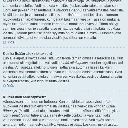
Mikäli et ole keskustelufoorumin ylläpitäjä tai valvoja. Voit muokata ja poistaa
vain omia viestejäsi. Voit muokata viestiäsi (joskus vain rajoitetun ajan sen
luomisen jälkeen) napsauttamalla
Muokkaa
-nappulaa valitsemastasi viestistä.
Mikäli joku on jo vastannut viestiisi, siihen lisätään pieni teksti osoittamaan
muokkauksen tapahtuneen, kun palaat lukemaan viestiä. Tässä on mukana
myös lukumäärä, kuinka monta kertaa olet muokannut viestiä. Tämä näkyy
vain, jos viestiin on jo vastattu ja se ei näy, jos valvoja tai ylläpitäjä muokkaa
viestiä. (Heidän pitää itse jättää syy mitä on muokattu ja miksi). Huomaa, että
normaali käyttäjä ei voi poistaa viestiä, jos siihen on vastattu.
Ylös
Kuinka lisään allekirjoituksen?
Luo allekirjoitus käyttääksesi sitä. Voit tehdä tämän omissa asetuksissasi. Kun
olet luonut allekirjoituksen, voit valita
Lisää allekirjoitus
-ruudun kirjoittaessasi
viestiä. Voit asettaa allekirjoituksen lisättäväksi automaattisesti kaikkiin
viesteihisi valitsemalla siihen sopivan vaihtoehdon omista asetuksistasi. (Voit
kuitenkin estää allekirjoituksen näkymisen viestikohtaisesti poistamalla rastin
allekirjoituksesta, kun kirjoitat uutta viestiä)
Ylös
Kuinka luon äänestyksen?
Äänestyksen luominen on helppoa. Kun olet kirjoittamassa viestiä (tai
muokkaat viestiketjun ensimmäistä viestiä), näet valikossa kohdan
Lisää
äänestys
. (Mikäli tätä ei ole, oikeutesi eivät todennäköisesti riitä äänsetyksen
luomiseen) Sinun tulee antaa äänestykselle otsikko ja vähintään kaksi
vaihtoehtoa. Lisää kaikki vaihtoehdot omille riveillensä. Voit myös antaa
aikarajan, jolloin äänestys päättyy. Änestys ei pääty koskaan, mikäli asetat