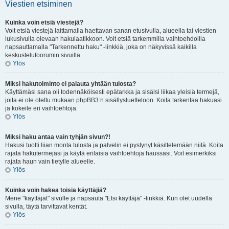
Viestien etsiminen
Kuinka voin etsiä viestejä?
Voit etsiä viestejä laittamalla haettavan sanan etusivulla, alueella tai viestien
lukusivulla olevaan hakulaatikkoon. Voit etsiä tarkemmilla vaihtoehdoilla
napsauttamalla "Tarkennettu haku" -linkkiä, joka on näkyvissä kaikilla
keskustelufoorumin sivuilla.
Ylös
Miksi hakutoiminto ei palauta yhtään tulosta?
Käyttämäsi sana oli todennäköisesti epätarkka ja sisälsi liikaa yleisiä termejä,
joita ei ole otettu mukaan phpBB3:n sisällysluetteloon. Koita tarkentaa hakuasi
ja kokeile eri vaihtoehtoja.
Ylös
Miksi haku antaa vain tyhjän sivun?!
Hakusi tuotti liian monta tulosta ja palvelin ei pystynyt käsittelemään niitä. Koita
rajata hakutermejäsi ja käytä erilaisia vaihtoehtoja haussasi. Voit esimerkiksi
rajata haun vain tietylle alueelle.
Ylös
Kuinka voin hakea toisia käyttäjiä?
Mene "käyttäjät" sivulle ja napsauta "Etsi käyttäjä" -linkkiä. Kun olet uudella
sivulla, täytä tarvittavat kentät.
Ylös