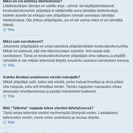
Miksi en voi lähettää liitetiedostoa?
Liitetiedostojen lähetys on sallittu alue-, ryhmä- tai käyttäjäkohtaisesti.
Keskustelufoorumin ylläpitäjä ei välttämättä anna lähettää liitetiedostoja
kaikille alueille tai ehkäpä vain ylläpitäjien ryhmän annetaan lähettää
liitetiedostoja. Ota yhteys ylläpitäjään, jos et ole varma miksi et voi lähettää
liitteitä.
Ylös
Miksi sain varoituksen?
Jokaisella ylläpitäjällä on omat sääntösä ylläpitämällään keskustelufoorumilla.
Mikäli he katsovat, että olet rikkonut jotain sääntöä. Voit saada siitä
varoituksen. Tämä on keskustelufoorumin ylläpitäjän oma ratkaisu ja phpBB-
ryhmällä ei ole mitään tekemistä tietyllä sivustolla saamasi varoituksen kanssa.
Ylös
Kuinka ilmoitan asiattoman viestin valvojalle?
Mikäli ylläpitäjä sallii, katso sitä viestiä, jonka haluat ilmoittaa ja siinä pitäisi
olla nappula, jolla voit ilmoittaa viestin. Tämän nappulan napsautus ohjaa
eteenpäin ilmoittamisessa ja pyytää mahdolliset lisätiedot.
Ylös
Mitä "Tallenna"-nappula tekee viestien lähetyksessä?
Tämä antaa tallentaa viestisi myöhempää lähetystä varten. Ladataksesi
tallennetun viestin, mene omiin asetuksiisi ja seuraa ohjeita.
Ylös