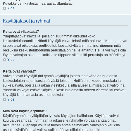
Kuvakkeiden käytöstä määräävät ylläpitäjät.
Ylös
Käyttäjätasot ja ryhmät
Keitä ovat ylläpitäjät?
Ylläpitäjät ovat käyttäjiä, joilla on suurimmat oikeudet koko
keskustelufoorumilla. Nämä käyttäjät voivat tehdä mitä haluavat. Kuten antavat
ja poistavat oikeuksia, porttikiellot, luovat käyttäjäryhmiä, jne. riippuen mitä
oikeuksia keskustelufoorumin perustaja on heille antanut. Heillä voi myös olla
täydet valvojan oikeudet kaikkialle riippuen siitä, mitä perustaja on määritellyt.
Ylös
Keitä ovat valvojat?
Valvojat ovat käyttäjiä (tai ryhmä käyttäjiä) joiden tehtävänä on huolehtia
keskustelujen sujumisesta päivästä toiseen. Heillä on oikeudet muokata ja
sulkea/avata, poistaa ja jakaa viestiketjuja sillä alueella, missä ovat valvojina.
Yleensä valvojat estävät käyttäjiä keskustelemasta
aiheen vierestä
tai estävät
käyttäjiä kirjoittamasta asiattomuuksia.
Ylös
Mitä ovat käyttäjäryhmät?
Käyttäjäryhmä on ylläpitäjän työkalu käyttäjien hallintaan. Käyttäjät voivat
kuulua useampaan ryhmään ja jokaiselle ryhmälle voidaan antaa omat
oikeutensa. Ylläpitäjä voi tällä tavoin antaa esimerkiksi valvojan oikeuksia
usealle käyttäjälle tai vaikka sallia pääsyn piilotetulle alueelle.