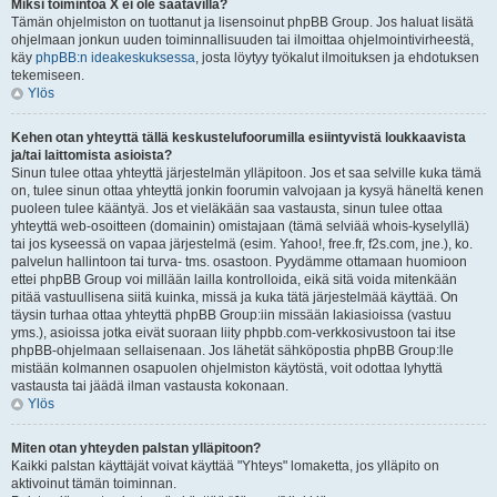
Miksi toimintoa X ei ole saatavilla?
Tämän ohjelmiston on tuottanut ja lisensoinut phpBB Group. Jos haluat lisätä
ohjelmaan jonkun uuden toiminnallisuuden tai ilmoittaa ohjelmointivirheestä,
käy
phpBB:n ideakeskuksessa
, josta löytyy työkalut ilmoituksen ja ehdotuksen
tekemiseen.
Ylös
Kehen otan yhteyttä tällä keskustelufoorumilla esiintyvistä loukkaavista
ja/tai laittomista asioista?
Sinun tulee ottaa yhteyttä järjestelmän ylläpitoon. Jos et saa selville kuka tämä
on, tulee sinun ottaa yhteyttä jonkin foorumin valvojaan ja kysyä häneltä kenen
puoleen tulee kääntyä. Jos et vieläkään saa vastausta, sinun tulee ottaa
yhteyttä web-osoitteen (domainin) omistajaan (tämä selviää whois-kyselyllä)
tai jos kyseessä on vapaa järjestelmä (esim. Yahoo!, free.fr, f2s.com, jne.), ko.
palvelun hallintoon tai turva- tms. osastoon. Pyydämme ottamaan huomioon
ettei phpBB Group voi millään lailla kontrolloida, eikä sitä voida mitenkään
pitää vastuullisena siitä kuinka, missä ja kuka tätä järjestelmää käyttää. On
täysin turhaa ottaa yhteyttä phpBB Group:iin missään lakiasioissa (vastuu
yms.), asioissa jotka eivät suoraan liity phpbb.com-verkkosivustoon tai itse
phpBB-ohjelmaan sellaisenaan. Jos lähetät sähköpostia phpBB Group:lle
mistään kolmannen osapuolen ohjelmiston käytöstä, voit odottaa lyhyttä
vastausta tai jäädä ilman vastausta kokonaan.
Ylös
Miten otan yhteyden palstan ylläpitoon?
Kaikki palstan käyttäjät voivat käyttää "Yhteys" lomaketta, jos ylläpito on
aktivoinut tämän toiminnan.