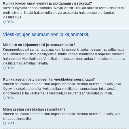
Kuinka löydän omat viestini ja aloittamani viestiketjut?
Viestisi löytyvät napsauttamalla "Näytä viestit" -linkkiä omissa asetuksissasi tai
profiilisivulla. Käytä hakusivulla olevia asetuksia hakeaksesi aloittamiasi
viestiketjuja.
Ylös
Viestiketjujen seuraaminen ja kirjanmerkit.
Mikä ero on kirjanmerkillä ja seuraamisella?
Kirjanmerkit ovat samantapaisia, kuin kirjanmerkit selaimessasi. Et välttämättä
saa ilmoitusta uusista päivityksistä, mutta pääset halutessasi nopeasti takaisin
haluamaasi viestiketjuun. Viestiketjun seuraaminen antaa ilmoituksen uudesta
viestistä haluamallasi tavalla.
Ylös
Kuinka asetan tietyn alueen tai viestiketjun seurantaan?
Alueen seuraaminen onnistuu napsauttamalla "seuraa aluetta" -linkkiä, joka
löytyy jokaiselta alueelta. Voit asettaa viestiketjun seurantaan joko viestiä
kirjoittaessasi tai valitsemalla viestiketjun seurantaan tarkoitetun linkin.
Ylös
Miten asetan viestiketjun seurantaan?
Alueen seuraaminen onnistuu napsauttamalla "seuraa aluetta" -linkkiä, kun
kirjaudut forumille.
Ylös