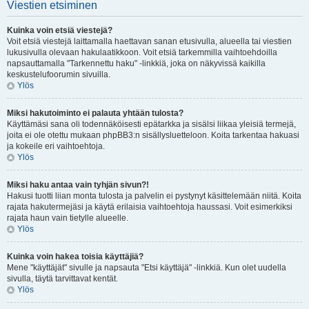
Viestien etsiminen
Kuinka voin etsiä viestejä?
Voit etsiä viestejä laittamalla haettavan sanan etusivulla, alueella tai viestien
lukusivulla olevaan hakulaatikkoon. Voit etsiä tarkemmilla vaihtoehdoilla
napsauttamalla "Tarkennettu haku" -linkkiä, joka on näkyvissä kaikilla
keskustelufoorumin sivuilla.
Ylös
Miksi hakutoiminto ei palauta yhtään tulosta?
Käyttämäsi sana oli todennäköisesti epätarkka ja sisälsi liikaa yleisiä termejä,
joita ei ole otettu mukaan phpBB3:n sisällysluetteloon. Koita tarkentaa hakuasi
ja kokeile eri vaihtoehtoja.
Ylös
Miksi haku antaa vain tyhjän sivun?!
Hakusi tuotti liian monta tulosta ja palvelin ei pystynyt käsittelemään niitä. Koita
rajata hakutermejäsi ja käytä erilaisia vaihtoehtoja haussasi. Voit esimerkiksi
rajata haun vain tietylle alueelle.
Ylös
Kuinka voin hakea toisia käyttäjiä?
Mene "käyttäjät" sivulle ja napsauta "Etsi käyttäjä" -linkkiä. Kun olet uudella
sivulla, täytä tarvittavat kentät.
Ylös