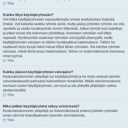
Ylös
Kuinka liityn käyttäjäryhmään?
Voit liittyä käyttäjäryhmään napsauttamalla omista asetuksistasi löytyvää
linkkiä. Voit katsella kaikkia ryhmiä siellä, mutta pääsy joihinkin ryhmiin voi olla
rajoitettu
ja vaatia hyväksynnän ennen liittymistä. Jotkut ryhmät ovat suljettuja
ja jotkut voivat olla kokonaan piilotettuja. Avoimeen ryhmään voit liittyä
vapaasti. Hyväksyntää vaativaan ryhmään voit pyytää jäsenyyttä, mutta
käyttäjäryhmän valvojan on tällöin hyväksyttävä hakemuksesi. Tällöin he
saattavat myös kysyä miksi haluat liittyä tähän ryhmään. Älä häiritse ryhmän
valvojaa, mikäli tämä torjuu hakemuksesi. Siihen on todennäköisesti olemassa
omat syynsä.
Ylös
Kuinka pääsen käyttäjäryhmän valvojaksi?
Keskustelufoorumin ylläpitäjä luo käyttäjäryhmät ja he myös antavat ryhmän
valvontaoikeudet parhaaksi katsomilleen henkilöille. Mikäli olet kiinnostunut
luomaan uuden käyttäjäryhmän, ole hyvä ja ota yhteyttä ylläpitäjiin vaikka
yksityisviestillä.
Ylös
Miksi joillain käyttäjäryhmä näkyy erivärisenä?
Keskustelufoorumin ylläpitäjä on todennäköisesti antanut jollekin ryhmälle
oman värinsä helpottaakseen jäsenten tunnistamista.
Ylös