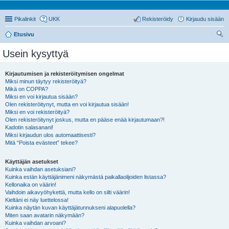
Pikalinkit
UKK
Rekisteröidy
Kirjaudu sisään
Etusivu
tsi
Usein kysyttyä
Kirjautumisen ja rekisteröitymisen ongelmat
Miksi minun täytyy rekisteröityä?
Mikä on COPPA?
Miksi en voi kirjautua sisään?
Olen rekisteröitynyt, mutta en voi kirjautua sisään!
Miksi en voi rekisteröityä?
Olen rekisteröitynyt joskus, mutta en pääse enää kirjautumaan?!
Kadotin salasanani!
Miksi kirjaudun ulos automaattisesti?
Mitä “Poista evästeet” tekee?
Käyttäjän asetukset
Kuinka vaihdan asetuksiani?
Kuinka estän käyttäjänimeni näkymästä paikallaolijoiden listassa?
Kellonaika on väärin!
Vaihdoin aikavyöhykettä, mutta kello on silti väärin!
Kieltäni ei näy luettelossa!
Kuinka näytän kuvan käyttäjätunnukseni alapuolella?
Miten saan avatarin näkymään?
Kuinka vaihdan arvoani?