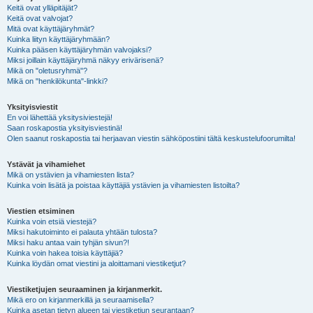
Keitä ovat ylläpitäjät?
Keitä ovat valvojat?
Mitä ovat käyttäjäryhmät?
Kuinka liityn käyttäjäryhmään?
Kuinka pääsen käyttäjäryhmän valvojaksi?
Miksi joillain käyttäjäryhmä näkyy erivärisenä?
Mikä on "oletusryhmä"?
Mikä on "henkilökunta"-linkki?
Yksityisviestit
En voi lähettää yksitysiviestejä!
Saan roskapostia yksityisviestinä!
Olen saanut roskapostia tai herjaavan viestin sähköpostiini tältä keskustelufoorumilta!
Ystävät ja vihamiehet
Mikä on ystävien ja vihamiesten lista?
Kuinka voin lisätä ja poistaa käyttäjiä ystävien ja vihamiesten listoilta?
Viestien etsiminen
Kuinka voin etsiä viestejä?
Miksi hakutoiminto ei palauta yhtään tulosta?
Miksi haku antaa vain tyhjän sivun?!
Kuinka voin hakea toisia käyttäjiä?
Kuinka löydän omat viestini ja aloittamani viestiketjut?
Viestiketjujen seuraaminen ja kirjanmerkit.
Mikä ero on kirjanmerkillä ja seuraamisella?
Kuinka asetan tietyn alueen tai viestiketjun seurantaan?