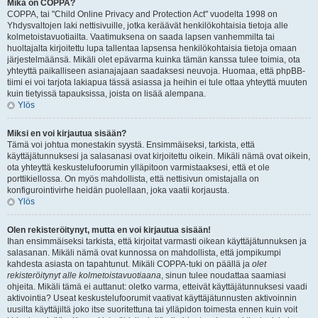
Mikä on COPPA?
COPPA, tai "Child Online Privacy and Protection Act" vuodelta 1998 on
Yhdysvaltojen laki nettisivuille, jotka keräävät henkilökohtaisia tietoja alle
kolmetoistavuotiailta. Vaatimuksena on saada lapsen vanhemmilta tai
huoltajalta kirjoitettu lupa tallentaa lapsensa henkilökohtaisia tietoja omaan
järjestelmäänsä. Mikäli olet epävarma kuinka tämän kanssa tulee toimia, ota
yhteyttä paikalliseen asianajajaan saadaksesi neuvoja. Huomaa, että phpBB-
tiimi ei voi tarjota lakiapua tässä asiassa ja heihin ei tule ottaa yhteyttä muuten
kuin tietyissä tapauksissa, joista on lisää alempana.
Ylös
Miksi en voi kirjautua sisään?
Tämä voi johtua monestakin syystä. Ensimmäiseksi, tarkista, että
käyttäjätunnuksesi ja salasanasi ovat kirjoitettu oikein. Mikäli nämä ovat oikein,
ota yhteyttä keskustelufoorumin ylläpitoon varmistaaksesi, että et ole
porttikiellossa. On myös mahdollista, että nettisivun omistajalla on
konfigurointivirhe heidän puolellaan, joka vaatii korjausta.
Ylös
Olen rekisteröitynyt, mutta en voi kirjautua sisään!
Ihan ensimmäiseksi tarkista, että kirjoitat varmasti oikean käyttäjätunnuksen ja
salasanan. Mikäli nämä ovat kunnossa on mahdollista, että jompikumpi
kahdesta asiasta on tapahtunut. Mikäli COPPA-tuki on päällä ja
olet
rekisteröitynyt alle kolmetoistavuotiaana
, sinun tulee noudattaa saamiasi
ohjeita. Mikäli tämä ei auttanut: oletko varma, etteivät käyttäjätunnuksesi vaadi
aktivointia? Useat keskustelufoorumit vaativat käyttäjätunnusten aktivoinnin
uusilta käyttäjiltä joko itse suoritettuna tai ylläpidon toimesta ennen kuin voit