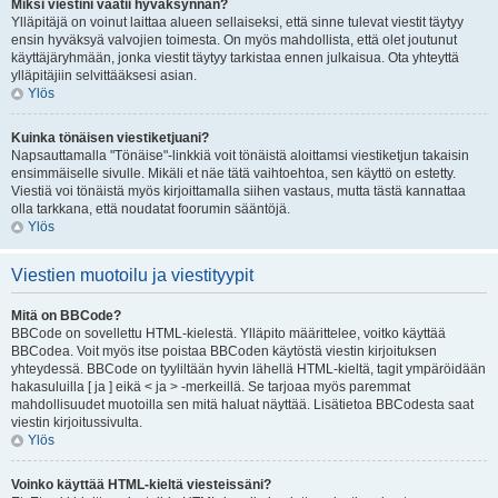
Miksi viestini vaatii hyväksynnän?
Ylläpitäjä on voinut laittaa alueen sellaiseksi, että sinne tulevat viestit täytyy
ensin hyväksyä valvojien toimesta. On myös mahdollista, että olet joutunut
käyttäjäryhmään, jonka viestit täytyy tarkistaa ennen julkaisua. Ota yhteyttä
ylläpitäjiin selvittääksesi asian.
Ylös
Kuinka tönäisen viestiketjuani?
Napsauttamalla "Tönäise"-linkkiä voit tönäistä aloittamsi viestiketjun takaisin
ensimmäiselle sivulle. Mikäli et näe tätä vaihtoehtoa, sen käyttö on estetty.
Viestiä voi tönäistä myös kirjoittamalla siihen vastaus, mutta tästä kannattaa
olla tarkkana, että noudatat foorumin sääntöjä.
Ylös
Viestien muotoilu ja viestityypit
Mitä on BBCode?
BBCode on sovellettu HTML-kielestä. Ylläpito määrittelee, voitko käyttää
BBCodea. Voit myös itse poistaa BBCoden käytöstä viestin kirjoituksen
yhteydessä. BBCode on tyyliltään hyvin lähellä HTML-kieltä, tagit ympäröidään
hakasuluilla [ ja ] eikä < ja > -merkeillä. Se tarjoaa myös paremmat
mahdollisuudet muotoilla sen mitä haluat näyttää. Lisätietoa BBCodesta saat
viestin kirjoitussivulta.
Ylös
Voinko käyttää HTML-kieltä viesteissäni?