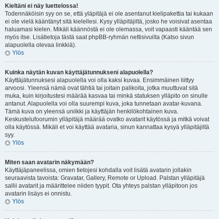
Kieltäni ei näy luettelossa!
Todennäköisin syy on se, että yläpitäjä ei ole asentanut kielipakettia tai kukaan
ei ole vielä kääntänyt sitä kielellesi. Kysy ylläpitäjiltä, josko he voisivat asentaa
haluamasi kielen. Mikäli käännöstä ei ole olemassa, voit vapaasti kääntää sen
myös itse. Lisätietoja tästä saat phpBB-ryhmän nettisivuilta (Katso sivun
alapuolella olevaa linkkiä).
Ylös
Kuinka näytän kuvan käyttäjätunnukseni alapuolella?
Käyttäjätunnuksesi alapuolella voi olla kaksi kuvaa. Ensimmäinen liittyy
arvoosi. Yleensä nämä ovat tähtiä tai joitain palikoita, jotka muuttuvat sitä
muka, kuin kirjoitustesi määrää kasvaa tai minkä statuksen ylläpito on sinulle
antanut. Alapuolella voi olla suurempi kuva, joka tunnetaan avatar-kuvana.
Tämä kuva on yleensä uniikki ja käyttäjän henkilökohtainen kuva.
Keskustelufoorumin ylläpitäjä määrää ovatko avatarit käytössä ja mitkä voivat
olla käytössä. Mikäli et voi käyttää avataria, sinun kannattaa kysyä ylläpitäjiltä
syy.
Ylös
Miten saan avatarin näkymään?
Käyttäjäpaneelissa, omien tietojesi kohdalla voit lisätä avatarin jollakin
seuraavista tavoista: Gravatar, Gallery, Remote or Upload. Palstan ylläpitäjä
sallii avatarit ja määrittelee niiden tyypit. Ota yhteys palstan ylläpitoon jos
avatarin lisäys ei onnistu.
Ylös