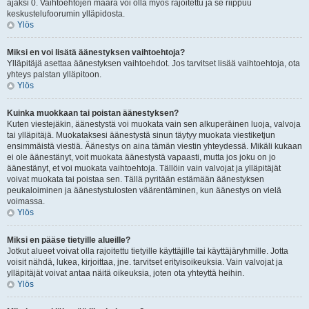
ajaksi 0. Vaihtoehtojen määrä voi olla myös rajoitettu ja se riippuu
keskustelufoorumin ylläpidosta.
Ylös
Miksi en voi lisätä äänestyksen vaihtoehtoja?
Ylläpitäjä asettaa äänestyksen vaihtoehdot. Jos tarvitset lisää vaihtoehtoja, ota
yhteys palstan ylläpitoon.
Ylös
Kuinka muokkaan tai poistan äänestyksen?
Kuten viestejäkin, äänestystä voi muokata vain sen alkuperäinen luoja, valvoja
tai ylläpitäjä. Muokataksesi äänestystä sinun täytyy muokata viestiketjun
ensimmäistä viestiä. Äänestys on aina tämän viestin yhteydessä. Mikäli kukaan
ei ole äänestänyt, voit muokata äänestystä vapaasti, mutta jos joku on jo
äänestänyt, et voi muokata vaihtoehtoja. Tällöin vain valvojat ja ylläpitäjät
voivat muokata tai poistaa sen. Tällä pyritään estämään äänestyksen
peukaloiminen ja äänestystulosten väärentäminen, kun äänestys on vielä
voimassa.
Ylös
Miksi en pääse tietyille alueille?
Jotkut alueet voivat olla rajoitettu tietyille käyttäjille tai käyttäjäryhmille. Jotta
voisit nähdä, lukea, kirjoittaa, jne. tarvitset erityisoikeuksia. Vain valvojat ja
ylläpitäjät voivat antaa näitä oikeuksia, joten ota yhteyttä heihin.
Ylös