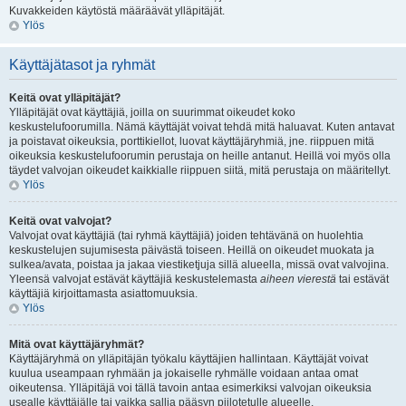
Kuvakkeiden käytöstä määräävät ylläpitäjät.
Ylös
Käyttäjätasot ja ryhmät
Keitä ovat ylläpitäjät?
Ylläpitäjät ovat käyttäjiä, joilla on suurimmat oikeudet koko
keskustelufoorumilla. Nämä käyttäjät voivat tehdä mitä haluavat. Kuten antavat
ja poistavat oikeuksia, porttikiellot, luovat käyttäjäryhmiä, jne. riippuen mitä
oikeuksia keskustelufoorumin perustaja on heille antanut. Heillä voi myös olla
täydet valvojan oikeudet kaikkialle riippuen siitä, mitä perustaja on määritellyt.
Ylös
Keitä ovat valvojat?
Valvojat ovat käyttäjiä (tai ryhmä käyttäjiä) joiden tehtävänä on huolehtia
keskustelujen sujumisesta päivästä toiseen. Heillä on oikeudet muokata ja
sulkea/avata, poistaa ja jakaa viestiketjuja sillä alueella, missä ovat valvojina.
Yleensä valvojat estävät käyttäjiä keskustelemasta
aiheen vierestä
tai estävät
käyttäjiä kirjoittamasta asiattomuuksia.
Ylös
Mitä ovat käyttäjäryhmät?
Käyttäjäryhmä on ylläpitäjän työkalu käyttäjien hallintaan. Käyttäjät voivat
kuulua useampaan ryhmään ja jokaiselle ryhmälle voidaan antaa omat
oikeutensa. Ylläpitäjä voi tällä tavoin antaa esimerkiksi valvojan oikeuksia
usealle käyttäjälle tai vaikka sallia pääsyn piilotetulle alueelle.