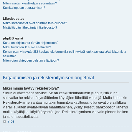
Miten asetan viestiketjun seurantaan?
Kuinka lopetan seuraamisen?
Liitetiedostot
Mitkä liitetiedostot ovat sallittuja tällä alueella?
Mistä löydän lähettämäni liitetiedostot?
phpBB -asiat
Kuka on kirjoittanut tämän ohjelmiston?
Miksi toimintoa X ei ole saatavilla?
Kehen otan yhteyttä tällä keskustelufoorumilla esiintyvistä loukkaavista ja/tai laittomista
asioista?
Miten otan yhteyden palstan ylläpitoon?
Kirjautumisen ja rekisteröitymisen ongelmat
Miksi minun täytyy rekisteröityä?
Sinun ei välttämättä tarvitse. Se on keskustelufoorumin ylläpitäjistä kiinni
sallivatko he rekisteröitymättömien käyttäjien lähettää viestejä. Mutta kuitenkin.
Rekisteröityminen antaa muitakin toimintoja käyttöösi, jotka eivät ole sallittuja
vieraille, kuten avatar-kuvan määrittäminen, yksityisviestit, sähköpostin lähetys
muille käyttäjille, käyttäjäryhmät, jne. Rekisteröityminen vie vain pienen hetken
ja se on suositeltavaa.
Ylös