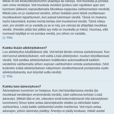
Mikäli et ole keskustelufoorumin ylläpitäjä tai valvoja. Voit muokata ja poistaa
vain omia viestejäsi. Voit muokata viestiäsi (joskus vain rajoitetun ajan sen
luomisen jälkeen) napsauttamalla
Muokkaa
-nappulaa valitsemastasi viestistä.
Mikäli joku on jo vastannut viestiisi, siihen lisätään pieni teksti osoittamaan
muokkauksen tapahtuneen, kun palaat lukemaan viestiä. Tässä on mukana
myös lukumäärä, kuinka monta kertaa olet muokannut viestiä. Tämä näkyy
vain, jos viestiin on jo vastattu ja se ei näy, jos valvoja tai ylläpitäjä muokkaa
viestiä. (Heidän pitää itse jättää syy mitä on muokattu ja miksi). Huomaa, että
normaali käyttäjä ei voi poistaa viestiä, jos siihen on vastattu.
Ylös
Kuinka lisään allekirjoituksen?
Luo allekirjoitus käyttääksesi sitä. Voit tehdä tämän omissa asetuksissasi. Kun
olet luonut allekirjoituksen, voit valita
Lisää allekirjoitus
-ruudun kirjoittaessasi
viestiä. Voit asettaa allekirjoituksen lisättäväksi automaattisesti kaikkiin
viesteihisi valitsemalla siihen sopivan vaihtoehdon omista asetuksistasi. (Voit
kuitenkin estää allekirjoituksen näkymisen viestikohtaisesti poistamalla rastin
allekirjoituksesta, kun kirjoitat uutta viestiä)
Ylös
Kuinka luon äänestyksen?
Äänestyksen luominen on helppoa. Kun olet kirjoittamassa viestiä (tai
muokkaat viestiketjun ensimmäistä viestiä), näet valikossa kohdan
Lisää
äänestys
. (Mikäli tätä ei ole, oikeutesi eivät todennäköisesti riitä äänsetyksen
luomiseen) Sinun tulee antaa äänestykselle otsikko ja vähintään kaksi
vaihtoehtoa. Lisää kaikki vaihtoehdot omille riveillensä. Voit myös antaa
aikarajan, jolloin äänestys päättyy. Änestys ei pääty koskaan, mikäli asetat