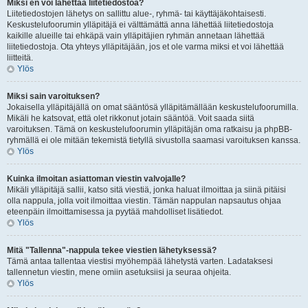
Miksi en voi lähettää liitetiedostoa?
Liitetiedostojen lähetys on sallittu alue-, ryhmä- tai käyttäjäkohtaisesti.
Keskustelufoorumin ylläpitäjä ei välttämättä anna lähettää liitetiedostoja
kaikille alueille tai ehkäpä vain ylläpitäjien ryhmän annetaan lähettää
liitetiedostoja. Ota yhteys ylläpitäjään, jos et ole varma miksi et voi lähettää
liitteitä.
Ylös
Miksi sain varoituksen?
Jokaisella ylläpitäjällä on omat sääntösä ylläpitämällään keskustelufoorumilla.
Mikäli he katsovat, että olet rikkonut jotain sääntöä. Voit saada siitä
varoituksen. Tämä on keskustelufoorumin ylläpitäjän oma ratkaisu ja phpBB-
ryhmällä ei ole mitään tekemistä tietyllä sivustolla saamasi varoituksen kanssa.
Ylös
Kuinka ilmoitan asiattoman viestin valvojalle?
Mikäli ylläpitäjä sallii, katso sitä viestiä, jonka haluat ilmoittaa ja siinä pitäisi
olla nappula, jolla voit ilmoittaa viestin. Tämän nappulan napsautus ohjaa
eteenpäin ilmoittamisessa ja pyytää mahdolliset lisätiedot.
Ylös
Mitä "Tallenna"-nappula tekee viestien lähetyksessä?
Tämä antaa tallentaa viestisi myöhempää lähetystä varten. Ladataksesi
tallennetun viestin, mene omiin asetuksiisi ja seuraa ohjeita.
Ylös