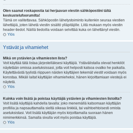
Olen saanut roskapostia tai herjaavan viestin sähköpostiini tältä
keskustelufoorumilta!
Tämä on valitettavaa. Sähköpostin lähetystoiminto kuitenkin seuraa viestien
lähettäjiä, joten lähetä viestin sisältö ylläpitäjille. Liitä mukaan myös viestin
header-tiedot. Näillä tiedoilla voidaan selvittää kuka on lähettänyt viestin.
Ylös
Ystävät ja vihamiehet
Mikä on ystävien ja vihamiesten lista?
Voit käyttää tätä listaa järjestelläksesi käyttäjiä. Ystävälistalla olevat henkilöt
näytetään omissa asetuksissasi, jotta voit helposti katsoa ovatko he paikalla.
Käytettävästä tyylistä riippuen näiden käyttäjien tekemät viestit voidaan myös
korostaa. Mikäli laitat käyttäjän vihamieheksi, hänen kirjoittamiaan viestejä ei
näytetä.
Ylös
Kuinka voin lisätä ja poistaa käyttäjiä ystävien ja vihamiesten listoilta?
Voit lisätä käyttäjiä kahdella tavalla: joko menemällä katsomaan käyttäjän
profiilia ja napsauttamalla sieltä oikeaa linkkiä, tai vaihtoehtoisesti omista
asetuksistasi. Voit lisätä käyttäjän myös kirjoittamalla suoraan hänen
nimimerkkinsä. Samalla sivulla voit myös poistaa käyttäjiä.
Ylös