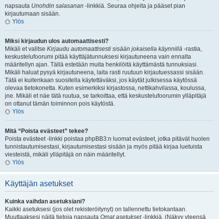
napsauta
Unohdin salasanan
-linkkiä. Seuraa ohjeita ja pääset pian
kirjautumaan sisään.
Ylös
Miksi kirjaudun ulos automaattisesti?
Mikäli et valitse
Kirjaudu automaattisesti sisään jokaisella käynnillä
-rastia,
keskustelufoorumi pitää käyttäjätunnuksesi kirjautuneena vain ennalta
määritellyn ajan. Tällä estetään muita henkilöitä käyttämästä tunnuksiasi.
Mikäli haluat pysyä kirjautuneena, laita rasti ruutuun kirjautuessassi sisään.
Tätä ei kuitenkaan suositella käytettäväksi, jos käytät julkisessa käytössä
olevaa tietokonetta. Kuten esimerkiksi kirjastossa, nettikahvilassa, koulussa,
jne. Mikäli et näe tätä ruutua, se tarkoittaa, että keskustelufoorumin ylläpitäjä
on ottanut tämän toiminnon pois käytöstä.
Ylös
Mitä “Poista evästeet” tekee?
Poista evästeet -linkki poistaa phpBB3:n luomat evästeet, jotka pitävät huolen
tunnistautumisestasi, kirjautumisestasi sisään ja myös pitää kirjaa luetuista
viesteistä, mikäli ylläpitäjä on näin määritellyt.
Ylös
Käyttäjän asetukset
Kuinka vaihdan asetuksiani?
Kaikki asetuksesi (jos olet rekisteröitynyt) on tallennettu tietokantaan.
Muuttaaksesi näitä tietoja napsauta
Omat asetukset
-linkkiä. (Näkyy yleensä