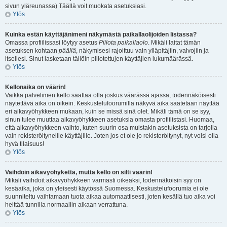
sivun yläreunassa) Täällä voit muokata asetuksiasi.
Ylös
Kuinka estän käyttäjänimeni näkymästä paikallaolijoiden listassa?
Omassa profiilissasi löytyy asetus
Piilota paikallaolo
. Mikäli laitat tämän
asetuksen kohtaan
päällä
, näkymisesi rajoittuu vain ylläpitäjiin, valvojiin ja
itsellesi. Sinut lasketaan tällöin piilotettujen käyttäjien lukumäärässä.
Ylös
Kellonaika on väärin!
Vaikka palvelimen kello saattaa olla joskus väärässä ajassa, todennäköisesti
näytettävä aika on oikein. Keskustelufoorumilla näkyvä aika saatetaan näyttää
eri aikavyöhykkeen mukaan, kuin se missä sinä olet. Mikäli tämä on se syy,
sinun tulee muuttaa aikavyöhykkeen asetuksia omasta profiilistasi. Huomaa,
että aikavyöhykkeen vaihto, kuten suurin osa muistakin asetuksista on tarjolla
vain rekisteröityneille käyttäjille. Joten jos et ole jo rekisteröitynyt, nyt voisi olla
hyvä tilaisuus!
Ylös
Vaihdoin aikavyöhykettä, mutta kello on silti väärin!
Mikäli vaihdoit aikavyöhykkeen varmasti oikeaksi, todennäköisin syy on
kesäaika, joka on yleisesti käytössä Suomessa. Keskustelufoorumia ei ole
suunniteltu vaihtamaan tuota aikaa automaattisesti, joten kesällä tuo aika voi
heittää tunnilla normaaliin aikaan verrattuna.
Ylös