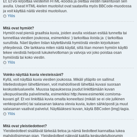
Et. Et voi kirjoittaa viesteihin HTML-koodia ja olettaa viestin rakentuvan sen
avulla. Useat HTML-kielen muotoilut ovat saatavilla myös BBCode-muodossa
ja voit käyttää näitä viestisi muotoiluun.
Ylös
Mitä ovat hymiöt?
Hymiöt ovat pieniä graafisia kuvia, joiden avulla voidaan esitää tunnetta tai
tunnetilaa viestien joukossa, esimerkiksi :) tarkoittaa iloista ja :( tarkoittaa
surullista. Näet täyden listan käytettävistä hymiöistä viestin kirjoituksen
yhteydessä. Ole tarkkana miten näitä käytät, sillä liian monen hymiön käyttö
tekee viestistä helposti lukukelvottoman ja valvoja voi joko poistaa osan
hymiöistä tai koko viestin.
Ylös
Voinko näyttää kuvia viesteissäni?
Kyllä, voit näyttää kuvia viestien joukossa. Mikäli ylläpito on sallinut
liitetiedostojen lähettämisen, voit mahdollisesti lähettää kuvasi suoraan
keskustelualueelle. Muussa tapauksessa joudut linkittämään kuvan
ulkopuoliseslta palvelimelta, esimerkiksi http://www.esimerkki.com/oma-
kuvani.gif. Et voi linkittää kuvia omalta koneeltasi (mikäli se ei ole julkinen
verkkopalvelin) tai salasanan takana olevia kuvia, kuten sähköposti ja muut
salasanan vaativat palvelut. Näyttääksesi kuvan, käytä BBCoden [img]-tagia.
Ylös
Mitä ovat yleistiedotteet?
Yleistiedotteet sisältävät tärkeää tietoa ja nämä tiedotteet kannattaa lukea
mahdollisimman pian. Yleistiedotteet näkyvät kakilla keskustelufoorumin