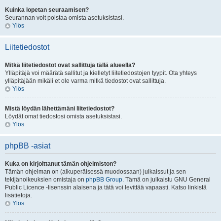
Kuinka lopetan seuraamisen?
Seurannan voit poistaa omista asetuksistasi.
Ylös
Liitetiedostot
Mitkä liitetiedostot ovat sallittuja tällä alueella?
Ylläpitäjä voi määrätä sallitut ja kielletyt liitetiedostojen tyypit. Ota yhteys
ylläpitäjään mikäli et ole varma mitkä tiedostot ovat sallittuja.
Ylös
Mistä löydän lähettämäni liitetiedostot?
Löydät omat tiedostosi omista asetuksistasi.
Ylös
phpBB -asiat
Kuka on kirjoittanut tämän ohjelmiston?
Tämän ohjelman on (alkuperäisessä muodossaan) julkaissut ja sen
tekijänoikeuksien omistaja on
phpBB Group
. Tämä on julkaistu GNU General
Public Licence -lisenssin alaisena ja tätä voi levittää vapaasti. Katso linkistä
lisätietoja.
Ylös