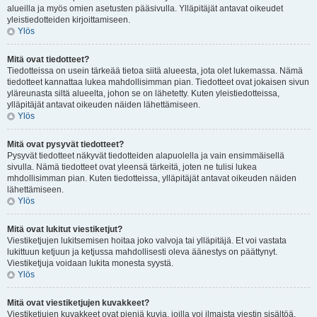
alueilla ja myös omien asetusten pääsivulla. Ylläpitäjät antavat oikeudet
yleistiedotteiden kirjoittamiseen.
Ylös
Mitä ovat tiedotteet?
Tiedotteissa on usein tärkeää tietoa siitä alueesta, jota olet lukemassa. Nämä
tiedotteet kannattaa lukea mahdollisimman pian. Tiedotteet ovat jokaisen sivun
yläreunasta siltä alueelta, johon se on lähetetty. Kuten yleistiedotteissa,
ylläpitäjät antavat oikeuden näiden lähettämiseen.
Ylös
Mitä ovat pysyvät tiedotteet?
Pysyvät tiedotteet näkyvät tiedotteiden alapuolella ja vain ensimmäisellä
sivulla. Nämä tiedotteet ovat yleensä tärkeitä, joten ne tulisi lukea
mhdollisimman pian. Kuten tiedotteissa, ylläpitäjät antavat oikeuden näiden
lähettämiseen.
Ylös
Mitä ovat lukitut viestiketjut?
Viestiketjujen lukitsemisen hoitaa joko valvoja tai ylläpitäjä. Et voi vastata
lukittuun ketjuun ja ketjussa mahdollisesti oleva äänestys on päättynyt.
Viestiketjuja voidaan lukita monesta syystä.
Ylös
Mitä ovat viestiketjujen kuvakkeet?
Viestiketjujen kuvakkeet ovat pieniä kuvia, joilla voi ilmaista viestin sisältöä.