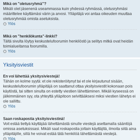
Mikä on "oletusryhmä"?
Mikäli olet jäsenenä useammassa kuin yhdessä ryhmässä, oletusryhmäsi
määrittelee käyttämäsi värin ja arvosi. Ylläpitäjä voi antaa oikeuden muuttaa
oletusryhmää omista asetuksista.
Ylös
Mikä on "henkilökunta"-linkki?
Tältä sivulta löytyy keskustelufoorumin henkilöstö ja selitys mitkä ovat heidän
toimialueitansa foorumilla.
Ylös
Yksityisviestit
En voi lähettää yksitysiviestejä!
Tähän on kolme syytä: et ole rekisteröitynyt tai et ole kirjautunut sisään,
keskustelufoorumin ylläpitäjä on saattanut ottaa yksityisviestit kokonaan pois
käytöstä, tai sitten sinulta on estetty viestien lähettäminen. Mikäli kyseessä on
jälkimmäinen syy, ota yhteyttä ylläpitoon selvittääksesi miksi viestien lähetys ei
ole sallittu.
Ylös
Saan roskapostia yksityisviestinä!
Voit estää tiettyä käyttäjää lähettämästä sinulle viestejä asettamalla sääntöjä
omissa asetuksissasi. Mikäli saat roskapostia joltain käyttäjltä, ilmoita siitä aina
ylläpitäjille, sillä he voivat estää tätä henkilöä lähettämästä viestejä.
Ylös