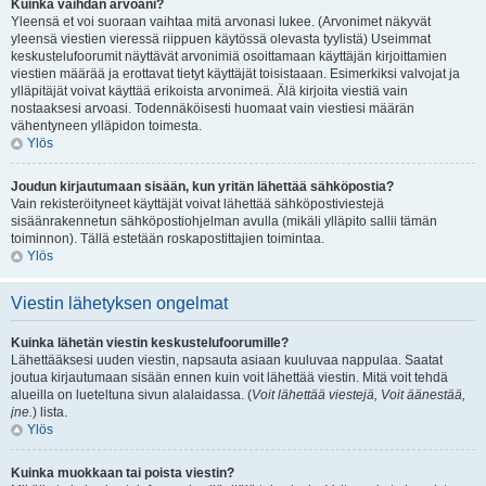
Kuinka vaihdan arvoani?
Yleensä et voi suoraan vaihtaa mitä arvonasi lukee. (Arvonimet näkyvät
yleensä viestien vieressä riippuen käytössä olevasta tyylistä) Useimmat
keskustelufoorumit näyttävät arvonimiä osoittamaan käyttäjän kirjoittamien
viestien määrää ja erottavat tietyt käyttäjät toisistaaan. Esimerkiksi valvojat ja
ylläpitäjät voivat käyttää erikoista arvonimeä. Älä kirjoita viestiä vain
nostaaksesi arvoasi. Todennäköisesti huomaat vain viestiesi määrän
vähentyneen ylläpidon toimesta.
Ylös
Joudun kirjautumaan sisään, kun yritän lähettää sähköpostia?
Vain rekisteröityneet käyttäjät voivat lähettää sähköpostiviestejä
sisäänrakennetun sähköpostiohjelman avulla (mikäli ylläpito sallii tämän
toiminnon). Tällä estetään roskapostittajien toimintaa.
Ylös
Viestin lähetyksen ongelmat
Kuinka lähetän viestin keskustelufoorumille?
Lähettääksesi uuden viestin, napsauta asiaan kuuluvaa nappulaa. Saatat
joutua kirjautumaan sisään ennen kuin voit lähettää viestin. Mitä voit tehdä
alueilla on lueteltuna sivun alalaidassa. (
Voit lähettää viestejä, Voit äänestää,
jne.
) lista.
Ylös
Kuinka muokkaan tai poista viestin?