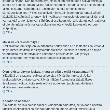
kirjautua sisään. Kun rekisteröidyit, siellä oli ohjeet mukana aktivoinnista ja
kuinka se tulee suorittaa. Mikäli sait sähköpostia, noudata siinä tulleita ohjeita.
Mikäli et saanut sähköpostia: oletko varma, että annoit toimivan
sähköpostiosoitteen? Yksi syy aktivoinnin vaatimiseen on vähentää
villejä
käyttäjiä käyttämästä anonyymisti hyväkseen keskustelufoorumia. Mikäli olet
varma, että annoit toimivan sähköpostiosoitteen, olet tarkistanut, että laatikkosi
ei ole täynnä ja myös roskapostikansion, ota yhteyttä keskustelufoorumin
ylläpitäjiin.
Ylös
Miksi en voi rekisteröityä?
Nettisivuston omistaja on voinut antaa porttikiellon IP-osoitteellesi tai estänyt
tietyn nimen käyttämisen käyttäjätunnuksissa. Nettisivun omistaja on myös
voinut ottaa rekisteröitymisen kokonaan pois käytöstä. Ota yhteys
keskustelufoorumin ylläpitäjiin saadaksesi lisää tietoa.
Ylös
Olen rekisteröitynyt joskus, mutta en pääse enää kirjautumaan?!
Ylläpitäjä on saattanut sulkea tai poistaa käyttäjätunnuksesi. Jotkut
keskustelufoorumit poistavat käyttämättömiä tunnuksia säästääkseen
tietokannan kokoa. Koita rekisteröityä uudelleen ja ole mahdollisesti
aktiivisempi keskusteluissa.
Ylös
Kadotin salasanani!
Älä hätäile! Vaikka salasanaasi ei voidakaan palauttaa, se voidaan asettaa
uusiksi. Asettaaksesi salasanan uudelleen, mene kirjautumissivulle ja