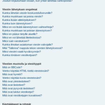
Joudun kirjautumaan sisään, kun yritän lähettää sähköpostia?
Viestin lähetyksen ongelmat
Kuinka lähetän viestin keskustelufoorumille?
Kuinka muokkaan tai poista viestin?
Kuinka lisään allekirjoituksen?
Kuinka luon äänestyksen?
Miksi en voi lisätä äänestyksen vaihtoehtoja?
Kuinka muokkaan tai poistan äänestyksen?
Miksi en pääse tietyille alueille?
Miksi en voi lähettää liitetiedostoa?
Miksi sain varoituksen?
Kuinka ilmoitan asiattoman viestin valvojalle?
Mitä "Tallenna"-nappula tekee viestien lähetyksessä?
Miksi viestini vaatii hyväksynnän?
Kuinka tönäisen viestiketjuani?
Viestien muotoilu ja viestityypit
Mitä on BBCode?
Voinko käyttää HTML-kieltä viesteissäni?
Mitä ovat hymiöt?
Voinko näyttää kuvia viesteissäni?
Mitä ovat yleistiedotteet?
Mitä ovat tiedotteet?
Mitä ovat pysyvät tiedotteet?
Mitä ovat lukitut viestiketjut?
Mitä ovat viestiketjujen kuvakkeet?
Käyttäjätasot ja ryhmät