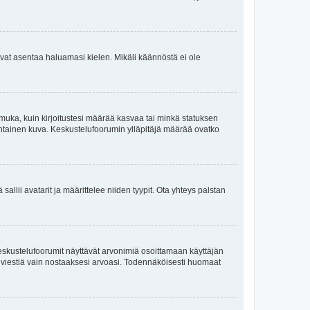
oisivat asentaa haluamasi kielen. Mikäli käännöstä ei ole
ä muka, kuin kirjoitustesi määrää kasvaa tai minkä statuksen
kohtainen kuva. Keskustelufoorumin ylläpitäjä määrää ovatko
sallii avatarit ja määrittelee niiden tyypit. Ota yhteys palstan
eskustelufoorumit näyttävät arvonimiä osoittamaan käyttäjän
oita viestiä vain nostaaksesi arvoasi. Todennäköisesti huomaat