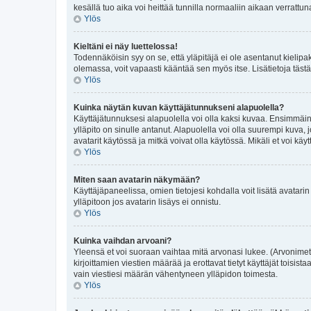
kesällä tuo aika voi heittää tunnilla normaaliin aikaan verrattun
Ylös
Kieltäni ei näy luettelossa!
Todennäköisin syy on se, että yläpitäjä ei ole asentanut kielipake
olemassa, voit vapaasti kääntää sen myös itse. Lisätietoja tästä
Ylös
Kuinka näytän kuvan käyttäjätunnukseni alapuolella?
Käyttäjätunnuksesi alapuolella voi olla kaksi kuvaa. Ensimmäinen
ylläpito on sinulle antanut. Alapuolella voi olla suurempi kuv
avatarit käytössä ja mitkä voivat olla käytössä. Mikäli et voi käyt
Ylös
Miten saan avatarin näkymään?
Käyttäjäpaneelissa, omien tietojesi kohdalla voit lisätä avatarin 
ylläpitoon jos avatarin lisäys ei onnistu.
Ylös
Kuinka vaihdan arvoani?
Yleensä et voi suoraan vaihtaa mitä arvonasi lukee. (Arvonimet
kirjoittamien viestien määrää ja erottavat tietyt käyttäjät toisis
vain viestiesi määrän vähentyneen ylläpidon toimesta.
Ylös