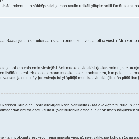
a?
jä sisäänrakennetun sähköpostiohjelman avulla (mikäli ylläpito sallii tämän toiminnon
 Saatat joutua kirjautumaan sisään ennen kuin voit lähettää viestin. Mitä voit tehd
okata ja poistaa vain omia viestejäsi. Voit muokata viestiäsi (joskus vain rajoitetun
i, siihen lisätään pieni teksti osoittamaan muokkauksen tapahtuneen, kun palaat lu
o vastattu ja se ei näy, jos valvoja tai ylläpitäjä muokkaa viestiä. (Heidän pitää its
ksissasi. Kun olet luonut allekirjoituksen, voit valita
Lisää allekirjoitus
-ruudun kirjo
aihtoehdon omista asetuksistasi. (Voit kuitenkin estää allekirjoituksen näkymisen vies
iä (tai muokkaat viestiketjun ensimmäistä viestiä), näet valikossa kohdan
Lisää ää