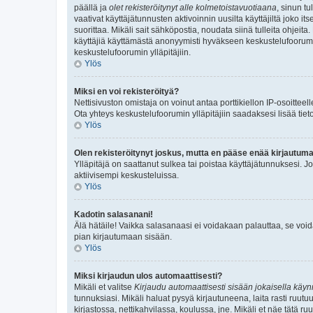
päällä ja
olet rekisteröitynyt alle kolmetoistavuotiaana
, sinun t
vaativat käyttäjätunnusten aktivoinnin uusilta käyttäjiltä joko it
suorittaa. Mikäli sait sähköpostia, noudata siinä tulleita ohjei
käyttäjiä käyttämästä anonyymisti hyväkseen keskustelufoorumia. 
keskustelufoorumin ylläpitäjiin.
Ylös
Miksi en voi rekisteröityä?
Nettisivuston omistaja on voinut antaa porttikiellon IP-osoittee
Ota yhteys keskustelufoorumin ylläpitäjiin saadaksesi lisää tiet
Ylös
Olen rekisteröitynyt joskus, mutta en pääse enää kirjautum
Ylläpitäjä on saattanut sulkea tai poistaa käyttäjätunnuksesi. 
aktiivisempi keskusteluissa.
Ylös
Kadotin salasanani!
Älä hätäile! Vaikka salasanaasi ei voidakaan palauttaa, se voi
pian kirjautumaan sisään.
Ylös
Miksi kirjaudun ulos automaattisesti?
Mikäli et valitse
Kirjaudu automaattisesti sisään jokaisella käynn
tunnuksiasi. Mikäli haluat pysyä kirjautuneena, laita rasti ruutu
kirjastossa, nettikahvilassa, koulussa, jne. Mikäli et näe tätä r