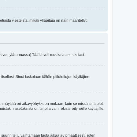
uista viesteistä, mikäli ylläpitäjä on näin määritellyt.
 sivun yläreunassa) Täällä voit muokata asetuksiasi.
a itsellesi. Sinut lasketaan tällöin piilotettujen käyttäjien
an näyttää eri aikavyöhykkeen mukaan, kuin se missä sinä olet.
akin asetuksista on tarjolla vain rekisteröityneille käyttäjille.
suunniteltu vaihtamaan tuota aikaa automaattisesti, joten