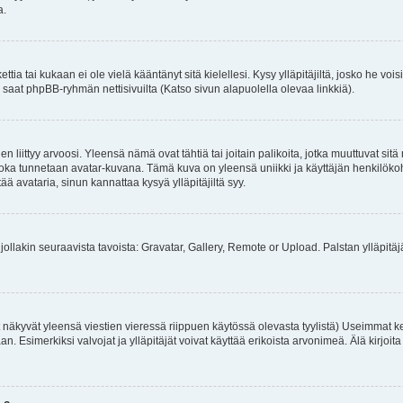
a.
ttia tai kukaan ei ole vielä kääntänyt sitä kielellesi. Kysy ylläpitäjiltä, josko he v
 saat phpBB-ryhmän nettisivuilta (Katso sivun alapuolella olevaa linkkiä).
 liittyy arvoosi. Yleensä nämä ovat tähtiä tai joitain palikoita, jotka muuttuvat sit
a, joka tunnetaan avatar-kuvana. Tämä kuva on yleensä uniikki ja käyttäjän henkilö
tää avataria, sinun kannattaa kysyä ylläpitäjiltä syy.
jollakin seuraavista tavoista: Gravatar, Gallery, Remote or Upload. Palstan ylläpitäjä 
 näkyvät yleensä viestien vieressä riippuen käytössä olevasta tyylistä) Useimmat k
taaan. Esimerkiksi valvojat ja ylläpitäjät voivat käyttää erikoista arvonimeä. Älä kirj