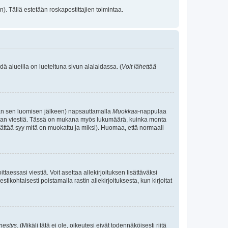
). Tällä estetään roskapostittajien toimintaa.
ä alueilla on lueteltuna sivun alalaidassa. (
Voit lähettää
 ajan sen luomisen jälkeen) napsauttamalla
Muokkaa
-nappulaa
kemaan viestiä. Tässä on mukana myös lukumäärä, kuinka monta
e jättää syy mitä on muokattu ja miksi). Huomaa, että normaali
ittaessasi viestiä. Voit asettaa allekirjoituksen lisättäväksi
tikohtaisesti poistamalla rastin allekirjoituksesta, kun kirjoitat
nestys
. (Mikäli tätä ei ole, oikeutesi eivät todennäköisesti riitä