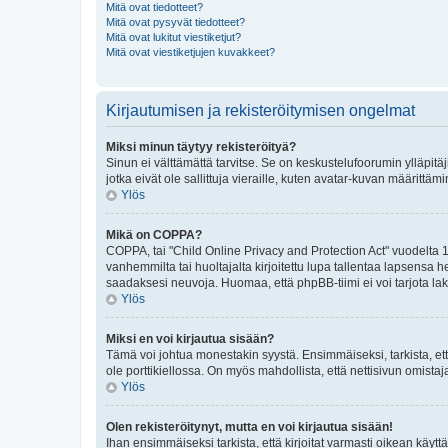
Mitä ovat tiedotteet?
Mitä ovat pysyvät tiedotteet?
Mitä ovat lukitut viestiketjut?
Mitä ovat viestiketjujen kuvakkeet?
Kirjautumisen ja rekisteröitymisen ongelmat
Miksi minun täytyy rekisteröityä?
Sinun ei välttämättä tarvitse. Se on keskustelufoorumin ylläpitäj
jotka eivät ole sallittuja vieraille, kuten avatar-kuvan määrittäm
Ylös
Mikä on COPPA?
COPPA, tai "Child Online Privacy and Protection Act" vuodelta 1
vanhemmilta tai huoltajalta kirjoitettu lupa tallentaa lapsensa
saadaksesi neuvoja. Huomaa, että phpBB-tiimi ei voi tarjota laki
Ylös
Miksi en voi kirjautua sisään?
Tämä voi johtua monestakin syystä. Ensimmäiseksi, tarkista, että
ole porttikiellossa. On myös mahdollista, että nettisivun omistaj
Ylös
Olen rekisteröitynyt, mutta en voi kirjautua sisään!
Ihan ensimmäiseksi tarkista, että kirjoitat varmasti oikean kä