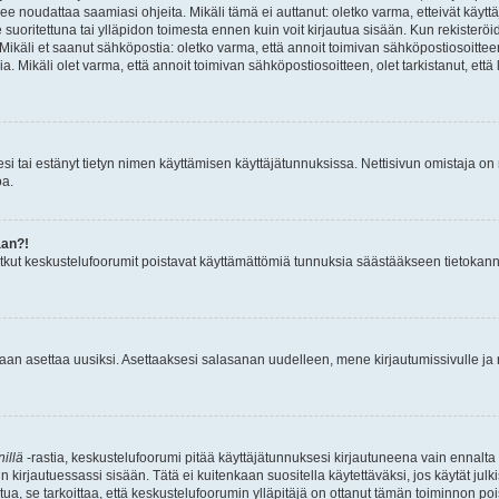
ulee noudattaa saamiasi ohjeita. Mikäli tämä ei auttanut: oletko varma, etteivät käyt
se suoritettuna tai ylläpidon toimesta ennen kuin voit kirjautua sisään. Kun rekisteröid
ta. Mikäli et saanut sähköpostia: oletko varma, että annoit toimivan sähköpostiosoit
Mikäli olet varma, että annoit toimivan sähköpostiosoitteen, olet tarkistanut, että 
llesi tai estänyt tietyn nimen käyttämisen käyttäjätunnuksissa. Nettisivun omistaja o
oa.
aan?!
Jotkut keskustelufoorumit poistavat käyttämättömiä tunnuksia säästääkseen tietokann
daan asettaa uusiksi. Asettaaksesi salasanan uudelleen, mene kirjautumissivulle j
illä
-rastia, keskustelufoorumi pitää käyttäjätunnuksesi kirjautuneena vain ennalta 
un kirjautuessassi sisään. Tätä ei kuitenkaan suositella käytettäväksi, jos käytät ju
uutua, se tarkoittaa, että keskustelufoorumin ylläpitäjä on ottanut tämän toiminnon poi