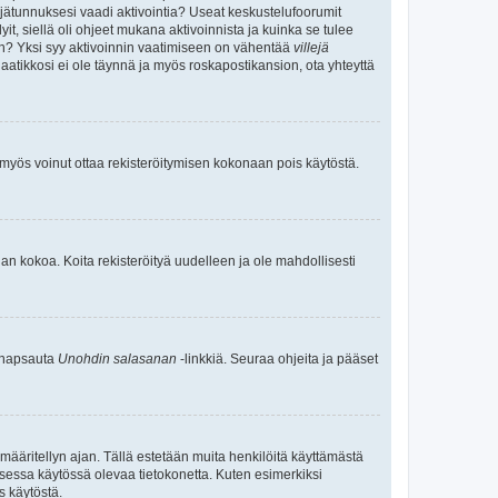
täjätunnuksesi vaadi aktivointia? Useat keskustelufoorumit
yit, siellä oli ohjeet mukana aktivoinnista ja kuinka se tulee
teen? Yksi syy aktivoinnin vaatimiseen on vähentää
villejä
laatikkosi ei ole täynnä ja myös roskapostikansion, ota yhteyttä
n myös voinut ottaa rekisteröitymisen kokonaan pois käytöstä.
an kokoa. Koita rekisteröityä uudelleen ja ole mahdollisesti
a napsauta
Unohdin salasanan
-linkkiä. Seuraa ohjeita ja pääset
määritellyn ajan. Tällä estetään muita henkilöitä käyttämästä
lkisessa käytössä olevaa tietokonetta. Kuten esimerkiksi
s käytöstä.