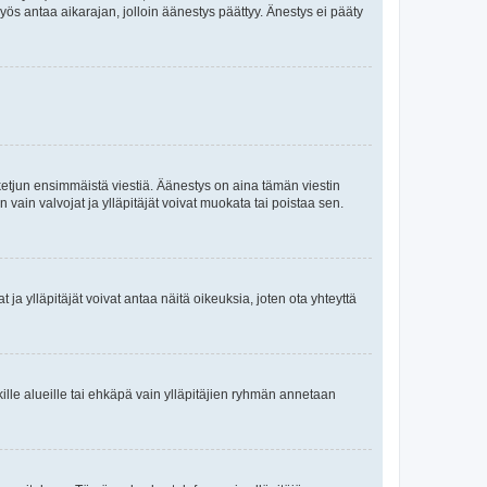
yös antaa aikarajan, jolloin äänestys päättyy. Änestys ei pääty
ketjun ensimmäistä viestiä. Äänestys on aina tämän viestin
vain valvojat ja ylläpitäjät voivat muokata tai poistaa sen.
ojat ja ylläpitäjät voivat antaa näitä oikeuksia, joten ota yhteyttä
ikille alueille tai ehkäpä vain ylläpitäjien ryhmän annetaan