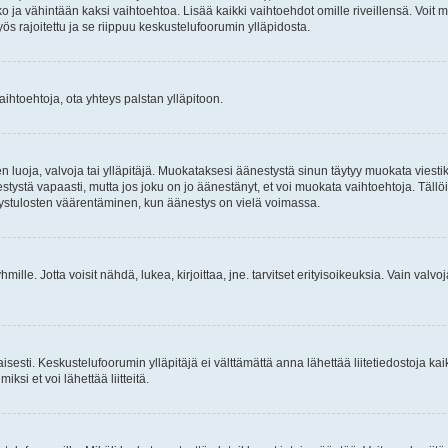
ja vähintään kaksi vaihtoehtoa. Lisää kaikki vaihtoehdot omille riveillensä. Voit m
ös rajoitettu ja se riippuu keskustelufoorumin ylläpidosta.
aihtoehtoja, ota yhteys palstan ylläpitoon.
 luoja, valvoja tai ylläpitäjä. Muokataksesi äänestystä sinun täytyy muokata viesti
ystä vapaasti, mutta jos joku on jo äänestänyt, et voi muokata vaihtoehtoja. Tällöin 
ystulosten väärentäminen, kun äänestys on vielä voimassa.
äryhmille. Jotta voisit nähdä, lukea, kirjoittaa, jne. tarvitset erityisoikeuksia. Vain valv
taisesti. Keskustelufoorumin ylläpitäjä ei välttämättä anna lähettää liitetiedostoja ka
iksi et voi lähettää liitteitä.