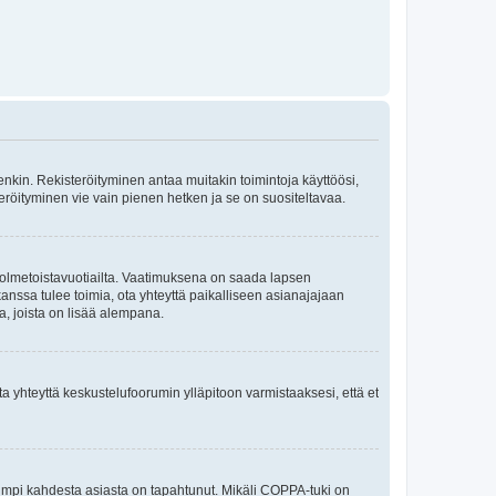
itenkin. Rekisteröityminen antaa muitakin toimintoja käyttöösi,
isteröityminen vie vain pienen hetken ja se on suositeltavaa.
e kolmetoistavuotiailta. Vaatimuksena on saada lapsen
anssa tulee toimia, ota yhteyttä paikalliseen asianajajaan
a, joista on lisää alempana.
ta yhteyttä keskustelufoorumin ylläpitoon varmistaaksesi, että et
kumpi kahdesta asiasta on tapahtunut. Mikäli COPPA-tuki on