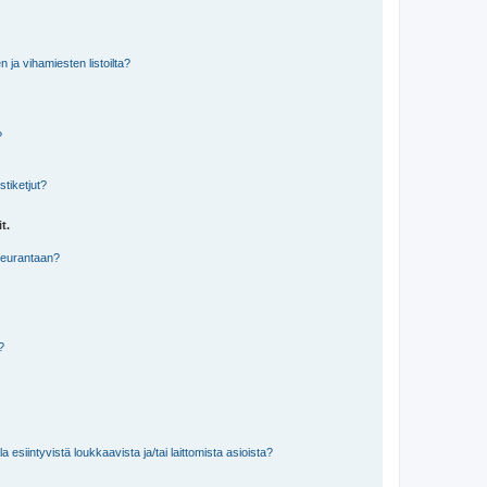
n ja vihamiesten listoilta?
?
stiketjut?
t.
 seurantaan?
a?
 esiintyvistä loukkaavista ja/tai laittomista asioista?