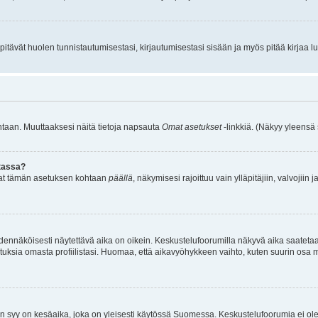
itävät huolen tunnistautumisestasi, kirjautumisestasi sisään ja myös pitää kirjaa luet
kantaan. Muuttaaksesi näitä tietoja napsauta
Omat asetukset
-linkkiä. (Näkyy yleensä
stassa?
aitat tämän asetuksen kohtaan
päällä
, näkymisesi rajoittuu vain ylläpitäjiin, valvojiin j
odennäköisesti näytettävä aika on oikein. Keskustelufoorumilla näkyvä aika saateta
sia omasta profiilistasi. Huomaa, että aikavyöhykkeen vaihto, kuten suurin osa muist
n syy on kesäaika, joka on yleisesti käytössä Suomessa. Keskustelufoorumia ei ole 