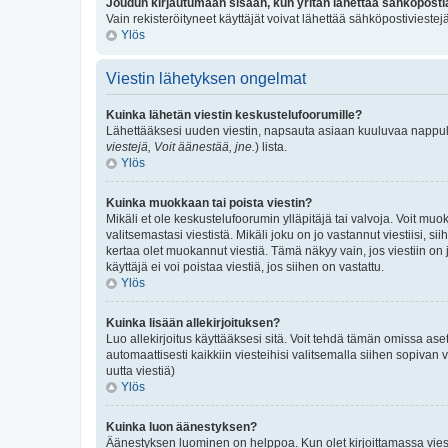
Joudun kirjautumaan sisään, kun yritän lähettää sähköposti
Vain rekisteröityneet käyttäjät voivat lähettää sähköpostivieste
Ylös
Viestin lähetyksen ongelmat
Kuinka lähetän viestin keskustelufoorumille?
Lähettääksesi uuden viestin, napsauta asiaan kuuluvaa nappulaa.
viestejä, Voit äänestää, jne.
) lista.
Ylös
Kuinka muokkaan tai poista viestin?
Mikäli et ole keskustelufoorumin ylläpitäjä tai valvoja. Voit mu
valitsemastasi viestistä. Mikäli joku on jo vastannut viestiis
kertaa olet muokannut viestiä. Tämä näkyy vain, jos viestiin on j
käyttäjä ei voi poistaa viestiä, jos siihen on vastattu.
Ylös
Kuinka lisään allekirjoituksen?
Luo allekirjoitus käyttääksesi sitä. Voit tehdä tämän omissa asetu
automaattisesti kaikkiin viesteihisi valitsemalla siihen sopivan v
uutta viestiä)
Ylös
Kuinka luon äänestyksen?
Äänestyksen luominen on helppoa. Kun olet kirjoittamassa viest