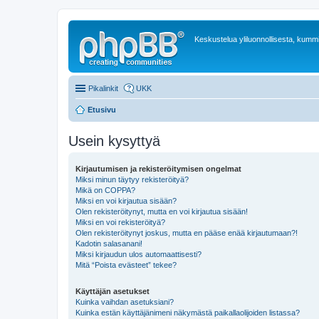
Keskustelua yliluonnollisesta, kummit
Pikalinkit
UKK
Etusivu
Usein kysyttyä
Kirjautumisen ja rekisteröitymisen ongelmat
Miksi minun täytyy rekisteröityä?
Mikä on COPPA?
Miksi en voi kirjautua sisään?
Olen rekisteröitynyt, mutta en voi kirjautua sisään!
Miksi en voi rekisteröityä?
Olen rekisteröitynyt joskus, mutta en pääse enää kirjautumaan?!
Kadotin salasanani!
Miksi kirjaudun ulos automaattisesti?
Mitä “Poista evästeet” tekee?
Käyttäjän asetukset
Kuinka vaihdan asetuksiani?
Kuinka estän käyttäjänimeni näkymästä paikallaolijoiden listassa?