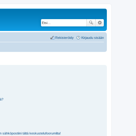
Rekisteröidy
Kirjaudu sisään
nä?
n sähköpostiini tältä keskustelufoorumilta!