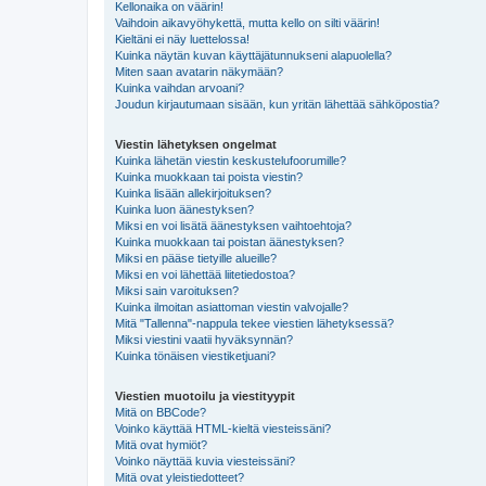
Kellonaika on väärin!
Vaihdoin aikavyöhykettä, mutta kello on silti väärin!
Kieltäni ei näy luettelossa!
Kuinka näytän kuvan käyttäjätunnukseni alapuolella?
Miten saan avatarin näkymään?
Kuinka vaihdan arvoani?
Joudun kirjautumaan sisään, kun yritän lähettää sähköpostia?
Viestin lähetyksen ongelmat
Kuinka lähetän viestin keskustelufoorumille?
Kuinka muokkaan tai poista viestin?
Kuinka lisään allekirjoituksen?
Kuinka luon äänestyksen?
Miksi en voi lisätä äänestyksen vaihtoehtoja?
Kuinka muokkaan tai poistan äänestyksen?
Miksi en pääse tietyille alueille?
Miksi en voi lähettää liitetiedostoa?
Miksi sain varoituksen?
Kuinka ilmoitan asiattoman viestin valvojalle?
Mitä "Tallenna"-nappula tekee viestien lähetyksessä?
Miksi viestini vaatii hyväksynnän?
Kuinka tönäisen viestiketjuani?
Viestien muotoilu ja viestityypit
Mitä on BBCode?
Voinko käyttää HTML-kieltä viesteissäni?
Mitä ovat hymiöt?
Voinko näyttää kuvia viesteissäni?
Mitä ovat yleistiedotteet?