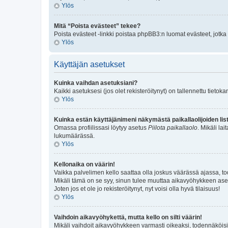
Ylös
Mitä “Poista evästeet” tekee?
Poista evästeet -linkki poistaa phpBB3:n luomat evästeet, jotka p
Ylös
Käyttäjän asetukset
Kuinka vaihdan asetuksiani?
Kaikki asetuksesi (jos olet rekisteröitynyt) on tallennettu tieto
Ylös
Kuinka estän käyttäjänimeni näkymästä paikallaolijoiden li
Omassa profiilissasi löytyy asetus
Piilota paikallaolo
. Mikäli l
lukumäärässä.
Ylös
Kellonaika on väärin!
Vaikka palvelimen kello saattaa olla joskus väärässä ajassa, t
Mikäli tämä on se syy, sinun tulee muuttaa aikavyöhykkeen asetuk
Joten jos et ole jo rekisteröitynyt, nyt voisi olla hyvä tilaisuus!
Ylös
Vaihdoin aikavyöhykettä, mutta kello on silti väärin!
Mikäli vaihdoit aikavyöhykkeen varmasti oikeaksi, todennäköisi