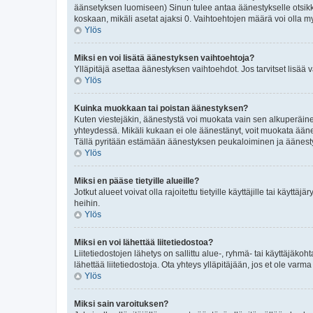
äänsetyksen luomiseen) Sinun tulee antaa äänestykselle otsikko 
koskaan, mikäli asetat ajaksi 0. Vaihtoehtojen määrä voi olla my
Ylös
Miksi en voi lisätä äänestyksen vaihtoehtoja?
Ylläpitäjä asettaa äänestyksen vaihtoehdot. Jos tarvitset lisää v
Ylös
Kuinka muokkaan tai poistan äänestyksen?
Kuten viestejäkin, äänestystä voi muokata vain sen alkuperäinen
yhteydessä. Mikäli kukaan ei ole äänestänyt, voit muokata äänest
Tällä pyritään estämään äänestyksen peukaloiminen ja äänest
Ylös
Miksi en pääse tietyille alueille?
Jotkut alueet voivat olla rajoitettu tietyille käyttäjille tai käyttäj
heihin.
Ylös
Miksi en voi lähettää liitetiedostoa?
Liitetiedostojen lähetys on sallittu alue-, ryhmä- tai käyttäjäkoh
lähettää liitetiedostoja. Ota yhteys ylläpitäjään, jos et ole varma m
Ylös
Miksi sain varoituksen?