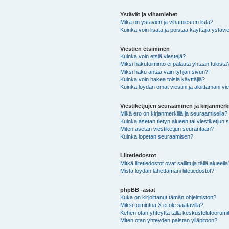
Ystävät ja vihamiehet
Mikä on ystävien ja vihamiesten lista?
Kuinka voin lisätä ja poistaa käyttäjiä ystävie
Viestien etsiminen
Kuinka voin etsiä viestejä?
Miksi hakutoiminto ei palauta yhtään tulosta
Miksi haku antaa vain tyhjän sivun?!
Kuinka voin hakea toisia käyttäjiä?
Kuinka löydän omat viestini ja aloittamani vie
Viestiketjujen seuraaminen ja kirjanmerki
Mikä ero on kirjanmerkillä ja seuraamisella?
Kuinka asetan tietyn alueen tai viestiketjun
Miten asetan viestiketjun seurantaan?
Kuinka lopetan seuraamisen?
Liitetiedostot
Mitkä liitetiedostot ovat sallittuja tällä alueell
Mistä löydän lähettämäni liitetiedostot?
phpBB -asiat
Kuka on kirjoittanut tämän ohjelmiston?
Miksi toimintoa X ei ole saatavilla?
Kehen otan yhteyttä tällä keskustelufoorumilla
Miten otan yhteyden palstan ylläpitoon?