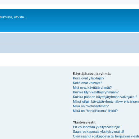
uksista, ufoista...
Käyttäjätasot ja ryhmät
Keitä ovat ylläpitäjät?
Keitä ovat valvojat?
Mitä ovat käyttäjäryhmät?
Kuinka liityn käyttäjäryhmään?
Kuinka pääsen käyttäjäryhmän valvojaksi?
Miksi joillain käyttäjäryhmä näkyy erivärise
Mikä on "oletusryhmä"?
Mikä on "henkilökunta"-linkki?
Yksityisviestit
En voi lähettää yksitysiviestejä!
Saan roskapostia yksityisviestinä!
Olen saanut roskapostia tai herjaavan viesti