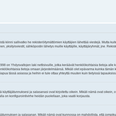
istä kiinni sallivatko he rekisteröitymättömien käyttäjien lähettää viestejä. Mutta ku
inen, yksityisviestit, sähköpostin lähetys muille käyttäjille, käyttäjäryhmät, jne. Rek
998 on Yhdysvaltojen laki nettisivuille, jotka keräävät henkilökohtaisia tietoja all
 henkilökohtaisia tietoja omaan järjestelmäänsä. Mikäli olet epävarma kuinka tämän k
apua tässä asiassa ja heihin ei tule ottaa yhteyttä muuten kuin tietyissä tapauksiss
 käyttäjätunnuksesi ja salasanasi ovat kirjoitettu oikein. Mikäli nämä ovat oikein, o
alla on konfigurointivirhe heidän puolellaan, joka vaatii korjausta.
yttäjätunnuksen ja salasanan. Mikäli nämä ovat kunnossa on mahdollista, että jompi