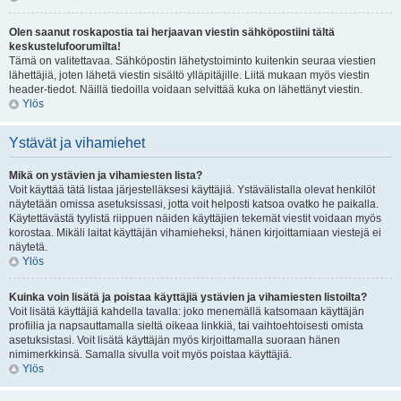
Olen saanut roskapostia tai herjaavan viestin sähköpostiini tältä
keskustelufoorumilta!
Tämä on valitettavaa. Sähköpostin lähetystoiminto kuitenkin seuraa viestien
lähettäjiä, joten lähetä viestin sisältö ylläpitäjille. Liitä mukaan myös viestin
header-tiedot. Näillä tiedoilla voidaan selvittää kuka on lähettänyt viestin.
Ylös
Ystävät ja vihamiehet
Mikä on ystävien ja vihamiesten lista?
Voit käyttää tätä listaa järjestelläksesi käyttäjiä. Ystävälistalla olevat henkilöt
näytetään omissa asetuksissasi, jotta voit helposti katsoa ovatko he paikalla.
Käytettävästä tyylistä riippuen näiden käyttäjien tekemät viestit voidaan myös
korostaa. Mikäli laitat käyttäjän vihamieheksi, hänen kirjoittamiaan viestejä ei
näytetä.
Ylös
Kuinka voin lisätä ja poistaa käyttäjiä ystävien ja vihamiesten listoilta?
Voit lisätä käyttäjiä kahdella tavalla: joko menemällä katsomaan käyttäjän
profiilia ja napsauttamalla sieltä oikeaa linkkiä, tai vaihtoehtoisesti omista
asetuksistasi. Voit lisätä käyttäjän myös kirjoittamalla suoraan hänen
nimimerkkinsä. Samalla sivulla voit myös poistaa käyttäjiä.
Ylös