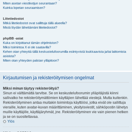
Miten asetan viestiketjun seurantaan?
Kuinka lopetan seuraamisen?
Liitetiedostot
Mitkä liitetiedostot ovat sallittuja tällä alueella?
Mistä löydän lähettämäni liitetiedostot?
phpBB -asiat
Kuka on kirjoittanut tämän ohjelmiston?
Miksi toimintoa X ei ole saatavilla?
Kehen otan yhteyttä tällä keskustelufoorumilla esiintyvistä loukkaavista ja/tai laittomista
asioista?
Miten otan yhteyden palstan ylläpitoon?
Kirjautumisen ja rekisteröitymisen ongelmat
Miksi minun täytyy rekisteröityä?
Sinun ei välttämättä tarvitse. Se on keskustelufoorumin ylläpitäjistä kiinni
sallivatko he rekisteröitymättömien käyttäjien lähettää viestejä. Mutta kuitenkin.
Rekisteröityminen antaa muitakin toimintoja käyttöösi, jotka eivät ole sallittuja
vieraille, kuten avatar-kuvan määrittäminen, yksityisviestit, sähköpostin lähetys
muille käyttäjille, käyttäjäryhmät, jne. Rekisteröityminen vie vain pienen hetken
ja se on suositeltavaa.
Ylös