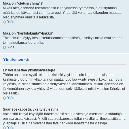
Mikä on "oletusryhmä"?
Mikäli olet jäsenenä useammassa kuin yhdessä ryhmässä, oletusryhmäsi
määrittelee käyttämäsi värin ja arvosi. Ylläpitäjä voi antaa oikeuden muuttaa
oletusryhmää omista asetuksista.
Ylös
Mikä on "henkilökunta"-linkki?
Tältä sivulta löytyy keskustelufoorumin henkilöstö ja selitys mitkä ovat heidän
toimialueitansa foorumilla.
Ylös
Yksityisviestit
En voi lähettää yksitysiviestejä!
Tähän on kolme syytä: et ole rekisteröitynyt tai et ole kirjautunut sisään,
keskustelufoorumin ylläpitäjä on saattanut ottaa yksityisviestit kokonaan pois
käytöstä, tai sitten sinulta on estetty viestien lähettäminen. Mikäli kyseessä on
jälkimmäinen syy, ota yhteyttä ylläpitoon selvittääksesi miksi viestien lähetys ei
ole sallittu.
Ylös
Saan roskapostia yksityisviestinä!
Voit estää tiettyä käyttäjää lähettämästä sinulle viestejä asettamalla sääntöjä
omissa asetuksissasi. Mikäli saat roskapostia joltain käyttäjltä, ilmoita siitä aina
ylläpitäjille, sillä he voivat estää tätä henkilöä lähettämästä viestejä.
Ylös