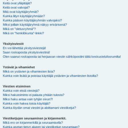
Keitä ovat ylläpitäjät?
Keitä ovat valvojat?
Mitä ovat käyttäjäryhmät?
Kuinka liityn käyttäjäryhmään?
Kuinka pääsen käyttäjäryhmän valvojaksi?
Miksi joillain käyttäjäryhmä näkyy erivärisenä?
Mikä on "oletusryhmä"?
Mikä on "henkilökunta"-linkki?
Yksityisviestit
En voi lähettää yksitysiviestejä!
Saan roskapostia yksityisviestinä!
Olen saanut roskapostia tai herjaavan viestin sähköpostiini tältä keskustelufoorumilta!
Ystävät ja vihamiehet
Mikä on ystävien ja vihamiesten lista?
Kuinka voin lisätä ja poistaa käyttäjiä ystävien ja vihamiesten listoilta?
Viestien etsiminen
Kuinka voin etsiä viestejä?
Miksi hakutoiminto ei palauta yhtään tulosta?
Miksi haku antaa vain tyhjän sivun?!
Kuinka voin hakea toisia käyttäjiä?
Kuinka löydän omat viestini ja aloittamani viestiketjut?
Viestiketjujen seuraaminen ja kirjanmerkit.
Mikä ero on kirjanmerkillä ja seuraamisella?
Kuinka asetan tietyn alueen tai viestiketjun seurantaan?