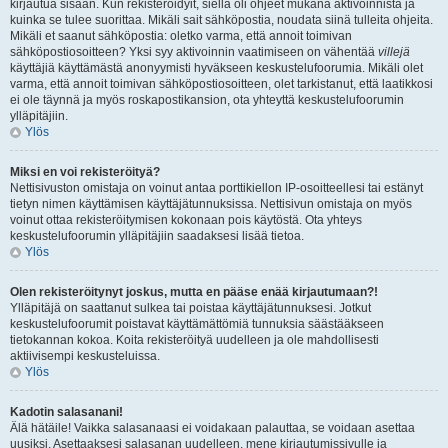
kirjautua sisään. Kun rekisteröidyit, siellä oli ohjeet mukana aktivoinnista ja
kuinka se tulee suorittaa. Mikäli sait sähköpostia, noudata siinä tulleita ohjeita.
Mikäli et saanut sähköpostia: oletko varma, että annoit toimivan
sähköpostiosoitteen? Yksi syy aktivoinnin vaatimiseen on vähentää
villejä
käyttäjiä käyttämästä anonyymisti hyväkseen keskustelufoorumia. Mikäli olet
varma, että annoit toimivan sähköpostiosoitteen, olet tarkistanut, että laatikkosi
ei ole täynnä ja myös roskapostikansion, ota yhteyttä keskustelufoorumin
ylläpitäjiin.
Ylös
Miksi en voi rekisteröityä?
Nettisivuston omistaja on voinut antaa porttikiellon IP-osoitteellesi tai estänyt
tietyn nimen käyttämisen käyttäjätunnuksissa. Nettisivun omistaja on myös
voinut ottaa rekisteröitymisen kokonaan pois käytöstä. Ota yhteys
keskustelufoorumin ylläpitäjiin saadaksesi lisää tietoa.
Ylös
Olen rekisteröitynyt joskus, mutta en pääse enää kirjautumaan?!
Ylläpitäjä on saattanut sulkea tai poistaa käyttäjätunnuksesi. Jotkut
keskustelufoorumit poistavat käyttämättömiä tunnuksia säästääkseen
tietokannan kokoa. Koita rekisteröityä uudelleen ja ole mahdollisesti
aktiivisempi keskusteluissa.
Ylös
Kadotin salasanani!
Älä hätäile! Vaikka salasanaasi ei voidakaan palauttaa, se voidaan asettaa
uusiksi. Asettaaksesi salasanan uudelleen, mene kirjautumissivulle ja