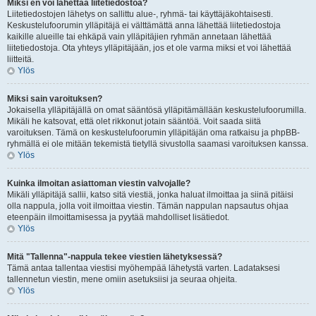
Miksi en voi lähettää liitetiedostoa?
Liitetiedostojen lähetys on sallittu alue-, ryhmä- tai käyttäjäkohtaisesti.
Keskustelufoorumin ylläpitäjä ei välttämättä anna lähettää liitetiedostoja
kaikille alueille tai ehkäpä vain ylläpitäjien ryhmän annetaan lähettää
liitetiedostoja. Ota yhteys ylläpitäjään, jos et ole varma miksi et voi lähettää
liitteitä.
Ylös
Miksi sain varoituksen?
Jokaisella ylläpitäjällä on omat sääntösä ylläpitämällään keskustelufoorumilla.
Mikäli he katsovat, että olet rikkonut jotain sääntöä. Voit saada siitä
varoituksen. Tämä on keskustelufoorumin ylläpitäjän oma ratkaisu ja phpBB-
ryhmällä ei ole mitään tekemistä tietyllä sivustolla saamasi varoituksen kanssa.
Ylös
Kuinka ilmoitan asiattoman viestin valvojalle?
Mikäli ylläpitäjä sallii, katso sitä viestiä, jonka haluat ilmoittaa ja siinä pitäisi
olla nappula, jolla voit ilmoittaa viestin. Tämän nappulan napsautus ohjaa
eteenpäin ilmoittamisessa ja pyytää mahdolliset lisätiedot.
Ylös
Mitä "Tallenna"-nappula tekee viestien lähetyksessä?
Tämä antaa tallentaa viestisi myöhempää lähetystä varten. Ladataksesi
tallennetun viestin, mene omiin asetuksiisi ja seuraa ohjeita.
Ylös