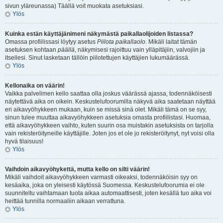
sivun yläreunassa) Täällä voit muokata asetuksiasi.
Ylös
Kuinka estän käyttäjänimeni näkymästä paikallaolijoiden listassa?
Omassa profiilissasi löytyy asetus
Piilota paikallaolo
. Mikäli laitat tämän
asetuksen kohtaan
päällä
, näkymisesi rajoittuu vain ylläpitäjiin, valvojiin ja
itsellesi. Sinut lasketaan tällöin piilotettujen käyttäjien lukumäärässä.
Ylös
Kellonaika on väärin!
Vaikka palvelimen kello saattaa olla joskus väärässä ajassa, todennäköisesti
näytettävä aika on oikein. Keskustelufoorumilla näkyvä aika saatetaan näyttää
eri aikavyöhykkeen mukaan, kuin se missä sinä olet. Mikäli tämä on se syy,
sinun tulee muuttaa aikavyöhykkeen asetuksia omasta profiilistasi. Huomaa,
että aikavyöhykkeen vaihto, kuten suurin osa muistakin asetuksista on tarjolla
vain rekisteröityneille käyttäjille. Joten jos et ole jo rekisteröitynyt, nyt voisi olla
hyvä tilaisuus!
Ylös
Vaihdoin aikavyöhykettä, mutta kello on silti väärin!
Mikäli vaihdoit aikavyöhykkeen varmasti oikeaksi, todennäköisin syy on
kesäaika, joka on yleisesti käytössä Suomessa. Keskustelufoorumia ei ole
suunniteltu vaihtamaan tuota aikaa automaattisesti, joten kesällä tuo aika voi
heittää tunnilla normaaliin aikaan verrattuna.
Ylös