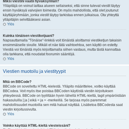
Miksi viestini vaatii hyväksynnän?
Ylläpitäjä on voinut laittaa alueen sellaiseksi, että sinne tulevat viestit täytyy
ensin hyväksyä valvojien toimesta. On myös mahdollista, että olet joutunut
käyttäjäryhmään, jonka viestit täytyy tarkistaa ennen julkaisua. Ota yhteyttä
ylläpitäjiin selvittääksesi asian.
Ylös
Kuinka tönäisen viestiketjuani?
Napsauttamalla "Tönäise"-linkkiä voit tönäistä aloittamsi viestiketjun takaisin
ensimmäiselle sivulle. Mikäli et näe tätä vaihtoehtoa, sen käyttö on estetty.
Viestiä voi tönäistä myös kirjoittamalla siihen vastaus, mutta tästä kannattaa
olla tarkkana, että noudatat foorumin sääntöjä.
Ylös
Viestien muotoilu ja viestityypit
Mitä on BBCode?
BBCode on sovellettu HTML-kielestä. Ylläpito määrittelee, voitko käyttää
BBCodea. Voit myös itse poistaa BBCoden käytöstä viestin kirjoituksen
yhteydessä. BBCode on tyyliltään hyvin lähellä HTML-kieltä, tagit ympäröidään
hakasuluilla [ ja ] eikä < ja > -merkeillä. Se tarjoaa myös paremmat
mahdollisuudet muotoilla sen mitä haluat näyttää. Lisätietoa BBCodesta saat
viestin kirjoitussivulta.
Ylös
Voinko käyttää HTML-kieltä viesteissäni?