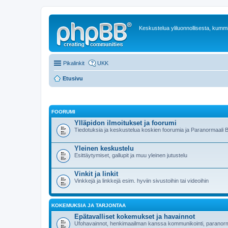
Keskustelua yliluonnollisesta, kummit
Pikalinkit
UKK
Etusivu
FOORUMI
Ylläpidon ilmoitukset ja foorumi
Tiedotuksia ja keskustelua koskien foorumia ja Paranormaali Blogi
Yleinen keskustelu
Esittäytymiset, gallupit ja muu yleinen jutustelu
Vinkit ja linkit
Vinkkejä ja linkkejä esim. hyviin sivustoihin tai videoihin
KOKEMUKSIA JA TARJONTAA
Epätavalliset kokemukset ja havainnot
Ufohavainnot, henkimaailman kanssa kommunikointi, paranor