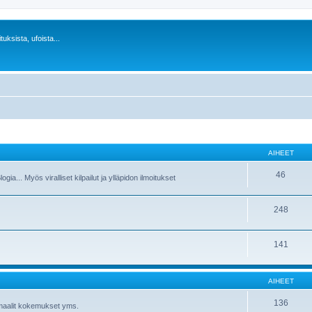
uksista, ufoista...
AIHEET
46
a... Myös viralliset kilpailut ja ylläpidon ilmoitukset
248
141
AIHEET
136
maalit kokemukset yms.