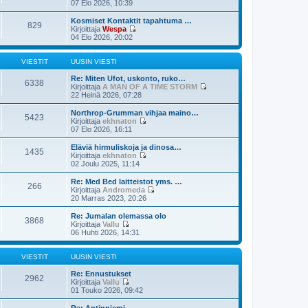
s
N
07 Elo 2026, 10:39
e
i
ä
s
n
y
Kosmiset Kontaktit tapahtuma …
829
t
v
t
Kirjoittaja
Wespa
i
i
ä
N
04 Elo 2026, 20:02
e
u
ä
s
u
y
t
s
t
VIESTIT
UUSIN VIESTI
i
i
ä
n
u
Re: Miten Ufot, uskonto, ruko…
6338
v
u
Kirjoittaja
A MAN OF A TIME STORM
i
s
N
22 Heinä 2026, 07:28
e
i
ä
s
n
y
Northrop-Grumman vihjaa maino…
5423
t
v
t
Kirjoittaja
ekhnaton
i
i
ä
N
07 Elo 2026, 16:11
e
u
ä
s
u
y
Eläviä hirmuliskoja ja dinosa…
1435
t
s
t
Kirjoittaja
ekhnaton
i
i
ä
N
02 Joulu 2025, 11:14
n
u
ä
v
u
y
Re: Med Bed laitteistot yms. …
i
266
s
t
Kirjoittaja
Andromeda
e
i
ä
N
20 Marras 2023, 20:26
s
n
u
ä
t
v
u
y
Re: Jumalan olemassa olo
i
i
3868
s
t
Kirjoittaja
Vallu
e
i
ä
N
06 Huhti 2026, 14:31
s
n
u
ä
t
v
u
y
i
i
s
t
VIESTIT
UUSIN VIESTI
e
i
ä
s
n
u
Re: Ennustukset
2962
t
v
u
Kirjoittaja
Vallu
i
i
s
N
01 Touko 2026, 09:42
e
i
ä
s
n
y
Re: Antinniemi