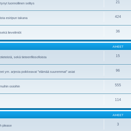
21
tynyt luonnollinen selitys
424
sista esiripun takana
36
i sekä lieveilmiöt
AIHEET
15
eteistä, sekä tieteenfilosofioista
96
meet ym. arjesta poikkeavat "elämää suuremmat" asiat
555
 muihin osioihin
114
AIHEET
3
sh please