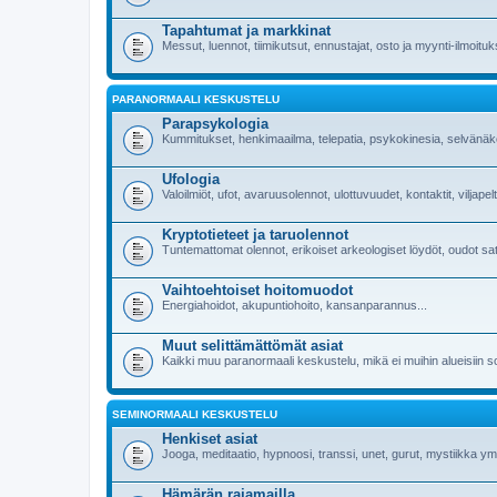
Tapahtumat ja markkinat
Messut, luennot, tiimikutsut, ennustajat, osto ja myynti-ilmoituk
PARANORMAALI KESKUSTELU
Parapsykologia
Kummitukset, henkimaailma, telepatia, psykokinesia, selvänäkö,
Ufologia
Valoilmiöt, ufot, avaruusolennot, ulottuvuudet, kontaktit, viljap
Kryptotieteet ja taruolennot
Tuntemattomat olennot, erikoiset arkeologiset löydöt, oudot s
Vaihtoehtoiset hoitomuodot
Energiahoidot, akupuntiohoito, kansanparannus...
Muut selittämättömät asiat
Kaikki muu paranormaali keskustelu, mikä ei muihin alueisiin s
SEMINORMAALI KESKUSTELU
Henkiset asiat
Jooga, meditaatio, hypnoosi, transsi, unet, gurut, mystiikka ym
Hämärän rajamailla