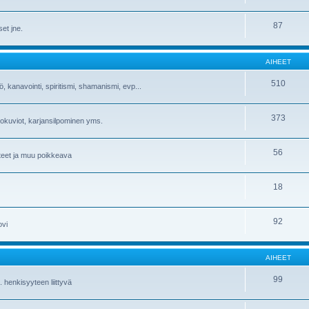
87
set jne.
AIHEET
510
 kanavointi, spiritismi, shamanismi, evp...
373
eltokuviot, karjansilpominen yms.
56
ateet ja muu poikkeava
18
92
ovi
AIHEET
99
. henkisyyteen liittyvä