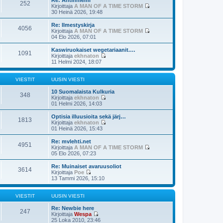
252
t
v
t
Kirjoittaja
A MAN OF A TIME STORM
i
i
ä
N
30 Heinä 2026, 19:48
e
u
ä
s
u
y
Re: Ilmestyskirja
4056
t
s
t
Kirjoittaja
A MAN OF A TIME STORM
i
i
ä
N
04 Elo 2026, 07:01
n
u
ä
v
u
y
Kaswiruokaiset wegetariaanit.…
i
1091
s
t
Kirjoittaja
ekhnaton
e
i
ä
N
11 Helmi 2024, 18:07
s
n
u
ä
t
v
u
y
i
i
s
t
VIESTIT
UUSIN VIESTI
e
i
ä
s
n
u
10 Suomalaista Kulkuria
348
t
v
u
Kirjoittaja
ekhnaton
i
i
s
N
01 Helmi 2026, 14:03
e
i
ä
s
n
y
Optisia illuusioita sekä järj…
1813
t
v
t
Kirjoittaja
ekhnaton
i
i
ä
N
01 Heinä 2026, 15:43
e
u
ä
s
u
y
Re: mvlehti.net
4951
t
s
t
Kirjoittaja
A MAN OF A TIME STORM
i
i
ä
N
05 Elo 2026, 07:23
n
u
ä
v
u
y
Re: Muinaiset avaruusoliot
i
3614
s
t
Kirjoittaja
Poe
e
i
ä
N
13 Tammi 2026, 15:10
s
n
u
ä
t
v
u
y
i
i
s
t
VIESTIT
UUSIN VIESTI
e
i
ä
s
n
u
Re: Newbie here
247
t
v
u
Kirjoittaja
Wespa
i
i
s
N
25 Loka 2010, 23:46