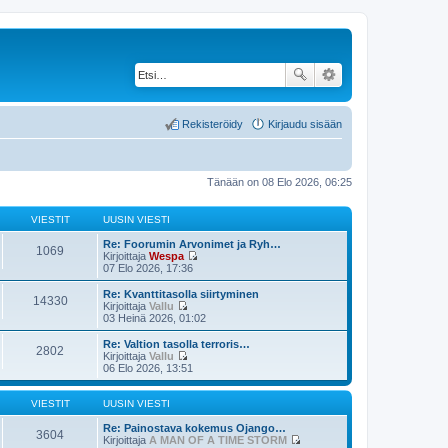
Rekisteröidy
Kirjaudu sisään
Tänään on 08 Elo 2026, 06:25
VIESTIT
UUSIN VIESTI
Re: Foorumin Arvonimet ja Ryh…
1069
Kirjoittaja
Wespa
N
07 Elo 2026, 17:36
ä
y
Re: Kvanttitasolla siirtyminen
14330
t
Kirjoittaja
Vallu
ä
N
03 Heinä 2026, 01:02
u
ä
u
y
Re: Valtion tasolla terroris…
2802
s
t
Kirjoittaja
Vallu
i
ä
N
06 Elo 2026, 13:51
n
u
ä
v
u
y
i
s
t
VIESTIT
UUSIN VIESTI
e
i
ä
s
n
u
Re: Painostava kokemus Ojango…
3604
t
v
u
Kirjoittaja
A MAN OF A TIME STORM
i
i