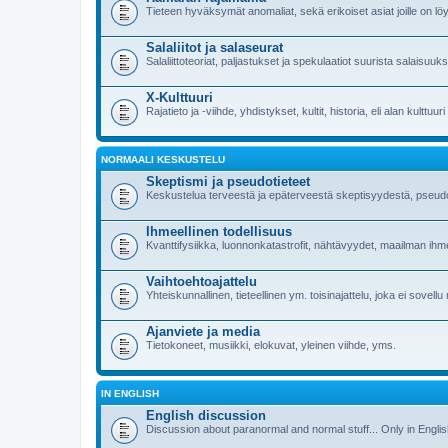
Tieteen hyväksymät anomaliat, sekä erikoiset asiat joille on löy
Salaliitot ja salaseurat
Salaliittoteoriat, paljastukset ja spekulaatiot suurista salaisuuk
X-Kulttuuri
Rajatieto ja -viihde, yhdistykset, kultit, historia, eli alan kulttuur
NORMAALI KESKUSTELU
Skeptismi ja pseudotieteet
Keskustelua terveestä ja epäterveestä skeptisyydestä, pseudoti
Ihmeellinen todellisuus
Kvanttifysiikka, luonnonkatastrofit, nähtävyydet, maailman ih
Vaihtoehtoajattelu
Yhteiskunnallinen, tieteellinen ym. toisinajattelu, joka ei sovellu
Ajanviete ja media
Tietokoneet, musiikki, elokuvat, yleinen viihde, yms.
IN ENGLISH
English discussion
Discussion about paranormal and normal stuff... Only in Engli