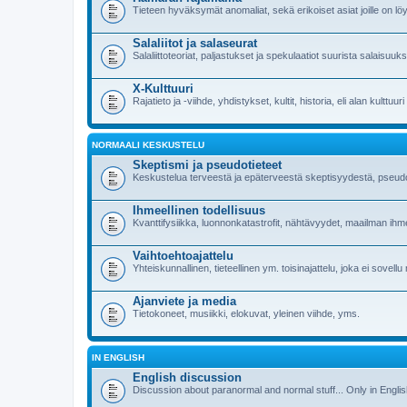
Tieteen hyväksymät anomaliat, sekä erikoiset asiat joille on löy
Salaliitot ja salaseurat
Salaliittoteoriat, paljastukset ja spekulaatiot suurista salaisuuk
X-Kulttuuri
Rajatieto ja -viihde, yhdistykset, kultit, historia, eli alan kulttuur
NORMAALI KESKUSTELU
Skeptismi ja pseudotieteet
Keskustelua terveestä ja epäterveestä skeptisyydestä, pseudoti
Ihmeellinen todellisuus
Kvanttifysiikka, luonnonkatastrofit, nähtävyydet, maailman ih
Vaihtoehtoajattelu
Yhteiskunnallinen, tieteellinen ym. toisinajattelu, joka ei sovellu
Ajanviete ja media
Tietokoneet, musiikki, elokuvat, yleinen viihde, yms.
IN ENGLISH
English discussion
Discussion about paranormal and normal stuff... Only in Engli