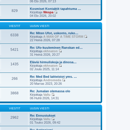
s
N
06 Elo 2026, 07:13
e
i
ä
s
n
y
Kosmiset Kontaktit tapahtuma …
829
t
v
t
Kirjoittaja
Wespa
i
i
ä
N
04 Elo 2026, 20:02
e
u
ä
s
u
y
t
s
t
VIESTIT
UUSIN VIESTI
i
i
ä
n
u
Re: Miten Ufot, uskonto, ruko…
6338
v
u
Kirjoittaja
A MAN OF A TIME STORM
i
s
N
22 Heinä 2026, 07:28
e
i
ä
s
n
y
Re: Ufo-kuuleminen Ranskan ed…
5421
t
v
t
Kirjoittaja
ekhnaton
i
i
ä
N
31 Heinä 2026, 20:27
e
u
ä
s
u
y
Eläviä hirmuliskoja ja dinosa…
1435
t
s
t
Kirjoittaja
ekhnaton
i
i
ä
N
02 Joulu 2025, 11:14
n
u
ä
v
u
y
Re: Med Bed laitteistot yms. …
i
266
s
t
Kirjoittaja
Andromeda
e
i
ä
N
20 Marras 2023, 20:26
s
n
u
ä
t
v
u
y
Re: Jumalan olemassa olo
i
i
3868
s
t
Kirjoittaja
Vallu
e
i
ä
N
06 Huhti 2026, 14:31
s
n
u
ä
t
v
u
y
i
i
s
t
VIESTIT
UUSIN VIESTI
e
i
ä
s
n
u
Re: Ennustukset
2962
t
v
u
Kirjoittaja
Vallu
i
i
s
N
01 Touko 2026, 09:42
e
i
ä
s
n
y
Re: Antinniemi