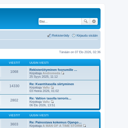
Rekisteröidy
Kirjaudu sisään
Tänään on 07 Elo 2026, 02:36
VIESTIT
UUSIN VIESTI
Rekisteröityminen foorumille …
1068
Kirjoittaja
Andromeda
N
25 Syys 2025, 11:12
ä
y
Re: Kvanttitasolla siirtyminen
14330
t
Kirjoittaja
Vallu
ä
N
03 Heinä 2026, 01:02
u
ä
u
y
Re: Valtion tasolla terroris…
2802
s
t
Kirjoittaja
Vallu
i
ä
N
06 Elo 2026, 13:51
n
u
ä
v
u
y
i
s
t
VIESTIT
UUSIN VIESTI
e
i
ä
s
n
u
Re: Painostava kokemus Ojango…
3603
t
v
u
Kirjoittaja
A MAN OF A TIME STORM
i
i