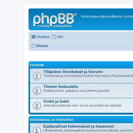
Keskustelua yliluonnollisesta, kummit
Pikalinkit
UKK
Etusivu
FOORUMI
Ylläpidon ilmoitukset ja foorumi
Tiedotuksia ja keskustelua koskien foorumia ja Paranormaali Blogi
Yleinen keskustelu
Esittäytymiset, gallupit ja muu yleinen jutustelu
Vinkit ja linkit
Vinkkejä ja linkkejä esim. hyviin sivustoihin tai videoihin
KOKEMUKSIA JA TARJONTAA
Epätavalliset kokemukset ja havainnot
Ufohavainnot, henkimaailman kanssa kommunikointi, paranor