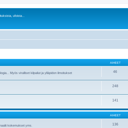
uksista, ufoista...
AIHEET
46
a... Myös viralliset kilpailut ja ylläpidon ilmoitukset
248
141
AIHEET
136
maalit kokemukset yms.