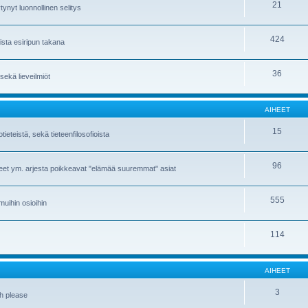
21
tynyt luonnollinen selitys
424
sista esiripun takana
36
i sekä lieveilmiöt
AIHEET
15
eteistä, sekä tieteenfilosofioista
96
meet ym. arjesta poikkeavat "elämää suuremmat" asiat
555
 muihin osioihin
114
AIHEET
3
sh please