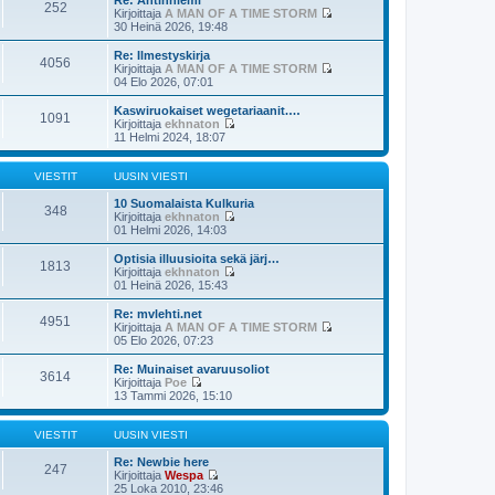
252
t
v
t
Kirjoittaja
A MAN OF A TIME STORM
i
i
ä
N
30 Heinä 2026, 19:48
e
u
ä
s
u
y
Re: Ilmestyskirja
4056
t
s
t
Kirjoittaja
A MAN OF A TIME STORM
i
i
ä
N
04 Elo 2026, 07:01
n
u
ä
v
u
y
Kaswiruokaiset wegetariaanit.…
i
1091
s
t
Kirjoittaja
ekhnaton
e
i
ä
N
11 Helmi 2024, 18:07
s
n
u
ä
t
v
u
y
i
i
s
t
VIESTIT
UUSIN VIESTI
e
i
ä
s
n
u
10 Suomalaista Kulkuria
348
t
v
u
Kirjoittaja
ekhnaton
i
i
s
N
01 Helmi 2026, 14:03
e
i
ä
s
n
y
Optisia illuusioita sekä järj…
1813
t
v
t
Kirjoittaja
ekhnaton
i
i
ä
N
01 Heinä 2026, 15:43
e
u
ä
s
u
y
Re: mvlehti.net
4951
t
s
t
Kirjoittaja
A MAN OF A TIME STORM
i
i
ä
N
05 Elo 2026, 07:23
n
u
ä
v
u
y
Re: Muinaiset avaruusoliot
i
3614
s
t
Kirjoittaja
Poe
e
i
ä
N
13 Tammi 2026, 15:10
s
n
u
ä
t
v
u
y
i
i
s
t
VIESTIT
UUSIN VIESTI
e
i
ä
s
n
u
Re: Newbie here
247
t
v
u
Kirjoittaja
Wespa
i
i
s
N
25 Loka 2010, 23:46