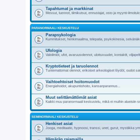
Tapahtumat ja markkinat
Messut, luennot, tiimikutsut, ennustajat, osto ja myynti-ilmoituk
PARANORMAALI KESKUSTELU
Parapsykologia
Kummitukset, henkimaailma, telepatia, psykokinesia, selvänäkö,
Ufologia
Valoilmiöt, ufot, avaruusolennot, ulottuvuudet, kontaktit, viljap
Kryptotieteet ja taruolennot
Tuntemattomat olennot, erikoiset arkeologiset löydöt, oudot s
Vaihtoehtoiset hoitomuodot
Energiahoidot, akupuntiohoito, kansanparannus...
Muut selittämättömät asiat
Kaikki muu paranormaali keskustelu, mikä ei muihin alueisiin s
SEMINORMAALI KESKUSTELU
Henkiset asiat
Jooga, meditaatio, hypnoosi, transsi, unet, gurut, mystiikka ym
Hämärän rajamailla