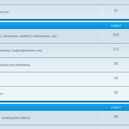
87
set jne.
AIHEET
510
 kanavointi, spiritismi, shamanismi, evp...
372
eltokuviot, karjansilpominen yms.
56
ateet ja muu poikkeava
18
92
ovi
AIHEET
99
. henkisyyteen liittyvä