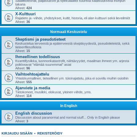
Salaliittoteoriat, paljastukset ja spekulaatiot suurista salaisuuksista esiripun
takana
Aiheet:
424
X-Kulttuuri
Rajatieto ja -viihde, yhdistykset, kultit, historia, eli alan kulttuuri sekä lieveilmiöt
Aiheet:
36
Normaali Keskustelu
Skeptismi ja pseudotieteet
Keskustelua terveestä ja epäterveestä skeptisyydestä, pseudotieteistä, sekä
tieteenfilosofioista
Aiheet:
15
Ihmeellinen todellisuus
Kvanttifysiikka, luonnonkatastrofit, nähtävyydet, maailman ihmeet ym. arjesta
poikkeavat "elämää suuremmat" asiat
Aiheet:
96
Vaihtoehtoajattelu
Yhteiskunnallinen, tieteellinen ym. toisinajattelu, joka ei sovellu muihin osioihin
Aiheet:
555
Ajanviete ja media
Tietokoneet, musiikki, elokuvat, yleinen viihde, yms.
Aiheet:
114
In English
English discussion
Discussion about paranormal and normal stuff... Only in English please
Aiheet:
3
KIRJAUDU SISÄÄN
•
REKISTERÖIDY