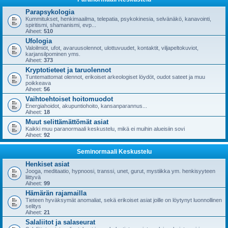
Parapsykologia
Kummitukset, henkimaailma, telepatia, psykokinesia, selvänäkö, kanavointi,
spiritismi, shamanismi, evp...
Aiheet:
510
Ufologia
Valoilmiöt, ufot, avaruusolennot, ulottuvuudet, kontaktit, viljapeltokuviot,
karjansilpominen yms.
Aiheet:
373
Kryptotieteet ja taruolennot
Tuntemattomat olennot, erikoiset arkeologiset löydöt, oudot sateet ja muu
poikkeava
Aiheet:
56
Vaihtoehtoiset hoitomuodot
Energiahoidot, akupuntiohoito, kansanparannus...
Aiheet:
18
Muut selittämättömät asiat
Kaikki muu paranormaali keskustelu, mikä ei muihin alueisiin sovi
Aiheet:
92
Seminormaali Keskustelu
Henkiset asiat
Jooga, meditaatio, hypnoosi, transsi, unet, gurut, mystiikka ym. henkisyyteen
liittyvä
Aiheet:
99
Hämärän rajamailla
Tieteen hyväksymät anomaliat, sekä erikoiset asiat joille on löytynyt luonnollinen
selitys
Aiheet:
21
Salaliitot ja salaseurat