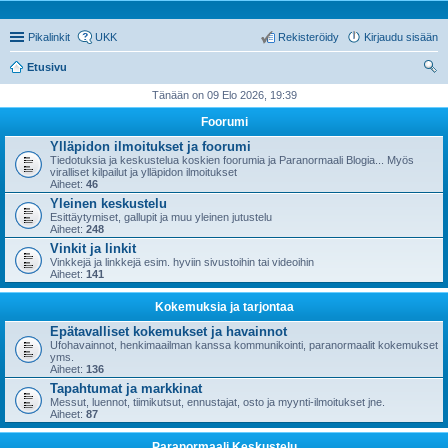
Pikalinkit
UKK
Rekisteröidy
Kirjaudu sisään
Etusivu
tsi
Tänään on 09 Elo 2026, 19:39
Foorumi
Ylläpidon ilmoitukset ja foorumi
Tiedotuksia ja keskustelua koskien foorumia ja Paranormaali Blogia... Myös
viralliset kilpailut ja ylläpidon ilmoitukset
Aiheet:
46
Yleinen keskustelu
Esittäytymiset, gallupit ja muu yleinen jutustelu
Aiheet:
248
Vinkit ja linkit
Vinkkejä ja linkkejä esim. hyviin sivustoihin tai videoihin
Aiheet:
141
Kokemuksia ja tarjontaa
Epätavalliset kokemukset ja havainnot
Ufohavainnot, henkimaailman kanssa kommunikointi, paranormaalit kokemukset
yms.
Aiheet:
136
Tapahtumat ja markkinat
Messut, luennot, tiimikutsut, ennustajat, osto ja myynti-ilmoitukset jne.
Aiheet:
87
Paranormaali Keskustelu