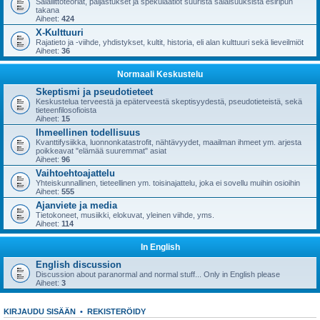
Salaliittoteoriat, paljastukset ja spekulaatiot suurista salaisuuksista esiripun
takana
Aiheet:
424
X-Kulttuuri
Rajatieto ja -viihde, yhdistykset, kultit, historia, eli alan kulttuuri sekä lieveilmiöt
Aiheet:
36
Normaali Keskustelu
Skeptismi ja pseudotieteet
Keskustelua terveestä ja epäterveestä skeptisyydestä, pseudotieteistä, sekä
tieteenfilosofioista
Aiheet:
15
Ihmeellinen todellisuus
Kvanttifysiikka, luonnonkatastrofit, nähtävyydet, maailman ihmeet ym. arjesta
poikkeavat "elämää suuremmat" asiat
Aiheet:
96
Vaihtoehtoajattelu
Yhteiskunnallinen, tieteellinen ym. toisinajattelu, joka ei sovellu muihin osioihin
Aiheet:
555
Ajanviete ja media
Tietokoneet, musiikki, elokuvat, yleinen viihde, yms.
Aiheet:
114
In English
English discussion
Discussion about paranormal and normal stuff... Only in English please
Aiheet:
3
KIRJAUDU SISÄÄN
•
REKISTERÖIDY