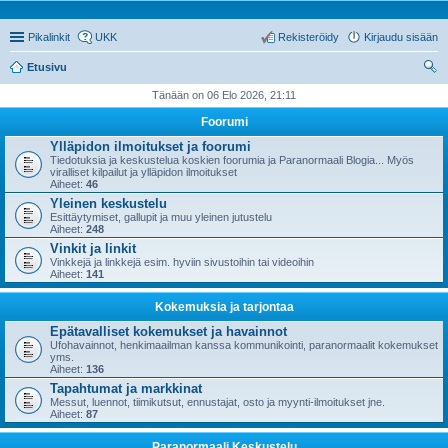
Pikalinkit
UKK
Rekisteröidy
Kirjaudu sisään
Etusivu
tsi
Tänään on 06 Elo 2026, 21:11
Foorumi
Ylläpidon ilmoitukset ja foorumi
Tiedotuksia ja keskustelua koskien foorumia ja Paranormaali Blogia... Myös
viralliset kilpailut ja ylläpidon ilmoitukset
Aiheet:
46
Yleinen keskustelu
Esittäytymiset, gallupit ja muu yleinen jutustelu
Aiheet:
248
Vinkit ja linkit
Vinkkejä ja linkkejä esim. hyviin sivustoihin tai videoihin
Aiheet:
141
Kokemuksia ja tarjontaa
Epätavalliset kokemukset ja havainnot
Ufohavainnot, henkimaailman kanssa kommunikointi, paranormaalit kokemukset
yms.
Aiheet:
136
Tapahtumat ja markkinat
Messut, luennot, tiimikutsut, ennustajat, osto ja myynti-ilmoitukset jne.
Aiheet:
87
Paranormaali Keskustelu