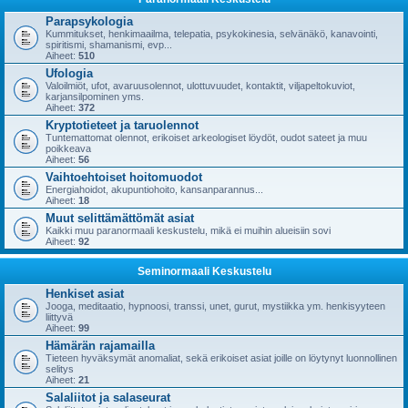
Parapsykologia
Kummitukset, henkimaailma, telepatia, psykokinesia, selvänäkö, kanavointi,
spiritismi, shamanismi, evp...
Aiheet:
510
Ufologia
Valoilmiöt, ufot, avaruusolennot, ulottuvuudet, kontaktit, viljapeltokuviot,
karjansilpominen yms.
Aiheet:
372
Kryptotieteet ja taruolennot
Tuntemattomat olennot, erikoiset arkeologiset löydöt, oudot sateet ja muu
poikkeava
Aiheet:
56
Vaihtoehtoiset hoitomuodot
Energiahoidot, akupuntiohoito, kansanparannus...
Aiheet:
18
Muut selittämättömät asiat
Kaikki muu paranormaali keskustelu, mikä ei muihin alueisiin sovi
Aiheet:
92
Seminormaali Keskustelu
Henkiset asiat
Jooga, meditaatio, hypnoosi, transsi, unet, gurut, mystiikka ym. henkisyyteen
liittyvä
Aiheet:
99
Hämärän rajamailla
Tieteen hyväksymät anomaliat, sekä erikoiset asiat joille on löytynyt luonnollinen
selitys
Aiheet:
21
Salaliitot ja salaseurat