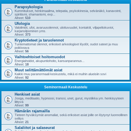
Parapsykologia
Kummitukset, henkimaailma, telepatia, psykokinesia, selvänäkö, kanavointi,
spiritismi, shamanismi, evp...
Aiheet:
510
Ufologia
Valoilmiöt, ufot, avaruusolennot, ulottuvuudet, kontaktit, viljapeltokuviot,
karjansilpominen yms.
Aiheet:
373
Kryptotieteet ja taruolennot
Tuntemattomat olennot, erikoiset arkeologiset löydöt, oudot sateet ja muu
poikkeava
Aiheet:
56
Vaihtoehtoiset hoitomuodot
Energiahoidot, akupuntiohoito, kansanparannus...
Aiheet:
18
Muut selittämättömät asiat
Kaikki muu paranormaali keskustelu, mikä ei muihin alueisiin sovi
Aiheet:
92
Seminormaali Keskustelu
Henkiset asiat
Jooga, meditaatio, hypnoosi, transsi, unet, gurut, mystiikka ym. henkisyyteen
liittyvä
Aiheet:
99
Hämärän rajamailla
Tieteen hyväksymät anomaliat, sekä erikoiset asiat joille on löytynyt luonnollinen
selitys
Aiheet:
21
Salaliitot ja salaseurat