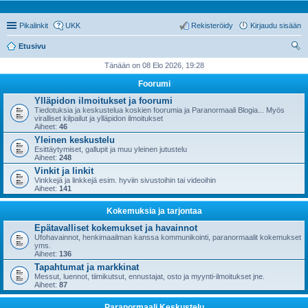
Pikalinkit
UKK
Rekisteröidy
Kirjaudu sisään
Etusivu
tsi
Tänään on 08 Elo 2026, 19:28
Foorumi
Ylläpidon ilmoitukset ja foorumi
Tiedotuksia ja keskustelua koskien foorumia ja Paranormaali Blogia... Myös
viralliset kilpailut ja ylläpidon ilmoitukset
Aiheet:
46
Yleinen keskustelu
Esittäytymiset, gallupit ja muu yleinen jutustelu
Aiheet:
248
Vinkit ja linkit
Vinkkejä ja linkkejä esim. hyviin sivustoihin tai videoihin
Aiheet:
141
Kokemuksia ja tarjontaa
Epätavalliset kokemukset ja havainnot
Ufohavainnot, henkimaailman kanssa kommunikointi, paranormaalit kokemukset
yms.
Aiheet:
136
Tapahtumat ja markkinat
Messut, luennot, tiimikutsut, ennustajat, osto ja myynti-ilmoitukset jne.
Aiheet:
87
Paranormaali Keskustelu