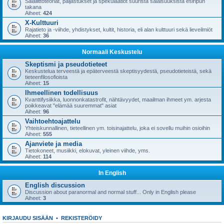
Salaliittoteoriat, paljastukset ja spekulaatiot suurista salaisuuksista esiripun
takana
Aiheet:
424
X-Kulttuuri
Rajatieto ja -viihde, yhdistykset, kultit, historia, eli alan kulttuuri sekä lieveilmiöt
Aiheet:
36
Normaali Keskustelu
Skeptismi ja pseudotieteet
Keskustelua terveestä ja epäterveestä skeptisyydestä, pseudotieteistä, sekä
tieteenfilosofioista
Aiheet:
15
Ihmeellinen todellisuus
Kvanttifysiikka, luonnonkatastrofit, nähtävyydet, maailman ihmeet ym. arjesta
poikkeavat "elämää suuremmat" asiat
Aiheet:
96
Vaihtoehtoajattelu
Yhteiskunnallinen, tieteellinen ym. toisinajattelu, joka ei sovellu muihin osioihin
Aiheet:
555
Ajanviete ja media
Tietokoneet, musiikki, elokuvat, yleinen viihde, yms.
Aiheet:
114
In English
English discussion
Discussion about paranormal and normal stuff... Only in English please
Aiheet:
3
KIRJAUDU SISÄÄN
•
REKISTERÖIDY