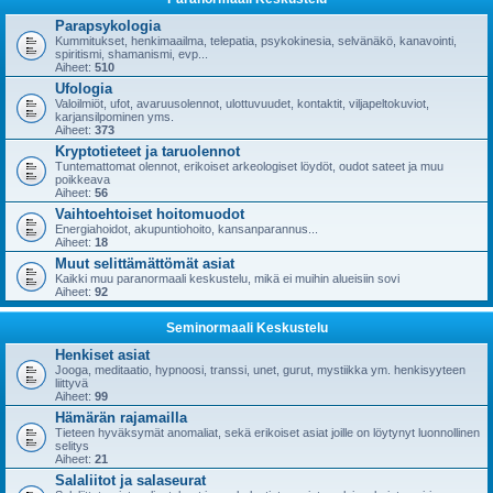
Parapsykologia
Kummitukset, henkimaailma, telepatia, psykokinesia, selvänäkö, kanavointi,
spiritismi, shamanismi, evp...
Aiheet:
510
Ufologia
Valoilmiöt, ufot, avaruusolennot, ulottuvuudet, kontaktit, viljapeltokuviot,
karjansilpominen yms.
Aiheet:
373
Kryptotieteet ja taruolennot
Tuntemattomat olennot, erikoiset arkeologiset löydöt, oudot sateet ja muu
poikkeava
Aiheet:
56
Vaihtoehtoiset hoitomuodot
Energiahoidot, akupuntiohoito, kansanparannus...
Aiheet:
18
Muut selittämättömät asiat
Kaikki muu paranormaali keskustelu, mikä ei muihin alueisiin sovi
Aiheet:
92
Seminormaali Keskustelu
Henkiset asiat
Jooga, meditaatio, hypnoosi, transsi, unet, gurut, mystiikka ym. henkisyyteen
liittyvä
Aiheet:
99
Hämärän rajamailla
Tieteen hyväksymät anomaliat, sekä erikoiset asiat joille on löytynyt luonnollinen
selitys
Aiheet:
21
Salaliitot ja salaseurat