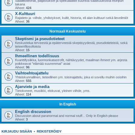
Salaliittoteoriat, paljastukset ja spekulaatiot suurista salaisuuksista esiripun
takana
Aiheet:
424
X-Kulttuuri
Rajatieto ja -viihde, yhdistykset, kultit, historia, eli alan kulttuuri sekä lieveilmiöt
Aiheet:
36
Normaali Keskustelu
Skeptismi ja pseudotieteet
Keskustelua terveestä ja epäterveestä skeptisyydestä, pseudotieteistä, sekä
tieteenfilosofioista
Aiheet:
15
Ihmeellinen todellisuus
Kvanttifysiikka, luonnonkatastrofit, nähtävyydet, maailman ihmeet ym. arjesta
poikkeavat "elämää suuremmat" asiat
Aiheet:
96
Vaihtoehtoajattelu
Yhteiskunnallinen, tieteellinen ym. toisinajattelu, joka ei sovellu muihin osioihin
Aiheet:
555
Ajanviete ja media
Tietokoneet, musiikki, elokuvat, yleinen viihde, yms.
Aiheet:
114
In English
English discussion
Discussion about paranormal and normal stuff... Only in English please
Aiheet:
3
KIRJAUDU SISÄÄN
•
REKISTERÖIDY