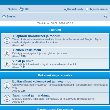
Pikalinkit
UKK
Rekisteröidy
Kirjaudu sisään
Etusivu
tsi
Tänään on 08 Elo 2026, 06:12
Foorumi
Ylläpidon ilmoitukset ja foorumi
Tiedotuksia ja keskustelua koskien foorumia ja Paranormaali Blogia... Myös
viralliset kilpailut ja ylläpidon ilmoitukset
Aiheet:
46
Yleinen keskustelu
Esittäytymiset, gallupit ja muu yleinen jutustelu
Aiheet:
248
Vinkit ja linkit
Vinkkejä ja linkkejä esim. hyviin sivustoihin tai videoihin
Aiheet:
141
Kokemuksia ja tarjontaa
Epätavalliset kokemukset ja havainnot
Ufohavainnot, henkimaailman kanssa kommunikointi, paranormaalit kokemukset
yms.
Aiheet:
136
Tapahtumat ja markkinat
Messut, luennot, tiimikutsut, ennustajat, osto ja myynti-ilmoitukset jne.
Aiheet:
87
Paranormaali Keskustelu