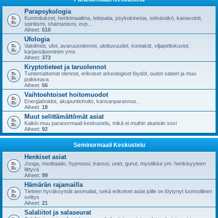
Parapsykologia
Kummitukset, henkimaailma, telepatia, psykokinesia, selvänäkö, kanavointi,
spiritismi, shamanismi, evp...
Aiheet:
510
Ufologia
Valoilmiöt, ufot, avaruusolennot, ulottuvuudet, kontaktit, viljapeltokuviot,
karjansilpominen yms.
Aiheet:
373
Kryptotieteet ja taruolennot
Tuntemattomat olennot, erikoiset arkeologiset löydöt, oudot sateet ja muu
poikkeava
Aiheet:
56
Vaihtoehtoiset hoitomuodot
Energiahoidot, akupuntiohoito, kansanparannus...
Aiheet:
18
Muut selittämättömät asiat
Kaikki muu paranormaali keskustelu, mikä ei muihin alueisiin sovi
Aiheet:
92
Seminormaali Keskustelu
Henkiset asiat
Jooga, meditaatio, hypnoosi, transsi, unet, gurut, mystiikka ym. henkisyyteen
liittyvä
Aiheet:
99
Hämärän rajamailla
Tieteen hyväksymät anomaliat, sekä erikoiset asiat joille on löytynyt luonnollinen
selitys
Aiheet:
21
Salaliitot ja salaseurat