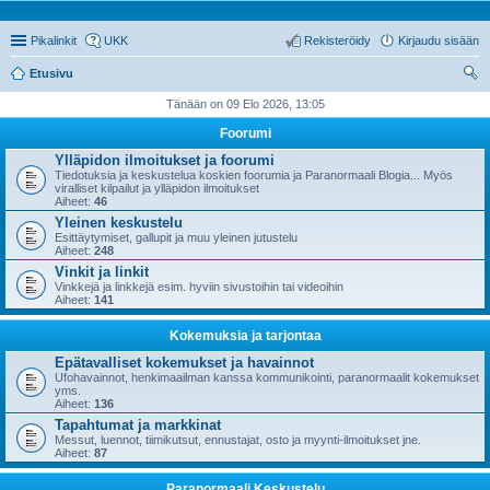
Pikalinkit
UKK
Rekisteröidy
Kirjaudu sisään
Etusivu
tsi
Tänään on 09 Elo 2026, 13:05
Foorumi
Ylläpidon ilmoitukset ja foorumi
Tiedotuksia ja keskustelua koskien foorumia ja Paranormaali Blogia... Myös
viralliset kilpailut ja ylläpidon ilmoitukset
Aiheet:
46
Yleinen keskustelu
Esittäytymiset, gallupit ja muu yleinen jutustelu
Aiheet:
248
Vinkit ja linkit
Vinkkejä ja linkkejä esim. hyviin sivustoihin tai videoihin
Aiheet:
141
Kokemuksia ja tarjontaa
Epätavalliset kokemukset ja havainnot
Ufohavainnot, henkimaailman kanssa kommunikointi, paranormaalit kokemukset
yms.
Aiheet:
136
Tapahtumat ja markkinat
Messut, luennot, tiimikutsut, ennustajat, osto ja myynti-ilmoitukset jne.
Aiheet:
87
Paranormaali Keskustelu