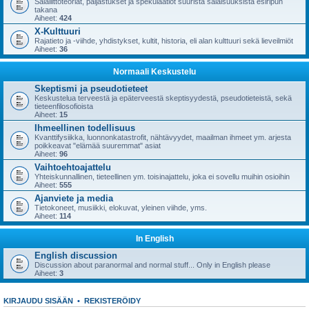
Salaliittoteoriat, paljastukset ja spekulaatiot suurista salaisuuksista esiripun
takana
Aiheet:
424
X-Kulttuuri
Rajatieto ja -viihde, yhdistykset, kultit, historia, eli alan kulttuuri sekä lieveilmiöt
Aiheet:
36
Normaali Keskustelu
Skeptismi ja pseudotieteet
Keskustelua terveestä ja epäterveestä skeptisyydestä, pseudotieteistä, sekä
tieteenfilosofioista
Aiheet:
15
Ihmeellinen todellisuus
Kvanttifysiikka, luonnonkatastrofit, nähtävyydet, maailman ihmeet ym. arjesta
poikkeavat "elämää suuremmat" asiat
Aiheet:
96
Vaihtoehtoajattelu
Yhteiskunnallinen, tieteellinen ym. toisinajattelu, joka ei sovellu muihin osioihin
Aiheet:
555
Ajanviete ja media
Tietokoneet, musiikki, elokuvat, yleinen viihde, yms.
Aiheet:
114
In English
English discussion
Discussion about paranormal and normal stuff... Only in English please
Aiheet:
3
KIRJAUDU SISÄÄN
•
REKISTERÖIDY