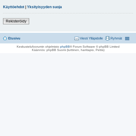
Käyttöehdot
|
Yksityisyyden suoja
Rekisteröidy
Etusivu
Viesti Ylläpidolle
Ryhmät
Keskustelufoorumin ohjelmisto
phpBB
® Forum Software © phpBB Limited
Käännös: phpBB Suomi (lurttinen, harritapio, Pettis)