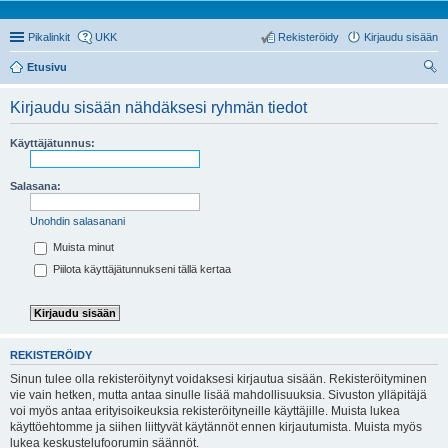
Pikalinkit
UKK
Rekisteröidy
Kirjaudu sisään
Etusivu
tsi
Kirjaudu sisään nähdäksesi ryhmän tiedot
Käyttäjätunnus:
Salasana:
Unohdin salasanani
Muista minut
Piilota käyttäjätunnukseni tällä kertaa
REKISTERÖIDY
Sinun tulee olla rekisteröitynyt voidaksesi kirjautua sisään. Rekisteröityminen
vie vain hetken, mutta antaa sinulle lisää mahdollisuuksia. Sivuston ylläpitäjä
voi myös antaa erityisoikeuksia rekisteröityneille käyttäjille. Muista lukea
käyttöehtomme ja siihen liittyvät käytännöt ennen kirjautumista. Muista myös
lukea keskustelufoorumin säännöt.