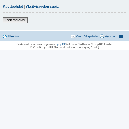
Käyttöehdot
|
Yksityisyyden suoja
Rekisteröidy
Etusivu
Viesti Ylläpidolle
Ryhmät
Keskustelufoorumin ohjelmisto
phpBB
® Forum Software © phpBB Limited
Käännös: phpBB Suomi (lurttinen, harritapio, Pettis)