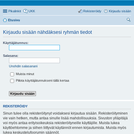
Pikalinkit
UKK
Rekisteröidy
Kirjaudu sisään
Etusivu
tsi
Kirjaudu sisään nähdäksesi ryhmän tiedot
Käyttäjätunnus:
Salasana:
Unohdin salasanani
Muista minut
Piilota käyttäjätunnukseni tällä kertaa
REKISTERÖIDY
Sinun tulee olla rekisteröitynyt voidaksesi kirjautua sisään. Rekisteröityminen
vie vain hetken, mutta antaa sinulle lisää mahdollisuuksia. Sivuston ylläpitäjä
voi myös antaa erityisoikeuksia rekisteröityneille käyttäjille. Muista lukea
käyttöehtomme ja siihen liittyvät käytännöt ennen kirjautumista. Muista myös
lukea keskustelufoorumin säännöt.