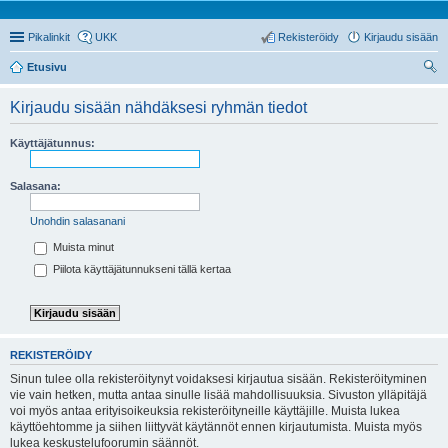
Pikalinkit
UKK
Rekisteröidy
Kirjaudu sisään
Etusivu
tsi
Kirjaudu sisään nähdäksesi ryhmän tiedot
Käyttäjätunnus:
Salasana:
Unohdin salasanani
Muista minut
Piilota käyttäjätunnukseni tällä kertaa
REKISTERÖIDY
Sinun tulee olla rekisteröitynyt voidaksesi kirjautua sisään. Rekisteröityminen
vie vain hetken, mutta antaa sinulle lisää mahdollisuuksia. Sivuston ylläpitäjä
voi myös antaa erityisoikeuksia rekisteröityneille käyttäjille. Muista lukea
käyttöehtomme ja siihen liittyvät käytännöt ennen kirjautumista. Muista myös
lukea keskustelufoorumin säännöt.