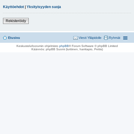
Käyttöehdot
|
Yksityisyyden suoja
Rekisteröidy
Etusivu
Viesti Ylläpidolle
Ryhmät
Keskustelufoorumin ohjelmisto
phpBB
® Forum Software © phpBB Limited
Käännös: phpBB Suomi (lurttinen, harritapio, Pettis)