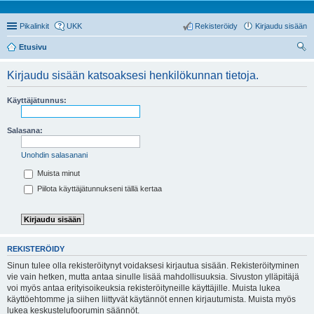
Pikalinkit
UKK
Rekisteröidy
Kirjaudu sisään
Etusivu
tsi
Kirjaudu sisään katsoaksesi henkilökunnan tietoja.
Käyttäjätunnus:
Salasana:
Unohdin salasanani
Muista minut
Piilota käyttäjätunnukseni tällä kertaa
REKISTERÖIDY
Sinun tulee olla rekisteröitynyt voidaksesi kirjautua sisään. Rekisteröityminen
vie vain hetken, mutta antaa sinulle lisää mahdollisuuksia. Sivuston ylläpitäjä
voi myös antaa erityisoikeuksia rekisteröityneille käyttäjille. Muista lukea
käyttöehtomme ja siihen liittyvät käytännöt ennen kirjautumista. Muista myös
lukea keskustelufoorumin säännöt.