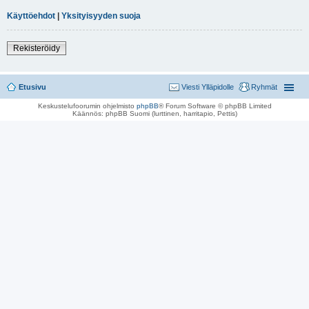
Käyttöehdot
|
Yksityisyyden suoja
Rekisteröidy
Etusivu
Viesti Ylläpidolle
Ryhmät
Keskustelufoorumin ohjelmisto
phpBB
® Forum Software © phpBB Limited
Käännös: phpBB Suomi (lurttinen, harritapio, Pettis)