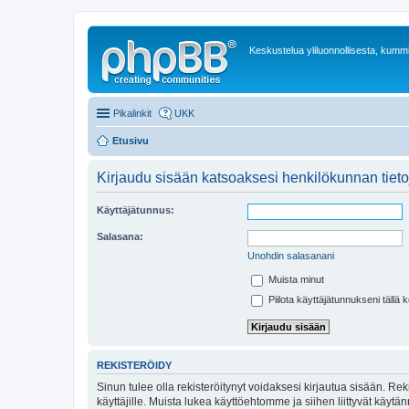
Keskustelua yliluonnollisesta, kummit
Pikalinkit
UKK
Etusivu
Kirjaudu sisään katsoaksesi henkilökunnan tieto
Käyttäjätunnus:
Salasana:
Unohdin salasanani
Muista minut
Piilota käyttäjätunnukseni tällä 
REKISTERÖIDY
Sinun tulee olla rekisteröitynyt voidaksesi kirjautua sisään. Rek
käyttäjille. Muista lukea käyttöehtomme ja siihen liittyvät käy