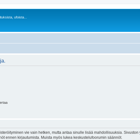
uksista, ufoista...
ja.
kertaa
isteröityminen vie vain hetken, mutta antaa sinulle lisää mahdollisuuksia. Sivuston y
tännöt ennen kirjautumista. Muista myös lukea keskustelufoorumin säännöt.