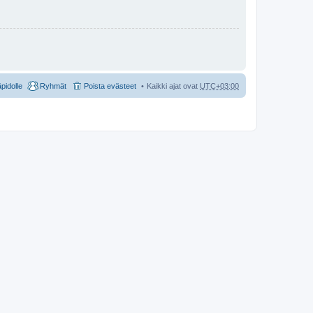
äpidolle
Ryhmät
Poista evästeet
Kaikki ajat ovat
UTC+03:00