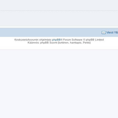
Viesti Yll
Keskustelufoorumin ohjelmisto
phpBB
® Forum Software © phpBB Limited
Käännös: phpBB Suomi (lurttinen, harritapio, Pettis)