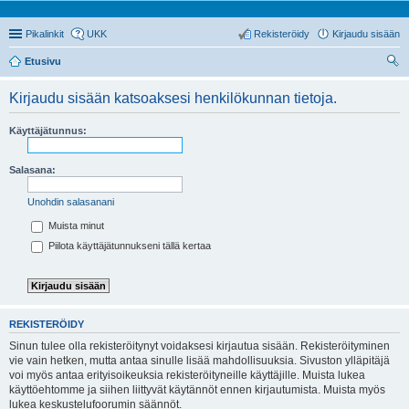
Pikalinkit
UKK
Rekisteröidy
Kirjaudu sisään
Etusivu
tsi
Kirjaudu sisään katsoaksesi henkilökunnan tietoja.
Käyttäjätunnus:
Salasana:
Unohdin salasanani
Muista minut
Piilota käyttäjätunnukseni tällä kertaa
REKISTERÖIDY
Sinun tulee olla rekisteröitynyt voidaksesi kirjautua sisään. Rekisteröityminen
vie vain hetken, mutta antaa sinulle lisää mahdollisuuksia. Sivuston ylläpitäjä
voi myös antaa erityisoikeuksia rekisteröityneille käyttäjille. Muista lukea
käyttöehtomme ja siihen liittyvät käytännöt ennen kirjautumista. Muista myös
lukea keskustelufoorumin säännöt.