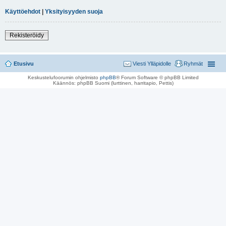
Käyttöehdot
|
Yksityisyyden suoja
Rekisteröidy
Etusivu
Viesti Ylläpidolle
Ryhmät
Keskustelufoorumin ohjelmisto
phpBB
® Forum Software © phpBB Limited
Käännös: phpBB Suomi (lurttinen, harritapio, Pettis)