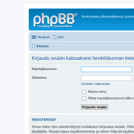
Keskustelua yliluonnollisesta, kummit
Pikalinkit
UKK
Etusivu
Kirjaudu sisään katsoaksesi henkilökunnan tieto
Käyttäjätunnus:
Salasana:
Unohdin salasanani
Muista minut
Piilota käyttäjätunnukseni tällä 
REKISTERÖIDY
Sinun tulee olla rekisteröitynyt voidaksesi kirjautua sisään. Rek
käyttäjille. Muista lukea käyttöehtomme ja siihen liittyvät käy