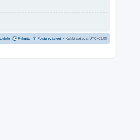
äpidolle
Ryhmät
Poista evästeet
Kaikki ajat ovat
UTC+03:00