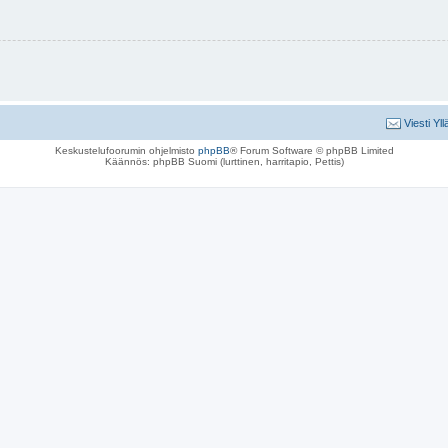
Viesti Yll
Keskustelufoorumin ohjelmisto
phpBB
® Forum Software © phpBB Limited
Käännös: phpBB Suomi (lurttinen, harritapio, Pettis)