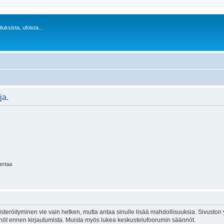
uksista, ufoista...
ja.
kertaa
isteröityminen vie vain hetken, mutta antaa sinulle lisää mahdollisuuksia. Sivuston y
tännöt ennen kirjautumista. Muista myös lukea keskustelufoorumin säännöt.