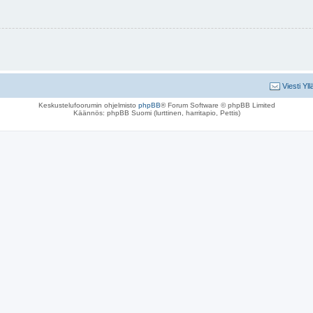
Viesti Yll
Keskustelufoorumin ohjelmisto
phpBB
® Forum Software © phpBB Limited
Käännös: phpBB Suomi (lurttinen, harritapio, Pettis)