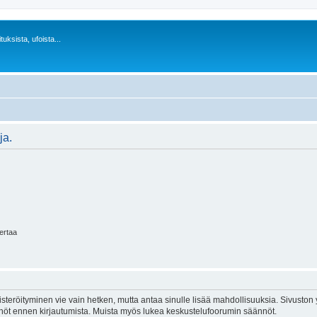
uksista, ufoista...
ja.
kertaa
isteröityminen vie vain hetken, mutta antaa sinulle lisää mahdollisuuksia. Sivuston y
tännöt ennen kirjautumista. Muista myös lukea keskustelufoorumin säännöt.