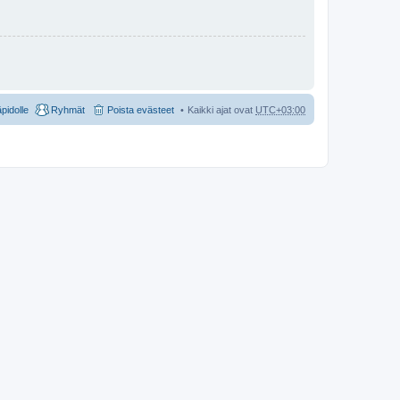
äpidolle
Ryhmät
Poista evästeet
Kaikki ajat ovat
UTC+03:00