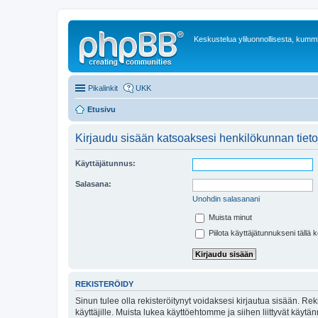
Keskustelua yliluonnollisesta, kummit
Pikalinkit
UKK
Etusivu
Kirjaudu sisään katsoaksesi henkilökunnan tieto
Käyttäjätunnus:
Salasana:
Unohdin salasanani
Muista minut
Piilota käyttäjätunnukseni tällä 
REKISTERÖIDY
Sinun tulee olla rekisteröitynyt voidaksesi kirjautua sisään. Rek
käyttäjille. Muista lukea käyttöehtomme ja siihen liittyvät käy