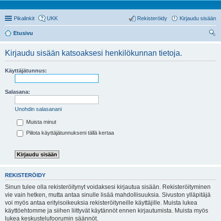
Pikalinkit
UKK
Rekisteröidy
Kirjaudu sisään
Etusivu
tsi
Kirjaudu sisään katsoaksesi henkilökunnan tietoja.
Käyttäjätunnus:
Salasana:
Unohdin salasanani
Muista minut
Piilota käyttäjätunnukseni tällä kertaa
REKISTERÖIDY
Sinun tulee olla rekisteröitynyt voidaksesi kirjautua sisään. Rekisteröityminen
vie vain hetken, mutta antaa sinulle lisää mahdollisuuksia. Sivuston ylläpitäjä
voi myös antaa erityisoikeuksia rekisteröityneille käyttäjille. Muista lukea
käyttöehtomme ja siihen liittyvät käytännöt ennen kirjautumista. Muista myös
lukea keskustelufoorumin säännöt.