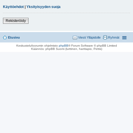
Käyttöehdot
|
Yksityisyyden suoja
Rekisteröidy
Etusivu
Viesti Ylläpidolle
Ryhmät
Keskustelufoorumin ohjelmisto
phpBB
® Forum Software © phpBB Limited
Käännös: phpBB Suomi (lurttinen, harritapio, Pettis)