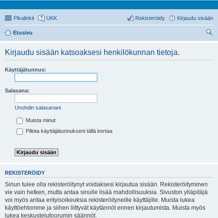
Pikalinkit
UKK
Rekisteröidy
Kirjaudu sisään
Etusivu
tsi
Kirjaudu sisään katsoaksesi henkilökunnan tietoja.
Käyttäjätunnus:
Salasana:
Unohdin salasanani
Muista minut
Piilota käyttäjätunnukseni tällä kertaa
REKISTERÖIDY
Sinun tulee olla rekisteröitynyt voidaksesi kirjautua sisään. Rekisteröityminen
vie vain hetken, mutta antaa sinulle lisää mahdollisuuksia. Sivuston ylläpitäjä
voi myös antaa erityisoikeuksia rekisteröityneille käyttäjille. Muista lukea
käyttöehtomme ja siihen liittyvät käytännöt ennen kirjautumista. Muista myös
lukea keskustelufoorumin säännöt.