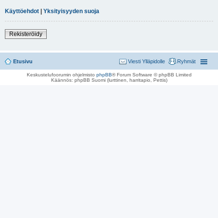
Käyttöehdot
|
Yksityisyyden suoja
Rekisteröidy
Etusivu
Viesti Ylläpidolle
Ryhmät
Keskustelufoorumin ohjelmisto
phpBB
® Forum Software © phpBB Limited
Käännös: phpBB Suomi (lurttinen, harritapio, Pettis)