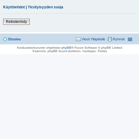
Käyttöehdot
|
Yksityisyyden suoja
Rekisteröidy
Etusivu
Viesti Ylläpidolle
Ryhmät
Keskustelufoorumin ohjelmisto
phpBB
® Forum Software © phpBB Limited
Käännös: phpBB Suomi (lurttinen, harritapio, Pettis)