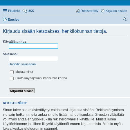
Pikalinkit
UKK
Rekisteröidy
Kirjaudu sisään
Etusivu
tsi
Kirjaudu sisään katsoaksesi henkilökunnan tietoja.
Käyttäjätunnus:
Salasana:
Unohdin salasanani
Muista minut
Piilota käyttäjätunnukseni tällä kertaa
REKISTERÖIDY
Sinun tulee olla rekisteröitynyt voidaksesi kirjautua sisään. Rekisteröityminen
vie vain hetken, mutta antaa sinulle lisää mahdollisuuksia. Sivuston ylläpitäjä
voi myös antaa erityisoikeuksia rekisteröityneille käyttäjille. Muista lukea
käyttöehtomme ja siihen liittyvät käytännöt ennen kirjautumista. Muista myös
lukea keskustelufoorumin säännöt.