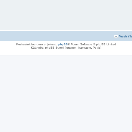
Viesti Yll
Keskustelufoorumin ohjelmisto
phpBB
® Forum Software © phpBB Limited
Käännös: phpBB Suomi (lurttinen, harritapio, Pettis)