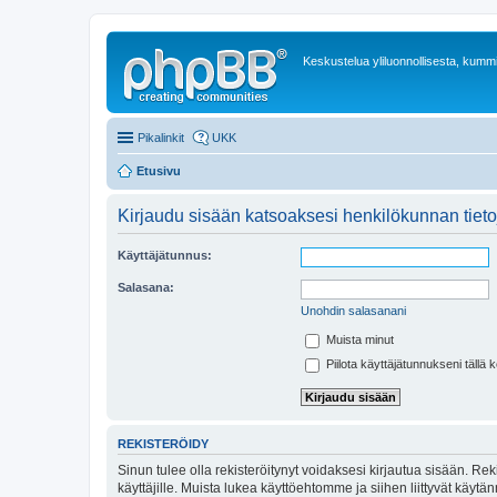
Keskustelua yliluonnollisesta, kummit
Pikalinkit
UKK
Etusivu
Kirjaudu sisään katsoaksesi henkilökunnan tieto
Käyttäjätunnus:
Salasana:
Unohdin salasanani
Muista minut
Piilota käyttäjätunnukseni tällä 
REKISTERÖIDY
Sinun tulee olla rekisteröitynyt voidaksesi kirjautua sisään. Rek
käyttäjille. Muista lukea käyttöehtomme ja siihen liittyvät käy