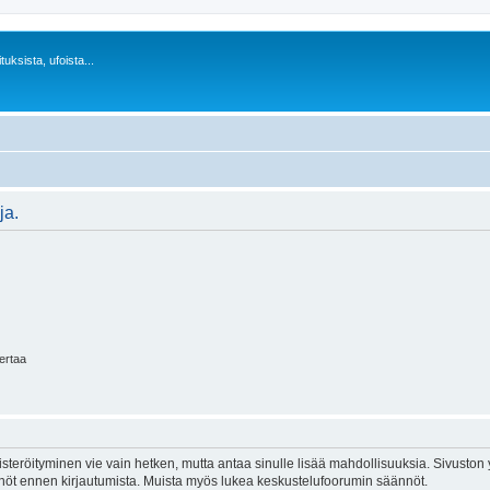
uksista, ufoista...
ja.
kertaa
isteröityminen vie vain hetken, mutta antaa sinulle lisää mahdollisuuksia. Sivuston y
tännöt ennen kirjautumista. Muista myös lukea keskustelufoorumin säännöt.