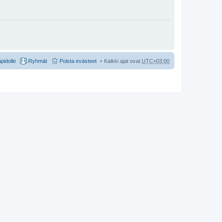
äpidolle
Ryhmät
Poista evästeet
Kaikki ajat ovat
UTC+03:00