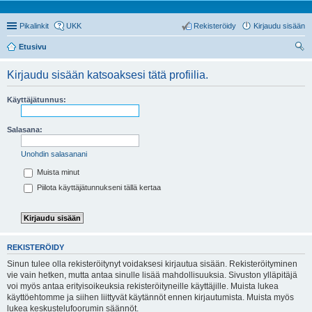
Pikalinkit
UKK
Rekisteröidy
Kirjaudu sisään
Etusivu
tsi
Kirjaudu sisään katsoaksesi tätä profiilia.
Käyttäjätunnus:
Salasana:
Unohdin salasanani
Muista minut
Piilota käyttäjätunnukseni tällä kertaa
REKISTERÖIDY
Sinun tulee olla rekisteröitynyt voidaksesi kirjautua sisään. Rekisteröityminen
vie vain hetken, mutta antaa sinulle lisää mahdollisuuksia. Sivuston ylläpitäjä
voi myös antaa erityisoikeuksia rekisteröityneille käyttäjille. Muista lukea
käyttöehtomme ja siihen liittyvät käytännöt ennen kirjautumista. Muista myös
lukea keskustelufoorumin säännöt.