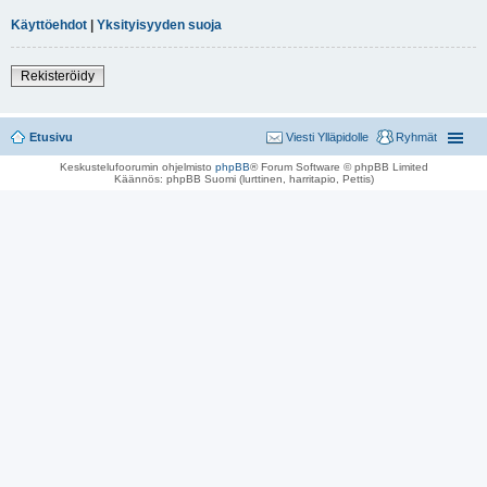
Käyttöehdot
|
Yksityisyyden suoja
Rekisteröidy
Etusivu
Viesti Ylläpidolle
Ryhmät
Keskustelufoorumin ohjelmisto
phpBB
® Forum Software © phpBB Limited
Käännös: phpBB Suomi (lurttinen, harritapio, Pettis)