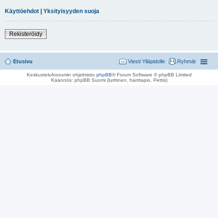
Käyttöehdot
|
Yksityisyyden suoja
Rekisteröidy
Etusivu
Viesti Ylläpidolle
Ryhmät
Keskustelufoorumin ohjelmisto
phpBB
® Forum Software © phpBB Limited
Käännös: phpBB Suomi (lurttinen, harritapio, Pettis)