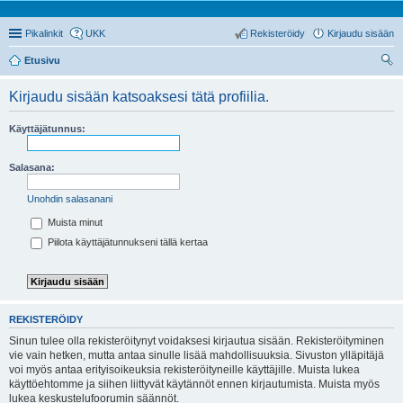
Pikalinkit
UKK
Rekisteröidy
Kirjaudu sisään
Etusivu
tsi
Kirjaudu sisään katsoaksesi tätä profiilia.
Käyttäjätunnus:
Salasana:
Unohdin salasanani
Muista minut
Piilota käyttäjätunnukseni tällä kertaa
REKISTERÖIDY
Sinun tulee olla rekisteröitynyt voidaksesi kirjautua sisään. Rekisteröityminen
vie vain hetken, mutta antaa sinulle lisää mahdollisuuksia. Sivuston ylläpitäjä
voi myös antaa erityisoikeuksia rekisteröityneille käyttäjille. Muista lukea
käyttöehtomme ja siihen liittyvät käytännöt ennen kirjautumista. Muista myös
lukea keskustelufoorumin säännöt.