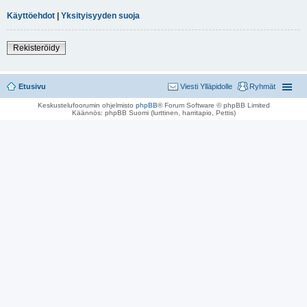
Käyttöehdot
|
Yksityisyyden suoja
Rekisteröidy
Etusivu
Viesti Ylläpidolle
Ryhmät
Keskustelufoorumin ohjelmisto
phpBB
® Forum Software © phpBB Limited
Käännös: phpBB Suomi (lurttinen, harritapio, Pettis)