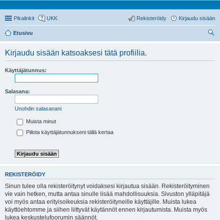
Pikalinkit
UKK
Rekisteröidy
Kirjaudu sisään
Etusivu
tsi
Kirjaudu sisään katsoaksesi tätä profiilia.
Käyttäjätunnus:
Salasana:
Unohdin salasanani
Muista minut
Piilota käyttäjätunnukseni tällä kertaa
REKISTERÖIDY
Sinun tulee olla rekisteröitynyt voidaksesi kirjautua sisään. Rekisteröityminen
vie vain hetken, mutta antaa sinulle lisää mahdollisuuksia. Sivuston ylläpitäjä
voi myös antaa erityisoikeuksia rekisteröityneille käyttäjille. Muista lukea
käyttöehtomme ja siihen liittyvät käytännöt ennen kirjautumista. Muista myös
lukea keskustelufoorumin säännöt.