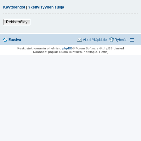
Käyttöehdot
|
Yksityisyyden suoja
Rekisteröidy
Etusivu
Viesti Ylläpidolle
Ryhmät
Keskustelufoorumin ohjelmisto
phpBB
® Forum Software © phpBB Limited
Käännös: phpBB Suomi (lurttinen, harritapio, Pettis)