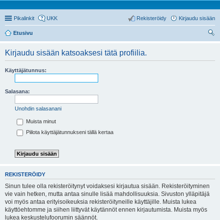
Pikalinkit
UKK
Rekisteröidy
Kirjaudu sisään
Etusivu
tsi
Kirjaudu sisään katsoaksesi tätä profiilia.
Käyttäjätunnus:
Salasana:
Unohdin salasanani
Muista minut
Piilota käyttäjätunnukseni tällä kertaa
REKISTERÖIDY
Sinun tulee olla rekisteröitynyt voidaksesi kirjautua sisään. Rekisteröityminen
vie vain hetken, mutta antaa sinulle lisää mahdollisuuksia. Sivuston ylläpitäjä
voi myös antaa erityisoikeuksia rekisteröityneille käyttäjille. Muista lukea
käyttöehtomme ja siihen liittyvät käytännöt ennen kirjautumista. Muista myös
lukea keskustelufoorumin säännöt.