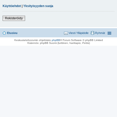
Käyttöehdot
|
Yksityisyyden suoja
Rekisteröidy
Etusivu
Viesti Ylläpidolle
Ryhmät
Keskustelufoorumin ohjelmisto
phpBB
® Forum Software © phpBB Limited
Käännös: phpBB Suomi (lurttinen, harritapio, Pettis)