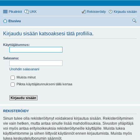
Pikalinkit
UKK
Rekisteröidy
Kirjaudu sisään
Etusivu
tsi
Kirjaudu sisään katsoaksesi tätä profiilia.
Käyttäjätunnus:
Salasana:
Unohdin salasanani
Muista minut
Piilota käyttäjätunnukseni tällä kertaa
REKISTERÖIDY
Sinun tulee olla rekisteröitynyt voidaksesi kirjautua sisään. Rekisteröityminen
vie vain hetken, mutta antaa sinulle lisää mahdollisuuksia. Sivuston ylläpitäjä
voi myös antaa erityisoikeuksia rekisteröityneille käyttäjille. Muista lukea
käyttöehtomme ja siihen liittyvät käytännöt ennen kirjautumista. Muista myös
lukea keskustelufoorumin säännöt.