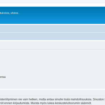
uksista, ufoista...
kertaa
isteröityminen vie vain hetken, mutta antaa sinulle lisää mahdollisuuksia. Sivuston y
tännöt ennen kirjautumista. Muista myös lukea keskustelufoorumin säännöt.