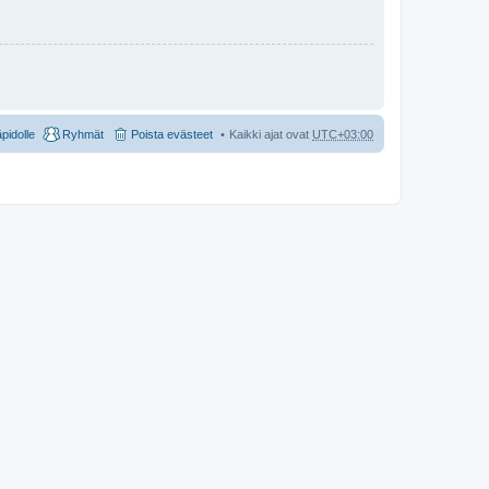
äpidolle
Ryhmät
Poista evästeet
Kaikki ajat ovat
UTC+03:00