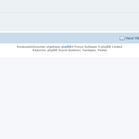
Viesti Yll
Keskustelufoorumin ohjelmisto
phpBB
® Forum Software © phpBB Limited
Käännös: phpBB Suomi (lurttinen, harritapio, Pettis)