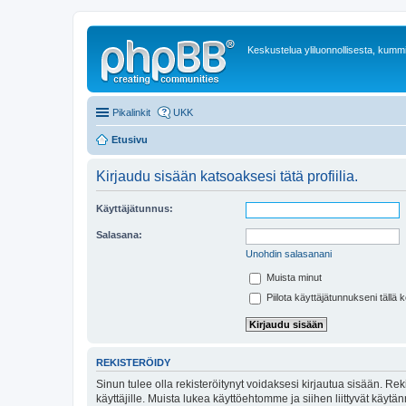
Keskustelua yliluonnollisesta, kummit
Pikalinkit
UKK
Etusivu
Kirjaudu sisään katsoaksesi tätä profiilia.
Käyttäjätunnus:
Salasana:
Unohdin salasanani
Muista minut
Piilota käyttäjätunnukseni tällä 
REKISTERÖIDY
Sinun tulee olla rekisteröitynyt voidaksesi kirjautua sisään. Rek
käyttäjille. Muista lukea käyttöehtomme ja siihen liittyvät käy