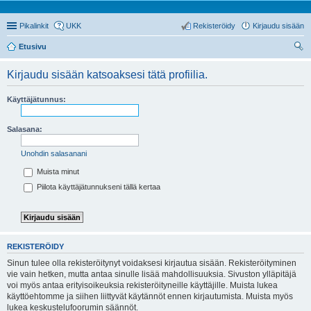
Pikalinkit
UKK
Rekisteröidy
Kirjaudu sisään
Etusivu
tsi
Kirjaudu sisään katsoaksesi tätä profiilia.
Käyttäjätunnus:
Salasana:
Unohdin salasanani
Muista minut
Piilota käyttäjätunnukseni tällä kertaa
REKISTERÖIDY
Sinun tulee olla rekisteröitynyt voidaksesi kirjautua sisään. Rekisteröityminen
vie vain hetken, mutta antaa sinulle lisää mahdollisuuksia. Sivuston ylläpitäjä
voi myös antaa erityisoikeuksia rekisteröityneille käyttäjille. Muista lukea
käyttöehtomme ja siihen liittyvät käytännöt ennen kirjautumista. Muista myös
lukea keskustelufoorumin säännöt.