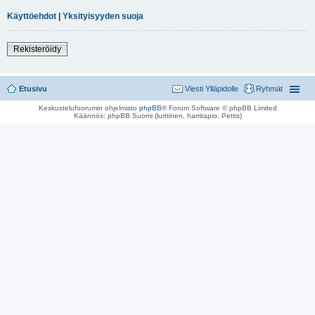
Käyttöehdot
|
Yksityisyyden suoja
Rekisteröidy
Etusivu
Viesti Ylläpidolle
Ryhmät
Keskustelufoorumin ohjelmisto
phpBB
® Forum Software © phpBB Limited
Käännös: phpBB Suomi (lurttinen, harritapio, Pettis)