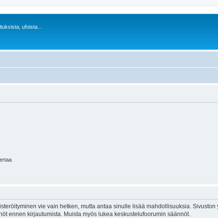
uksista, ufoista...
kertaa
isteröityminen vie vain hetken, mutta antaa sinulle lisää mahdollisuuksia. Sivuston y
tännöt ennen kirjautumista. Muista myös lukea keskustelufoorumin säännöt.