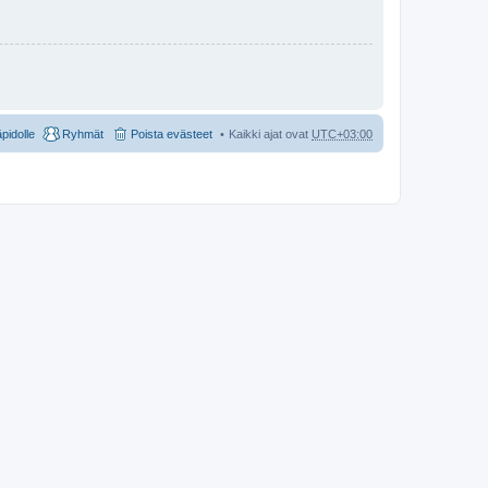
äpidolle
Ryhmät
Poista evästeet
Kaikki ajat ovat
UTC+03:00