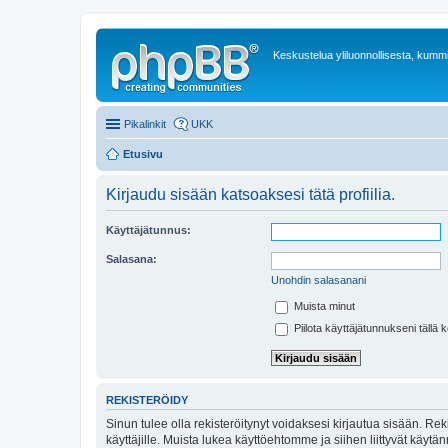
Keskustelua yliluonnollisesta, kummit
Pikalinkit
UKK
Etusivu
Kirjaudu sisään katsoaksesi tätä profiilia.
Käyttäjätunnus:
Salasana:
Unohdin salasanani
Muista minut
Piilota käyttäjätunnukseni tällä 
REKISTERÖIDY
Sinun tulee olla rekisteröitynyt voidaksesi kirjautua sisään. Rek
käyttäjille. Muista lukea käyttöehtomme ja siihen liittyvät käy