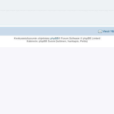
Viesti Yll
Keskustelufoorumin ohjelmisto
phpBB
® Forum Software © phpBB Limited
Käännös: phpBB Suomi (lurttinen, harritapio, Pettis)