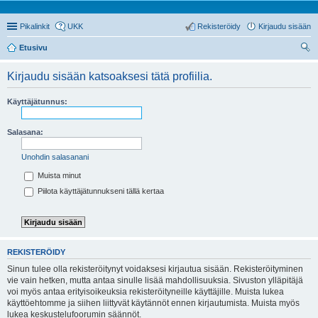
Pikalinkit
UKK
Rekisteröidy
Kirjaudu sisään
Etusivu
tsi
Kirjaudu sisään katsoaksesi tätä profiilia.
Käyttäjätunnus:
Salasana:
Unohdin salasanani
Muista minut
Piilota käyttäjätunnukseni tällä kertaa
REKISTERÖIDY
Sinun tulee olla rekisteröitynyt voidaksesi kirjautua sisään. Rekisteröityminen
vie vain hetken, mutta antaa sinulle lisää mahdollisuuksia. Sivuston ylläpitäjä
voi myös antaa erityisoikeuksia rekisteröityneille käyttäjille. Muista lukea
käyttöehtomme ja siihen liittyvät käytännöt ennen kirjautumista. Muista myös
lukea keskustelufoorumin säännöt.