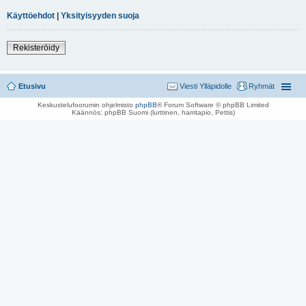
Käyttöehdot
|
Yksityisyyden suoja
Rekisteröidy
Etusivu
Viesti Ylläpidolle
Ryhmät
Keskustelufoorumin ohjelmisto
phpBB
® Forum Software © phpBB Limited
Käännös: phpBB Suomi (lurttinen, harritapio, Pettis)