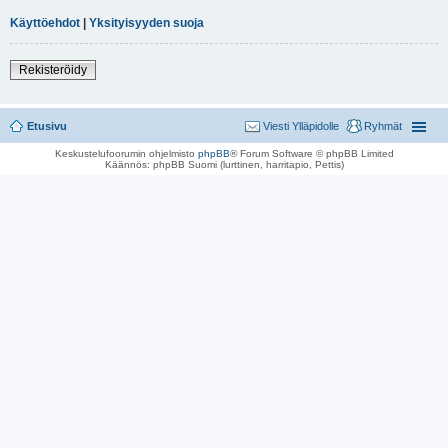
Käyttöehdot
|
Yksityisyyden suoja
Rekisteröidy
Etusivu
Viesti Ylläpidolle
Ryhmät
Keskustelufoorumin ohjelmisto
phpBB
® Forum Software © phpBB Limited
Käännös: phpBB Suomi (lurttinen, harritapio, Pettis)