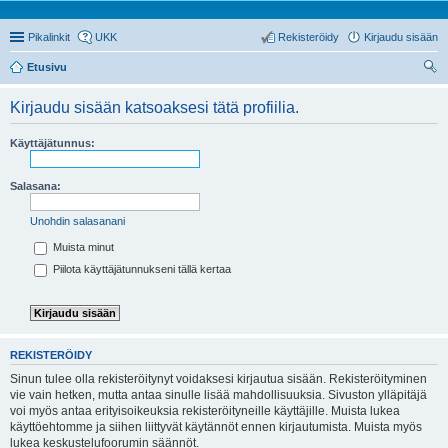
Pikalinkit
UKK
Rekisteröidy
Kirjaudu sisään
Etusivu
tsi
Kirjaudu sisään katsoaksesi tätä profiilia.
Käyttäjätunnus:
Salasana:
Unohdin salasanani
Muista minut
Piilota käyttäjätunnukseni tällä kertaa
REKISTERÖIDY
Sinun tulee olla rekisteröitynyt voidaksesi kirjautua sisään. Rekisteröityminen
vie vain hetken, mutta antaa sinulle lisää mahdollisuuksia. Sivuston ylläpitäjä
voi myös antaa erityisoikeuksia rekisteröityneille käyttäjille. Muista lukea
käyttöehtomme ja siihen liittyvät käytännöt ennen kirjautumista. Muista myös
lukea keskustelufoorumin säännöt.