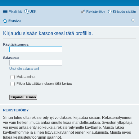
Pikalinkit
UKK
Rekisteröidy
Kirjaudu sisään
Etusivu
tsi
Kirjaudu sisään katsoaksesi tätä profiilia.
Käyttäjätunnus:
Salasana:
Unohdin salasanani
Muista minut
Piilota käyttäjätunnukseni tällä kertaa
REKISTERÖIDY
Sinun tulee olla rekisteröitynyt voidaksesi kirjautua sisään. Rekisteröityminen
vie vain hetken, mutta antaa sinulle lisää mahdollisuuksia. Sivuston ylläpitäjä
voi myös antaa erityisoikeuksia rekisteröityneille käyttäjille. Muista lukea
käyttöehtomme ja siihen liittyvät käytännöt ennen kirjautumista. Muista myös
lukea keskustelufoorumin säännöt.