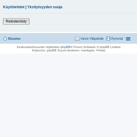
Käyttöehdot
|
Yksityisyyden suoja
Rekisteröidy
Etusivu
Viesti Ylläpidolle
Ryhmät
Keskustelufoorumin ohjelmisto
phpBB
® Forum Software © phpBB Limited
Käännös: phpBB Suomi (lurttinen, harritapio, Pettis)