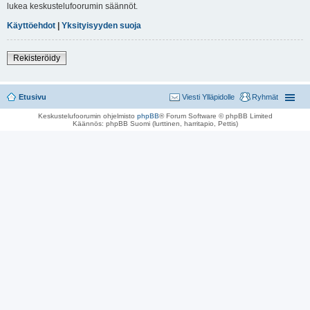
lukea keskustelufoorumin säännöt.
Käyttöehdot
|
Yksityisyyden suoja
Rekisteröidy
Etusivu
Viesti Ylläpidolle
Ryhmät
Keskustelufoorumin ohjelmisto
phpBB
® Forum Software © phpBB Limited
Käännös: phpBB Suomi (lurttinen, harritapio, Pettis)