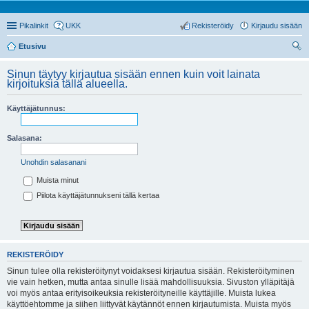
Pikalinkit
UKK
Rekisteröidy
Kirjaudu sisään
Etusivu
tsi
Sinun täytyy kirjautua sisään ennen kuin voit lainata
kirjoituksia tällä alueella.
Käyttäjätunnus:
Salasana:
Unohdin salasanani
Muista minut
Piilota käyttäjätunnukseni tällä kertaa
REKISTERÖIDY
Sinun tulee olla rekisteröitynyt voidaksesi kirjautua sisään. Rekisteröityminen
vie vain hetken, mutta antaa sinulle lisää mahdollisuuksia. Sivuston ylläpitäjä
voi myös antaa erityisoikeuksia rekisteröityneille käyttäjille. Muista lukea
käyttöehtomme ja siihen liittyvät käytännöt ennen kirjautumista. Muista myös