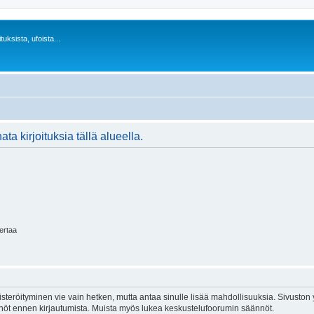
uksista, ufoista...
ta kirjoituksia tällä alueella.
kertaa
isteröityminen vie vain hetken, mutta antaa sinulle lisää mahdollisuuksia. Sivuston y
tännöt ennen kirjautumista. Muista myös lukea keskustelufoorumin säännöt.