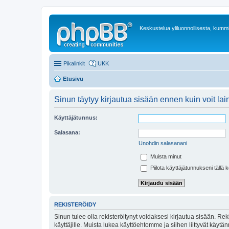
Keskustelua yliluonnollisesta, kummit
Pikalinkit
UKK
Etusivu
Sinun täytyy kirjautua sisään ennen kuin voit laina
Käyttäjätunnus:
Salasana:
Unohdin salasanani
Muista minut
Piilota käyttäjätunnukseni tällä 
REKISTERÖIDY
Sinun tulee olla rekisteröitynyt voidaksesi kirjautua sisään. Rek
käyttäjille. Muista lukea käyttöehtomme ja siihen liittyvät käy