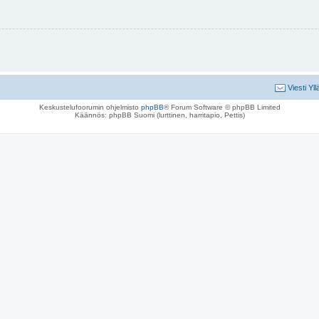
Viesti Yll
Keskustelufoorumin ohjelmisto
phpBB
® Forum Software © phpBB Limited
Käännös: phpBB Suomi (lurttinen, harritapio, Pettis)