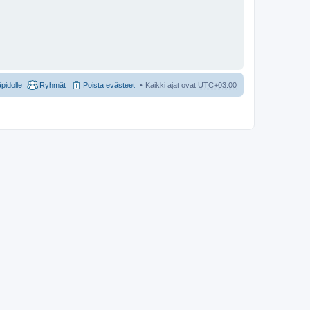
äpidolle
Ryhmät
Poista evästeet
Kaikki ajat ovat
UTC+03:00