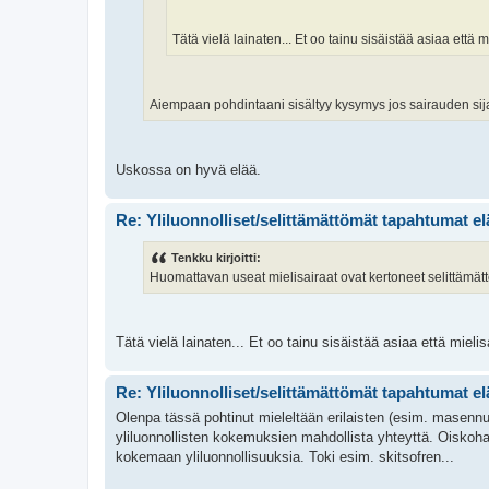
Tätä vielä lainaten... Et oo tainu sisäistää asiaa että m
Aiempaan pohdintaani sisältyy kysymys jos sairauden sijas
Uskossa on hyvä elää.
Re: Yliluonnolliset/selittämättömät tapahtumat e
Tenkku kirjoitti:
Huomattavan useat mielisairaat ovat kertoneet selittämä
Tätä vielä lainaten... Et oo tainu sisäistää asiaa että mielis
Re: Yliluonnolliset/selittämättömät tapahtumat e
Olenpa tässä pohtinut mieleltään erilaisten (esim. masennu
yliluonnollisten kokemuksien mahdollista yhteyttä. Oiskoh
kokemaan yliluonnollisuuksia. Toki esim. skitsofren...