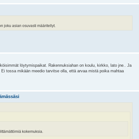
n joku asian osuvasti määritellyt.
näköisimmät löytymispaikat. Rakennuksiahan on koulu, kirkko, lato jne.. Ja
? Ei tossa mikään meedio tarvitse olla, että arvaa mistä poika mahtaa
lämässäsi
littämättömiä kokemuksia.