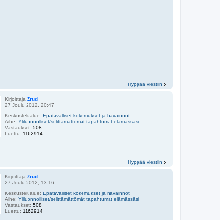
Hyppää viestiin
Kirjoittaja
Zrud
27 Joulu 2012, 20:47
Keskustelualue:
Epätavalliset kokemukset ja havainnot
Aihe:
Yliluonnolliset/selittämättömät tapahtumat elämässäsi
Vastaukset:
508
Luettu:
1162914
Hyppää viestiin
Kirjoittaja
Zrud
27 Joulu 2012, 13:16
Keskustelualue:
Epätavalliset kokemukset ja havainnot
Aihe:
Yliluonnolliset/selittämättömät tapahtumat elämässäsi
Vastaukset:
508
Luettu:
1162914