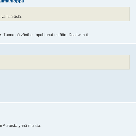
aailmanloppu
äivämäärästä.
 Tuona päivänä ei tapahtunut mitään. Deal with it.
ni Auroista ynnä muista.