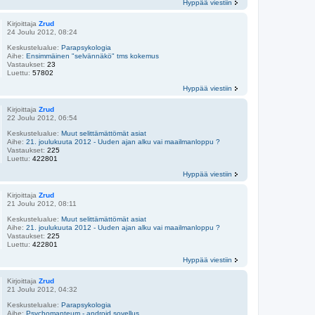
Hyppää viestiin
Kirjoittaja
Zrud
24 Joulu 2012, 08:24
Keskustelualue:
Parapsykologia
Aihe:
Ensimmäinen "selvännäkö" tms kokemus
Vastaukset:
23
Luettu:
57802
Hyppää viestiin
Kirjoittaja
Zrud
22 Joulu 2012, 06:54
Keskustelualue:
Muut selittämättömät asiat
Aihe:
21. joulukuuta 2012 - Uuden ajan alku vai maailmanloppu ?
Vastaukset:
225
Luettu:
422801
Hyppää viestiin
Kirjoittaja
Zrud
21 Joulu 2012, 08:11
Keskustelualue:
Muut selittämättömät asiat
Aihe:
21. joulukuuta 2012 - Uuden ajan alku vai maailmanloppu ?
Vastaukset:
225
Luettu:
422801
Hyppää viestiin
Kirjoittaja
Zrud
21 Joulu 2012, 04:32
Keskustelualue:
Parapsykologia
Aihe:
Psychomanteum - android sovellus