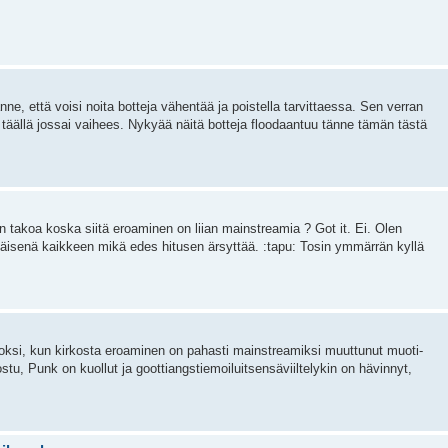
nne, että voisi noita botteja vähentää ja poistella tarvittaessa. Sen verran
tä täällä jossai vaihees. Nykyää näitä botteja floodaantuu tänne tämän tästä
n takoa koska siitä eroaminen on liian mainstreamia ? Got it. Ei. Olen
päisenä kaikkeen mikä edes hitusen ärsyttää. :tapu: Tosin ymmärrän kyllä
oksi, kun kirkosta eroaminen on pahasti mainstreamiksi muuttunut muoti-
stu, Punk on kuollut ja goottiangstiemoiluitsensäviiltelykin on hävinnyt,