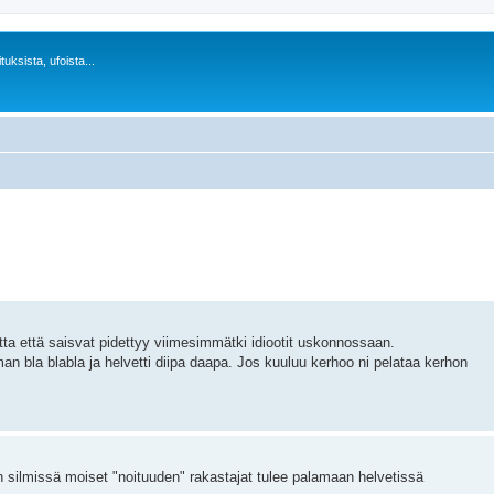
uksista, ufoista...
tta että saisvat pidettyy viimesimmätki idiootit uskonnossaan.
an bla blabla ja helvetti diipa daapa. Jos kuuluu kerhoo ni pelataa kerhon
n silmissä moiset "noituuden" rakastajat tulee palamaan helvetissä