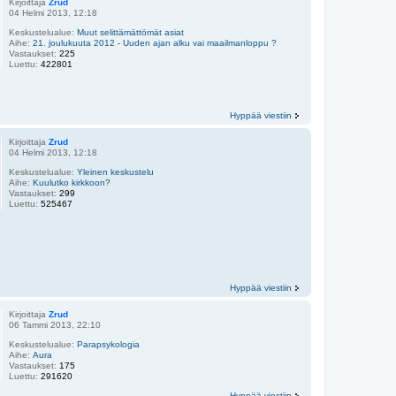
Kirjoittaja
Zrud
04 Helmi 2013, 12:18
Keskustelualue:
Muut selittämättömät asiat
Aihe:
21. joulukuuta 2012 - Uuden ajan alku vai maailmanloppu ?
Vastaukset:
225
Luettu:
422801
Hyppää viestiin
Kirjoittaja
Zrud
04 Helmi 2013, 12:18
Keskustelualue:
Yleinen keskustelu
Aihe:
Kuulutko kirkkoon?
Vastaukset:
299
Luettu:
525467
Hyppää viestiin
Kirjoittaja
Zrud
06 Tammi 2013, 22:10
Keskustelualue:
Parapsykologia
Aihe:
Aura
Vastaukset:
175
Luettu:
291620
Hyppää viestiin