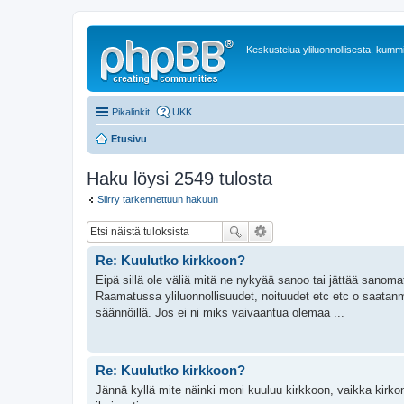
Keskustelua yliluonnollisesta, kummit
Pikalinkit
UKK
Etusivu
Haku löysi 2549 tulosta
Siirry tarkennettuun hakuun
Re: Kuulutko kirkkoon?
Eipä sillä ole väliä mitä ne nykyää sanoo tai jättää sanoma
Raamatussa yliluonnollisuudet, noituudet etc etc o saatanm
säännöillä. Jos ei ni miks vaivaantua olemaa ...
Re: Kuulutko kirkkoon?
Jännä kyllä mite näinki moni kuuluu kirkkoon, vaikka kirko