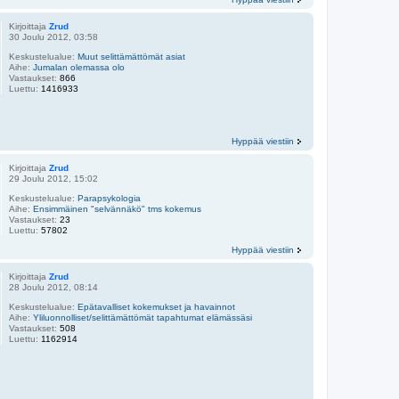
Kirjoittaja
Zrud
30 Joulu 2012, 03:58
Keskustelualue:
Muut selittämättömät asiat
Aihe:
Jumalan olemassa olo
Vastaukset:
866
Luettu:
1416933
Hyppää viestiin
Kirjoittaja
Zrud
29 Joulu 2012, 15:02
Keskustelualue:
Parapsykologia
Aihe:
Ensimmäinen "selvännäkö" tms kokemus
Vastaukset:
23
Luettu:
57802
Hyppää viestiin
Kirjoittaja
Zrud
28 Joulu 2012, 08:14
Keskustelualue:
Epätavalliset kokemukset ja havainnot
Aihe:
Yliluonnolliset/selittämättömät tapahtumat elämässäsi
Vastaukset:
508
Luettu:
1162914