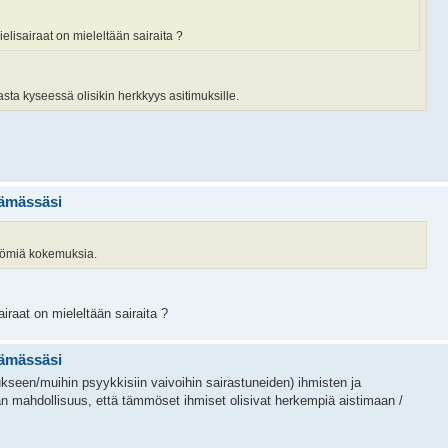
ielisairaat on mieleltään sairaita ?
ta kyseessä olisikin herkkyys asitimuksille.
lämässäsi
ttömiä kokemuksia.
airaat on mieleltään sairaita ?
lämässäsi
kseen/muihin psyykkisiin vaivoihin sairastuneiden) ihmisten ja
an mahdollisuus, että tämmöset ihmiset olisivat herkempiä aistimaan /