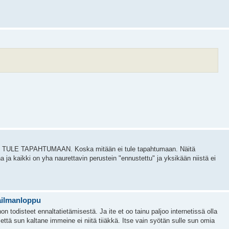
 EI TULE TAPAHTUMAAN. Koska mitään ei tule tapahtumaan. Näitä
 ja kaikki on yha naurettavin perustein "ennustettu" ja yksikään niistä ei
aailmanloppu
 todisteet ennaltatietämisestä. Ja ite et oo tainu paljoo internetissä olla
että sun kaltane immeine ei niitä tiiäkkä. Itse vain syötän sulle sun omia