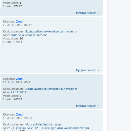
Vastaukset:
4
Luettu:
17435
Hyppää viestiin
Kirjoittaja
Zrud
20 Joulu 2012, 05:12
Keskustelualue:
Epätavalliset kokemukset ja havainnot
Aihe:
Outo valo keskellä korpea!
Vastaukset:
10
Luettu:
27361
Hyppää viestiin
Kirjoittaja
Zrud
20 Joulu 2012, 05:11
Keskustelualue:
Epätavalliset kokemukset ja havainnot
Aihe:
21.12.2012
Vastaukset:
3
Luettu:
14382
Hyppää viestiin
Kirjoittaja
Zrud
18 Joulu 2012, 23:30
Keskustelualue:
Muut selittämättömät asiat
Aihe:
21. joulukuuta 2012 - Uuden ajan alku vai maailmanloppu ?