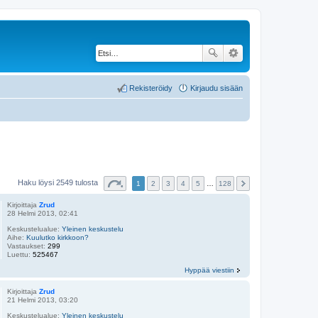
Rekisteröidy
Kirjaudu sisään
Haku löysi 2549 tulosta
1
2
3
4
5
…
128
Kirjoittaja
Zrud
28 Helmi 2013, 02:41
Keskustelualue:
Yleinen keskustelu
Aihe:
Kuulutko kirkkoon?
Vastaukset:
299
Luettu:
525467
Hyppää viestiin
Kirjoittaja
Zrud
21 Helmi 2013, 03:20
Keskustelualue:
Yleinen keskustelu