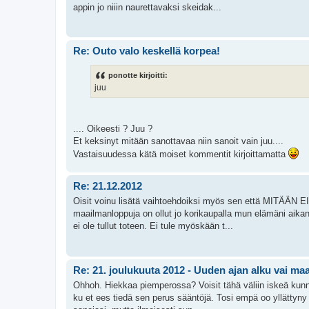
appin jo niiin naurettavaksi skeidak...
Re: Outo valo keskellä korpea!
ponotte kirjoitti:
juu
.... Oikeesti ? Juu ?
Et keksinyt mitään sanottavaa niin sanoit vain juu....
Vastaisuudessa kätä moiset kommentit kirjoittamatta
Re: 21.12.2012
Oisit voinu lisätä vaihtoehdoiksi myös sen että MITÄÄN
maailmanloppuja on ollut jo korikaupalla mun elämäni aikana
ei ole tullut toteen. Ei tule myöskään t...
Re: 21. joulukuuta 2012 - Uuden ajan alku vai m
Ohhoh. Hiekkaa piemperossa? Voisit tähä väliin iskeä kunnon
ku et ees tiedä sen perus sääntöjä. Tosi empä oo yllättyny 