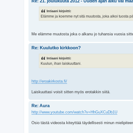
Re: 21. joulukuuta 2012 - Uuden ajan alku vai m
Intiaani kirjoitti:
Elämme ja koemme nyt sitä muutosta, joka alkoi tuosta p
Me elämme muutosta joka o alkanu jo tuhansia vuosia sitte.
Re: Kuulutko kirkkoon?
Intiaani kirjoitti:
Kuulun, ihan laiskuuttani.
http://eroakirkosta.fi/
Laiskuuttasi voisit sitten myös erotakkin siitä.
Re: Aura
http://www.youtube.com/watch?v=HhGuXCuDb1U
Osio tästä videosta kiteyttää täydellisesti minun mielipitee