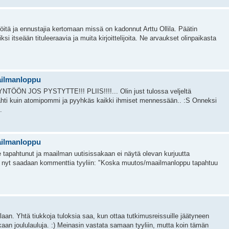
öitä ja ennustajia kertomaan missä on kadonnut Arttu Ollila. Päätin
iksi itseään tituleeraavia ja muita kirjoittelijoita. Ne arvaukset olinpaikasta
aailmanloppu
ÖÖN JOS PYSTYTTE!!! PLIIS!!!!... Olin just tulossa veljeltä
mahti kuin atomipommi ja pyyhkäs kaikki ihmiset mennessään.. :S Onneksi
.
aailmanloppu
le tapahtunut ja maailman uutisissakaan ei näytä olevan kurjuutta
i nyt saadaan kommenttia tyyliin: "Koska muutos/maailmanloppu tapahtuu
llaan. Yhtä tiukkoja tuloksia saa, kun ottaa tutkimusreissuille jäätyneen
aan joululauluja. :) Meinasin vastata samaan tyyliin, mutta koin tämän