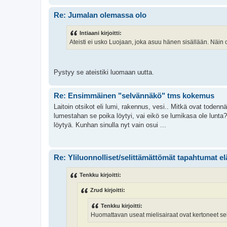
Re: Jumalan olemassa olo
Intiaani kirjoitti:
Ateisti ei usko Luojaan, joka asuu hänen sisällään. Näin o
Pystyy se ateistiki luomaan uutta.
Re: Ensimmäinen "selvännäkö" tms kokemus
Laitoin otsikot eli lumi, rakennus, vesi.. Mitkä ovat toden
lumestahan se poika löytyi, vai eikö se lumikasa ole lunta
löytyä. Kunhan sinulla nyt vain osui ...
Re: Yliluonnolliset/selittämättömät tapahtumat e
Tenkku kirjoitti:
Zrud kirjoitti:
Tenkku kirjoitti:
Huomattavan useat mielisairaat ovat kertoneet se