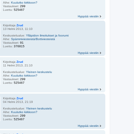
Aihe:
Kuulutko kirkkoon?
Vastaukset:
299
Luettu:
525467
Hyppää viestiin
Kirjoittaja
Zrud
13 Helmi 2013, 11:10
Keskustelualue:
Ylläpidon ilmoitukset ja foorumi
Aihe:
Spämmiviesteistä/Bottiviesteistä
Vastaukset:
91
Luettu:
376815
Hyppää viestiin
Kirjoittaja
Zrud
11 Helmi 2013, 21:10
Keskustelualue:
Yleinen keskustelu
Aihe:
Kuulutko kirkkoon?
Vastaukset:
299
Luettu:
525467
Hyppää viestiin
Kirjoittaja
Zrud
04 Helmi 2013, 21:19
Keskustelualue:
Yleinen keskustelu
Aihe:
Kuulutko kirkkoon?
Vastaukset:
299
Luettu:
525467
Hyppää viestiin