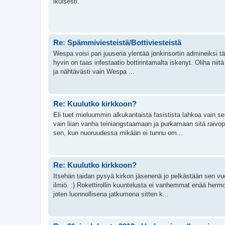
ikuisesti.
Re: Spämmiviesteistä/Bottiviesteistä
Wespa voisi pari juuseria ylentää jonkinsortin admineiksi tä
hyvin on taas infestaatio bottirintamalta iskenyt. Oliha nii
ja nähtävästi vain Wespa ...
Re: Kuulutko kirkkoon?
Eli tuet mieluummin alkukantaista fasistista lahkoa vain se
vain liian vanha teiniangstaamaan ja purkamaan sitä raivo
sen, kun nuoruudessa mikään ei tunnu om...
Re: Kuulutko kirkkoon?
Itsehän taidan pysyä kirkon jäsenenä jo pelkästään sen vu
ilmiö. :) Rokettirollin kuuntelusta ei vanhemmat enää hermo
joten luonnollisena jatkumona sitten k...