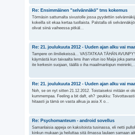
Re: Ensimmäinen "selvännäkö" tms kokemus
Törmäsin sattumalta sivustolle jossa pyydettiin selvännäkij
kokeilla sit ekaa kertaa tuollaista. Palstalla oli selvännäkijö
olivat siinä vaiheessa pitkäl...
Re: 21. joulukuuta 2012 - Uuden ajan alku vai m
Tampere on ilmiliekeissä... VASTATKAA TÄHÄN AVUNPYYNT
käymästä kun taivaalta lens ihan vitun iso Maija joka pa
ite kerkesin suojaan, täällä o iha maailmanlopun meininki,..
Re: 21. joulukuuta 2012 - Uuden ajan alku vai m
Noh, se on nyt sitten 21.12.2012. Toistaiseksi mitään ei o
kummempaa. Feeling a bit daft, eh? :peukku: Toivottavast
hitaasti ja tämä on vasta alkua ja asia X o...
Re: Psychomanteum - android sovellus
Samanlaisia appeja on kaksitoista tusinassa, eli netti pullo
kinkun mukaan ja heiluttaa sitä ilmassa laulaen samaan aik