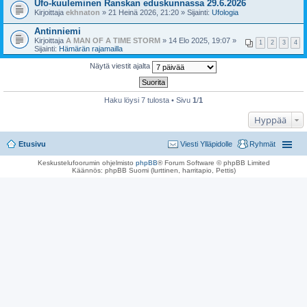
Ufo-kuuleminen Ranskan eduskunnassa 29.6.2026
Kirjoittaja
ekhnaton
» 21 Heinä 2026, 21:20 » Sijainti:
Ufologia
Antinniemi
Kirjoittaja
A MAN OF A TIME STORM
» 14 Elo 2025, 19:07 »
1
2
3
4
Sijainti:
Hämärän rajamailla
Näytä viestit ajalta
Haku löysi 7 tulosta • Sivu
1
/
1
Hyppää
Etusivu
Viesti Ylläpidolle
Ryhmät
Keskustelufoorumin ohjelmisto
phpBB
® Forum Software © phpBB Limited
Käännös: phpBB Suomi (lurttinen, harritapio, Pettis)