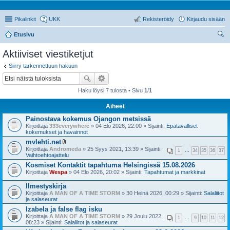
Pikalinkit
UKK
Rekisteröidy
Kirjaudu sisään
Etusivu
tsi
Aktiiviset viestiketjut
Siirry tarkennettuun hakuun
Haku löysi 7 tulosta • Sivu
1
/
1
Aiheet
Painostava kokemus Ojangon metsissä
Kirjoittaja
333everywhere
» 04 Elo 2026, 22:00 » Sijainti:
Epätavalliset
kokemukset ja havainnot
mvlehti.net
l
Kirjoittaja
Andromeda
» 25 Syys 2021, 13:39 » Sijainti:
1
…
34
35
36
37
i
Vaihtoehtoajattelu
i
Kosmiset Kontaktit tapahtuma Helsingissä 15.08.2026
t
Kirjoittaja
Wespa
t
» 04 Elo 2026, 20:02 » Sijainti:
Tapahtumat ja markkinat
e
e
Ilmestyskirja
t
Kirjoittaja
A MAN OF A TIME STORM
» 30 Heinä 2026, 00:29 » Sijainti:
Salaliitot
ja salaseurat
Izabela ja false flag isku
Kirjoittaja
A MAN OF A TIME STORM
» 29 Joulu 2022,
1
…
9
10
11
12
08:23 » Sijainti:
Salaliitot ja salaseurat