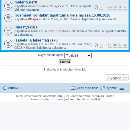
mvlehti.net
l
Kirjoittaja
Andromeda
» 25 Syys 2021, 13:39 » Sijainti:
1
…
34
35
36
37
i
Vaihtoehtoajattelu
i
Kosmiset Kontaktit tapahtuma Helsingissä 15.08.2026
t
Kirjoittaja
Wespa
t
» 04 Elo 2026, 20:02 » Sijainti:
Tapahtumat ja markkinat
e
e
Ilmestyskirja
t
Kirjoittaja
A MAN OF A TIME STORM
» 30 Heinä 2026, 00:29 » Sijainti:
Salaliitot
ja salaseurat
Izabela ja false flag isku
Kirjoittaja
A MAN OF A TIME STORM
» 29 Joulu 2022,
1
…
9
10
11
12
08:23 » Sijainti:
Salaliitot ja salaseurat
Näytä viestit ajalta
Haku löysi 9 tulosta • Sivu
1
/
1
Hyppää
Etusivu
Viesti Ylläpidolle
Ryhmät
Keskustelufoorumin ohjelmisto
phpBB
® Forum Software © phpBB Limited
Käännös: phpBB Suomi (lurttinen, harritapio, Pettis)