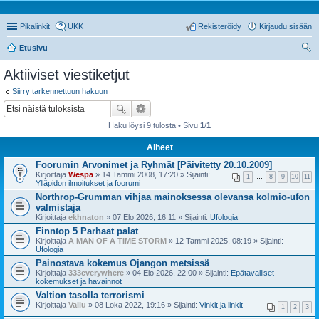
Pikalinkit
UKK
Rekisteröidy
Kirjaudu sisään
Etusivu
tsi
Aktiiviset viestiketjut
Siirry tarkennettuun hakuun
Haku löysi 9 tulosta • Sivu
1
/
1
Aiheet
Foorumin Arvonimet ja Ryhmät [Päivitetty 20.10.2009]
Kirjoittaja
Wespa
» 14 Tammi 2008, 17:20 » Sijainti:
1
…
8
9
10
11
Ylläpidon ilmoitukset ja foorumi
Northrop-Grumman vihjaa mainoksessa olevansa kolmio-ufon
valmistaja
Kirjoittaja
ekhnaton
» 07 Elo 2026, 16:11 » Sijainti:
Ufologia
Finntop 5 Parhaat palat
Kirjoittaja
A MAN OF A TIME STORM
» 12 Tammi 2025, 08:19 » Sijainti:
Ufologia
Painostava kokemus Ojangon metsissä
Kirjoittaja
333everywhere
» 04 Elo 2026, 22:00 » Sijainti:
Epätavalliset
kokemukset ja havainnot
Valtion tasolla terrorismi
Kirjoittaja
Vallu
» 08 Loka 2022, 19:16 » Sijainti:
Vinkit ja linkit
1
2
3