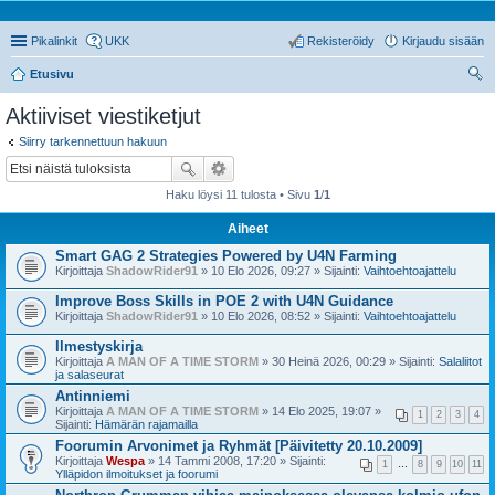
Pikalinkit
UKK
Rekisteröidy
Kirjaudu sisään
Etusivu
tsi
Aktiiviset viestiketjut
Siirry tarkennettuun hakuun
Haku löysi 11 tulosta • Sivu
1
/
1
Aiheet
Smart GAG 2 Strategies Powered by U4N Farming
Kirjoittaja
ShadowRider91
» 10 Elo 2026, 09:27 » Sijainti:
Vaihtoehtoajattelu
Improve Boss Skills in POE 2 with U4N Guidance
Kirjoittaja
ShadowRider91
» 10 Elo 2026, 08:52 » Sijainti:
Vaihtoehtoajattelu
Ilmestyskirja
Kirjoittaja
A MAN OF A TIME STORM
» 30 Heinä 2026, 00:29 » Sijainti:
Salaliitot
ja salaseurat
Antinniemi
Kirjoittaja
A MAN OF A TIME STORM
» 14 Elo 2025, 19:07 »
1
2
3
4
Sijainti:
Hämärän rajamailla
Foorumin Arvonimet ja Ryhmät [Päivitetty 20.10.2009]
Kirjoittaja
Wespa
» 14 Tammi 2008, 17:20 » Sijainti:
1
…
8
9
10
11
Ylläpidon ilmoitukset ja foorumi