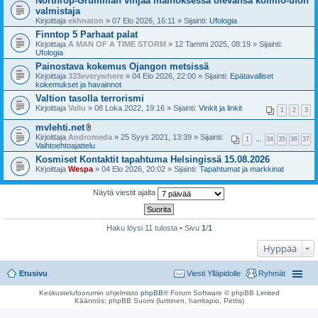
Northrop-Grumman vihjaa mainoksessa olevansa kolmio-ufon
valmistaja
Kirjoittaja
ekhnaton
» 07 Elo 2026, 16:11 » Sijainti:
Ufologia
Finntop 5 Parhaat palat
Kirjoittaja
A MAN OF A TIME STORM
» 12 Tammi 2025, 08:19 » Sijainti:
Ufologia
Painostava kokemus Ojangon metsissä
Kirjoittaja
333everywhere
» 04 Elo 2026, 22:00 » Sijainti:
Epätavalliset
kokemukset ja havainnot
Valtion tasolla terrorismi
Kirjoittaja
Vallu
» 08 Loka 2022, 19:16 » Sijainti:
Vinkit ja linkit
1
2
3
mvlehti.net
l
Kirjoittaja
Andromeda
» 25 Syys 2021, 13:39 » Sijainti:
1
…
34
35
36
37
i
Vaihtoehtoajattelu
i
Kosmiset Kontaktit tapahtuma Helsingissä 15.08.2026
t
Kirjoittaja
Wespa
t
» 04 Elo 2026, 20:02 » Sijainti:
Tapahtumat ja markkinat
e
e
Näytä viestit ajalta
t
Haku löysi 11 tulosta • Sivu
1
/
1
Hyppää
Etusivu
Viesti Ylläpidolle
Ryhmät
Keskustelufoorumin ohjelmisto
phpBB
® Forum Software © phpBB Limited
Käännös: phpBB Suomi (lurttinen, harritapio, Pettis)