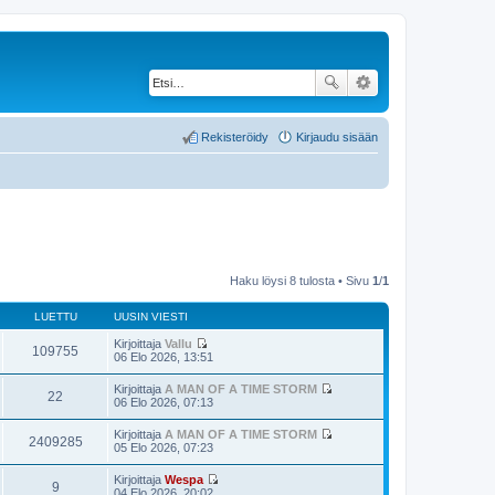
Rekisteröidy
Kirjaudu sisään
Haku löysi 8 tulosta • Sivu
1
/
1
LUETTU
UUSIN VIESTI
Kirjoittaja
Vallu
109755
N
06 Elo 2026, 13:51
ä
y
Kirjoittaja
A MAN OF A TIME STORM
t
22
N
06 Elo 2026, 07:13
ä
ä
u
y
Kirjoittaja
A MAN OF A TIME STORM
u
t
2409285
N
05 Elo 2026, 07:23
s
ä
ä
i
u
y
n
Kirjoittaja
Wespa
u
t
9
v
N
04 Elo 2026, 20:02
s