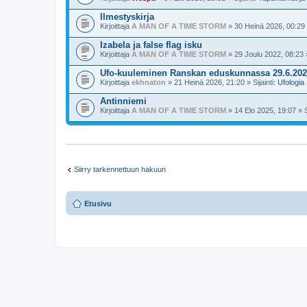
t
e
Ilmestyskirja
e
t
Kirjoittaja
A MAN OF A TIME STORM
» 30 Heinä 2026, 00:29 »
Izabela ja false flag isku
Kirjoittaja
A MAN OF A TIME STORM
» 29 Joulu 2022, 08:23 »
Ufo-kuuleminen Ranskan eduskunnassa 29.6.20
Kirjoittaja
ekhnaton
» 21 Heinä 2026, 21:20 » Sijainti:
Ufologia
Antinniemi
Kirjoittaja
A MAN OF A TIME STORM
» 14 Elo 2025, 19:07 » Si
Siirry tarkennettuun hakuun
Etusivu