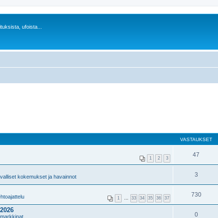
uksista, ufoista...
VASTAUKSET
47
1
2
3
3
valliset kokemukset ja havainnot
730
htoajattelu
1
…
33
34
35
36
37
.2026
0
 markkinat