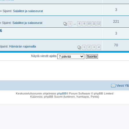
3
 Sijainti:
Salaliitot ja salaseurat
221
 Sijainti:
Salaliitot ja salaseurat
1
…
8
9
10
11
12
26
3
70
jainti:
Hämärän rajamailla
1
2
3
4
Näytä viestit ajalta
Viesti Yll
Keskustelufoorumin ohjelmisto
phpBB
® Forum Software © phpBB Limited
Käännös: phpBB Suomi (lurttinen, harritapio, Pettis)