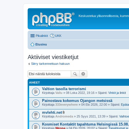
Keskustelua yliluonnollisesta, kummit
Pikalinkit
UKK
Etusivu
Aktiiviset viestiketjut
Siirry tarkennettuun hakuun
AIHEET
Valtion tasolla terrorismi
Kirjoittaja
Vallu
» 08 Loka 2022, 19:16 » Sijainti:
Vinkit ja linkit
Painostava kokemus Ojangon metsissä
Kirjoittaja
333everywhere
» 04 Elo 2026, 22:00 » Sijainti:
Epäta
mvlehti.net
l
Kirjoittaja
Andromeda
» 25 Syys 2021, 13:39 » Sijainti:
Vaihtoe
i
i
Kosmiset Kontaktit tapahtuma Helsingissä 15.08
t
Kirjoittaja
Wespa
» 04 Elo 2026, 20:02 » Sijainti:
Tapahtumat ja